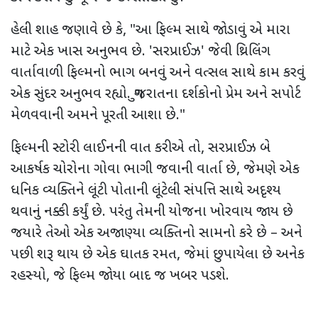
હેલી શાહ જણાવે છે કે, "આ ફિલ્મ સાથે જોડાવું એ મારા
માટે એક ખાસ અનુભવ છે. 'સરપ્રાઈઝ' જેવી થ્રિલિંગ
વાર્તાવાળી ફિલ્મનો ભાગ બનવું અને વત્સલ સાથે કામ કરવું
એક સુંદર અનુભવ રહ્યો. ગુજરાતના દર્શકોનો પ્રેમ અને સપોર્ટ
મેળવવાની અમને પૂરતી આશા છે."
ફિલ્મની સ્ટોરી લાઈનની વાત કરીએ તો, સરપ્રાઈઝ બે
આકર્ષક ચોરોના ગોવા ભાગી જવાની વાર્તા છે, જેમણે એક
ધનિક વ્યક્તિને લૂંટી પોતાની લૂંટેલી સંપત્તિ સાથે અદૃશ્ય
થવાનું નક્કી કર્યું છે. પરંતુ તેમની યોજના ખોરવાય જાય છે
જયારે તેઓ એક અજાણ્યા વ્યક્તિનો સામનો કરે છે – અને
પછી શરૂ થાય છે એક ઘાતક રમત, જેમાં છુપાયેલા છે અનેક
રહસ્યો, જે ફિલ્મ જોયા બાદ જ ખબર પડશે.