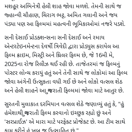
મશહૂર અભિનેત્રી હેલી શાહ જોવા મળશે. તેમની સાથે જ
જ્હાન્વી ચૌહાણ, ચિરાગ ભટ્ટ, અમિત ગલાની અને જય
પંડ્યા પણ આ ફિલ્મમાં મહત્વની ભૂમિકાઓમાં નજરે પડશે.
સની દેસાઈ પ્રોડક્શન્સના સની દેસાઈ અને રમાય
એન્ટરટેઇનમેન્ટના દેવર્ષી ત્રિવેદી દ્વારા પ્રોડ્યુસ કરાયેલ આ
ફિલ્મ ક્રાઇમ, મિસ્ટ્રી અને થ્રિલર ફિલ્મ છે, જે 16મી મે,
2025ના રોજ રિલીઝ થઈ રહી છે. તાજેતરમાં જ ફિલ્મનું
પોસ્ટર લોન્ચ કરાયું હતું અને તેની સાથે જ લોકોમાં આ ફિલ્મ
જોવા અંગેની ઉત્સુકતા વધી ગઈ છે અને લોકો વત્સલ શેઠ
અને હેલી શાહને આ ગુજરાતી ફિલ્મમાં જોવા માટે આતુર છે.
સુરતની મુલાકાત દરમિયાન વત્સલ શેઠે જણાવ્યું હતું કે, "હું
હંમેશાથી ગુજરાતી ફિલ્મ કરવાનો ઇચ્છુક રહ્યો છું અને
'સરપ્રાઈઝ' એ મારા માટે પરફેક્ટ પ્રોજેક્ટ છે. આ ટીમ સાથે
કામ કરીને હું ખૂબ જ ઉત્સાહિત છું."