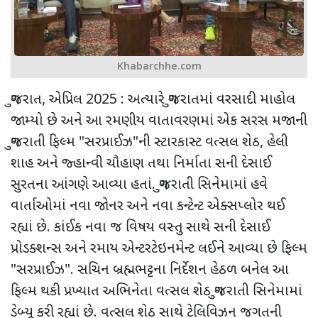
Khabarchhe.com
ગુજરાત, એપ્રિલ 2025 : અત્યારે ગુજરાતમાં વરસાદી માહોલ
જામ્યો છે અને આ રમણીય વાતાવરણમાં એક સરસ મજાની
ગુજરાતી ફિલ્મ "સરપ્રાઈઝ"ની સ્ટારકાસ્ટ વત્સલ શેઠ, હેલી
શાહ અને જ્હાન્વી ચૌહાણ તથા નિર્માતા સની દેસાઈ
સુરતના આંગણે આવ્યા હતાં. ગુજરાતી સિનેમામાં હવે
વાર્તાઓમાં નવા જોનર અને નવા કન્ટેન્ટ એક્સપ્લોર થઈ
રહ્યાં છે. કાંઈક નવા જ વિષય વસ્તુ સાથે સની દેસાઈ
પ્રોડક્શન્સ અને રમાય એન્ટરટેઇનમેન્ટ લઈને આવ્યા છે ફિલ્મ
"સરપ્રાઈઝ". સચિન બ્રહ્મભટ્ટના નિર્દેશન હેઠળ બનેલ આ
ફિલ્મ થકી પ્રખ્યાત અભિનેતા વત્સલ શેઠ ગુજરાતી સિનેમામાં
ડેબ્યૂ કરી રહ્યાં છે. વત્સલ શેઠ સાથે ટેલિવિઝન જગતની