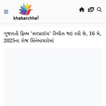
ગુજરાતી ફિલ્મ 'સરપ્રાઈઝ' રિલીઝ થઇ રહી છે, 16 મે,
2025ના રોજ સિનેમાઘરોમાં