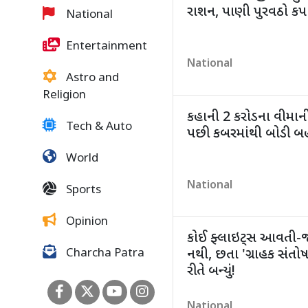
રાશન, પાણી પુરવઠો ક
National
Entertainment
National
Astro and
Religion
કહાની 2 કરોડના વીમાની;
Tech & Auto
પછી કબરમાંથી બોડી બ
World
National
Sports
Opinion
કોઈ ફ્લાઇટ્સ આવતી-
નથી, છતા 'ગ્રાહક સંતોષ
Charcha Patra
રીતે બન્યું!
National