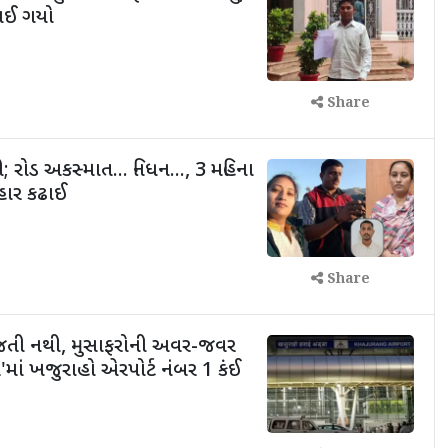
પાઈ ગયો
Share
 રોડ અકસ્માત... નિધન..., 3 મહિના
હાર કઢાઈ
Share
જતી નથી, મુસાફરોની અવર-જવર
'માં ખજુરાહો એરપોર્ટ નંબર 1 કંઈ