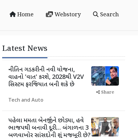
Home
Webstory
Search
Latest News
નીતિન ગડકરીની નવી યોજના,
વાહનો 'વાત' કરશે, 2028થી V2V
સિસ્ટમ ફરજિયાત બની શકે છે
Share
Tech and Auto
પહેલા મમતા બેનર્જીને છોડ્યા, હવે
ભાજપથી બનાવી દૂરી... બંગાળના 3
બળવાખોર સાંસદોની શું મજબૂરી છે?