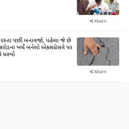
Share
 રસ્તા પછી બનાવજો, પહેલા જે છે
રોડના ખર્ચે બનેલો એક્સપ્રેસવે પર
 ધસ્યો
Share
દીકરીઓ રહે છે પણ પિતાના અંતિમ
ીકરીએ 5100 રૂપિયા મોકલી વીડિયો
Share