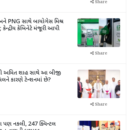
Share
 અને PNG સાથે બાયોગેસ મિશ્ર
કેન્દ્રીય કેબિનેટે મંજૂરી આપી
Share
ંત્રી અમિત શાહ સાથે આ બીજી
લને કારણે ટેન્શનમાં છે?
Share
ંગ પણ નકલી, 247 ક્વિન્ટલ