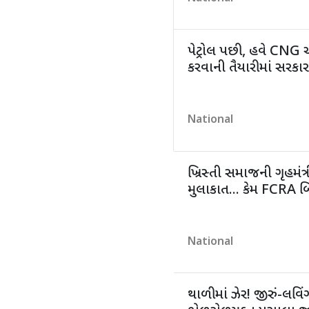
પેટ્રોલ પછી, હવે CNG
કરવાની તૈયારીમાં સરકાર; 
National
ખ્રિસ્તી સમાજની ગૃહમ
મુલાકાત... કેમ FCRA બિ
National
થાળીમાં ઝેર! જીરું-લવિ