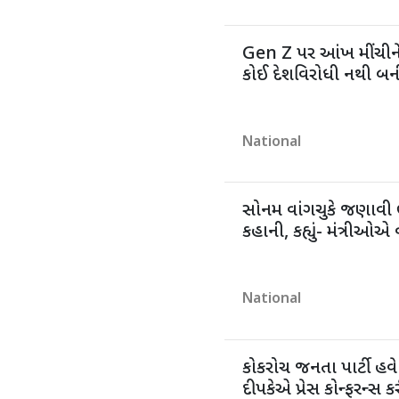
Gen Z પર આંખ મીંચીને 
કોઈ દેશવિરોધી નથી બ
National
સોનમ વાંગચુકે જણાવી 
કહાની, કહ્યું- મંત્રીઓએ 
National
કોકરોચ જનતા પાર્ટી હ
દીપકેએ પ્રેસ કોન્ફરન્સ 