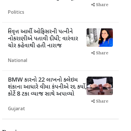
Share
Politics
નિવૃત્ત આર્મી ઓફિસરની પત્નીને
નોકરાણીએ પતાવી દીધી; વારંવાર
ચોર કહેવાથી હતી નારાજ
Share
National
BMW કારનો 22 લાખનો ક્લેઇમ
શંકાના આધારે વીમા કંપનીએ રદ કર્યો,
કોર્ટે 8 ટકા વ્યાજ સાથે અપાવ્યો
Share
Gujarat