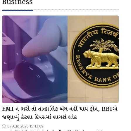
Business
EMI ન ભરી તો તાત્કાલિક બંધ નહીં થાય ફોન, RBIએ
જણાવ્યું કેટલા દિવસમાં લાગશે લોક
07 Aug 2026 15:13:09