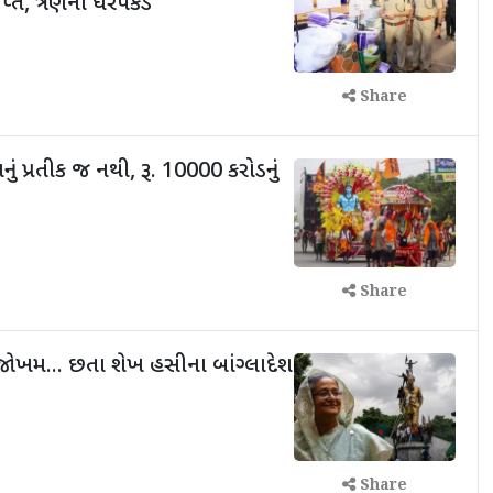
્ત, ત્રણની ધરપકડ
Share
ાનું પ્રતીક જ નથી, રૂ. 10000 કરોડનું
Share
 જોખમ... છતા શેખ હસીના બાંગ્લાદેશ
Share