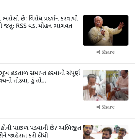
ભરોસો છે: વિરોધ પ્રદર્શન કરવાથી
ની જતુઃ RSS વડા મોહન ભાગવત
Share
ભૂખ હડતાળ સમાપ્ત કરવાની સંપૂર્ણ
વચનો તોડ્યા, હું તો...
Share
વે કોની પાછળ પડવાની છે? અભિજીત
કરીને જાહેરાત કરી દીધી