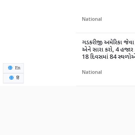
National
ગડકરીજી અમેરિકા જેવા
એને સારા કરો, 4 હજાર ક
18 દિવસમાં 84 સ્થળોએ
En
National
हिं
મુંબઈ-UP-નેપાળમાં 3 
સંસ્કારમાં ન આવી, 1 દ
કોલથી જ ચિતા જોઈ
National