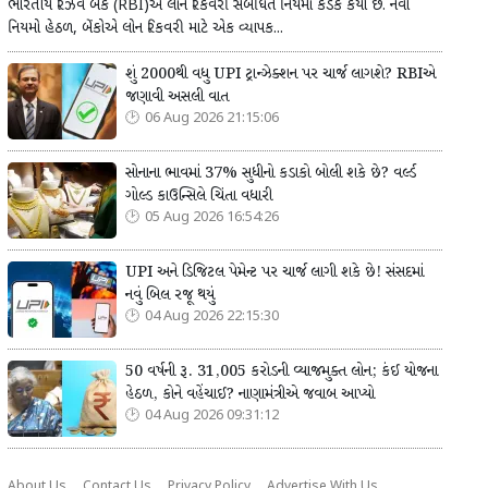
ભારતીય રિઝર્વ બેંક (RBI)એ લોન રિકવરી સંબંધિત નિયમો કડક કર્યા છે. નવા
નિયમો હેઠળ, બેંકોએ લોન રિકવરી માટે એક વ્યાપક...
શું 2000થી વધુ UPI ટ્રાન્ઝેક્શન પર ચાર્જ લાગશે? RBIએ
જણાવી અસલી વાત
06 Aug 2026 21:15:06
સોનાના ભાવમાં 37% સુધીનો કડાકો બોલી શકે છે? વર્લ્ડ
ગોલ્ડ કાઉન્સિલે ચિંતા વધારી
05 Aug 2026 16:54:26
UPI અને ડિજિટલ પેમેન્ટ પર ચાર્જ લાગી શકે છે! સંસદમાં
નવું બિલ રજૂ થયું
04 Aug 2026 22:15:30
50 વર્ષની રૂ. 31,005 કરોડની વ્યાજમુક્ત લોન; કંઈ યોજના
હેઠળ, કોને વહેંચાઈ? નાણામંત્રીએ જવાબ આપ્યો
04 Aug 2026 09:31:12
About Us
Contact Us
Privacy Policy
Advertise With Us