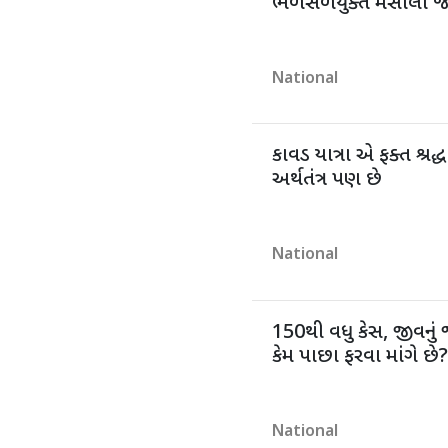
ભેળસેળયુક્ત મસાલા જપ
National
કાવડ યાત્રા એ ફક્ત શ્રદ્ધ
અર્થતંત્ર પણ છે
National
150થી વધુ કેસ, જીવનું
કેમ પાછા ફરવા માંગે છે?
National