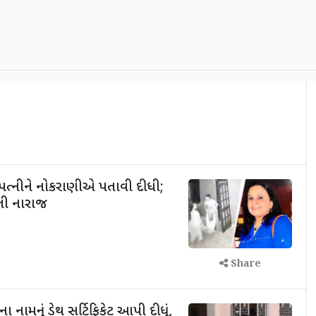
 પત્નીને નોકરાણીએ પતાવી દીધી;
તી નારાજ
Share
ા નામનું ડેથ સર્ટિફિકેટ આપી દીધું,