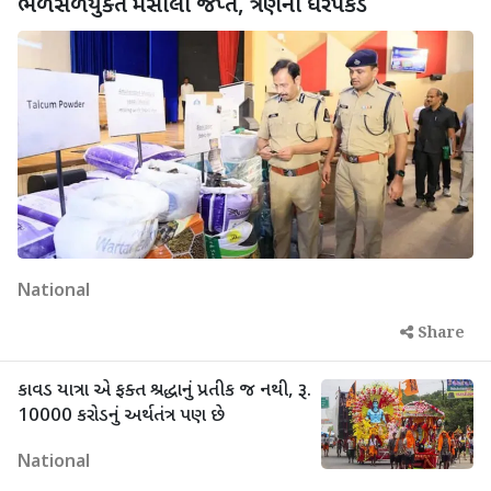
ભેળસેળયુક્ત મસાલા જપ્ત, ત્રણની ધરપકડ
National
Share
કાવડ યાત્રા એ ફક્ત શ્રદ્ધાનું પ્રતીક જ નથી, રૂ.
10000 કરોડનું અર્થતંત્ર પણ છે
National