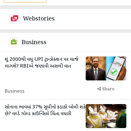
Webstories
Business
શું 2000થી વધુ UPI ટ્રાન્ઝેક્શન પર ચાર્જ
લાગશે? RBIએ જણાવી અસલી વાત
Share
Business
સોનાના ભાવમાં 37% સુધીનો કડાકો બોલી શકે
છે? વર્લ્ડ ગોલ્ડ કાઉન્સિલે ચિંતા વધારી