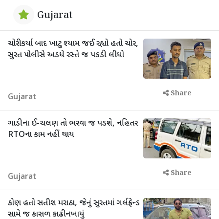
Gujarat
ચોરી કર્યા બાદ ખાટુ શ્યામ જઈ રહ્યો હતો ચોર,
સુરત પોલીસે અડધે રસ્તે જ પકડી લીધો
Share
Gujarat
ગાડીના ઈ-ચલણ તો ભરવા જ પડશે, નહિતર
RTOના કામ નહીં થાય
Share
Gujarat
કોણ હતો સતીશ મરાઠા, જેનું સુરતમાં ગર્લફ્રેન્ડ
સામે જ કાસળ કાઢી નખાયું