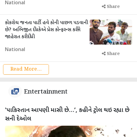
National
Share
કોકરોચ જનતા પાર્ટી હવે કોની પાછળ પડવાની
છે? અભિજીત દીપકેએ પ્રેસ કોન્ફરન્સ કરીને
જાહેરાત કરી દીધી
National
Share
Read More...
Entertainment
'પાકિસ્તાન આપણી માસી છે…’, કહીને ટ્રોલ થઇ રહ્યા છે
સની દેઓલ