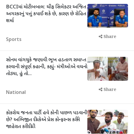
BCCIમાં મોટી બબાલ: ચીફ સિલેક્ટર અજિત
અગરકરનું પત્તું કપાઈ શકે છે, કારણ છે રોહિત
શર્મા
Share
Sports
સોનમ વાંગચુકે જણાવી ભૂખ હડતાળ સમાપ્ત
કરવાની સંપૂર્ણ કહાની, કહ્યું- મંત્રીઓએ વચનો
તોડ્યા, હું તો...
Share
National
કોકરોચ જનતા પાર્ટી હવે કોની પાછળ પડવાની
છે? અભિજીત દીપકેએ પ્રેસ કોન્ફરન્સ કરીને
જાહેરાત કરી દીધી