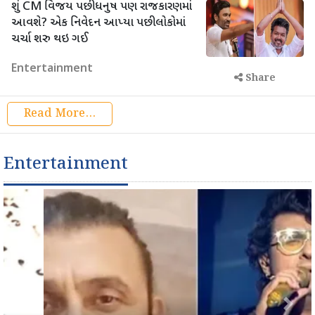
શું CM વિજય પછી ધનુષ પણ રાજકારણમાં
આવશે? એક નિવેદન આપ્યા પછી લોકોમાં
ચર્ચા શરુ થઇ ગઈ
Entertainment
Share
Read More...
Entertainment
Previous
Next