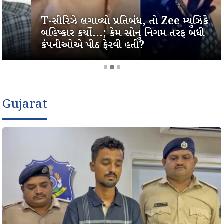
T-સીરિઝે લગાવ્યો પ્રતિબંધ, તો Zee મ્યુઝિકે
બહિષ્કાર કર્યો...; કેમ સોનુ નિગમ તરફ બધી
કંપનીઓએ પીઠ ફેરવી હતી?
Gujarat