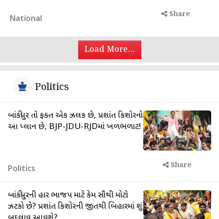
Share
National
Load More...
Politics
બાંકીપુર તો ફક્ત એક ઝલક છે, પ્રશાંત કિશોરનો
આ પ્લાન છે, BJP-JDU-RJDમાં ખળભળાટ!
Share
Politics
બાંકીપુરની હાર ભાજપ માટે કેમ સૌથી મોટો
ઝટકો છે? પ્રશાંત કિશોરની જીતથી બિહારમાં શું
બદલાવ આવશે?