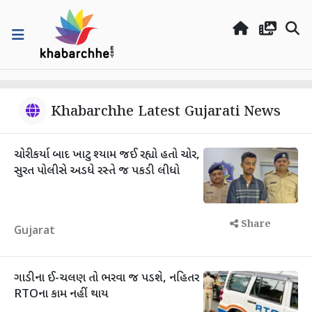
Khabarchhe Latest Gujarati News
ચોરી કર્યા બાદ ખાટુ શ્યામ જઈ રહ્યો હતો ચોર,
સુરત પોલીસે અડધે રસ્તે જ પકડી લીધો
Share
Gujarat
ગાડીના ઈ-ચલણ તો ભરવા જ પડશે, નહિતર
RTOના કામ નહીં થાય