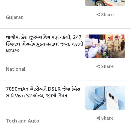
Share
Gujarat
થાળીમાં ઝેર! જીરું-લવિંગ પણ નકલી, 247
ક્વિન્ટલ ભેળસેળયુક્ત મસાલા જપ્ત, ત્રણની
ધરપકડ
Share
National
7050mAh બેટરી અને DSLR જેવા કેમેરા
સાથે Vivo S2 લોન્ચ, જાણો કિંમત
Share
Tech and Auto