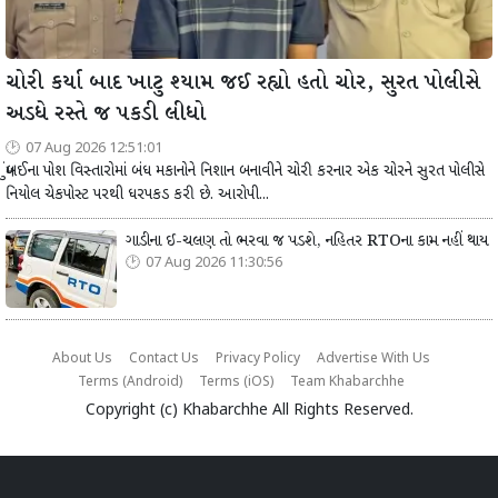
ચોરી કર્યા બાદ ખાટુ શ્યામ જઈ રહ્યો હતો ચોર, સુરત પોલીસે
અડધે રસ્તે જ પકડી લીધો
07 Aug 2026 12:51:01
મુંબઈના પોશ વિસ્તારોમાં બંધ મકાનોને નિશાન બનાવીને ચોરી કરનાર એક ચોરને સુરત પોલીસે
નિયોલ ચેકપોસ્ટ પરથી ધરપકડ કરી છે. આરોપી...
ગાડીના ઈ-ચલણ તો ભરવા જ પડશે, નહિતર RTOના કામ નહીં થાય
07 Aug 2026 11:30:56
About Us
Contact Us
Privacy Policy
Advertise With Us
Terms (Android)
Terms (iOS)
Team Khabarchhe
Copyright (c)
Khabarchhe
All Rights Reserved.