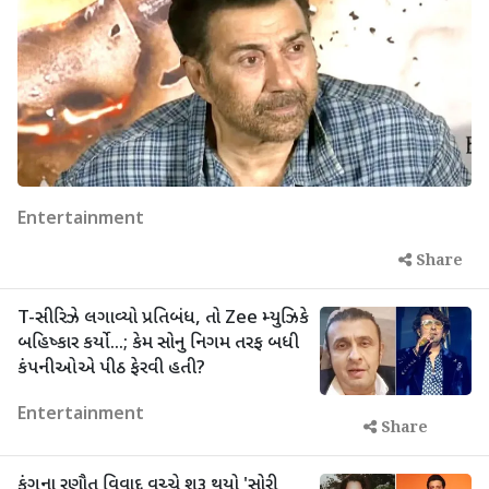
Entertainment
Share
T-સીરિઝે લગાવ્યો પ્રતિબંધ, તો Zee મ્યુઝિકે
બહિષ્કાર કર્યો...; કેમ સોનુ નિગમ તરફ બધી
કંપનીઓએ પીઠ ફેરવી હતી?
Entertainment
Share
કંગના રણૌત વિવાદ વચ્ચે શરૂ થયો 'સોરી