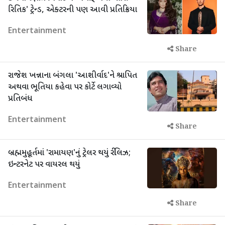
રિતિક' ટ્રેન્ડ, એક્ટરની પણ આવી પ્રતિક્રિયા
Entertainment
Share
રાજેશ ખન્નાના બંગલા 'આશીર્વાદ'ને શ્રાપિત
અથવા ભૂતિયા કહેવા પર કોર્ટે લગાવ્યો
પ્રતિબંધ
Entertainment
Share
બ્રહ્મમુહૂર્તમાં 'રામાયણ'નું ટ્રેલર થયું રીલિઝ;
ઇન્ટરનેટ પર વાયરલ થયું
Entertainment
Share