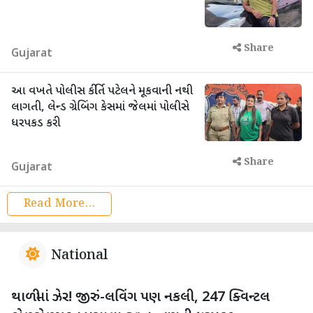
Share
Gujarat
આ વખતે પોલીસ કીર્તિ પટેલને મૂકવાની નથી
લાગતી, લેન્ડ ગ્રેબિંગ કેસમાં જેલમાં પોલીસે
ધરપકડ કરી
Share
Gujarat
Read More...
National
થાળીમાં ઝેર! જીરું-લવિંગ પણ નકલી, 247 ક્વિન્ટલ