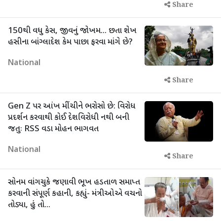
Share
150થી વધુ કેસ, જીવનું જોખમ... છતા શેખ
હસીના બાંગ્લાદેશ કેમ પાછા ફરવા માંગે છે?
National
Share
Gen Z પર આંખ મીંચીને ભરોસો છે: વિરોધ
પ્રદર્શન કરવાથી કોઈ દેશવિરોધી નથી બની
જતુઃ RSS વડા મોહન ભાગવત
National
Share
સોનમ વાંગચુકે જણાવી ભૂખ હડતાળ સમાપ્ત
કરવાની સંપૂર્ણ કહાની, કહ્યું- મંત્રીઓએ વચનો
તોડ્યા, હું તો...