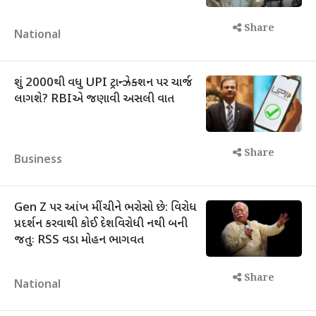
Share
National
શું 2000થી વધુ UPI ટ્રાન્ઝેક્શન પર ચાર્જ
લાગશે? RBIએ જણાવી અસલી વાત
Share
Business
Gen Z પર આંખ મીંચીને ભરોસો છે: વિરોધ
પ્રદર્શન કરવાથી કોઈ દેશવિરોધી નથી બની
જતુઃ RSS વડા મોહન ભાગવત
Share
National