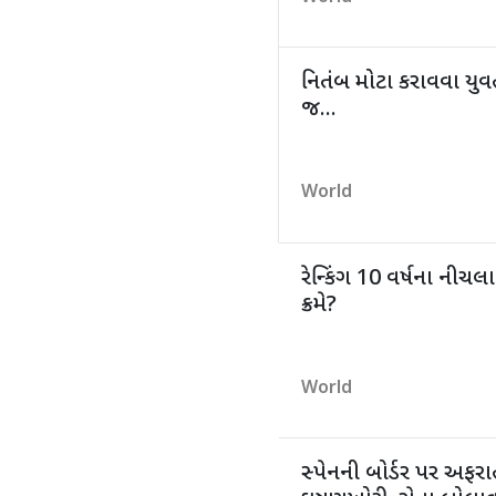
નિતંબ મોટા કરાવવા યુવ
જ...
World
રેન્કિંગ 10 વર્ષના નીચલ
ક્રમે?
World
સ્પેનની બોર્ડર પર અફરા