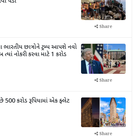
વવી પડી
Share
 ભારતીય છાત્રોને ટ્રમ્પ આપશે નવો
ત્યાં નોકરી કરવા માટે 1 કરોડ
Share
છે 500 કરોડ રૂપિયામાં એક ફ્લેટ
Share