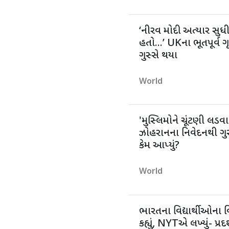
‘નીરવ મોદી અત્યાર સુ
હતો...’ UKના ભૂતપૂર્વ ગ
ગુસ્સે થયા
World
'મુસ્લિમોને ચૂંટણી લડવ
ઝોહરાનના નિવેદનથી ગુસ્સ
કેમ આપ્યું?
World
ભારતના વિદ્યાર્થીઓના વિર
કહ્યું, NYTએ લખ્યું- પ્રદર