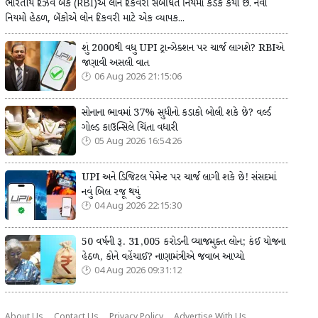
ભારતીય રિઝર્વ બેંક (RBI)એ લોન રિકવરી સંબંધિત નિયમો કડક કર્યા છે. નવા
નિયમો હેઠળ, બેંકોએ લોન રિકવરી માટે એક વ્યાપક...
શું 2000થી વધુ UPI ટ્રાન્ઝેક્શન પર ચાર્જ લાગશે? RBIએ
જણાવી અસલી વાત
06 Aug 2026 21:15:06
સોનાના ભાવમાં 37% સુધીનો કડાકો બોલી શકે છે? વર્લ્ડ
ગોલ્ડ કાઉન્સિલે ચિંતા વધારી
05 Aug 2026 16:54:26
UPI અને ડિજિટલ પેમેન્ટ પર ચાર્જ લાગી શકે છે! સંસદમાં
નવું બિલ રજૂ થયું
04 Aug 2026 22:15:30
50 વર્ષની રૂ. 31,005 કરોડની વ્યાજમુક્ત લોન; કંઈ યોજના
હેઠળ, કોને વહેંચાઈ? નાણામંત્રીએ જવાબ આપ્યો
04 Aug 2026 09:31:12
About Us
Contact Us
Privacy Policy
Advertise With Us