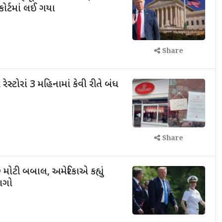
 કોર્ટમાં લઈ ગયા
Share
રેસ્ટોરાં 3 મહિનામાં કેવી રીતે બંધ
Share
 મોટી બબાલ, અમેરિકાએ કહ્યું
ભાગો