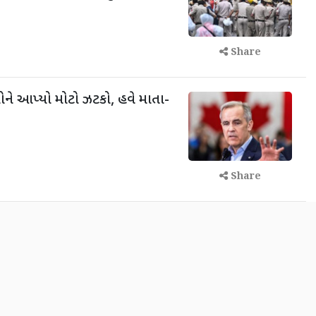
Share
ોને આપ્યો મોટો ઝટકો, હવે માતા-
Share
દરેક કાર્ગોએ આપવા પડશે 20 ટકા ટોલ
ત
Share