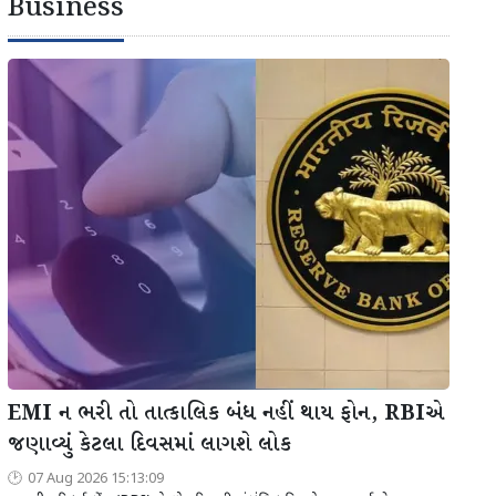
Business
EMI ન ભરી તો તાત્કાલિક બંધ નહીં થાય ફોન, RBIએ
જણાવ્યું કેટલા દિવસમાં લાગશે લોક
07 Aug 2026 15:13:09