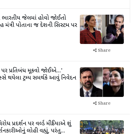
ધી ભારતીય જેલમાં હોવો જોઈતો
ૃહ મંત્રી પોતાના જ દેશની સિસ્ટમ પર
Share
ા પર પ્રતિબંધ મૂકવો જોઈએ...'
ે થયેલા ટ્રમ્પ સમર્થકે આવું નિવેદન
Share
ોધ પ્રદર્શન પર વર્લ્ડ મીડિયાએ શું
્શનકારીઓનું લોહી વહ્યું, પરંતુ...