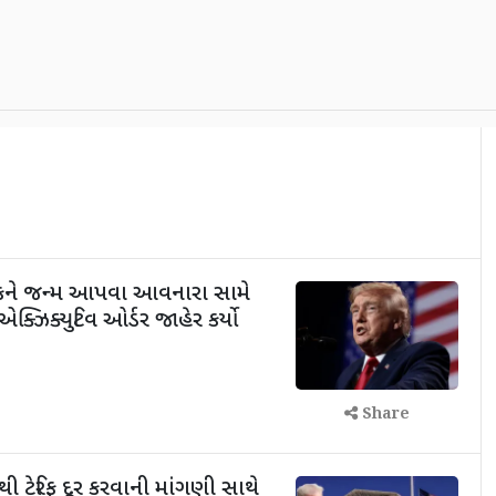
ળકને જન્મ આપવા આવનારા સામે
ક્ઝિક્યુટિવ ઓર્ડર જાહેર કર્યો
Share
ી ટેરિફ દૂર કરવાની માંગણી સાથે