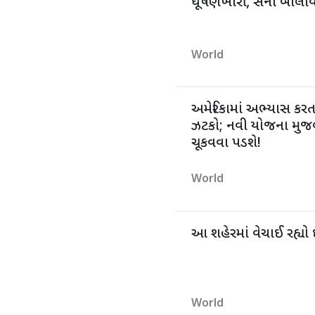
ઘૂષણખોરી, સેના બોલા
World
અમેરિકામાં અભ્યાસ કરતા
ઝટકો; નવી યોજના મુજબ 
ચૂકવવા પડશે!
World
આ શહેરમાં વેચાઈ રહ્યો 
World