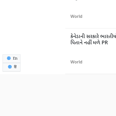
World
કેનેડાની સરકારે ભારતીય
પિતાને નહીં મળે PR
En
World
हिं
'અમે હોર્મુઝના રક્ષક, 
ટેક્સ...', ટ્રમ્પની જાહેરા
World