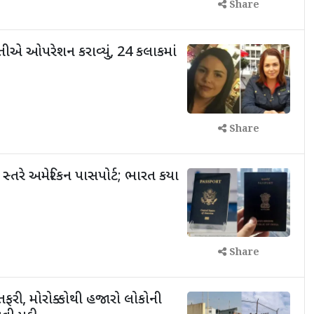
Share
તીએ ઓપરેશન કરાવ્યું, 24 કલાકમાં
Share
ા સ્તરે અમેરિકન પાસપોર્ટ; ભારત કયા
Share
તફરી, મોરોક્કોથી હજારો લોકોની