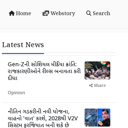
Home
Webstory
Search
Latest News
Gen-Zની સોશિયલ મીડિયા ક્રાંતિ:
રાજકારણીઓને રીલ્સ બનાવતા કરી
દીધા
Share
Opinion
નીતિન ગડકરીની નવી યોજના,
વાહનો 'વાત' કરશે, 2028થી V2V
સિસ્ટમ ફરજિયાત બની શકે છે