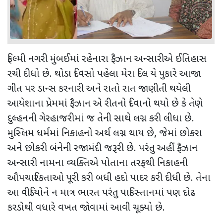
ફિલ્મી નગરી મુંબઈમાં રહેનારા ફૈઝાન અન્સારીએ ઈતિહાસ
રચી દીધો છે. થોડા દિવસો પહેલા મેરા દિલ યે પુકારે આજા
ગીત પર ડાન્સ કરનારી અને રાતો રાત જાણીતી થયેલી
આયેશાના પ્રેમમાં ફૈઝાન એ રીતનો દિવાનો થયો છે કે તેણે
દુલ્હનની ગેરહાજરીમાં જ તેની સાથે લગ્ન કરી લીધા છે.
મુસ્લિમ ધર્મમાં નિકાહનો અર્થ લગ્ન થાય છે, જેમાં છોકરા
અને છોકરી બંનેની રજામંદી જરૂરી છે. પરંતુ અહીં ફૈઝાન
અન્સારી નામના વ્યક્તિએ પોતાના તરફથી નિકાહની
ઔપચારિકતાઓ પૂરી કરી બધી હદો પાદર કરી દીધી છે. તેના
આ વીડિયોને ન માત્ર ભારત પરંતુ પાકિસ્તાનમાં પણ દોઢ
કરડોથી વધારે વખત જોવામાં આવી ચૂક્યો છે.