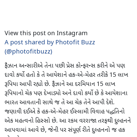
View this post on Instagram
A post shared by Photofit Buzz
(@photofitbuzz)
ફૈઝાન અન્સારીએ તેના પછી પ્રેસ કોન્ફરન્સ કરીને એ પણ
દાવો કર્યો હતો કે તે આયેશાને હક-એ-મેહર તરીકે 15 લાખ
રૂપિયા આપી રહ્યો છે. ફૈઝાને આ દરમિયાન 15 લાખ
રૂપિયાનો ચેક પણ દેખાડ્યો અને દાવો કર્યો છે કે આયેશાના
ભારત આવતાની સાથે જ તે આ ચેક તેને આપી દેશે.
જણાવી દઈએ કે હક-એ-મેહર ઈસ્લામી વિવાહ પદ્ધતિનો
એક મહત્વનો હિસ્સો છે. આ રકમ વરરાજા તરફથી દુલ્હનને
આપવામાં આવે છે, જેની પર સંપૂર્ણ રીતે દુલ્હનનો જ હક