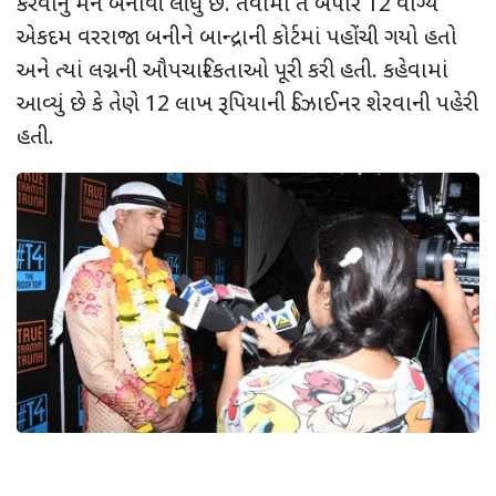
કરવાનું મન બનાવી લીધું છે. તેવામાં તે બપોરે 12 વાગ્યે
એકદમ વરરાજા બનીને બાન્દ્રાની કોર્ટમાં પહોંચી ગયો હતો
અને ત્યાં લગ્નની ઔપચારિકતાઓ પૂરી કરી હતી. કહેવામાં
આવ્યું છે કે તેણે 12 લાખ રૂપિયાની ડિઝાઈનર શેરવાની પહેરી
હતી.