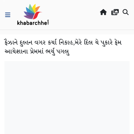
ફૈઝાને દુલ્હન વગર કર્યા નિકાહ,મેરે દિલ યે પુકારે ફેમ
આયેશાના પ્રેમમાં ભર્યુ પગલુ