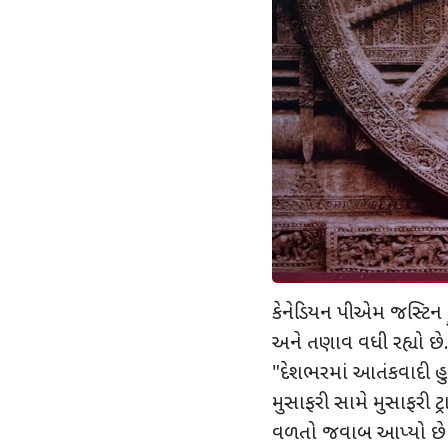
કેનેડિયન પીએમ જસ્ટિન ટ
અને તણાવ વધી રહ્યો છે.
"દેશભરમાં આતંકવાદી હ
મુસાફરી સામે મુસાફરી 
વળતો જવાબ આપ્યો છે કે