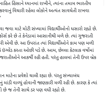
હિત હિંસાને ધ્યાનમાં રાખીને, ત્યાંના તમામ ભારતીય
કરવાનું વિચારી રહેલા લોકોને અત્યંત સાવચેતી રાખવા
"
 જવા માટે મોટી સંખ્યામાં વિદ્યાર્થીઓનો ધસારો રહ્યો છે.
્સ કરે છે તે કેનેડામાં આસાનીથી મળે છે. ત્યાં ગુજરાતી
રી એવી છે. આ ઉપરાંત ત્યાં વિદ્યાર્થીઓને કામ પણ મળી
ે ઇંગ્લેંડ કરતા ઓછી પડે છે. આમ, છેલ્લા કેટલાક વર્ષોમાં
ુજરાતીઓને આકર્ષી રહી હતી. પરંતુ હાલમાં તેની ઉપર બ્રેક
 માટેના પ્રવેશો ચાલી રહ્યા છે. પંરતુ સંખ્યાબંધ
ું માંડી વાળ્યું હોવાની જાણકારી મળી રહી છે. કારણ કે ત્યાં
 છે જ તેની સાથે ડર પણ વધી રહ્યો છે.