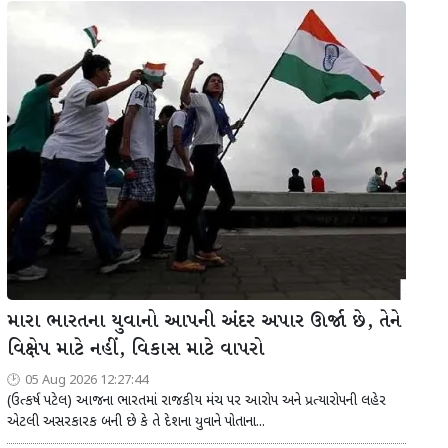
મારા ભારતના યુવાનો આપની અંદર અપાર ઊર્જા છે, તેને
વિક્ષેપ માટે નહીં, વિકાસ માટે વાપરો
05 Aug 2026 12:27:44
(ઉત્કર્ષ પટેલ) આજના ભારતમાં રાજકીય મંચ પર આરોપ અને પ્રત્યારોપની લહેર
એટલી અસરકારક બની છે કે તે દેશના યુવાને પોતાના...