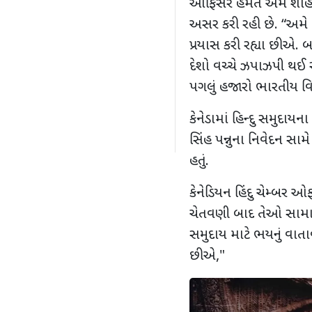
ઓફિસર હેમંત એમ શાહે જણ
અસર કરી રહી છે. “અમે
પ્રયાસ કરી રહ્યા છીએ. 
દેશો વચ્ચે ઝપાઝપી થઈ રહ
પગલું હજારો ભારતીય વિ
કેનેડામાં હિન્દુ સમુદા
સિંહ પન્નુના નિવેદન સામે
હતું.
કેનેડિયન હિંદુ ચેમ્બર ઓફ
ચેતવણી બાદ તેઓ સામાજ
સમુદાય માટે ભયનું વા
છીએ,"