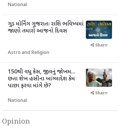
National
ગુડ મોર્નિંગ ગુજરાતઃ રાશિ ભવિષ્યમાં
જાણો તમારો આજનો દિવસ
Share
Astro and Religion
150થી વધુ કેસ, જીવનું જોખમ...
છતા શેખ હસીના બાંગ્લાદેશ કેમ
પાછા ફરવા માંગે છે?
Share
National
Opinion