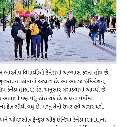
ખ ભારતીય વિદ્યાર્થીઓ કેનેડામાં અભ્યાસ કરતા હોય છે,
 ગુજરાતના હોવાનો અંદાજ છે. આ અંદાજ ઇમિગ્રેશન,
િપ કેનેડા (IRCC) ડેટા અનુસાર લગાડવામાં આવ્યો છે.
્યા આનાથી પણ વધુ હોઇ શકે છે. હાલના વર્ષોમાં
નો ક્રેઝ સૌથી વધુ છે. પરંતુ તેની ઉપર હવે અસર થશે.
ને ઓવરસીઝ ફ્રેન્ડ્સ ઓફ ઈન્ડિયા કેનેડા (OFIC)ના