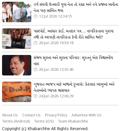
હર્ષ સંઘવી ઉત્સાહી યુવા નેતા તો રહ્યા અને હવે પ્રજાના માનીતા
નેતા પણ સાબિત થયા
12 Jul 2026 12:34:15
પાસપોર્ટ, આધાર કાર્ડ, મતદાર પત્ર... નાગરિકતાના પુરાવા
નથી તો આપણી નાગરિકતા કેવી રીતે સાબિત થશે?
26 Jun 2026 19:59:18
સંજય સુરાના અને સુરાના પરિવાર: સુરતનું એક વિશ્વસનીય
નામ
26 Jun 2026 12:35:40
ગુજરાત ભાજપ માટે માથાનો દુખાવો: કેટલાક બાબુઓ અને
નેતાઓનો વ્યાપક ભ્રષ્ટાચાર
24 Jun 2026 12:06:29
About Us
Contact Us
Privacy Policy
Advertise With Us
Terms (Android)
Terms (iOS)
Team Khabarchhe
Copyright (c)
Khabarchhe
All Rights Reserved.