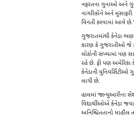
નફરતના ગુનાઓ અને ગુના
નાગરિકોને અને મુસાફરી 
વિનંતી કરવામાં આવે છે.
ગુજરાતમાંથી કેનેડા ભણવા
કારણ કે ગુજરાતીઓ જે કોર
લોકોની સંખ્યામાં પણ સા
રહે છે. ફી પણ અમેરિકા ક
કેનેડાની યુનિવર્સિટીઓ ગ
લાગી છે.
હાલમાં જાન્યુઆરીના સેશન
વિદ્યાર્થીઓએ કેનેડા જવાન
અનિશ્ચિતતાનો માહૌલ તો