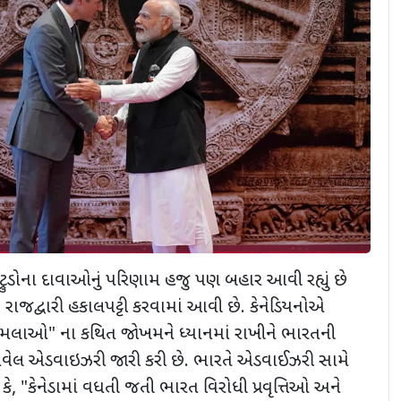
્રુડોના દાવાઓનું પરિણામ હજુ પણ બહાર આવી રહ્યું છે
 રાજદ્વારી હકાલપટ્ટી કરવામાં આવી છે. કેનેડિયનોએ
ુમલાઓ" ના કથિત જોખમને ધ્યાનમાં રાખીને ભારતની
ટ્રાવેલ એડવાઇઝરી જારી કરી છે. ભારતે એડવાઈઝરી સામે
, "કેનેડામાં વધતી જતી ભારત વિરોધી પ્રવૃત્તિઓ અને