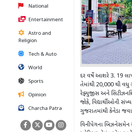
National
Entertainment
Astro and
Religion
Tech & Auto
World
દર વર્ષે આશરે 3. 19 લા
Sports
તેમાંથી 20,000 થી વધુ
રેફ્યુજીસ અને સિટીઝનશ
Opinion
જોકે, વિદ્યાર્થીઓની સંખ
Charcha Patra
ગુજરાતમાંથી કેનેડા જવા
વિનીપેગના બિઝનેસમેન અ