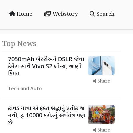
Home
Webstory
Search
Top News
7050mAh બેટરી અને DSLR જેવા
કેમેરા સાથે Vivo S2 લોન્ચ, જાણો
કિંમત
Share
Tech and Auto
કાવડ યાત્રા એ ફક્ત શ્રદ્ધાનું પ્રતીક જ
નથી, રૂ. 10000 કરોડનું અર્થતંત્ર પણ
છે
Share