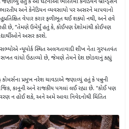
ાવ્યું હતું કે આ ઘટનાઓ ભારતમાં કેનેડિયન બ્રાન્ડ્સને
 ભારતીય અને કેનેડિયન વ્યવસાયો પર અસરને માપવાનો
બહુપ્રતિક્ષિત વેપાર કરાર ફળીભૂત થઈ શક્યો નથી, અને હવે
ી છે, ”તેમણે ઉમેર્યું હતું કે, કોઈપણ દેશોમાંથી કોઈપણ
દ્યાર્થીઓને અસર કરશે.
યના સભ્યોએ ન્યૂયોર્ક સ્થિત અલગતાવાદી શીખ નેતા ગુરપતવંત
 સખત વાંધો ઉઠાવ્યો છે, જેમણે તેમને દેશ છોડવાનું કહ્યું
 કોમર્સના પ્રમુખ નરેશ ચાવડાએ જણાવ્યું હતું કે પન્નુની
િક, કાનૂની અને રાજકીય પગલાં લઈ રહ્યા છે. "કોઈ પણ
તાવરણ ન હોઈ શકે, અને અમે આવા નિવેદનોથી ચિંતિત