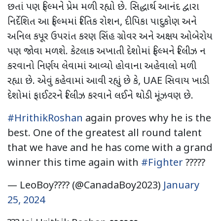
છતાં પણ ફિલ્મને પ્રેમ મળી રહ્યો છે. સિદ્ધાર્થ આનંદ દ્વારા
નિર્દેશિત આ ફિલ્મમાં રિતિક રોશન, દીપિકા પાદુકોણ અને
અનિલ કપૂર ઉપરાંત કરણ સિંહ ગ્રોવર અને અક્ષય ઓબેરોય
પણ જોવા મળશે. કેટલાક અખાતી દેશોમાં ફિલ્મને રિલીઝ ન
કરવાનો નિર્ણય લેવામાં આવ્યો હોવાના અહેવાલો મળી
રહ્યા છે. એવું કહેવામાં આવી રહ્યું છે કે, UAE સિવાય ખાડી
દેશોમાં ફાઈટરને રિલીઝ કરવાને લઈને થોડી મૂંઝવણ છે.
#HrithikRoshan
again proves why he is the
best. One of the greatest all round talent
that we have and he has come with a grand
winner this time again with
#Fighter
?????
— LeoBoy???? (@CanadaBoy2023)
January
25, 2024