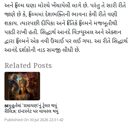
અને ફિલ્મ ઘણા મોરચે ખેંચાયેલી લાગે છે. પરંતુ તે સારી રીતે
જાણે છે કે, ફિલ્મમાં દેશભક્તિની ભાવના કેવી રીતે વણી
શકાય. ત્યારપછી દીપિકા અને રિતિકે ફિલ્મને મજબૂતીથી
પકડી રાખી હતી. સિદ્ધાર્થ આનંદે વિઝ્યુઅલ અને એક્શન
દ્વારા ફિલ્મને એક નવી ઉંચાઈ પર લઈ ગયા. આ રીતે સિદ્ધાર્થ
આનંદે દર્શકોની નાડ સમજી લીધી છે.
Related Posts
બ્રહ્મમુહૂર્તમાં 'રામાયણ'નું ટ્રેલર થયું
રીલિઝ; ઇન્ટરનેટ પર વાયરલ થયું
Published On 30 Jul 2026 22:31:42