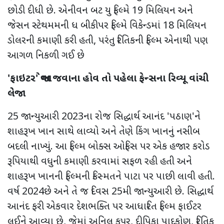
છોડી દીધી છે. એનીવન બટ યુ ફિલ્મે 19 મિલિયન અને
જેસન સ્ટેથમમની ધ બીકીપર ફિલ્મે વિકેન્ડમાં 18 મિલિયન
ડોલરની કમાણી કરી હતી, પરંતુ રિતિકની ફિલ્મ એનાથી પણ
આગળ નિકળી ગઈ છે
'ફાઇટર' જોવા જવાના હોવ તો પહેલા ફેન્સના રિવ્યૂ વાંચી
લેજો
25 જાન્યુઆરી 2023ના રોજ સિદ્ધાર્થ આનંદ 'પઠાણ'ને
શાહરૂખ ખાન સાથે લાવ્યો અને તેણે કિંગ ખાનનું નસીબ
બદલી નાખ્યું. આ ફિલ્મ બોક્સ ઓફિસ પર એક હજાર કરોડ
રૂપિયાથી વધુની કમાણી કરવામાં સફળ રહી હતી અને
શાહરૂખ ખાનની ફિલ્મની કિસ્મતને પાટા પર પાછી લાવી હતી.
વર્ષ 2024છે અને તે જ દિવસ 25મી જાન્યુઆરી છે. સિદ્ધાર્થ
આનંદ ફરી એકવાર દેશભક્તિ પર આધારિત ફિલ્મ ફાઈટર
લઈને આવ્યા છે, જેમાં અનિલ કપૂર, દીપિકા પાદુકોણ, રિતિક