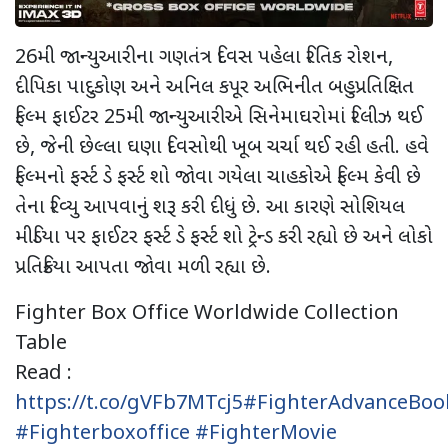
26મી જાન્યુઆરીના ગણતંત્ર દિવસ પહેલા રિતિક રોશન,
દીપિકા પાદુકોણ અને અનિલ કપૂર અભિનીત બહુપ્રતિક્ષિત
ફિલ્મ ફાઈટર 25મી જાન્યુઆરીએ સિનેમાઘરોમાં રિલીઝ થઈ
છે, જેની છેલ્લા ઘણા દિવસોથી ખૂબ ચર્ચા થઈ રહી હતી. હવે
ફિલ્મનો ફર્સ્ટ ડે ફર્સ્ટ શો જોવા ગયેલા ચાહકોએ ફિલ્મ કેવી છે
તેના રિવ્યુ આપવાનું શરૂ કરી દીધું છે. આ કારણે સોશિયલ
મીડિયા પર ફાઈટર ફર્સ્ટ ડે ફર્સ્ટ શો ટ્રેન્ડ કરી રહ્યો છે અને લોકો
પ્રતિક્રિયા આપતા જોવા મળી રહ્યા છે.
Fighter Box Office Worldwide Collection
Table
Read :
https://t.co/gVFb7MTcj5
#FighterAdvanceBoo
#Fighterboxoffice
#FighterMovie