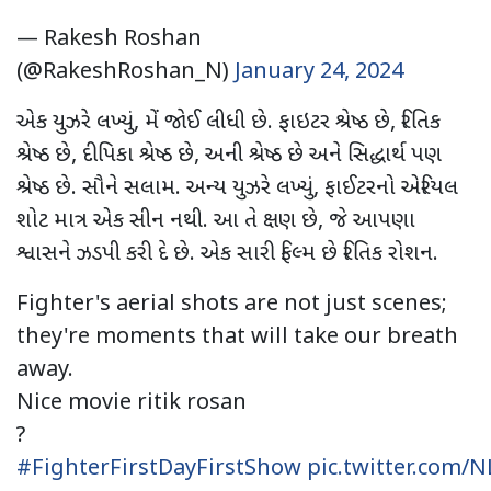
— Rakesh Roshan
(@RakeshRoshan_N)
January 24, 2024
એક યુઝરે લખ્યું, મેં જોઈ લીધી છે. ફાઇટર શ્રેષ્ઠ છે, રિતિક
શ્રેષ્ઠ છે, દીપિકા શ્રેષ્ઠ છે, અની શ્રેષ્ઠ છે અને સિદ્ધાર્થ પણ
શ્રેષ્ઠ છે. સૌને સલામ. અન્ય યુઝરે લખ્યું, ફાઈટરનો એરિયલ
શોટ માત્ર એક સીન નથી. આ તે ક્ષણ છે, જે આપણા
શ્વાસને ઝડપી કરી દે છે. એક સારી ફિલ્મ છે રિતિક રોશન.
Fighter's aerial shots are not just scenes;
they're moments that will take our breath
away.
Nice movie ritik rosan
?
#FighterFirstDayFirstShow
pic.twitter.com/