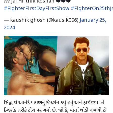
??? Jai Hrithik Roshan ❤️❤️❤️
#FighterFirstDayFirstShow
#FighterOn25thJ
— kaushik ghosh (@kausik006)
January 25,
2024
સિદ્ધાર્થ આનંદે પઠાણનું દિગ્દર્શન કર્યું હતું અને ફાઈટરમાં તે
દિગ્દર્શક તરીકે ટોચ પર ગયો છે. જો કે, વાર્તા થોડી નબળી છે