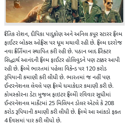
રિતિક રોશન, દીપિકા પાદુકોણ અને અનિલ કપૂર સ્ટારર ફિલ્મ
ફાઈટર બોક્સ ઓફિસ પર ધૂમ મચાવી રહી છે. ફિલ્મ દરરોજ
નવા કિર્તિમાન સ્થાપિત કરી રહી છે. પઠાન બાદ ડિરેક્ટર
સિદ્ધાર્થ આનંદની ફિલ્મ ફાઈટર હોલિવુડને પણ ટક્કર આપી
રહી છે. ફિલ્મે ભારતમાં પહેલા વિકેન્ડ પર 120 કરોડ
રૂપિયાની કમાણી કરી લીધી છે. ભારતમાં જ નહીં પણ
ઈન્ટરનેશનલ લેવલે પણ ફિલ્મે ધમાકેદાર કમાણી કરી છે.
કોમસ્કોરના ડેટા મુજબ ફાઇટર ફિલ્મેો રવિવાર સુધીમાં
ઈન્ટરનેશનલ માર્કેટમાં 25 મિલિયન ડોલર એટલે કે 208
કરોડ રૂપિયાની કમાણી કરી લીધી છે. ફિલ્મે આ આંકડો ફક્ત
4 દિવસમાં પાર કરી લીધો છે.