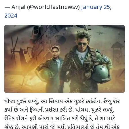
— Anjal (@worldfastnewsv)
January 25,
2024
ત્રીજા યુઝરે લખ્યું, આ સિવાય એક યુઝરે દર્શકોના રિવ્યુ શેર
કર્યા છે અને ફિલ્મની પ્રશંસા કરી છે. પાંચમા યુઝરે લખ્યું,
રિતિક રોશને ફરી એકવાર સાબિત કરી દીધું કે, તે શા માટે
શ્રેષ્ઠ છે. આપણી પાસે જે બધી પ્રતિભાઓ છે તેમાંથી એક