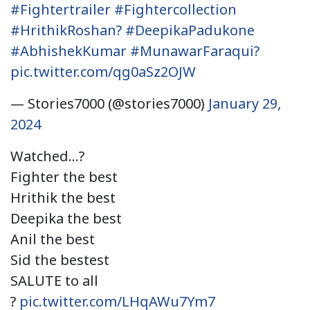
#Fightertrailer
#Fightercollection
#HrithikRoshan?
#DeepikaPadukone
#AbhishekKumar
#MunawarFaraqui?
pic.twitter.com/qg0aSz2OJW
— Stories7000 (@stories7000)
January 29,
2024
Watched…?
Fighter the best
Hrithik the best
Deepika the best
Anil the best
Sid the bestest
SALUTE to all
?
pic.twitter.com/LHqAWu7Ym7