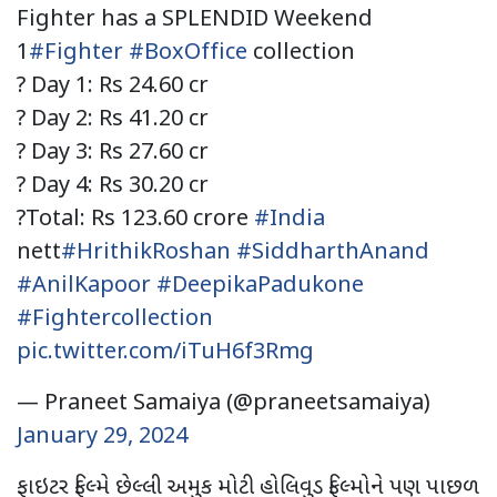
Fighter has a SPLENDID Weekend
1
#Fighter
#BoxOffice
collection
? Day 1: Rs 24.60 cr
? Day 2: Rs 41.20 cr
? Day 3: Rs 27.60 cr
? Day 4: Rs 30.20 cr
?Total: Rs 123.60 crore
#India
nett
#HrithikRoshan
#SiddharthAnand
#AnilKapoor
#DeepikaPadukone
#Fightercollection
pic.twitter.com/iTuH6f3Rmg
— Praneet Samaiya (@praneetsamaiya)
January 29, 2024
ફાઇટર ફિલ્મે છેલ્લી અમુક મોટી હોલિવુડ ફિલ્મોને પણ પાછળ