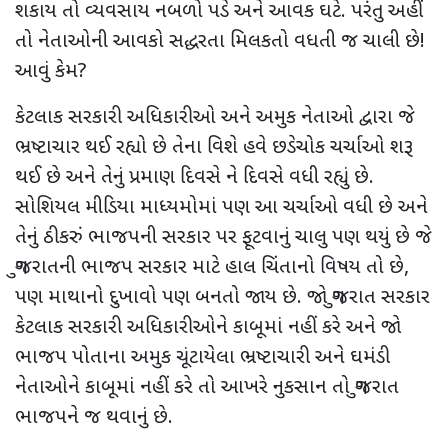
શકાય તો વ્યવસાય નબળો પડે અને આવક ઘટે. પરંતુ અહીં
તો નેતાઓની આવકો સદ્ધરતા મિલકતો વધતી જ ચાલી છે!
આવું કેમ?
કેટલાક સરકારી અધિકારીઓ અને અમુક નેતાઓ દ્વારા જે
ભ્રષ્ટાચાર થઈ રહ્યો છે તેના વિશે હવે છડેચોક ચર્ચાઓ શરૂ
થઈ છે અને તેનું પ્રમાણ દિવસે ને દિવસે વધી રહ્યું છે.
સોશિયલ મીડિયા માધ્યમોમાં પણ આ ચર્ચાઓ વધી છે અને
તેનું ઠીકરું ભાજપની સરકાર પર ફૂટવાનું ચાલુ પણ થયું છે જે
ગુજરાતની ભાજપ સરકાર માટે હાલ ચિંતાનો વિષય તો છે,
પણ માથાનો દુખાવો પણ બનતો જાય છે. જો ગુજરાત સરકાર
કેટલાક સરકારી અધિકારીઓને કાબૂમાં નહીં કરે અને જો
ભાજપ પોતાના અમુક ચૂંટાયેલા ભ્રષ્ટાચારી અને ઘમંડી
નેતાઓને કાબૂમાં નહીં કરે તો આખરે નુકસાન તો ગુજરાત
ભાજપને જ થવાનું છે.