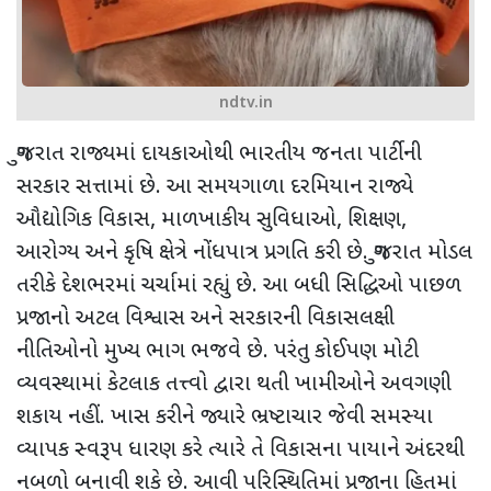
ndtv.in
ગુજરાત રાજ્યમાં દાયકાઓથી ભારતીય જનતા પાર્ટીની
સરકાર સત્તામાં છે. આ સમયગાળા દરમિયાન રાજ્યે
ઔદ્યોગિક વિકાસ, માળખાકીય સુવિધાઓ, શિક્ષણ,
આરોગ્ય અને કૃષિ ક્ષેત્રે નોંધપાત્ર પ્રગતિ કરી છે. ગુજરાત મોડલ
તરીકે દેશભરમાં ચર્ચામાં રહ્યું છે. આ બધી સિદ્ધિઓ પાછળ
પ્રજાનો અટલ વિશ્વાસ અને સરકારની વિકાસલક્ષી
નીતિઓનો મુખ્ય ભાગ ભજવે છે. પરંતુ કોઈપણ મોટી
વ્યવસ્થામાં કેટલાક તત્ત્વો દ્વારા થતી ખામીઓને અવગણી
શકાય નહીં. ખાસ કરીને જ્યારે ભ્રષ્ટાચાર જેવી સમસ્યા
વ્યાપક સ્વરૂપ ધારણ કરે ત્યારે તે વિકાસના પાયાને અંદરથી
નબળો બનાવી શકે છે. આવી પરિસ્થિતિમાં પ્રજાના હિતમાં