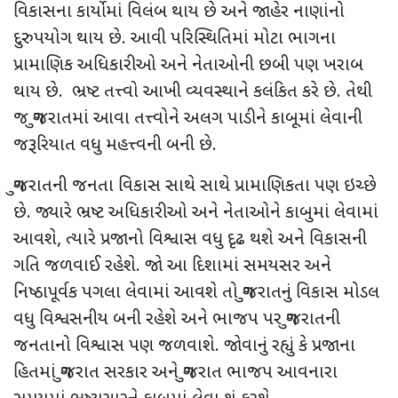
વિકાસના કાર્યોમાં વિલંબ થાય છે અને જાહેર નાણાંનો
દુરુપયોગ થાય છે. આવી પરિસ્થિતિમાં મોટા ભાગના
પ્રામાણિક અધિકારીઓ અને નેતાઓની છબી પણ ખરાબ
થાય છે. ભ્રષ્ટ તત્ત્વો આખી વ્યવસ્થાને કલંકિત કરે છે. તેથી
જ ગુજરાતમાં આવા તત્ત્વોને અલગ પાડીને કાબૂમાં લેવાની
જરૂરિયાત વધુ મહત્ત્વની બની છે.
ગુજરાતની જનતા વિકાસ સાથે સાથે પ્રામાણિકતા પણ ઇચ્છે
છે. જ્યારે ભ્રષ્ટ અધિકારીઓ અને નેતાઓને કાબુમાં લેવામાં
આવશે, ત્યારે પ્રજાનો વિશ્વાસ વધુ દૃઢ થશે અને વિકાસની
ગતિ જળવાઈ રહેશે. જો આ દિશામાં સમયસર અને
નિષ્ઠાપૂર્વક પગલા લેવામાં આવશે તો ગુજરાતનું વિકાસ મોડલ
વધુ વિશ્વસનીય બની રહેશે અને ભાજપ પર ગુજરાતની
જનતાનો વિશ્વાસ પણ જળવાશે. જોવાનું રહ્યું કે પ્રજાના
હિતમાં ગુજરાત સરકાર અને ગુજરાત ભાજપ આવનારા