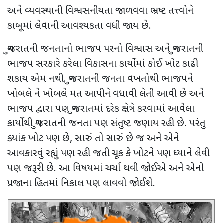
અને વ્યવસ્થાની વિશ્વસનીયતા જાળવવા ભ્રષ્ટ તત્ત્વોને
કાબૂમાં લેવાની આવશ્યકતા વધી જાય છે.
ગુજરાતની જનતાનો ભાજપ પરનો વિશ્વાસ અને ગુજરાતની
ભાજપ સરકારે કરેલા વિકાસના કાર્યોમાં કોઈ ખોટ કાઢી
શકાય એમ નથી. ગુજરાતની જનતા વખતોથી ભાજપને
ખોબલે ને ખોબલે મત આપીને વધાવી લેતી આવી છે અને
ભાજપ દ્વારા પણ ગુજરાતમાં દરેક ક્ષેત્રે કરવામાં આવેલા
કાર્યોથી ગુજરાતની જનતા પણ સંતુષ્ટ જણાય રહી છે. પરંતુ
ક્યાંક ખોટ પણ છે, સારું તો સારું છે જ અને એને
આવકારવું રહ્યું પણ રહી જતી ચૂક કે ખોટને પણ ધ્યાને લેવી
પણ જરૂરી છે. આ વિષયમાં ચર્ચા થવી જોઈએ અને એનો
પ્રજાના હિતમાં નિકાલ પણ લાવવો જોઈશે.