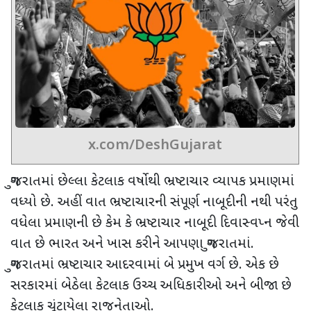
x.com/DeshGujarat
ગુજરાતમાં છેલ્લા કેટલાક વર્ષોથી ભ્રષ્ટાચાર વ્યાપક પ્રમાણમાં
વધ્યો છે. અહીં વાત ભ્રષ્ટાચારની સંપૂર્ણ નાબૂદીની નથી પરંતુ
વધેલા પ્રમાણની છે કેમ કે ભ્રષ્ટાચાર નાબૂદી દિવાસ્વપ્ન જેવી
વાત છે ભારત અને ખાસ કરીને આપણા ગુજરાતમાં.
ગુજરાતમાં ભ્રષ્ટાચાર આદરવામાં બે પ્રમુખ વર્ગ છે. એક છે
સરકારમાં બેઠેલા કેટલાક ઉચ્ચ અધિકારીઓ અને બીજા છે
કેટલાક ચૂંટાયેલા રાજનેતાઓ.