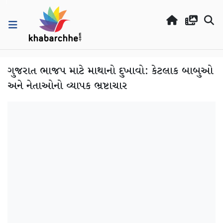
ગુજરાત ભાજપ માટે માથાનો દુખાવો: કેટલાક બાબુઓ
અને નેતાઓનો વ્યાપક ભ્રષ્ટાચાર