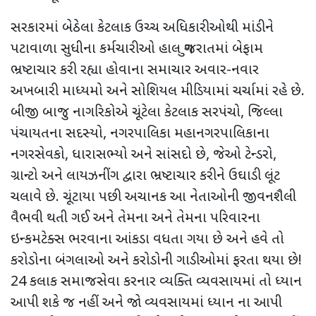
સરકારમાં બેઠેલા કેટલાક ઉચ્ચ અધિકારીઓથી માંડીને
પટાવાળા સુધીના કર્મચારીઓ હાલ ગુજરાતમાં બેફામ
ભ્રષ્ટાચાર કરી રહ્યા હોવાના સમાચાર અવાર-નવાર
અખબારી માધ્યમો અને સોશિયલ મીડિયામાં ચર્ચામાં રહે છે.
બીજી બાજુ નાગરિકોએ ચૂંટેલા કેટલાક સરપંચો, જિલ્લા
પંચાયતના સદસ્યો, નગરપાલિકા મહાનગરપાલિકાના
નગરસેવકો, ધારાસભ્યો અને સાંસદો છે, જેઓ ટેન્ડરો,
ગ્રાન્ટો અને લાયઝનીંગ દ્વારા ભ્રષ્ટાચાર કરીને ઉઘાડી લૂંટ
ચલાવે છે. ચૂંટાયા પછી અચાનક આ નેતાઓની જીવનશૈલી
વૈભવી થતી ગઈ અને તેમના અને તેમના પરિવારના
ઇન્કમટેક્સ ભરવાના આંકડા વધતા ગયા છે અને હવે તો
કરોડોના બંગલાઓ અને કરોડોની ગાડીઓમાં ફરતા થયા છે!
24 કલાક સમાજસેવા કરનાર વ્યક્તિ વ્યવસાયમાં તો ધ્યાન
આપી શકે જ નહીં અને જો વ્યવસાયમાં ધ્યાન ના આપી