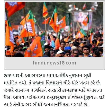
hindi.news18.com
ભ્રષ્ટાચારની આ સમસ્યા માત્ર આર્થિક નુકસાન સુધી
મર્યાદિત નથી. તે પ્રજાના વિશ્વાસને ધીરે-ધીરે ખતમ કરે છે.
જ્યારે સામાન્ય નાગરિકને સરકારી કામકાજ માટે વધારાના
પૈસા આપવા પડે અથવા ઇન્ફ્રાસ્ટ્રક્ટર પ્રોજેક્ટમાં ગુણવત્તા ઘટે
ત્યારે તેની અસર સીધી જનમાનસિકતા પર પડે છે.