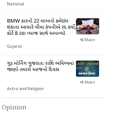
National
BMW કારનો 22 લાખનો ક્લેઇમ
શંકાના આધારે વીમા કંપનીએ રદ કર્યો,
કોર્ટે 8 ટકા વ્યાજ સાથે અપાવ્યો
Share
Gujarat
ગુડ મોર્નિંગ ગુજરાતઃ રાશિ ભવિષ્યમાં
જાણો તમારો આજનો દિવસ
Share
Astro and Religion
Opinion