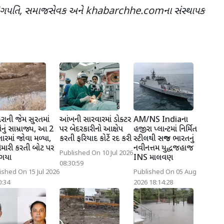
ઉદ્યોગપતિ, સમાજસેવક અને khabarchhe.comના સંસ્થાપક
રાની જેમ સુરતમાં
આંખની સારવારમાં ડોક્ટર
AM/NS Indiaના
નું સામ્રાજ્ય, આ 2
પર બેદરકારીનો આક્ષેપ
હજીરા પ્લાન્ટમાં નિર્મિત
તારમાં જોવા મળ્યા,
કરતી ફરિયાદ કોર્ટે રદ કરી
સ્ટીલથી સજ્જ ભારતનું
મારી કરતી બોટ પર
નવીનત્તમ યુદ્ધજહાજ
Published On 10 Jul 2026
 ગયા
INS માલવણ
08:30:59
ished On 15 Jul 2026
Published On 05 Aug
0:34
2026 18:14:28