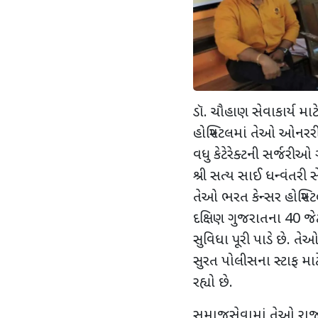
ડૉ. ચૌહાણ સેવાકાર્ય મ
હોસ્પિટલમાં તેઓ ઓનરરી 
વધુ કેટેરેક્ટની સર્જરીઓ
શ્રી સત્ય સાઈ ધન્વંતરી સ
તેઓ ભરત કેન્સર હોસ્પિટ
દક્ષિણ ગુજરાતના 40 જે
સુવિધા પૂરી પાડે છે. તે
સુરત પોલીસના સ્ટાફ માટે 
રહ્યો છે.
સમાજસેવામાં તેઓ રાજ