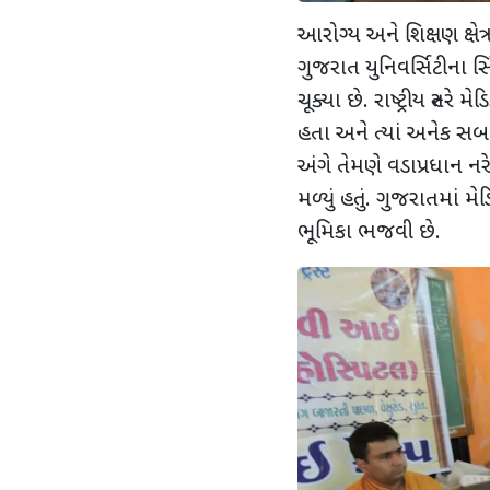
આરોગ્ય અને શિક્ષણ ક્ષેત્
ગુજરાત યુનિવર્સિટીના સિ
ચૂક્યા છે. રાષ્ટ્રીય સ્ત
હતા અને ત્યાં અનેક સબ
અંગે તેમણે વડાપ્રધાન ન
મળ્યું હતું. ગુજરાતમાં 
ભૂમિકા ભજવી છે.