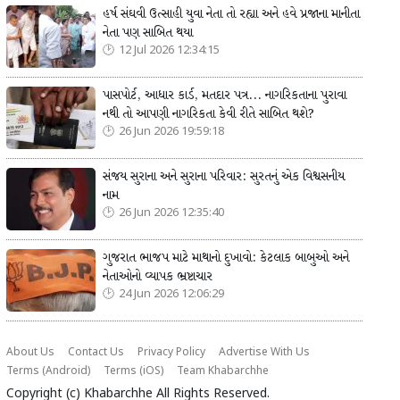
હર્ષ સંઘવી ઉત્સાહી યુવા નેતા તો રહ્યા અને હવે પ્રજાના માનીતા
નેતા પણ સાબિત થયા
12 Jul 2026 12:34:15
પાસપોર્ટ, આધાર કાર્ડ, મતદાર પત્ર... નાગરિકતાના પુરાવા
નથી તો આપણી નાગરિકતા કેવી રીતે સાબિત થશે?
26 Jun 2026 19:59:18
સંજય સુરાના અને સુરાના પરિવાર: સુરતનું એક વિશ્વસનીય
નામ
26 Jun 2026 12:35:40
ગુજરાત ભાજપ માટે માથાનો દુખાવો: કેટલાક બાબુઓ અને
નેતાઓનો વ્યાપક ભ્રષ્ટાચાર
24 Jun 2026 12:06:29
About Us
Contact Us
Privacy Policy
Advertise With Us
Terms (Android)
Terms (iOS)
Team Khabarchhe
Copyright (c)
Khabarchhe
All Rights Reserved.