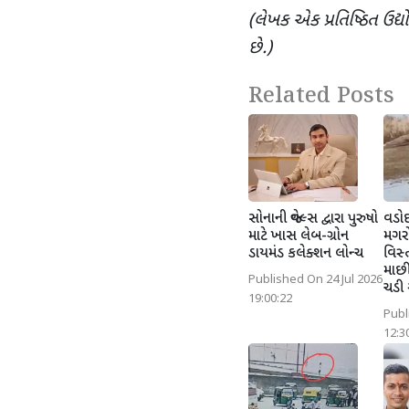
(લેખક એક પ્રતિષ્ઠિત 
છે.)
Related Posts
સોનાની જ્વેલ્સ દ્વારા પુરુષો
વડોદ
માટે ખાસ લેબ-ગ્રોન
મગરો
ડાયમંડ કલેક્શન લોન્ચ
વિસ્
માછી
Published On 24 Jul 2026
ચડી
19:00:22
Publ
12:3