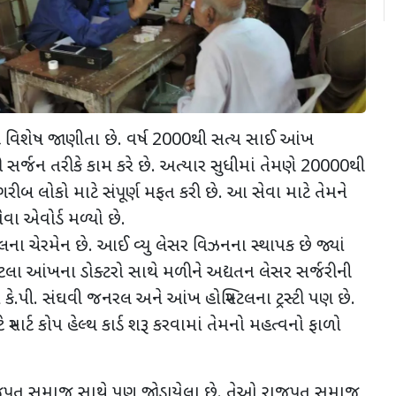
ાટે વિશેષ જાણીતા છે. વર્ષ 2000થી સત્ય સાઈ આંખ
સર્જન તરીકે કામ કરે છે. અત્યાર સુધીમાં તેમણે 20000થી
 ગરીબ લોકો માટે સંપૂર્ણ મફત કરી છે. આ સેવા માટે તેમને
ેવા એવોર્ડ મળ્યો છે.
લના ચેરમેન છે. આઈ વ્યુ લેસર વિઝનના સ્થાપક છે જ્યાં
ટલા આંખના ડોક્ટરો સાથે મળીને અદ્યતન લેસર સર્જરીની
ઓ કે.પી. સંઘવી જનરલ અને આંખ હોસ્પિટલના ટ્રસ્ટી પણ છે.
સ્માર્ટ કોપ હેલ્થ કાર્ડ શરૂ કરવામાં તેમનો મહત્વનો ફાળો
પૂત સમાજ સાથે પણ જોડાયેલા છે. તેઓ રાજપૂત સમાજ