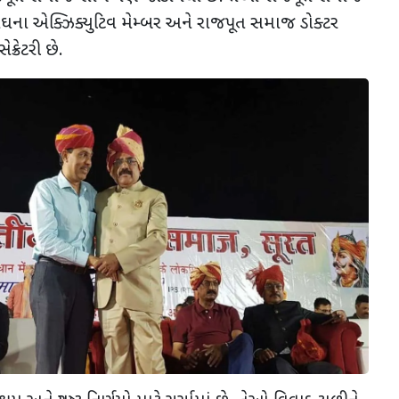
સંઘના એક્ઝિક્યુટિવ મેમ્બર અને રાજપૂત સમાજ ડોક્ટર
્રેટરી છે.