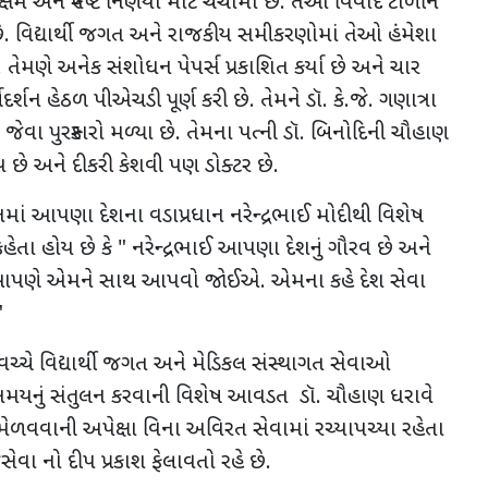
ર્યક્ષમ અને સ્પષ્ટ નિર્ણયો માટે ચર્ચામાં છે. તેઓ વિવાદ ટાળીને
ે છે. વિદ્યાર્થી જગત અને રાજકીય સમીકરણોમાં તેઓ હંમેશા
 તેમણે અનેક સંશોધન પેપર્સ પ્રકાશિત કર્યા છે અને ચાર
દર્શન હેઠળ પીએચડી પૂર્ણ કરી છે. તેમને ડૉ. કે.જે. ગણાત્રા
) જેવા પુરસ્કારો મળ્યા છે. તેમના પત્ની ડૉ. બિનોદિની ચૌહાણ
રિય છે અને દીકરી કેશવી પણ ડોક્ટર છે.
ં આપણા દેશના વડાપ્રધાન નરેન્દ્રભાઈ મોદીથી વિશેષ
કહેતા હોય છે કે " નરેન્દ્રભાઈ આપણા દેશનું ગૌરવ છે અને
ણે એમને સાથ આપવો જોઈએ. એમના કહે દેશ સેવા
"
તા વચ્ચે વિદ્યાર્થી જગત અને મેડિકલ સંસ્થાગત સેવાઓ
મયનું સંતુલન કરવાની વિશેષ આવડત ડૉ. ચૌહાણ ધરાવે
ળવવાની અપેક્ષા વિના અવિરત સેવામાં રચ્યાપચ્યા રહેતા
 નો દીપ પ્રકાશ ફેલાવતો રહે છે.