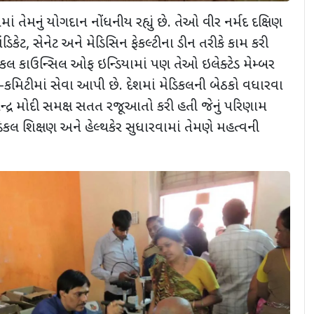
રમાં તેમનું યોગદાન નોંધનીય રહ્યું છે. તેઓ વીર નર્મદ દક્ષિણ
ંડિકેટ, સેનેટ અને મેડિસિન ફેકલ્ટીના ડીન તરીકે કામ કરી
રે મેડિકલ કાઉન્સિલ ઓફ ઇન્ડિયામાં પણ તેઓ ઇલેક્ટેડ મેમ્બર
-કમિટીમાં સેવા આપી છે. દેશમાં મેડિકલની બેઠકો વધારવા
રેન્દ્ર મોદી સમક્ષ સતત રજૂઆતો કરી હતી જેનું પરિણામ
મેડિકલ શિક્ષણ અને હેલ્થકેર સુધારવામાં તેમણે મહત્વની