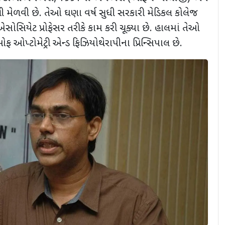
રી મેળવી છે. તેઓ ઘણા વર્ષ સુધી સરકારી મેડિકલ કોલેજ
એસોસિયેટ પ્રોફેસર તરીકે કામ કરી ચૂક્યા છે. હાલમાં તેઓ
ફ ઓપ્ટોમેટ્રી એન્ડ ફિઝિયોથેરાપીના પ્રિન્સિપાલ છે.