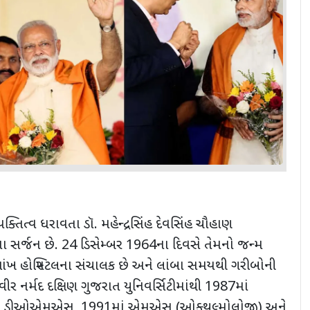
્યક્તિત્વ ધરાવતા ડૉ. મહેન્દ્રસિંહ દેવસિંહ ચૌહાણ
ના સર્જન છે. 24 ડિસેમ્બર 1964ના દિવસે તેમનો જન્મ
ંખ હોસ્પિટલના સંચાલક છે અને લાંબા સમયથી ગરીબોની
 વીર નર્મદ દક્ષિણ ગુજરાત યુનિવર્સિટીમાંથી 1987માં
 ડીઓએમએસ, 1991માં એમએસ (ઓફ્થલ્મોલોજી) અને