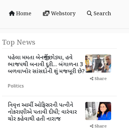
Home
Webstory
Search
Top News
પહેલા મમતા બેનર્જીને છોડ્યા, હવે
ભાજપથી બનાવી દૂરી... બંગાળના 3
બળવાખોર સાંસદોની શું મજબૂરી છે?
Share
Politics
નિવૃત્ત આર્મી ઓફિસરની પત્નીને
નોકરાણીએ પતાવી દીધી; વારંવાર
ચોર કહેવાથી હતી નારાજ
Share