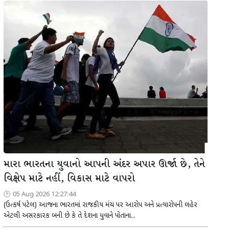
મારા ભારતના યુવાનો આપની અંદર અપાર ઊર્જા છે, તેને
વિક્ષેપ માટે નહીં, વિકાસ માટે વાપરો
05 Aug 2026 12:27:44
(ઉત્કર્ષ પટેલ) આજના ભારતમાં રાજકીય મંચ પર આરોપ અને પ્રત્યારોપની લહેર
એટલી અસરકારક બની છે કે તે દેશના યુવાને પોતાના...