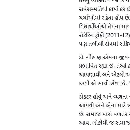
તેમનું વ્યક્તિત્વ નમ્ર, કા
સર્વસમ્મતિથી કાર્યો કર
ચર્ચાઓમાં રહેતા હોય છે.
વિદ્યાર્થીઓએ તેમના માર્ગ
રોટેટિંગ ટ્રોફી (2011-12
પણ તબીબી ક્ષેત્રમાં સક્
ડૉ. ચૌહાણ એમના જીવનમા
પ્રભાવિત રહ્યા છે. તેઓ 
આપણાથી બને એટલો આપ
કરવી એ સાચી સેવા છે. 
ડોક્ટર હોવું અને વ્યસ્ત
આપવી અને એના માટે સ
છે. સમાજ પાસે વળતર મે
આવા લોકોથી જ સમાજસેવા