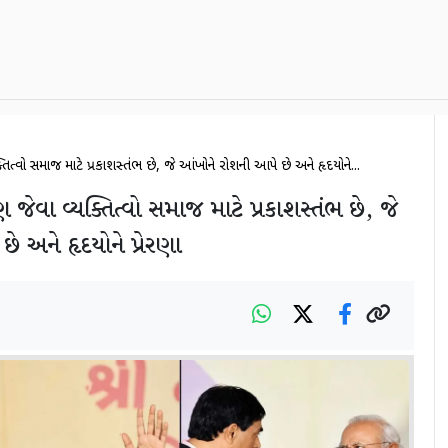
યક્તિત્વો સમાજ માટે પ્રકાશસ્તંભ છે, જે આંખોને રોશની આપે છે અને હૃદયોને...
ાણ જેવા વ્યક્તિત્વો સમાજ માટે પ્રકાશસ્તંભ છે, જે
 અને હૃદયોને પ્રેરણા