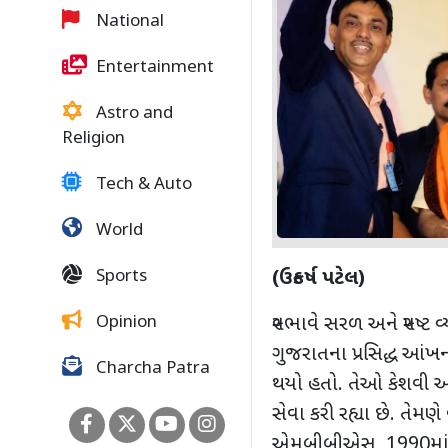
National
Entertainment
Astro and
Religion
Tech & Auto
World
Sports
(ઉત્કર્ષ પટેલ)
Opinion
સ્વભાવે સરળ અને સ્પષ્ટ વ
ગુજરાતના પ્રસિદ્ધ આંખ
Charcha Patra
થયો હતો. તેઓ કેશવી આ
સેવા કરી રહ્યા છે. તેમણે
એમબીબીએસ, 1990માં