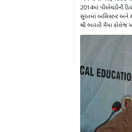
2014માં પીએચડીની ડિગ્
સુરતમાં અસિસ્ટન્ટ અને 
શ્રી ભારતી મૈયા કોલેજ ઓ