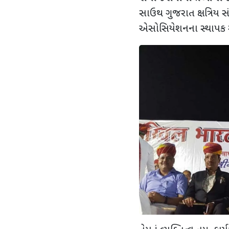
સાઉથ ગુજરાત ક્ષત્રિય 
એસોસિયેશનના સ્થાપક સેક