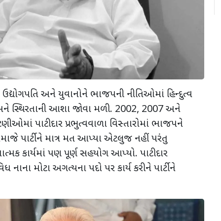
 ઉદ્યોગપતિ અને યુવાનોને ભાજપની નીતિઓમાં હિન્દુત્વ
કાસ અને સ્થિરતાની આશા જોવા મળી. 2002, 2007 અને
ીઓમાં પાટીદાર પ્રભુત્વવાળા વિસ્તારોમાં ભાજપને
માજે પાર્ટીને માત્ર મત આપ્યા એટલુજ નહીં પરંતુ
ત્મક કાર્યમાં પણ પૂર્ણ સહયોગ આપ્યો. પાટીદાર
ાના મોટા અગત્યના પદો પર કાર્ય કરીને પાર્ટીને