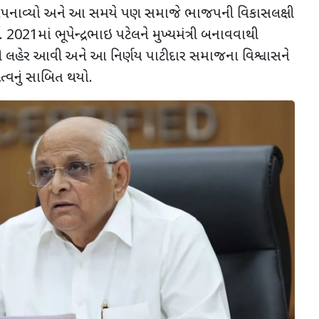
પનાવ્યો અને આ સમયે પણ સમાજે ભાજપની વિકાસલક્ષી
 2021માં ભૂપેન્દ્રભાઇ પટેલને મુખ્યમંત્રી બનાવવાથી
 લહેર આવી અને આ નિર્ણય પાટીદાર સમાજના વિશ્વાસને
્વનું સાબિત થયો.