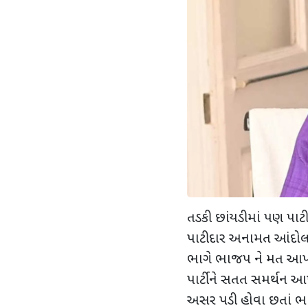
તડકી છાંયડીમાં પણ પાટ
પાટીદાર અનામત આંદોલ
ભાગે ભાજપ ને મત આપી વ
પાર્ટીને સતત સમર્થન આપ
અસર પડી હોવા છતાં ભાજ