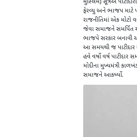
મુસ્લિમ) સૂત્રએ પાટીદાર
ફેરવ્યુ અને ભાજપ માટે
રાજનીતિમાં એક મોટો વ
જેવા સમાજને સમર્પિત અન
ભાજપે સરકાર બનાવી અન
આ સમયથી જ પાટીદાર 
હવે વર્ષો વર્ષ પાટીદાર
મોદીના મુખ્યમંત્રી કાળખ
સમાજને આકર્ષ્યો.