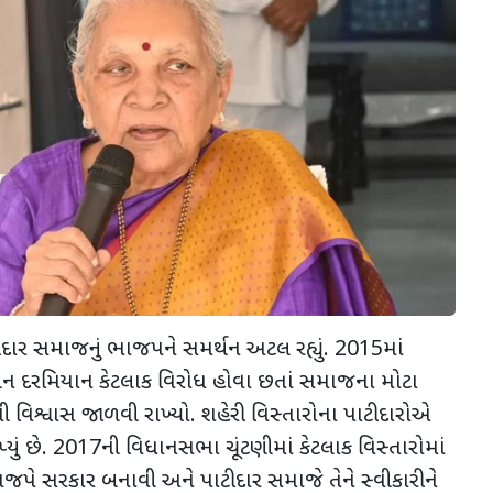
ીદાર સમાજનું ભાજપને સમર્થન અટલ રહ્યું. 2015માં
ન દરમિયાન કેટલાક વિરોધ હોવા છતાં સમાજના મોટા
િશ્વાસ જાળવી રાખ્યો. શહેરી વિસ્તારોના પાટીદારોએ
્યું છે. 2017ની વિધાનસભા ચૂંટણીમાં કેટલાક વિસ્તારોમાં
પે સરકાર બનાવી અને પાટીદાર સમાજે તેને સ્વીકારીને