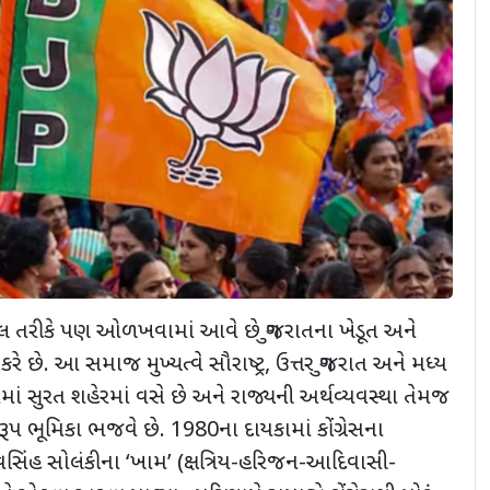
ેલ તરીકે પણ ઓળખવામાં આવે છે ગુજરાતના ખેડૂત અને
્વ કરે છે. આ સમાજ મુખ્યત્વે સૌરાષ્ટ્ર, ઉત્તર ગુજરાત અને મધ્ય
તમાં સુરત શહેરમાં વસે છે અને રાજ્યની અર્થવ્યવસ્થા તેમજ
પ ભૂમિકા ભજવે છે. 1980ના દાયકામાં કોંગ્રેસના
ાધવસિંહ સોલંકીના ‘ખામ’ (ક્ષત્રિય-હરિજન-આદિવાસી-