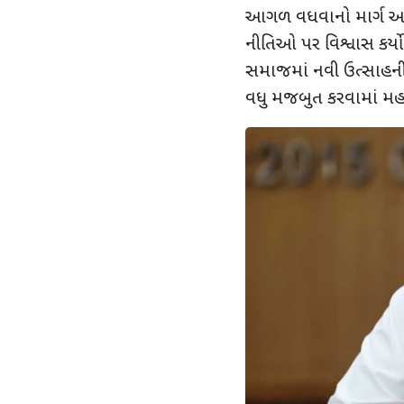
આગળ વધવાનો માર્ગ અ
નીતિઓ પર વિશ્વાસ કર્યો.
સમાજમાં નવી ઉત્સાહની
વધુ મજબુત કરવામાં મહત