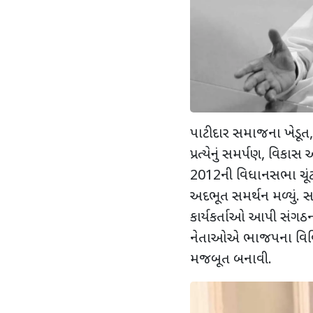
પાટીદાર સમાજના ખેડૂત,
પ્રત્યેનું સમર્પણ, વિ
2012ની વિધાનસભા ચૂંટણ
અદભૂત સમર્થન મળ્યું. સ
કાર્યકર્તાઓ આપી સંગઠના
નેતાઓએ ભાજપના વિવિધ ન
મજબૂત બનાવી.