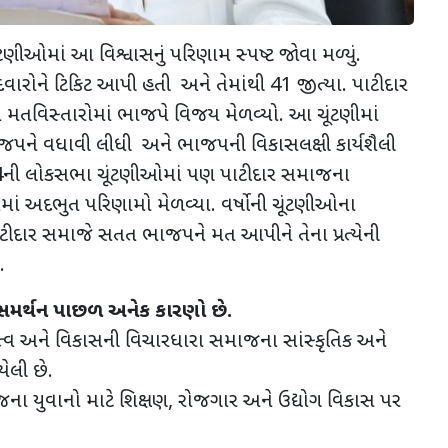
ીઓમાં આ વિશ્વાસનું પરિણામ સ્પષ્ટ જોવા મળ્યું.
વારોને ટિકિટ આપી હતી અને તેમાંથી 41 જીત્યા. પાટીદાર
ા મતવિસ્તારોમાં ભાજપે વિજય મેળવ્યો. આ ચૂંટણીમાં
પને વધાવી લીધી અને ભાજપની વિકાસલક્ષી કાર્યશૈલી
024ની લોકસભા ચૂંટણીઓમાં પણ પાટીદાર સમાજના
માં અદભુત પરિણામો મેળવ્યા. વર્ષોની ચૂંટણીઓના
પાટીદાર સમાજે સતત ભાજપને મત આપીને તેના પ્રત્યેની
.
મર્થન પાછળ અનેક કારણો છે.
દુત્વ અને વિકાસની વિચારધારા સમાજના સાંસ્કૃતિક અને
યેલી છે.
ાજના યુવાનો માટે શિક્ષણ, રોજગાર અને ઉદ્યોગ વિકાસ પર