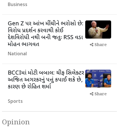
Business
Gen Z પર આંખ મીંચીને ભરોસો છે:
વિરોધ પ્રદર્શન કરવાથી કોઈ
દેશવિરોધી નથી બની જતુઃ RSS વડા
મોહન ભાગવત
Share
National
BCCIમાં મોટી બબાલ: ચીફ સિલેક્ટર
અજિત અગરકરનું પત્તું કપાઈ શકે છે,
કારણ છે રોહિત શર્મા
Share
Sports
Opinion