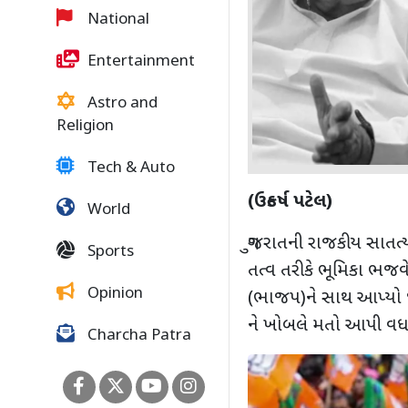
National
Entertainment
Astro and
Religion
Tech & Auto
(ઉત્કર્ષ પટેલ)
World
ગુજરાતની રાજકીય સાતત્
Sports
તત્વ તરીકે ભૂમિકા ભજવ
Opinion
(ભાજપ)ને સાથ આપ્યો 
ને ખોબલે મતો આપી વધાવ
Charcha Patra