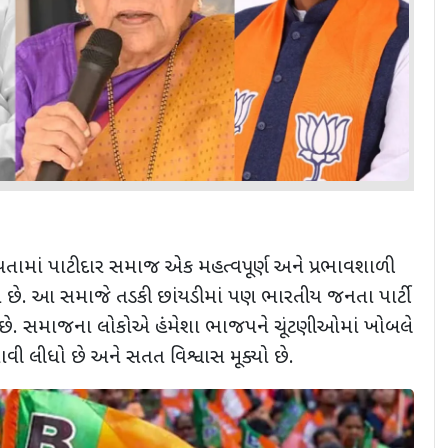
યતામાં પાટીદાર સમાજ એક મહત્વપૂર્ણ અને પ્રભાવશાળી
ે છે. આ સમાજે તડકી છાંયડીમાં પણ ભારતીય જનતા પાર્ટી
છે. સમાજના લોકોએ હંમેશા ભાજપને ચૂંટણીઓમાં ખોબલે
ી લીધો છે અને સતત વિશ્વાસ મૂક્યો છે.