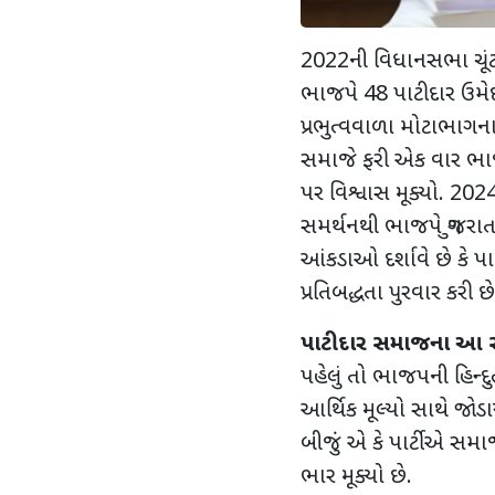
2022ની વિધાનસભા ચૂંટણ
ભાજપે 48 પાટીદાર ઉમેદ
પ્રભુત્વવાળા મોટાભાગન
સમાજે ફરી એક વાર ભાજ
પર વિશ્વાસ મૂક્યો. 2
સમર્થનથી ભાજપે ગુજરાત
આંકડાઓ દર્શાવે છે કે 
પ્રતિબદ્ધતા પુરવાર કરી છે
પાટીદાર સમાજના આ સ
પહેલું તો ભાજપની હિન્
આર્થિક મૂલ્યો સાથે જોડા
બીજું એ કે પાર્ટીએ સમ
ભાર મૂક્યો છે.