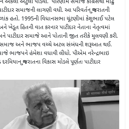
ોને એકલા અટુલા પાડ્યા. પરિણામે સમાજે કોંગ્રેસથી મોઢું
 પાટીદાર સમાજની લાગણી વધી. આ પરિવર્તન ગુજરાતની
ળાંક હતો. 1995ની વિધાનસભા ચૂંટણીમાં કેશુભાઈ પટેલ
ે ખેડૂત હિતની વાત કરનાર પાટીદાર નેતાના નેતૃત્વમાં
ે પાટીદાર સમાજે આને પોતાની જીત તરીકે મુલવણી કરી.
સમાજ અને ભાજપ વચ્ચે અટલ સંબંધની શરૂઆત થઈ.
 સમાજે ભાજપને હંમેશા વધાવી લીધો. પીએમ નરેન્દ્રભાઇ
ંડ દરમિયાન ગુજરાતના વિકાસ મોડલે પૂર્ણતઃ પાટીદાર