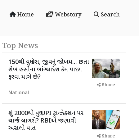
Home
Webstory
Search
Top News
150થી વધુ કેસ, જીવનું જોખમ... છતા
શેખ હસીના બાંગ્લાદેશ કેમ પાછા
ફરવા માંગે છે?
Share
National
શું 2000થી વધુ UPI ટ્રાન્ઝેક્શન પર
ચાર્જ લાગશે? RBIએ જણાવી
અસલી વાત
Share