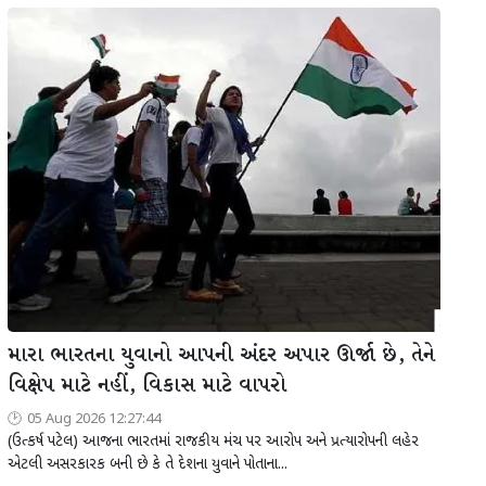
મારા ભારતના યુવાનો આપની અંદર અપાર ઊર્જા છે, તેને
વિક્ષેપ માટે નહીં, વિકાસ માટે વાપરો
05 Aug 2026 12:27:44
(ઉત્કર્ષ પટેલ) આજના ભારતમાં રાજકીય મંચ પર આરોપ અને પ્રત્યારોપની લહેર
એટલી અસરકારક બની છે કે તે દેશના યુવાને પોતાના...