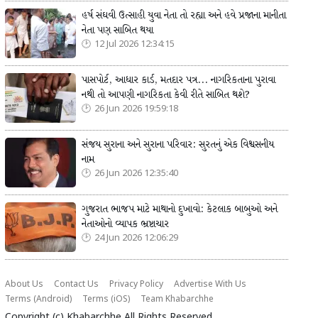
હર્ષ સંઘવી ઉત્સાહી યુવા નેતા તો રહ્યા અને હવે પ્રજાના માનીતા
નેતા પણ સાબિત થયા
12 Jul 2026 12:34:15
પાસપોર્ટ, આધાર કાર્ડ, મતદાર પત્ર... નાગરિકતાના પુરાવા
નથી તો આપણી નાગરિકતા કેવી રીતે સાબિત થશે?
26 Jun 2026 19:59:18
સંજય સુરાના અને સુરાના પરિવાર: સુરતનું એક વિશ્વસનીય
નામ
26 Jun 2026 12:35:40
ગુજરાત ભાજપ માટે માથાનો દુખાવો: કેટલાક બાબુઓ અને
નેતાઓનો વ્યાપક ભ્રષ્ટાચાર
24 Jun 2026 12:06:29
About Us
Contact Us
Privacy Policy
Advertise With Us
Terms (Android)
Terms (iOS)
Team Khabarchhe
Copyright (c)
Khabarchhe
All Rights Reserved.