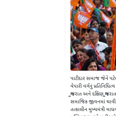
પાટીદાર સમાજ જેને પટ
વેપારી વર્ગનું પ્રતિનિધિત
ગુજરાત અને દક્ષિણ ગુજરા
સમાજિક જીવનમાં ચાવીરૂ
તત્કાલીન મુખ્યમંત્રી મ