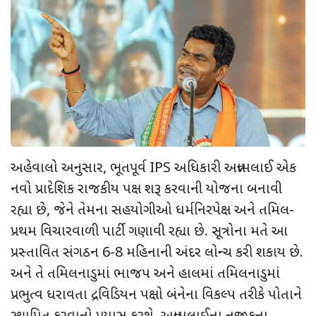
અહેવાલો અનુસાર
,
ભૂતપૂર્વ
IPS
અધિકારી અન્નામલાઈ એક
નવો પ્રાદેશિક રાજકીય પક્ષ શરૂ કરવાની યોજના બનાવી
રહ્યા છે, જેને તેમના સહયોગીઓ ધર્મનિરપેક્ષ અને તમિલ-
પ્રથમ વિચારવાળી પાર્ટી ગણાવી રહ્યા છે.
સૂત્રોના મતે આ
પ્રસ્તાવિત સંગઠન 6-8 મહિનાની અંદર લોન્ચ કરી શકાય છે.
અને તે તમિલનાડુમાં ભાજપ અને હાલમાં તમિલનાડુમાં
પ્રભુત્વ ધરાવતા દ્રવિડિયન પક્ષો બંનેના વિકલ્પ તરીકે પોતાને