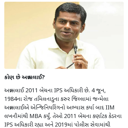
કોણ છે અન્નામલાઈ
?
અન્નામલાઈ
2011
બેચના
IPS
અધિકારી છે.
4
જૂન
,
1984
ના રોજ તમિલનાડુના કરુર જિલ્લામાં જન્મેલા
અન્નામલાઈએ એન્જિનિયરિંગનો અભ્યાસ કર્યા બાદ
IIM
લખનૌમાંથી
MBA
કર્યું. તેઓ 2011 બેચના કર્ણાટક કેડરના
IPS
અધિકારી રહ્યા અને
2019
માં પોલીસ સેવામાંથી