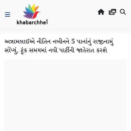
અન્નામલાઈએ નીતિન નબીનને 5 પાનાંનું રાજીનામું
સોંપ્યું, ટૂંક સમયમાં નવી પાર્ટીની જાહેરાત કરશે