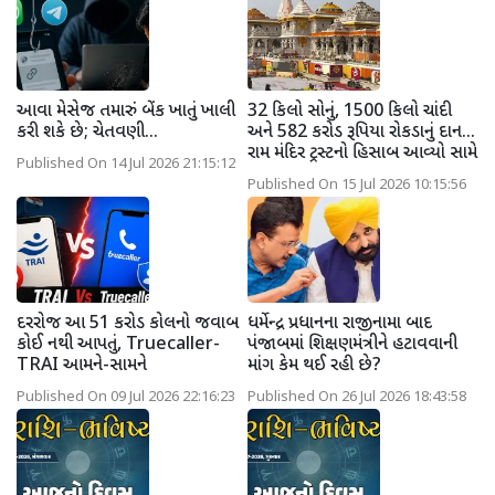
આવા મેસેજ તમારું બેંક ખાતું ખાલી
32 કિલો સોનું, 1500 કિલો ચાંદી
કરી શકે છે; ચેતવણી...
અને 582 કરોડ રૂપિયા રોકડાનું દાન...
રામ મંદિર ટ્રસ્ટનો હિસાબ આવ્યો સામે
Published On 14 Jul 2026 21:15:12
Published On 15 Jul 2026 10:15:56
દરરોજ આ 51 કરોડ કોલનો જવાબ
ધર્મેન્દ્ર પ્રધાનના રાજીનામા બાદ
કોઈ નથી આપતું, Truecaller-
પંજાબમાં શિક્ષણમંત્રીને હટાવવાની
TRAI આમને-સામને
માંગ કેમ થઈ રહી છે?
Published On 09 Jul 2026 22:16:23
Published On 26 Jul 2026 18:43:58