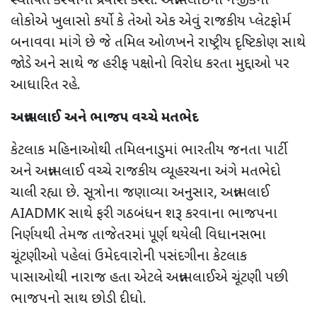
સ્થાપિત કરવાનો પ્રયાસ કરશે.
અન્નામલાઈના નજીકના
લોકોએ ખુલાસો કર્યો કે તેઓ એક એવું રાજકીય પ્લેટફોર્મ
બનાવવા માંગે છે જે તમિલ ઓળખને રાષ્ટ્રીય દૃષ્ટિકોણ સાથે
જોડે અને સાથે જ
હરીફ પક્ષોનો વિરોધ કરતા મુદ્દાઓ પર
આધારિત રહે.
અન્નામલાઈ અને ભાજપ વચ્ચે મતભેદ
કેટલાક મહિનાઓથી
તમિલનાડુમાં ભારતીય જનતા પાર્ટી
અને અન્નામલાઈ વચ્ચે રાજકીય વ્યૂહરચના અંગે મતભેદો
ચાલી રહ્યા છે. સૂત્રોના જણાવ્યા અનુસાર
,
અન્નામલાઈ
AIADMK
સાથે ફરી ગઠબંધન શરૂ કરવાના ભાજપના
નિર્ણયથી તેમજ તાજેતરમાં પૂર્ણ થયેલી વિધાનસભા
ચૂંટણીઓ પહેલાં ઉમેદવારોની પસંદગીના કેટલાક
પાસાઓથી નારાજ હતા એટલે
અન્નામલાઈએ ચૂંટણી પછી
ભાજપનો સાથ છોડી દીધો.