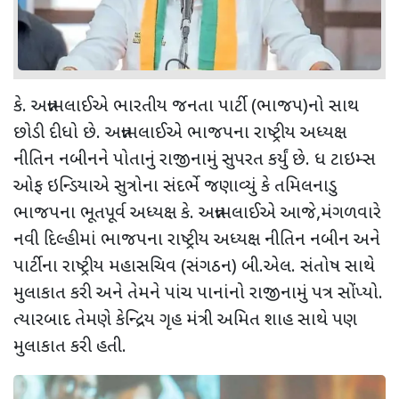
કે. અન્નામલાઈએ ભારતીય જનતા પાર્ટી (ભાજપ)નો સાથ
છોડી દીધો છે. અન્નામલાઈએ ભાજપના રાષ્ટ્રીય અધ્યક્ષ
નીતિન નબીનને પોતાનું રાજીનામું સુપરત કર્યું છે. ધ ટાઇમ્સ
ઓફ ઇન્ડિયાએ સુત્રોના સંદર્ભે જણાવ્યું કે તમિલનાડુ
ભાજપના ભૂતપૂર્વ અધ્યક્ષ કે. અન્નામલાઈએ આજે
,
મંગળવારે
નવી દિલ્હીમાં ભાજપના રાષ્ટ્રીય અધ્યક્ષ નીતિન નબીન અને
પાર્ટીના રાષ્ટ્રીય મહાસચિવ (સંગઠન) બી.એલ. સંતોષ સાથે
મુલાકાત કરી અને તેમને પાંચ પાનાંનો રાજીનામું પત્ર સોંપ્યો.
ત્યારબાદ તેમણે કેન્દ્રિય ગૃહ મંત્રી અમિત શાહ સાથે પણ
મુલાકાત કરી હતી.