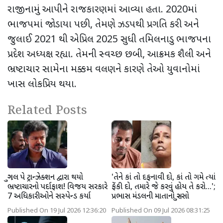
રાજીનામું આપીને રાજકારણમાં આવ્યા હતા.
2020
માં
ભાજપમાં જોડાયા પછી
,
તેમણે ઝડપથી પ્રગતિ કરી અને
જુલાઈ
2021
થી એપ્રિલ
2025
સુધી તમિલનાડુ ભાજપના
પ્રદેશ અધ્યક્ષ રહ્યા. તેમની સ્વચ્છ છબી
,
આક્રમક શૈલી અને
ભ્રષ્ટાચાર સામેના મક્કમ વલણને કારણે
તેઓ યુવાનોમાં
ખાસ લોકપ્રિય થયા.
Related Posts
ગુગલ પે ટ્રાન્ઝેક્શન દ્વારા થયો
'તેને કાં તો દફનાવી દો, કાં તો ગમે ત્યાં
ભ્રષ્ટાચારનો પર્દાફાશ! વિજય સરકારે
ફેંકી દો, તમારે જે કરવું હોય તે કરો...';
7 અધિકારીઓને સસ્પેન્ડ કર્યા
પ્રભાસ મંડલની માતાનો ગુસ્સો
Published On 19 Jul 2026 12:36:20
Published On 09 Jul 2026 08:31:25