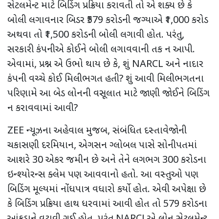
સેટલમેન્ટ માટે બિડિંગ પ્રક્રિયા કરાવતી તો એ શક્ય છે કે
બોલી લગાવનાર બિડર
₹579
કરોડની જગ્યાએ
₹1,000
કરોડ
અથવા તો
₹1,500
કરોડની બોલી લગાવી હોત. પરંતુ
,
સરકારી કંપનીએ કોઈને બોલી લગાવવાની તક ન આપી.
એવામાં
,
પ્રશ્ન એ ઉભો થાય છે કે, શું
NARCL
અને નાદાર
કંપની વચ્ચે કોઈ મિલીભગત હતી
?
શું આવી મિલીભગતના
પરિણામે આ બેડ લોનની વસૂલાત માટે જાણી જોઈને બિડિંગ
ન કરાવવામાં આવી
?
ZEE
ન્યૂઝના અહેવાલ મુજબ, સંબંધિત દસ્તાવેજોની
ચકાસણી દરમિયાન
,
એગસન ગ્લોબલ પાસે સોનીપતમાં
આશરે 30 એકર જમીન છે અને તેને લગભગ
300 કરોડના
ઇન્શ્યોરન્સ ક્લેમ પણ આવવાનો હતો. આ વસ્તુઓ પણ
બિડિંગ મૂલ્યમાં નોંધપાત્ર વધારો કર્યો હોત. એવી અપેક્ષા છે
કે બિડિંગ પ્રક્રિયા હાથ ધરવામાં આવી હોત
તો 579 કરોડના
આંકડાને વટાવી ગઈ હોત. પરંતુ
NARCL
એ
લોન સેટલમેન્ટ