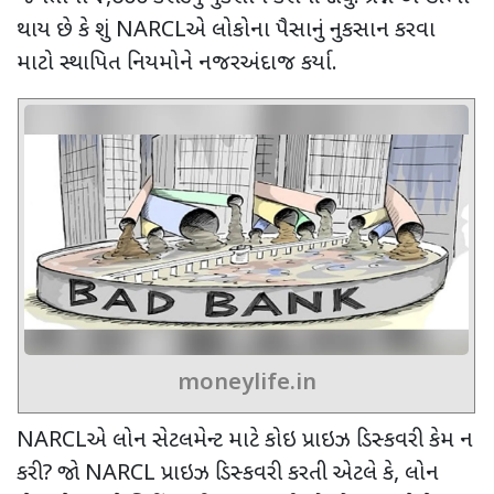
થાય છે કે શું
NARCL
એ લોકોના પૈસાનું નુકસાન કરવા
માટો સ્થાપિત નિયમોને નજરઅંદાજ કર્યા.
moneylife.in
NARCL
એ
લોન સેટલમેન્ટ માટે કોઇ પ્રાઇઝ ડિસ્કવરી કેમ ન
કરી
?
જો
NARCL
પ્રાઇઝ ડિસ્કવરી કરતી એટલે કે
,
લોન