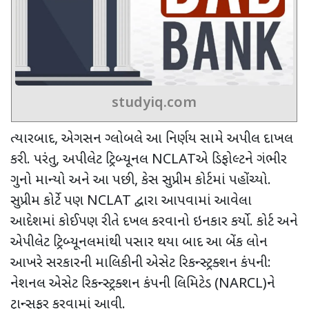
studyiq.com
ત્યારબાદ
,
એગસન ગ્લોબલે આ નિર્ણય સામે અપીલ દાખલ
કરી. પરંતુ
,
અપીલેટ ટ્રિબ્યૂનલ
NCLAT
એ ડિફોલ્ટને ગંભીર
ગુનો માન્યો અને આ પછી
,
કેસ સુપ્રીમ કોર્ટમાં પહોંચ્યો.
સુપ્રીમ કોર્ટે પણ
NCLAT
દ્વારા આપવામાં આવેલા
આદેશમાં કોઈપણ રીતે દખલ કરવાનો ઇનકાર કર્યો. કોર્ટ અને
એપીલેટ ટ્રિબ્યૂનલમાંથી પસાર થયા બાદ
આ બેંક લોન
આખરે સરકારની માલિકીની એસેટ રિકન્સ્ટ્રક્શન કંપની:
નેશનલ એસેટ રિકન્સ્ટ્રક્શન કંપની લિમિટેડ (
NARCL)
ને
ટ્રાન્સફર કરવામાં આવી.