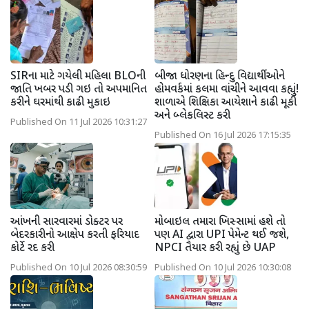
SIRના માટે ગયેલી મહિલા BLOની
બીજા ધોરણના હિન્દુ વિદ્યાર્થીઓને
જાતિ ખબર પડી ગઇ તો અપમાનિત
હોમવર્કમાં કલમા વાંચીને આવવા કહ્યું!
કરીને ઘરમાંથી કાઢી મુકાઇ
શાળાએ શિક્ષિકા આયેશાને કાઢી મૂકી
અને બ્લેકલિસ્ટ કરી
Published On 11 Jul 2026 10:31:27
Published On 16 Jul 2026 17:15:35
આંખની સારવારમાં ડોક્ટર પર
મોબાઇલ તમારા ખિસ્સામાં હશે તો
બેદરકારીનો આક્ષેપ કરતી ફરિયાદ
પણ AI દ્વારા UPI પેમેન્ટ થઈ જશે,
કોર્ટે રદ કરી
NPCI તૈયાર કરી રહ્યું છે UAP
Published On 10 Jul 2026 08:30:59
Published On 10 Jul 2026 10:30:08