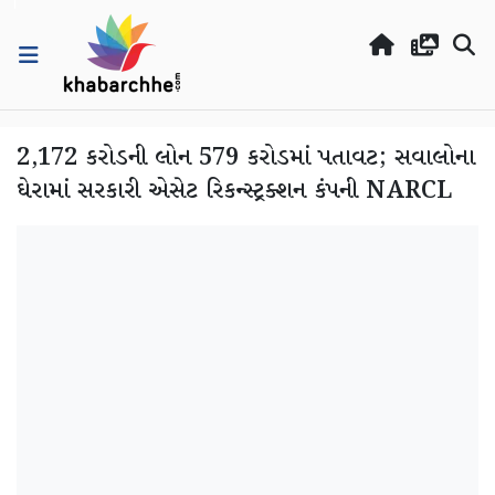
2,172 કરોડની લોન 579 કરોડમાં પતાવટ; સવાલોના
ઘેરામાં સરકારી એસેટ રિકન્સ્ટ્રક્શન કંપની NARCL