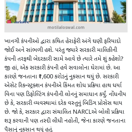
motilaloswal.com
ખાનગી કંપનીઓ દ્વારા કથિત હેરાફેરી અંગે ઘણી ફરિયાદો
જોઈ અને સાંભળી હશે. પરંતુ જ્યારે સરકારી માલિકીની
કંપની તરફથી બેદરકારી સામે આવે છે ત્યારે તમે શું કહેશો
?
જી હાં
,
એક સરકારી કંપની હવે સવાલોના ઘેરામાં છે. આ
કારણે જનતાના
₹1,600
કરોડનું નુકસાન થયું છે. સરકારી
એસેટ રિકન્સ્ટ્રક્શન કંપનીએ કિંમત શોધ પ્રક્રિયા હાથ ધર્યા
વિના પણ ડિફોલ્ટિંગ કંપનીની લોનનું સમાધાન કર્યું. નોંધનીય
છે કે
,
સરકારી વ્યવસ્થામાં
દરેક વસ્તુનું બિડિંગ પ્રોસેસ થાય
છે. જો કે
,
સરકાર દ્વારા સંચાલિત
NARCL
એ બોલી પ્રક્રિયા
શરૂ કરવાની પણ તસ્દી લીધી નહોતી
,
જેના કારણે જનતાના
પૈસાનું નુકસાન થયું હતું.