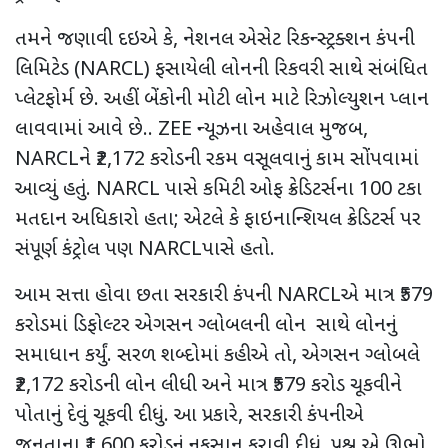
તમને જણાવી દઇએ કે, નેશનલ એસેટ રિકન્સ્ટ્રક્શન કંપની
લિમિટેડ (
NARCL)
ફસાયેલી લોનની રિકવરી સાથે સંબંધિત
પ્લેટફોર્મ છે. અહીં બેંકોની
મોટી લોન માટે રિઝોલ્યુશન પ્લાન
લાવવામાં આવે છે..
ZEE
ન્યૂઝના અહેવાલ મુજબ,
NARCL
ને
₹2,172
કરોડની રકમ વસૂલવાનું કામ સોંપવામાં
આવ્યું હતું.
NARCL
પાસે કમિટી ઓફ ક્રેડિટર્સના
100
ટકા
મતદાન અધિકારો હતા
;
એટલે કે ફાઇનાન્શિયલ ક્રેડિટર્સ પર
સંપૂર્ણ કંટ્રોલ પણ
NARCL
પાસે હતો.
આમ સત્તા હોવા છતા
સરકારી કંપની
NARCL
એ માત્ર
₹579
કરોડમાં ડિફોલ્ટર એગસન ગ્લોબલની લોન સાથે લોનનું
સમાધાન કર્યું. સરળ શબ્દોમાં કહીએ તો
,
એગસન ગ્લોબલે
₹2,172
કરોડની લોન લીધી અને માત્ર
₹579
કરોડ ચૂકવીને
પોતાનું દેવું ચૂકવી દીધું. આ પ્રકારે
,
સરકારી કંપનીએ
જનતાના
₹1,600
કરોડનું નુકસાન કરાવી દીધું. પ્રશ્ન એ ઊભો