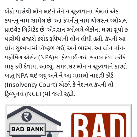
બેંકો પાસેથી લોન લઇને તેને ન ચૂકવવાના ખેલમાં એક
કંપનનું નામ સામેલ છે. આ કંપનીનું નામ એગસન ગ્લોબલ
પ્રાઇવેટ લિમિટેડ છે. એગસન ગ્લોબલે બેંકોના ઘણા ગ્રુપો ક
પાસેથી હજારો કરોડ રૂપિયાની લોન લીધી હતી. કંપની આ
લોન ચૂકવવામાં નિષ્ફળ ગઈ
,
અને બાદમાં આ લોન નોન-
પર્ફોર્મિંગ એસેટ (
NPA)
માં ફેરવાઈ ગઇ. ખરાબ દેવા તરીકે
માફ કરી દેવામાં આવ્યું. સમયસર લોન ન ચૂકવવાને કારણે
ખાતું
NPA
થઇ ગયું અને
ને આ મામલો નાદારી કોર્ટ
(
Insolvency Court)
એટલે કે નેશનલ કંપની લો
ટ્રિબ્યૂનલ (
NCLT)
માં
જતો રહ્યો.