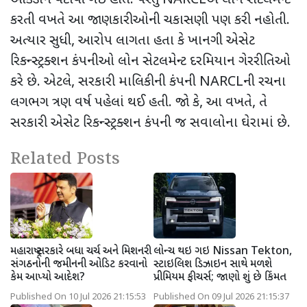
કરતી વખતે આ જાણકારીઓની
ચકાસણી પણ કરી નહોતી.
અત્યાર સુધી
,
આરોપ લાગતા હતા કે
ખાનગી એસેટ
રિકન્સ્ટ્રક્શન કંપનીઓ લોન સેટલમેન્ટ દરમિયાન ગેરરીતિઓ
કરે છે. એટલે
,
સરકારી માલિકીની કંપની
NARCL
ની રચના
લગભગ ત્રણ વર્ષ પહેલાં થઈ હતી. જો કે
,
આ વખતે
,
તે
સરકારી એસેટ રિકન્સ્ટ્રક્શન કંપની જ સવાલોના ઘેરામાં છે.
Related Posts
મહારાષ્ટ્ર સરકારે બધા ચર્ચ અને મિશનરી
લોન્ચ થઇ ગઇ Nissan Tekton,
સંગઠનોની જમીનની ઓડિટ કરવાનો
સ્ટાઇલિશ ડિઝાઇન સાથે મળશે
કેમ આપ્યો આદેશ?
પ્રીમિયમ ફીચર્સ; જાણો શું છે કિંમત
Published On 10 Jul 2026 21:15:53
Published On 09 Jul 2026 21:15:37