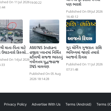
લાગે તો ફોજદારી પગલા
ished On 11 Jul 2026
19:00:22
પણ ભરાશે
1:44
Published On 09 Jul 2026
16:43:12
થી માતા-પિતા માટે
AM/NS Indiaના
ગુડ મોર્નિંગ ગુજરાતઃ રાશિ
ઉઘાડનારો કિસ્સો...
હજીરા પ્લાન્ટમાં નિર્મિત
ભવિષ્યમાં જાણો તમારો
સ્ટીલથી સજ્જ ભારતનું
આજનો દિવસ
ished On 14 Jul 2026
નવીનત્તમ યુદ્ધજહાજ
Published On 11 Jul 2026
5:33
INS માલવણ
07:31:48
Published On 05 Aug
2026 18:14:28
Privacy Policy
Advertise With Us
Terms (Android)
Terms (i