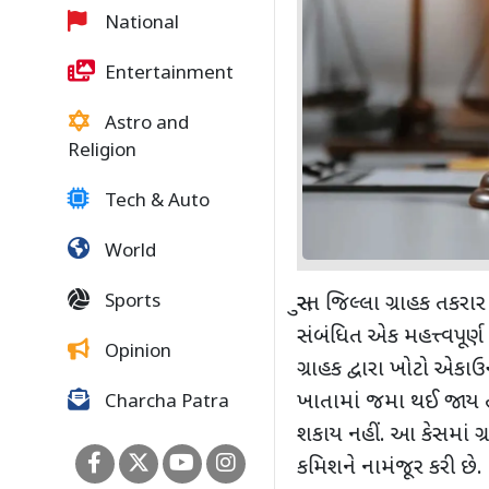
National
Entertainment
Astro and
Religion
Tech & Auto
World
Sports
સુરત જિલ્લા ગ્રાહક તક
સંબંધિત એક મહત્ત્વપૂર્ણ ચુ
Opinion
ગ્રાહક દ્વારા ખોટો એક
ખાતામાં જમા થઈ જાય તો
Charcha Patra
શકાય નહીં. આ કેસમાં ગ્ર
કમિશને નામંજૂર કરી છે.