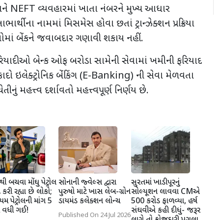
 અને NEFT વ્યવહારમાં ખાતા નંબરને મુખ્ય આધાર
ાર્થીના નામમાં મિસમેસ હોવા છતાં ટ્રાન્ઝેક્શન પ્રક્રિયા
માં બેંકને જવાબદાર ગણાવી શકાય નહીં.
ફરિયાદીઓ બેન્ક ઓફ બરોડા સામેની સેવામાં ખમીની ફરિયાદ
ાદો ઇલેક્ટ્રોનિક બેંકિંગ (E-Banking) ની સેવા મેળવતા
ીનું મહત્ત્વ દર્શાવતો મહત્ત્વપૂર્ણ નિર્ણય છે.
ી બચવા મોંઘુ પેટ્રોલ
સોનાની જ્વેલ્સ દ્વારા
સુરતમાં ખાડીપૂરનું
 કરી રહ્યા છે લોકો;
પુરુષો માટે ખાસ લેબ-ગ્રોન
સોલ્યૂશન લાવવા CMએ
િયમ પેટ્રોલની માંગ 5
ડાયમંડ કલેક્શન લોન્ચ
500 કરોડ ફાળવ્યા, હર્ષ
 વધી ગઈ!
સંઘવીએ કહી દીધું- જરૂર
Published On 24 Jul 2026