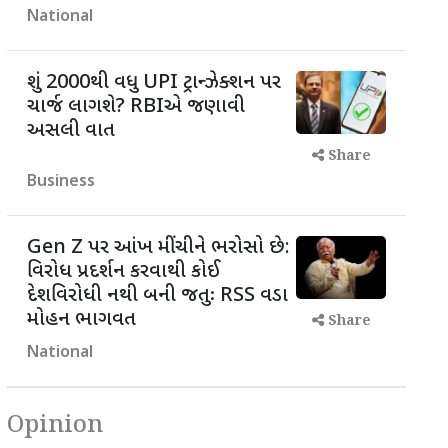
National
શું 2000થી વધુ UPI ટ્રાન્ઝેક્શન પર
ચાર્જ લાગશે? RBIએ જણાવી
અસલી વાત
Share
Business
Gen Z પર આંખ મીંચીને ભરોસો છે:
વિરોધ પ્રદર્શન કરવાથી કોઈ
દેશવિરોધી નથી બની જતુઃ RSS વડા
મોહન ભાગવત
Share
National
Opinion