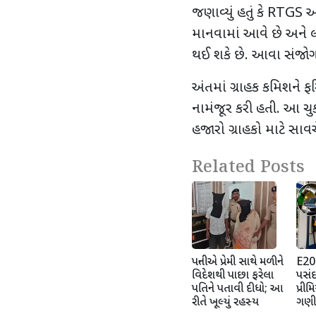
જણાવ્યું હતું કે RTGS
માનવામાં આવે છે અને લાભ
થઈ શકે છે. આવા સંજોગો
અંતમાં ગ્રાહક કમિશને 
નામંજૂર કરી હતી. આ ચુક
હજારો ગ્રાહકો માટે સાવચેત
Related Posts
પત્નીએ પ્રેમી સાથે મળીને
E20થ
વિદેશથી પાછા ફરેલા
પસંદ
પતિને પતાવી દીધો; આ
પ્રીમ
રીતે ખૂલ્યું રહસ્ય
ગણી