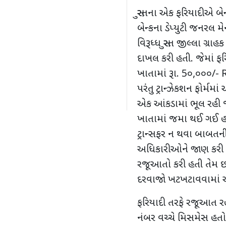
સુરતના એક ફરિયાદીએ બેન
બેન્કના ડેપ્યુટી જનરલ મે
વિરૂધ્ધ સુરત જીલ્લા ગ્
દાખલ કરી હતી. જેમાં ફરિ
ખાતામાં રૂા. 5૦,૦૦૦/- R
પરંતુ ટ્રાન્ઝેકશન ફોર્
એક આંકડામાં ભૂલ રહી જ
ખાતામાં જમા થઈ ગઈ હત
ટ્રાન્સફર ન થવા બાબતન
અધિકારીઓને જાણ કરી ખ
રજૂઆતો કરી હતી તેમ છત
દરવાજો ખટખટાવવામાં 
ફરિયાદી તરફે રજૂઆત રહી 
નંબર વચ્ચે મિસમેસ હતો, છત