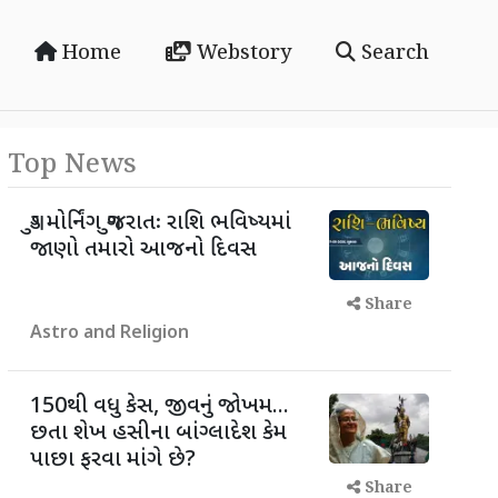
Home
Webstory
Search
Top News
ગુડ મોર્નિંગ ગુજરાતઃ રાશિ ભવિષ્યમાં
જાણો તમારો આજનો દિવસ
Share
Astro and Religion
150થી વધુ કેસ, જીવનું જોખમ...
છતા શેખ હસીના બાંગ્લાદેશ કેમ
પાછા ફરવા માંગે છે?
Share