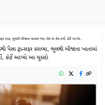
ફર કરાવ્યા, ભૂલથી બીજાના ખાતામાં ગયા, બેંક પર કેસ કર્યો, કોર્ટે આપ્યો...
 પૈસા ટ્રાન્સફર કરાવ્યા, ભૂલથી બીજાના ખાતામાં
યો, કોર્ટે આપ્યો આ ચુકાદો