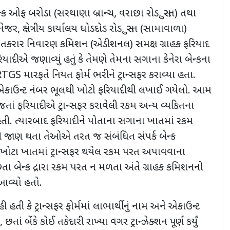
્ક ઓફ બરોડા (સરથાણા બ્રાન્ચ, વરાછા રોડ, સુરત) તથા
નેજર, ક્ષેત્રીય કાર્યાલય ઘોડદોડ રોડ, સુરત (સામાવાળા)
રાહક તકરાર નિવારણ કમિશન (એડીશનલ) સમક્ષ ગ્રાહક ફરિયાદ
યાદીએ જણાવ્યું હતું કે તેમણે તેમના સગાના કેનેરા બેન્કના
TGS મારફતે નિયત ફોર્મ ભરીને ટ્રાન્સફર કરાવ્યા હતા.
મમાં એકાઉન્ટ નંબર ભૂલથી ખોટો ફરિયાદીથી લખાઈ ગયેલો. આમ
તાં ફરિયાદીએ ટ્રાન્સફર કરાવેલી રકમ અન્ય વ્યકિતના
ી. ત્યારબાદ ફરિયાદીને પોતાના સગાના ખાતમાં રકમ
ી જાણ થતા તેઓએ તરત જ સંબંધિત સંપર્ક બેન્ક
ોટા ખાતમાં ટ્રાન્સફર થયેલ રકમ પરત અપાવવાના
ા બેન્ક દ્રારા રકમ પરત ન મળતા અંતે ગ્રાહક કમિશનનો
આવ્યો હતો.
હતી કે ટ્રાન્સફર ફોર્મમાં લાભાર્થીનું નામ અને એકાઉન્ટ
ાં બેંકે કોઈ તકેદારી રાખ્યા વગર ટ્રાન્ઝેક્શન પૂર્ણ કર્યું