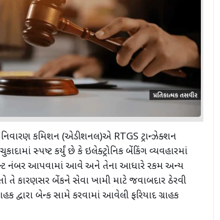
રાર નિવારણ કમિશન (એડીશનલ)એ RTGS ટ્રાન્ઝેક્શન
કાદામાં સ્પષ્ટ કર્યું છે કે ઇલેક્ટ્રોનિક બેંકિંગ વ્યવહારમાં
ાઉન્ટ નંબર આપવામાં આવે અને તેના આધારે રકમ અન્ય
 તે કારણસર બેંકને સેવા ખામી માટે જવાબદાર ઠેરવી
ાહક દ્વારા બેન્ક સામે કરવામાં આવેલી ફરિયાદ ગ્રાહક