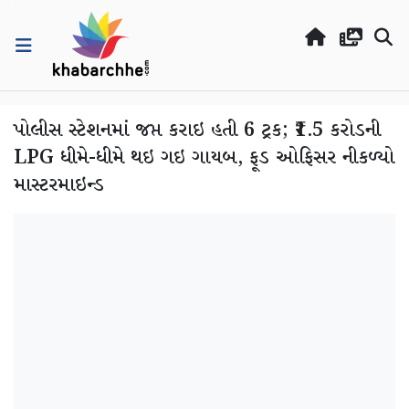
પોલીસ સ્ટેશનમાં જપ્ત કરાઇ હતી 6 ટ્રક; ₹1.5 કરોડની
LPG ધીમે-ધીમે થઇ ગઇ ગાયબ, ફૂડ ઓફિસર નીકળ્યો
માસ્ટરમાઇન્ડ