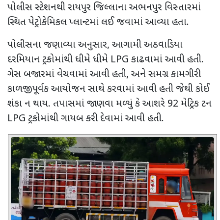
પોલીસ સ્ટેશનથી રાયપુર જિલ્લાના અભનપુર વિસ્તારમાં
સ્થિત પેટ્રોકેમિકલ પ્લાન્ટમાં લઈ જવામાં આવ્યા હતા.
પોલીસના જણાવ્યા અનુસાર
,
આગામી અઠવાડિયા
દરમિયાન ટ્રકોમાંથી ધીમે ધીમે
LPG
કાઢવામાં આવી હતી.
ગેસ બજારમાં વેચવામાં આવી હતી
,
અને સમગ્ર કામગીરી
કાળજીપૂર્વક આયોજન સાથે કરવામાં આવી હતી જેથી કોઈ
શંકા ન થાય. તપાસમાં જાણવા મળ્યું કે આશરે 92 મેટ્રિક ટન
LPG
ટ્રકોમાંથી ગાયબ કરી દેવામાં આવી હતી.