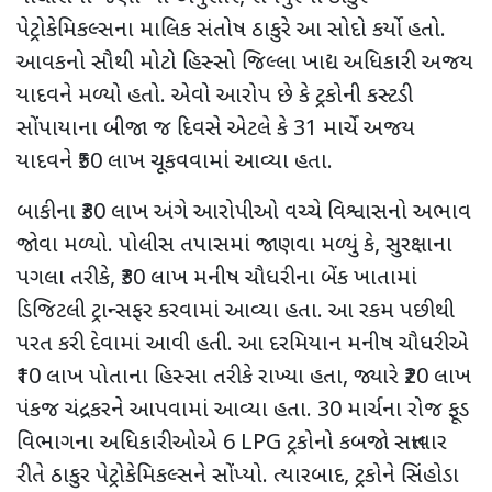
પેટ્રોકેમિકલ્સના માલિક સંતોષ ઠાકુરે આ સોદો કર્યો હતો.
આવકનો સૌથી મોટો હિસ્સો જિલ્લા ખાદ્ય અધિકારી અજય
યાદવને મળ્યો હતો. એવો આરોપ છે કે ટ્રકોની કસ્ટડી
સોંપાયાના બીજા જ દિવસે એટલે કે
31
માર્ચે અજય
યાદવને
₹50
લાખ ચૂકવવામાં આવ્યા હતા.
બાકીના
₹30
લાખ અંગે આરોપીઓ વચ્ચે વિશ્વાસનો અભાવ
જોવા મળ્યો. પોલીસ તપાસમાં જાણવા મળ્યું કે
,
સુરક્ષાના
પગલા તરીકે
, ₹30
લાખ મનીષ ચૌધરીના બેંક ખાતામાં
ડિજિટલી ટ્રાન્સફર કરવામાં આવ્યા હતા. આ રકમ પછીથી
પરત કરી દેવામાં આવી હતી. આ દરમિયાન
મનીષ ચૌધરીએ
₹10
લાખ પોતાના હિસ્સા તરીકે રાખ્યા હતા
,
જ્યારે
₹20
લાખ
પંકજ ચંદ્રકરને આપવામાં આવ્યા હતા. 30 માર્ચના રોજ
ફૂડ
વિભાગના અધિકારીઓએ 6
LPG
ટ્રકોનો કબજો સત્તાવાર
રીતે ઠાકુર પેટ્રોકેમિકલ્સને સોંપ્યો. ત્યારબાદ
,
ટ્રકોને સિંહોડા