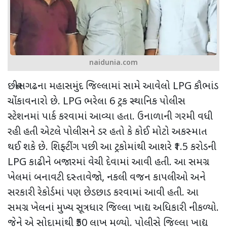
naidunia.com
છત્તીસગઢના મહાસમુંદ જિલ્લામાં સામે આવેલો
LPG
કૌભાંડ
ચોંકાવનારો છે.
LPG
ભરેલા 6 ટ્રક સ્થાનિક પોલીસ
સ્ટેશનમાં પાર્ક કરવામાં આવ્યા હતા. ઉનાળાની ગરમી વધી
રહી હતી એટલે
પોલીસને ડર હતો કે કોઈ મોટો અકસ્માત
થઈ શકે છે. શિફ્ટીંગ પછી
આ ટ્રકોમાંથી આશરે
₹1.5
કરોડની
LPG
કાઢીને બજારમાં વેચી દેવામાં આવી હતી. આ સમગ્ર
ખેલમાં બનાવટી દસ્તાવેજો
,
નકલી વજન કાપલીઓ અને
સરકારી રેકોર્ડમાં પણ છેડછાડ કરવામાં આવી હતી. આ
સમગ્ર ખેલનાં મુખ્ય સૂત્રધાર જિલ્લા ખાદ્ય અધિકારી નીકળ્યો.
જેને એ સોદામાંથી
₹50
લાખ મળ્યો. પોલીસે જિલ્લા ખાદ્ય