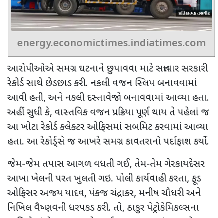
energy.economictimes.indiatimes.com
આરોપીઓએ સમગ્ર ઘટનાને છુપાવવા માટે સત્તાવાર સરકારી
રેકોર્ડ સાથે છેડછાડ કરી. નકલી વજન સ્લિપ બનાવવામાં
આવી હતી
,
અને નકલી દસ્તાવેજો બનાવવામાં આવ્યા હતા.
અહીં સુધી કે
,
વાસ્તવિક વજન પ્રક્રિયા પૂર્ણ થાય તે પહેલાં જ
આ ખોટા રેકોર્ડ કલેક્ટર ઓફિસમાં સબમિટ કરવામાં આવ્યા
હતા. આ રેકોર્ડ્સે જ આખરે સમગ્ર કાવતરાનો પર્દાફાશ કર્યો.
જેમ-જેમ તપાસ આગળ વધતી ગઈ
,
તેમ-તેમ ગેરકાયદેસર
આખા ખેલની પરત ખુલતી ગઇ. પોલી કાર્યવાહી કરતા
,
ફૂડ
ઓફિસર અજય યાદવ
,
પંકજ ચંદ્રાકર
,
મનીષ ચૌધરી અને
નિખિલ વૈષ્ણવની ધરપકડ કરી. તો
,
ઠાકુર પેટ્રોકેમિકલ્સના