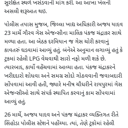
સુરક્ષિત સ્થળે ખસેડવાની માંગ કરી. આ આખા ખેલની
અસલી શરૂઆત થઇ.
પોલીસ તપાસ મુજબ
,
જિલ્લા ખાદ્ય અધિકારી અજય યાદવ
23
માર્ચે ગૌરવ ગેસ એજન્સીના માલિક પંકજ ચંદ્રાકર સાથે
મળ્યા હતા. આ બેઠક દરમિયાન જ ગેસ ચોરી કરવાનું
કાવતરું ઘડવામાં આવ્યું હતું. બંનેએ અનુમાન લગાવ્યું હતું કે
ટ્રકમાં રહેલી
LPG
વેચવાથી સારો નફો મળી શકે છે.
ત્યારબાદ
,
કાર્યો વહેંચવામાં આવ્યા હતા. પંકજ ચંદ્રાકરને
ખરીદદારો શોધવા અને સમગ્ર સોદો ગોઠવવાની જવાબદારી
સોંપવામાં આવી હતી
,
જ્યારે મનીષ ચૌધરીને રાયપુરમાં ગેસ
એજન્સીઓ સાથે સંપર્ક સ્થાપિત કરવાનું કામ સોંપવામાં
આવ્યું હતું.
26
માર્ચે
,
અજય યાદવ અને પંકજ ચંદ્રાકર વ્યક્તિગત રીતે
સિંહોડા પોલીસ સ્ટેશને પહોંચ્યા. ત્યાં
,
તેણે ટ્રકોમાં રહેલી