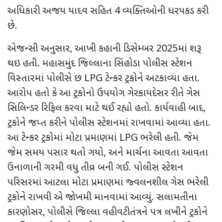
અધિકારી અજય યાદવ સહિત 4 વ્યક્તિઓની ધરપકડ કરી
છે.
એજન્સી અનુસાર
,
આખી કહાની ડિસેમ્બર
2025
માં શરૂ
થઇ હતી. મહાસમુંદ જિલ્લાના સિંહોડા પોલીસ સ્ટેશન
વિસ્તારમાં પોલીસે છ
LPG
ટેન્કર ટ્રકોને અટકાવ્યા હતા.
આરોપ હતો કે આ ટ્રકોનો ઉપયોગ ગેરકાયદેસર રીતે ગેસ
સિલિન્ડર રિફિલ કરવા માટે થઈ રહ્યો હતો. કાર્યવાહી બાદ
,
ટ્રકોને જપ્ત કરીને પોલીસ સ્ટેશનમાં રાખવામાં આવ્યા હતા.
આ ટેન્કર ટ્રકોમાં મોટા પ્રમાણમાં
LPG
ભરેલી હતી. જેમ
જેમ સમય પસાર થતો ગયો
,
અને માર્ચના આવતા આવતા
ઉનાળાની ગરમી વધુ તીવ્ર બની ગઈ. પોલીસ સ્ટેશન
પરિસરમાં આટલા મોટા પ્રમાણમાં જ્વલનશીલ ગેસ ભરેલી
ટ્રકોને રાખવી એ જોખમી માનવામાં આવ્યું. સલામતીના
કારણોસર
,
પોલીસે જિલ્લા વહીવટીતંત્રને પત્ર લખીને ટ્રકોને