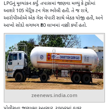
LPG
નું મૂલ્યાંકન કર્યું. તપાસમાં જાણવા મળ્યું કે ટ્રકોમાં
આશરે
105
મેટ્રિક ટન ગેસ ભરેલી હતી. તે જ રાત્રે
,
આરોપીઓએ એક ગેસ વેપારી સાથે બેઠક યોજી હતી
,
અને
આખો સોદો લગભગ
₹80
લાખમાં નક્કી કર્યો હતો.
zeenews.india.com
પોલીસના જણાવ્યા અનુસાર
,
રાયપુરમાં ઠાકુર