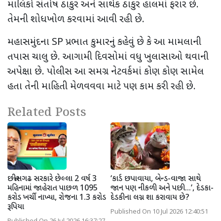
માલિકો સંતોષ ઠાકુર અને સાર્થક ઠાકુર હાલમાં ફરાર છે.
તેમની શોધખોળ કરવામાં આવી રહી છે.
મહાસમુંદના
SP
પ્રભાત કુમારનું કહેવું છે કે આ મામલાની
તપાસ ચાલુ છે. આગામી દિવસોમાં વધુ ખુલાસાઓ થવાની
અપેક્ષા છે. પોલીસ આ સમગ્ર નેટવર્કમાં કોણ કોણ સામેલ
હતા તેની માહિતી મેળવવવા માટે પણ કામ કરી રહી છે.
Related Posts
છત્તીસગઢ સરકારે છેલ્લા 2 વર્ષ 3
‘કાર્ડ છપાવાયા, બેન્ડ-વાજા સાથે
મહિનામાં જાહેરાત પાછળ 1095
જાન પણ નીકળી અને પછી...’, દેડકા-
કરોડ ખર્ચી નાખ્યા, રોજના 1.3 કરોડ
દેડકીના લગ્ન શા કરાવાય છે?
રૂપિયા
Published On 10 Jul 2026 12:40:51