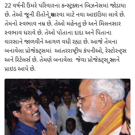
22 વર્ષની ઉંમરે પરિવારના કન્સ્ટ્રક્શન બિઝનેસમાં જોડાયા
છે. તેઓ જૂની રીતોને સુધારવા માટે નવા આઇડિયા લાવે છે.
તેમનો સ્વભાવ નમ્ર છે. તેઓ મહેનતુ છે અને મિલનસાર
સ્વભાવ ધરાવે છે. તેઓ પોતાના દાદા અને પિતાના
વારસાને જાળવીને આગળ વધી રહ્યા છે. આજે તેમના
બનાવેલા પ્રોજેક્ટ્સમાં આંતરરાષ્ટ્રીય કંપનીઓ, રેસ્ટોરન્ટ્સ
અને રિટેલર્સ છે. તેમણે બનાવેલા જેવા પ્રોજેક્ટ્સ સુરતને
પ્રાઇડ આપે છે.