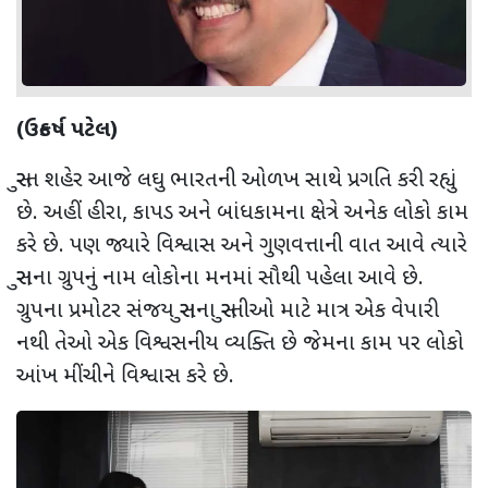
(ઉત્કર્ષ પટેલ)
સુરત શહેર આજે લઘુ ભારતની ઓળખ સાથે પ્રગતિ કરી રહ્યું
છે. અહીં હીરા, કાપડ અને બાંધકામના ક્ષેત્રે અનેક લોકો કામ
કરે છે. પણ જ્યારે વિશ્વાસ અને ગુણવત્તાની વાત આવે ત્યારે
સુરાના ગ્રુપનું નામ લોકોના મનમાં સૌથી પહેલા આવે છે.
ગ્રુપના પ્રમોટર સંજય સુરાના સુરતીઓ માટે માત્ર એક વેપારી
નથી તેઓ એક વિશ્વસનીય વ્યક્તિ છે જેમના કામ પર લોકો
આંખ મીંચીને વિશ્વાસ કરે છે.