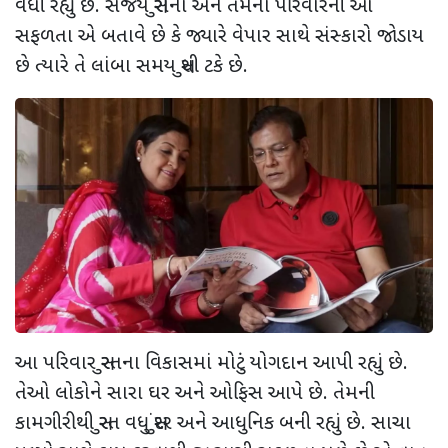
વધી રહ્યું છે. સંજય સુરાના અને તેમના પરિવારની આ
સફળતા એ બતાવે છે કે જ્યારે વેપાર સાથે સંસ્કારો જોડાય
છે ત્યારે તે લાંબા સમય સુધી ટકે છે.
આ પરિવાર સુરતના વિકાસમાં મોટું યોગદાન આપી રહ્યું છે.
તેઓ લોકોને સારા ઘર અને ઓફિસ આપે છે. તેમની
કામગીરીથી સુરત વધુ સુંદર અને આધુનિક બની રહ્યું છે. સાચા