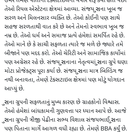
ઉંમરે તેમણે પોતાનો ટેક્સટાઇલનો વેપાર શરૂ કર્યો હતો પછી
તેઓ રિયલ એસ્ટેટના ક્ષેત્રમાં આવ્યા. સંજય સુરાના ખૂબ જ
સરળ અને મિલનસાર વ્યક્તિ છે. તેઓ કોઈની પણ સાથે
સહજ સરળતાથી વાત કરે છે અને તેમનો સ્વભાવ ખૂબ જ
નમ્ર છે. તેઓ ધર્મ અને સમાજ પ્રત્યે હંમેશાં સમર્પિત રહે છે.
તેઓ માને છે કે સાચી સફળતા ત્યારે જ મળે છે જ્યારે તમે
બીજાને પણ મદદ કરો. તેઓ ચેરિટી અને સામાજિક કાર્યોમાં
પણ અગ્રેસર રહે છે. સંજય સુરાનાના નેતૃત્વમાં સુરાના ગ્રુપે ઘણા
મોટા પ્રોજેક્ટ્સ પૂરા કર્યા છે. સંજય સુરાના માત્ર બિલ્ડિંગ જ
નથી બનાવતા, તેમણે ટેક્સટાઇલ ક્ષેત્રમાં પણ મોટું યોગદાન
આપ્યું છે.
સુરાના ગ્રુપની સફળતાનું મુખ્ય કારણ છે ગ્રાહકોનો વિશ્વાસ.
તેઓ હંમેશાં બાંધકામની ગુણવત્તા પર ધ્યાન આપે છે. આજે
સુરાના ગ્રુપની ત્રીજી પેઢીના સભ્ય વિશાલ સંજયભાઈ સુરાના
પણ પિતાના માર્ગે આગળ વધી રહ્યા છે. તેમણે BBA કર્યું છે.