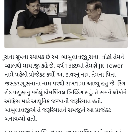
સુરાના ગ્રુપના સ્થાપક છે સ્વ. બાબુલાલજી સુરાના. લોકો તેમને
વ્હાલથી મામાજી કહે છે. વર્ષ 1989માં તેમણે JK Tower
નામે પહેલો પ્રોજેક્ટ કર્યો. આ ટાવરનું નામ તેમના પિતા
જસકરણ સુરાનાના નામ પરથી રાખવામાં આવ્યું હતું જે રિંગ
રોડ પર સુરતનું પહેલું કોમર્શિયલ બિલ્ડિંગ હતું. તે સમયે લોકોને
ઓફિસ માટે આધુનિક જગ્યાની જરૂરિયાત હતી.
બાબુલાલજીએ તે જરૂરિયાતને સમજીને આ પ્રોજેક્ટ
બનાવવ્યો હતો.