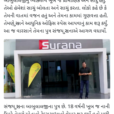
બાબુલાલજીનું વ્યક્તિત્વ ખૂબ જ પ્રામાણિક અને સાદું હતું.
તેઓ હંમેશાં સાચું બોલતા અને સાચું કરતા. લોકો કહે છે કે
તેમની વાતમાં વજન હતું અને તેમના કામમાં ગુણવત્તા હતી.
તેમણે સુરતને આધુનિક ઓફિસ સ્પેસ આપવાનું કામ શરૂ કર્યું.
આ જ વારસાને તેમના પુત્ર સંજય સુરાનાએ આગળ વધાર્યો.
સંજય સુરાના બાબુલાલજીના પુત્ર છે. 18 વર્ષની ખૂબ જ નાની