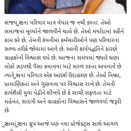
સંજય સુરાના પરિવાર માત્ર વેપાર જ નથી કરતા. તેઓ
સમાજના મૂલ્યોને જાળવીને ચાલે છે. તેઓ મર્યાદામાં રહીને
કામ કરે છે. તેમની કંપનીમાં કર્મચારીઓને પણ પરિવારના
સભ્ય તરીકે જોવામાં આવે છે. આવી કાર્યપદ્ધતિને કારણે
ગ્રાહકોનો વિશ્વાસ વધે છે. આજના સમયમાં જ્યારે ઘણા
લોકો ઝડપથી પૈસા કમાવવા માટે સરળ રસ્તા અપનાવે છે
ત્યારે સુરાના પરિવાર એક આદર્શ ઉદાહરણ છે. તેઓ નિષ્ઠા,
પ્રામાણિકતા અને ગુણવત્તા પર વિશ્વાસ રાખે છે. તેમની
કાર્યશૈલી યુવા પેઢીને શીખવે છે કે સાચી સફળતા માટે
મહેનત, સાદગી અને ગ્રાહકોના વિશ્વાસને જાળવવો જરૂરી
છે.
સુરતમાં સુરાના ગ્રુપ આજે પણ નવા પ્રોજેક્ટ્સ સાથે આગળ