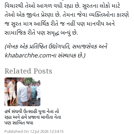
વિચારથી તેઓ આગળ વધી રહ્યા છે. સુરતના લોકો માટે
તેઓ એક જીવંત પ્રેરણા છે. તેમના જેવા વ્યક્તિઓના કારણે
જ સુરત માત્ર આર્થિક રીતે જ નહીં પણ માનવીય અને
સામાજિક રીતે પણ સમૃદ્ધ બન્યું છે.
(લેખક એક પ્રતિષ્ઠિત ઉદ્યોગપતિ, સમાજસેવક અને
khabarchhe.comના સંસ્થાપક છે.)
Related Posts
હર્ષ સંઘવી ઉત્સાહી યુવા નેતા તો
રહ્યા અને હવે પ્રજાના માનીતા નેતા
પણ સાબિત થયા
Published On 12 Jul 2026 12:34:15