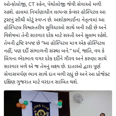
ઓન્કોલોજી
, CT
સ્કેન
,
પેથોલોજી જેવી સેવાઓ મળી
રહશે. હાલમાં નિર્માણાધીન લાયન્સ કેન્સર હોસ્પિટલ આ
ટ્રસ્ટનું સૌથી મોટું સ્વપ્ન છે. અશોકભાઈના નેતૃત્વમાં આ
હોસ્પિટલ વિશ્વસ્તરીય સુવિધાઓ સાથે બની રહી છે અને
વિશેષમાં તેની સારવાર દરેક માટે સસ્તી અને સુલભ રહેશે.
તેમની દ્રષ્ટિ સ્પષ્ટ છે “આ હોસ્પિટલ માત્ર એક હોસ્પિટલ
નહીં
,
પણ દર્દી સંભાળની સંસ્થા બને.” ધર્મ
,
જાતિ
,
વય કે
લિંગના ભેદભાવ વગર દરેક દર્દીને ગૌરવ અને કરુણા સાથે
સારવાર મળે એ જ તેમનું લક્ષ્ય છે. દાતાઓ દ્વારા પૂર્ણ
સેવાસમર્પણ ભાવ સાથે દાન મળી રહ્યું છે અને આ પ્રોજેક્ટ
દક્ષિણ ગુજરાત માટે વરદાન સાબિત થશે.