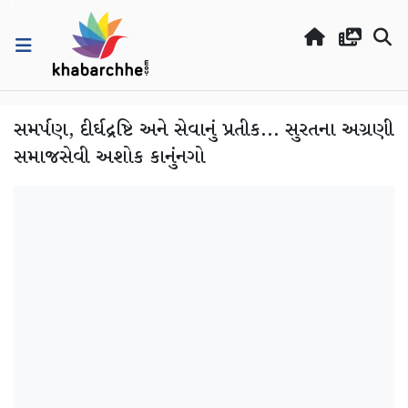
સમર્પણ, દીર્ઘદ્રષ્ટિ અને સેવાનું પ્રતીક… સુરતના અગ્રણી
સમાજસેવી અશોક કાનુંનગો