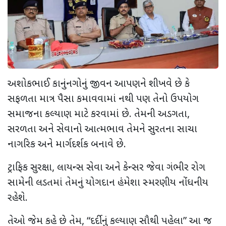
અશોકભાઈ કાનુંનગોનું જીવન આપણને શીખવે છે કે
સફળતા માત્ર પૈસા કમાવવામાં નથી પણ તેનો ઉપયોગ
સમાજના કલ્યાણ માટે કરવામાં છે. તેમની અડગતા
,
સરળતા અને સેવાનો આત્મભાવ તેમને સુરતના સાચા
નાગરિક અને માર્ગદર્શક બનાવે છે.
ટ્રાફિક સુરક્ષા
,
લાયન્સ સેવા અને કેન્સર જેવા ગંભીર રોગ
સામેની લડતમાં તેમનું યોગદાન હંમેશા સ્મરણીય નોંધનીય
રહેશે.
તેઓ જેમ કહે છે તેમ
, “
દર્દીનું કલ્યાણ સૌથી પહેલા” આ જ