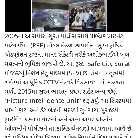
2005ની આસપાસ સુરત પોલીસ સાથે પબ્લિક પ્રાઇવેટ
પાર્ટનરશિપ (
PPP)
મોડલ હેઠળ સ્થપાયેલા સુરત ટ્રાફિક
એડ્યુકેશન ટ્રસ્ટના માનદ સેક્રેટરી તરીકે અશોકભાઈએ ખૂબ
મહત્વની ભૂમિકા ભજવી છે. આ ટ્રસ્ટ “
Safe City Surat”
પ્રોજેક્ટનું વિશેષ હેતુ માધ્યમ (
SPV)
છે. તેમના નેતૃત્વમાં
શહેરમાં આધુનિક
CCTV
નેટવર્ક વિકસાવવામાં સફળતા
મળી. 2015માં સુરત ભારતનું પ્રથમ શહેર બન્યું જેણે
“
Picture Intelligence Unit”
શરૂ કર્યું. આ સિસ્ટમમાં
લાખો ફોટા અને ડેટાબેઝની મદદથી ગુનેગારો
,
પુરઝડપે
ડ્રાઇવિંગ કરનારા વાહનો અને અન્ય અપરાધીઓને
ઓળખીને પોલીસને તાત્કાલિક ચેતવણી આપવામાં આવે છે.