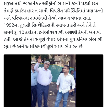
શરૂઆતથી જ અનેક તકલીફોનો સામનો કરવો પડ્યો છતાં
તેમણે ક્યારેય હાર ન માની. વિપરીત પરિસ્થિતિમાં પણ પત્ની
અને પરિવારના સમર્થનથી તેઓ આગળ વધતા રહ્યા.
1992માં તુલસી સિન્થેટિક્સની સ્થાપના કરી અને તેને તે
સમયે રૂ. 10 કરોડના ટર્નઓવરવાળી અગ્રણી કંપની બનાવી
હતી. આજે તેમનો સંપૂર્ણ વેપાર એમના પુત્ર કનિષ્ક સંભાળી
રહ્યા છે અને અશોકભાઈ પૂર્ણ સમય સેવારત છે.