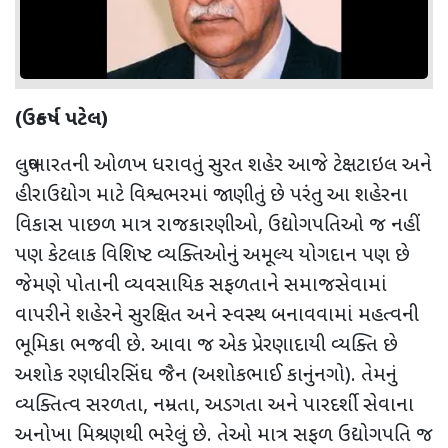
(ઉત્કર્ષ પટેલ)
લઘુભારતની ઓળખ ધરાવતું સુરત શહેર આજે ટેક્ષટાઇલ અને
હીરાઉદ્યોગ માટે વિશ્વભરમાં જાણીતું છે પરંતુ આ શહેરના
વિકાસ પાછળ માત્ર રાજકારણીઓ
,
ઉદ્યોગપતિઓ જ નહીં
પણ કેટલાક વિશિષ્ટ વ્યક્તિઓનું અમૂલ્ય યોગદાન પણ છે
જેમણે પોતાની વ્યવસાયિક સફળતાને સમાજસેવામાં
વાપરીને શહેરને સુરક્ષિત અને સ્વસ્થ બનાવવામાં મહત્વની
ભૂમિકા ભજવી છે. આવા જ એક પ્રેરણાદાયી વ્યક્તિ છે
અશોક રણધીરસિંઘ જૈન (અશોકભાઈ કાનુંનગો). તેમનું
વ્યક્તિત્વ સરળતા
,
નમ્રતા
,
અડગતા અને પારદર્શી સેવાના
અનોખા મિશ્રણથી ભરેલું છે. તેઓ માત્ર સફળ ઉદ્યોગપતિ જ