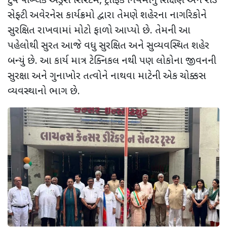
ટુવે પબ્લિક એડ્રેસ સિસ્ટમ
,
ટ્રાફિક નિયમોનું શિક્ષણ અને રોડ
સેફ્ટી અવેરનેસ કાર્યક્રમો દ્વારા તેમણે શહેરના નાગરિકોને
સુરક્ષિત રાખવામાં મોટો ફાળો આપ્યો છે. તેમની આ
પહેલોથી સુરત આજે વધુ સુરક્ષિત અને સુવ્યવસ્થિત શહેર
બન્યું છે. આ કાર્ય માત્ર ટેક્નિકલ નથી પણ લોકોના જીવનની
સુરક્ષા અને ગુનાખોર તત્વોને નાથવા માટેની એક ચોક્કસ
વ્યવસ્થાનો ભાગ છે.