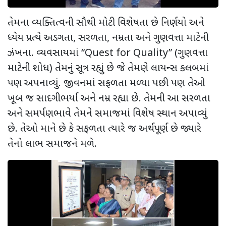
તેમના વ્યક્તિત્વની સૌથી મોટી વિશેષતા છે નિર્ણયો અને
ધ્યેય પ્રત્યે અડગતા
,
સરળતા
,
નમ્રતા અને ગુણવત્તા માટેની
ઝંખના. વ્યવસાયમાં “
Quest for Quality” (
ગુણવત્તા
માટેની શોધ) તેમનું સૂત્ર રહ્યું છે જે તેમણે લાયન્સ ક્લબમાં
પણ અપનાવ્યું. જીવનમાં સફળતા મળ્યા પછી પણ તેઓ
ખૂબ જ સાદગીભર્યા અને નમ્ર રહ્યા છે. તેમની આ સરળતા
અને સમર્પણભાવે તેમને સમાજમાં વિશેષ સ્થાન અપાવ્યું
છે. તેઓ માને છે કે સફળતા ત્યારે જ અર્થપૂર્ણ છે જ્યારે
તેનો લાભ સમાજને મળે.