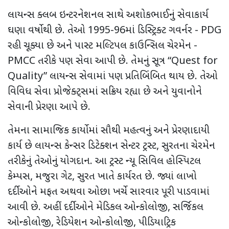
લાયન્સ ક્લબ ઇન્ટરનેશનલ સાથે અશોકભાઈનું સેવાકાર્ય
ઘણા વર્ષોથી છે. તેઓ 1995-96માં ડિસ્ટ્રિક્ટ ગવર્નર -
PDG
રહી ચૂક્યા છે અને પાસ્ટ મલ્ટિપલ કાઉન્સિલ ચેરમેન -
PMCC
તરીકે પણ સેવા આપી છે. તેમનું સૂત્ર “
Quest for
Quality”
લાયન્સ સેવામાં પણ પ્રતિબિંબિત થાય છે. તેઓ
વિવિધ સેવા પ્રોજેક્ટ્સમાં સક્રિય રહ્યા છે અને યુવાનોને
સેવાની પ્રેરણા આપે છે.
તેમના સામાજિક કાર્યોમાં સૌથી મહત્વનું અને પ્રેરણાદાયી
કાર્ય છે લાયન્સ કેન્સર ડિટેક્શન સેન્ટર ટ્રસ્ટ
,
સુરતના ચેરમેન
તરીકેનું તેઓનું યોગદાન. આ ટ્રસ્ટ ન્યૂ સિવિલ હોસ્પિટલ
કેમ્પસ
,
મજુરા ગેટ
,
સુરત ખાતે કાર્યરત છે. જ્યાં લાખો
દર્દીઓને મફત અથવા ઓછા ખર્ચે સારવાર પૂરી પાડવામાં
આવી છે. અહીં દર્દીઓને મેડિકલ ઓન્કોલોજી
,
સર્જિકલ
ઓન્કોલોજી
,
રેડિયેશન ઓન્કોલોજી
,
પીડિયાટ્રિક