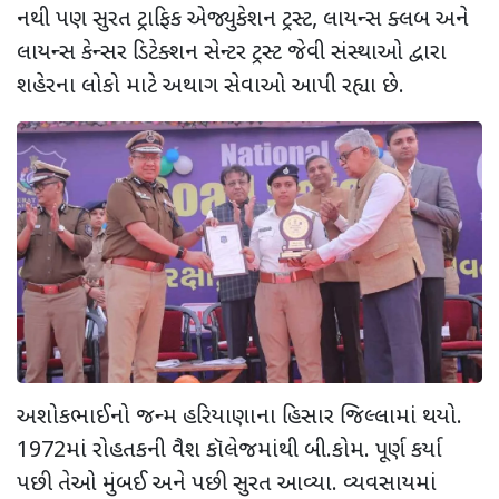
નથી પણ સુરત ટ્રાફિક એજ્યુકેશન ટ્રસ્ટ
,
લાયન્સ ક્લબ અને
લાયન્સ કેન્સર ડિટેક્શન સેન્ટર ટ્રસ્ટ જેવી સંસ્થાઓ દ્વારા
શહેરના લોકો માટે અથાગ સેવાઓ આપી રહ્યા છે.
અશોકભાઈનો જન્મ હરિયાણાના હિસાર જિલ્લામાં થયો.
1972માં રોહતકની વૈશ કૉલેજમાંથી બી.કોમ. પૂર્ણ કર્યા
પછી તેઓ મુંબઈ અને પછી સુરત આવ્યા. વ્યવસાયમાં