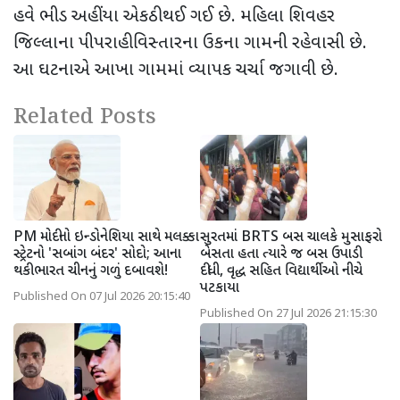
હવે ભીડ અહીંયા એકઠી થઈ ગઈ છે. મહિલા શિવહર
જિલ્લાના પીપરાહી વિસ્તારના ઉકના ગામની રહેવાસી છે.
આ ઘટનાએ આખા ગામમાં વ્યાપક ચર્ચા જગાવી છે.
Related Posts
PM મોદીનો ઇન્ડોનેશિયા સાથે મલક્કા
સુરતમાં BRTS બસ ચાલકે મુસાફરો
સ્ટ્રેટનો 'સબાંગ બંદર' સોદો; આના
બેસતા હતા ત્યારે જ બસ ઉપાડી
થકી ભારત ચીનનું ગળું દબાવશે!
દીધી, વૃદ્ધ સહિત વિદ્યાર્થીઓ નીચે
પટકાયા
Published On 07 Jul 2026 20:15:40
Published On 27 Jul 2026 21:15:30