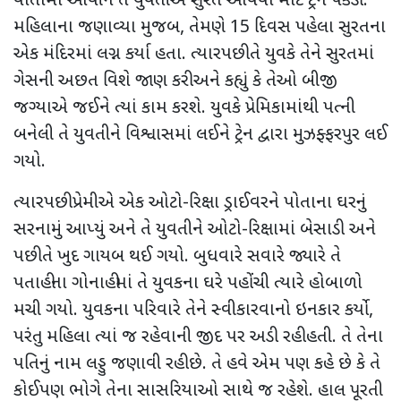
વાતોમાં આવીને તે યુવતીએ સુરત આવવા માટે ટ્રેન પકડી.
મહિલાના જણાવ્યા મુજબ
,
તેમણે
15
દિવસ પહેલા સુરતના
એક મંદિરમાં લગ્ન કર્યા હતા. ત્યારપછી તે યુવકે તેને સુરતમાં
ગેસની અછત વિશે જાણ કરી અને કહ્યું કે તેઓ બીજી
જગ્યાએ જઈને ત્યાં કામ કરશે. યુવકે પ્રેમિકામાંથી પત્ની
બનેલી તે યુવતીને વિશ્વાસમાં લઈને ટ્રેન દ્વારા મુઝફ્ફરપુર લઈ
ગયો.
ત્યારપછી પ્રેમીએ એક ઓટો-રિક્ષા ડ્રાઈવરને પોતાના ઘરનું
સરનામું આપ્યું અને તે યુવતીને ઓટો-રિક્ષામાં બેસાડી અને
પછી તે ખુદ ગાયબ થઈ ગયો. બુધવારે સવારે જ્યારે તે
પતાહીના ગોનાહીમાં તે યુવકના ઘરે પહોંચી ત્યારે હોબાળો
મચી ગયો. યુવકના પરિવારે તેને સ્વીકારવાનો ઇનકાર કર્યો
,
પરંતુ મહિલા ત્યાં જ રહેવાની જીદ પર અડી રહી હતી. તે તેના
પતિનું નામ લડ્ડુ જણાવી રહી છે. તે હવે એમ પણ કહે છે કે તે
કોઈપણ ભોગે તેના સાસરિયાઓ સાથે જ રહેશે. હાલ પૂરતી