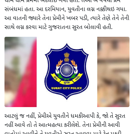
ધીમે ધીમે પ્રેમમાં બદલાઈ ગયો હતો. તેઓ બે વર્ષથી પ્રેમ
સંબંધમાં હતા. આ દરમિયાન
,
યુવતીના લગ્ન નક્કી થઇ ગયા.
આ વાતની જ્યારે તેના પ્રેમીને ખબર પડી
,
ત્યારે તેણે તેને તેની
સાથે લગ્ન કરવા માટે ગુજરાતના સુરત બોલાવી હતી.
આટલું જ નહીં
,
પ્રેમીએ યુવતીને ધમકી આપી કે
,
જો તે સુરત
નહીં આવે તો તે આત્મહત્યા કરી લેશે. તેના પ્રેમીની આવી