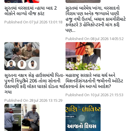
સુરતમાં વરસાદમાં ન્હાયા બાદ 2
સુરતમાં બારેમેઘ ખાંગા, વરસાદનો
લોકોને લાગ્યો વીજ કરંટ
વિરામ પણ અનેક જગ્યાએ પાણી
હજુ નથી ઉતર્યા, બચાવ કામગીરી માટે
Published On 07 Jul 2026 13:01:18
કલેક્ટરે 3 હેલિકોપ્ટરની માંગ કરી,
પણ...
Published On 08 Jul 2026 14:05:52
સુરતના નક્ષત્ર સેફ હાઉસમાંથી પિતા-
મહારાષ્ટ્ર સરકારે બધા ચર્ચ અને
પુત્રની ત્રિપુટીએ 206 તોલા સોનાની
મિશનરી સંગઠનોની જમીનની ઓડિટ
ઉઠામણી કરી, લૉકર ધારકો દોડતા થઈ
કરવાનો કેમ આપ્યો આદેશ?
ગયા
Published On 10 Jul 2026 21:15:53
Published On 28 Jul 2026 13:15:29