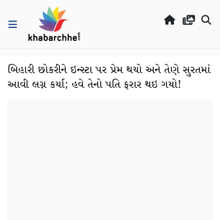
બિહારી છોકરીને ઇન્સ્ટા પર પ્રેમ થયો અને તેણે સુરતમાં
આવી લગ્ન કર્યા; હવે તેનો પતિ ફરાર થઇ ગયો!