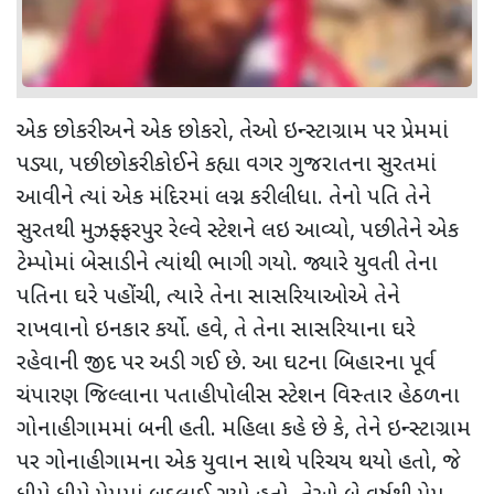
એક છોકરી અને એક છોકરો
,
તેઓ ઇન્સ્ટાગ્રામ પર પ્રેમમાં
પડ્યા
,
પછી છોકરી કોઈને કહ્યા વગર ગુજરાતના સુરતમાં
આવીને ત્યાં એક મંદિરમાં લગ્ન કરી લીધા. તેનો પતિ તેને
સુરતથી મુઝફ્ફરપુર રેલ્વે સ્ટેશને લઇ આવ્યો
,
પછી તેને એક
ટેમ્પોમાં બેસાડીને ત્યાંથી ભાગી ગયો. જ્યારે યુવતી તેના
પતિના ઘરે પહોંચી
,
ત્યારે તેના સાસરિયાઓએ તેને
રાખવાનો ઇનકાર કર્યો. હવે
,
તે તેના સાસરિયાના ઘરે
રહેવાની જીદ પર અડી ગઈ છે. આ ઘટના બિહારના પૂર્વ
ચંપારણ જિલ્લાના પતાહી પોલીસ સ્ટેશન વિસ્તાર હેઠળના
ગોનાહી ગામમાં બની હતી. મહિલા કહે છે કે
,
તેને ઇન્સ્ટાગ્રામ
પર ગોનાહી ગામના એક યુવાન સાથે પરિચય થયો હતો
,
જે