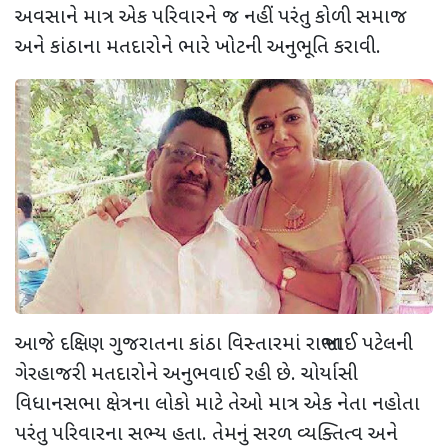
અવસાને માત્ર એક પરિવારને જ નહીં પરંતુ કોળી સમાજ
અને કાંઠાના મતદારોને ભારે ખોટની અનુભૂતિ કરાવી.
આજે દક્ષિણ ગુજરાતના કાંઠા વિસ્તારમાં રાજાભાઈ પટેલની
ગેરહાજરી મતદારોને અનુભવાઈ રહી છે. ચોર્યાસી
વિધાનસભા ક્ષેત્રના લોકો માટે તેઓ માત્ર એક નેતા નહોતા
પરંતુ પરિવારના સભ્ય હતા. તેમનું સરળ વ્યક્તિત્વ અને