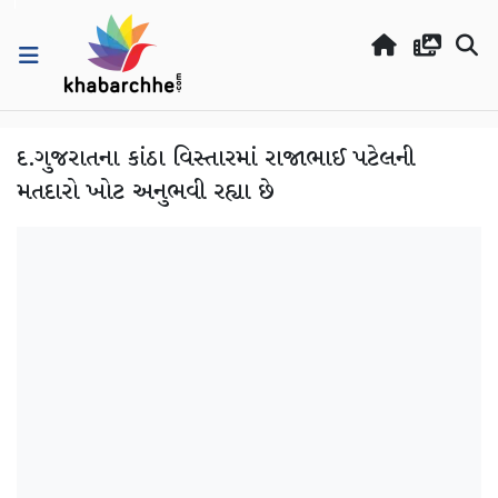
દ.ગુજરાતના કાંઠા વિસ્તારમાં રાજાભાઈ પટેલની
મતદારો ખોટ અનુભવી રહ્યા છે