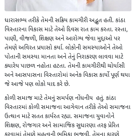
ધારાસભ્ય તરીકે તેમની સક્રિય કામગીરી અદ્ભુત હતી. કાંઠા
વિસ્તારના વિકાસ માટે તેઓ દિવસ રાત કામ કરતા. રસ્તા
,
પાણી
,
વીજળી
,
શિક્ષણ અને આરોગ્ય જેવા મુદ્દાઓ પર
તેમણે અવિરત પ્રયાસો કર્યા. લોકોની સમસ્યાઓને તેઓ
પોતાની સમસ્યા માનતા અને તેનું નિરાકરણ લાવવા માટે
ક્યારેય પાછળ નહોતા હટતા. તેમની કામગીરીથી ચોર્યાસી
અને આસપાસના વિસ્તારોમાં અનેક વિકાસ કાર્યો પૂર્ણ થયા
જે આજે પણ લોકો યાદ કરે છે.
કોળી સમાજ માટે તેમનું સમર્પણ નોંધનીય હતું. કાંઠા
વિસ્તારમાં કોળી સમાજના આગેવાન તરીકે તેઓ સમાજના
ઉત્થાન માટે સતત કાર્યરત રહ્યા. સમાજના યુવાનોને
શિક્ષણ
,
રોજગાર અને સામાજિક સુધારણા તરફ પ્રેરિત
કરવામાં તેમણે મહત્વની ભૂમિકા ભજવી. તેમના કારણે