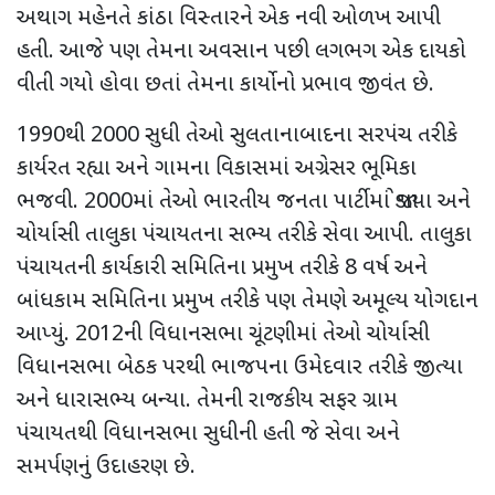
અથાગ મહેનતે કાંઠા વિસ્તારને એક નવી ઓળખ આપી
હતી. આજે પણ તેમના અવસાન પછી લગભગ એક દાયકો
વીતી ગયો હોવા છતાં તેમના કાર્યોનો પ્રભાવ જીવંત છે.
1990થી 2000 સુધી તેઓ સુલતાનાબાદના સરપંચ તરીકે
કાર્યરત રહ્યા અને ગામના વિકાસમાં અગ્રેસર ભૂમિકા
ભજવી. 2000માં તેઓ ભારતીય જનતા પાર્ટીમાં જોડાયા અને
ચોર્યાસી તાલુકા પંચાયતના સભ્ય તરીકે સેવા આપી. તાલુકા
પંચાયતની કાર્યકારી સમિતિના પ્રમુખ તરીકે 8 વર્ષ અને
બાંધકામ સમિતિના પ્રમુખ તરીકે પણ તેમણે અમૂલ્ય યોગદાન
આપ્યું. 2012ની વિધાનસભા ચૂંટણીમાં તેઓ ચોર્યાસી
વિધાનસભા બેઠક પરથી ભાજપના ઉમેદવાર તરીકે જીત્યા
અને ધારાસભ્ય બન્યા. તેમની રાજકીય સફર ગ્રામ
પંચાયતથી વિધાનસભા સુધીની હતી જે સેવા અને
સમર્પણનું ઉદાહરણ છે.