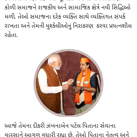
કોળી સમાજને રાજકીય અને સામાજિક ક્ષેત્રે નવી સિદ્ધિઓ
મળી. તેઓ સમાજના દરેક વ્યક્તિ સાથે વ્યક્તિગત સંપર્ક
રાખતા અને તેમની મુશ્કેલીઓનું નિરાકરણ કરવા પ્રયત્નશીલ
રહેતા.
આજે તેમના દીકરી ઝંખનાબેન પટેલ પિતાના સેવાના
વારસાને આગળ વધારી રહ્યા છે. તેઓ પિતાના નેતૃત્વ અને