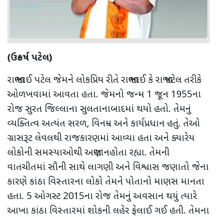
(
ઉત્કર્ષ પટેલ
)
રાજાભાઈ પટેલ જેમને લોકપ્રિય રીતે રાજાભાઈ કે રાજા પટેલ તરીકે
ઓળખવામાં આવતા હતા. જેમનો જન્મ 1 જૂન 1955ના
રોજ સુરત જિલ્લાના સુલતાનાબાદમાં થયો હતો. તેમનું
વ્યક્તિત્વ અત્યંત સરળ
,
વિનમ્ર અને કાર્યપ્રધાન હતું. તેઓ
ગ્રાસરૂટ લેવલથી રાજકારણમાં આવ્યા હતા અને ક્યારેય
લોકોની સમસ્યાઓથી અજાણ નહોતા રહ્યા. તેમની
વાતચીતમાં સૌની સાથે લાગણી અને વિશ્વાસ જણાતો જેના
કારણે કાંઠા વિસ્તારના લોકો તેમને પોતાનો માણસ માનતા
હતા. 5 ઓગસ્ટ 2015ના રોજ તેમનું અવસાન થયું ત્યારે
આખા કાંઠા વિસ્તારમાં શોકની લહેર ફેલાઈ ગઈ હતી. તેમના