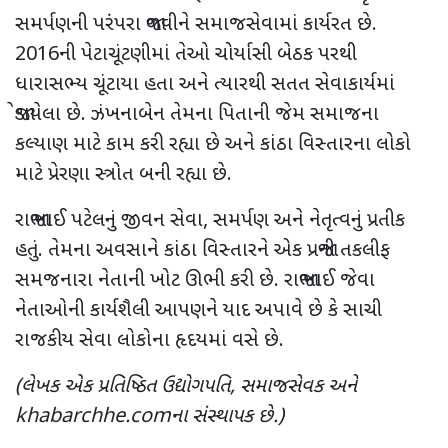
સમર્પણની પરંપરા જાળવીને સમાજસેવામાં કાર્યરત છે.
2016ની પેટાચૂંટણીમાં તેઓ ચોર્યાસી બેઠક પરથી
ધારાસભ્ય ચૂંટાયા હતા અને ત્યારથી સતત સેવાકાર્યમાં
જોડાયેલા છે. ઝંખનાબેન તેમના પિતાની જેમ સમાજના
કલ્યાણ માટે કામ કરી રહ્યા છે અને કાંઠા વિસ્તારના લોકો
માટે પ્રેરણા સ્ત્રોત બની રહ્યા છે.
રાજાભાઈ પટેલનું જીવન સેવા
,
સમર્પણ અને નેતૃત્વનું પ્રતીક
હતું. તેમના અવસાને કાંઠા વિસ્તારને એક પ્રજાની તકલીફ
સમજનારા નેતાની ખોટ ઊભી કરી છે. રાજાભાઈ જેવા
નેતાઓની કાર્યશૈલી આપણને યાદ અપાવે છે કે સાચી
રાજકીય સેવા લોકોના હૃદયમાં વસે છે.
(લેખક એક પ્રતિષ્ઠિત ઉદ્યોગપતિ
,
સમાજસેવક અને
khabarchhe.com
ના સંસ્થાપક છે.)