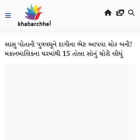
સાસુ પોતાની પુત્રવધૂને દાગીના ભેટ આપવા ચોર બની!
મકાનમાલિકના ઘરમાંથી 15 તોલા સોનું ચોરી લીધું