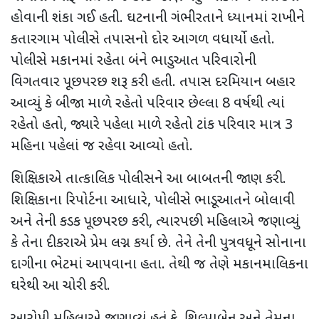
હોવાની શંકા ગઈ હતી. ઘટનાની ગંભીરતાને ધ્યાનમાં રાખીને
કતારગામ પોલીસે તપાસનો દોર આગળ વધાર્યો હતો.
પોલીસે મકાનમાં રહેતા બંને ભાડુઆત પરિવારોની
વિગતવાર પૂછપરછ શરૂ કરી હતી. તપાસ દરમિયાન બહાર
આવ્યું કે બીજા માળે રહેતો પરિવાર છેલ્લા
8
વર્ષથી ત્યાં
રહેતો હતો
,
જ્યારે પહેલા માળે રહેતો ટાંક પરિવાર માત્ર
3
મહિના પહેલાં જ રહેવા આવ્યો હતો.
શિક્ષિકાએ તાત્કાલિક પોલીસને આ બાબતની જાણ કરી.
શિક્ષિકાના રિપોર્ટના આધારે
,
પોલીસે ભાડૂઆતને બોલાવી
અને તેની કડક પૂછપરછ કરી
,
ત્યારપછી મહિલાએ જણાવ્યું
કે તેના દીકરાએ પ્રેમ લગ્ન કર્યા છે. તેને તેની પુત્રવધૂને સોનાના
દાગીના ભેટમાં આપવાના હતા. તેથી જ તેણે મકાનમાલિકના
ઘરેથી આ ચોરી કરી.