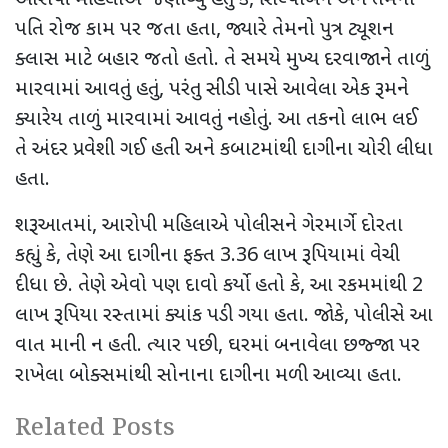
આરોપી મહિલાએ જણાવ્યું હતું કે
,
શિલ્પાબેન અને તેમના
પતિ રોજ કામ પર જતા હતા
,
જ્યારે તેમનો પુત્ર ટ્યૂશન
ક્લાસ માટે બહાર જતો હતો. તે સમયે મુખ્ય દરવાજાને તાળું
મારવામાં આવતું હતું
,
પરંતુ સીડી પાસે આવેલા એક રૂમને
ક્યારેય તાળું મારવામાં આવતું નહોતું. આ તકનો લાભ લઈ
તે અંદર પ્રવેશી ગઈ હતી અને કબાટમાંથી દાગીના ચોરી લીધા
હતા.
શરૂઆતમાં
,
આરોપી મહિલાએ પોલીસને ગેરમાર્ગે દોરતા
કહ્યું કે
,
તેણે આ દાગીના ફક્ત
3.36
લાખ રૂપિયામાં વેચી
દીધા છે. તેણે એવો પણ દાવો કર્યો હતો કે
,
આ રકમમાંથી
2
લાખ રૂપિયા રસ્તામાં ક્યાંક પડી ગયા હતા. જોકે
,
પોલીસે આ
વાત માની ન હતી. ત્યાર પછી
,
ઘરમાં બનાવેલા છજ્જા પર
રાખેલા બોક્સમાંથી સોનાના દાગીના મળી આવ્યા હતા.
Related Posts