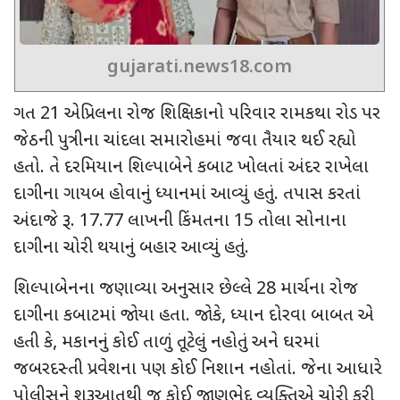
gujarati.news18.com
ગત
21
એપ્રિલના રોજ શિક્ષિકાનો પરિવાર રામકથા રોડ પર
જેઠની પુત્રીના ચાંદલા સમારોહમાં જવા તૈયાર થઈ રહ્યો
હતો. તે દરમિયાન શિલ્પાબેને કબાટ ખોલતાં અંદર રાખેલા
દાગીના ગાયબ હોવાનું ધ્યાનમાં આવ્યું હતું. તપાસ કરતાં
અંદાજે રૂ.
17.77
લાખની કિંમતના
15
તોલા સોનાના
દાગીના ચોરી થયાનું બહાર આવ્યું હતું.
શિલ્પાબેનના જણાવ્યા અનુસાર છેલ્લે
28
માર્ચના રોજ
દાગીના કબાટમાં જોયા હતા. જોકે
,
ધ્યાન દોરવા બાબત એ
હતી કે
,
મકાનનું કોઈ તાળું તૂટેલું નહોતું અને ઘરમાં
જબરદસ્તી પ્રવેશના પણ કોઈ નિશાન નહોતાં. જેના આધારે
પોલીસને શરૂઆતથી જ કોઈ જાણભેદુ વ્યક્તિએ ચોરી કરી