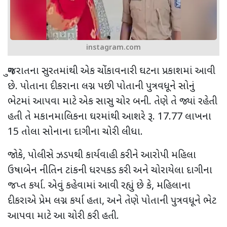
instagram.com
ગુજરાતના સુરતમાંથી એક ચોંકાવનારી ઘટના પ્રકાશમાં આવી
છે. પોતાના દીકરાના લગ્ન પછી પોતાની પુત્રવધૂને સોનું
ભેટમાં આપવા માટે એક સાસુ ચોર બની. તેણે તે જ્યાં રહેતી
હતી તે મકાનમાલિકના ઘરમાંથી આશરે રૂ.
17.77
લાખના
15
તોલા સોનાના દાગીના ચોરી લીધા.
જોકે
,
પોલીસે ઝડપથી કાર્યવાહી કરીને આરોપી મહિલા
ઉષાબેન નીતિન ટાંકની ધરપકડ કરી અને ચોરાયેલા દાગીના
જપ્ત કર્યા. એવું કહેવામાં આવી રહ્યું છે કે
,
મહિલાના
દીકરાએ પ્રેમ લગ્ન કર્યા હતા
,
અને તેણે પોતાની પુત્રવધૂને ભેટ
આપવા માટે આ ચોરી કરી હતી.