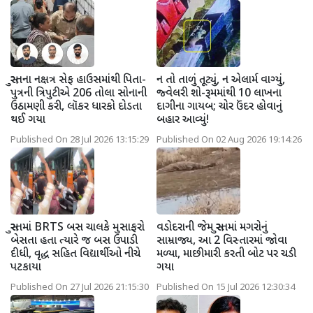
સુરતના નક્ષત્ર સેફ હાઉસમાંથી પિતા-
ન તો તાળું તૂટ્યું, ન એલાર્મ વાગ્યું,
પુત્રની ત્રિપુટીએ 206 તોલા સોનાની
જ્વેલરી શો-રૂમમાંથી 10 લાખના
ઉઠામણી કરી, લૉકર ધારકો દોડતા
દાગીના ગાયબ; ચોર ઉંદર હોવાનું
થઈ ગયા
બહાર આવ્યું!
Published On 28 Jul 2026 13:15:29
Published On 02 Aug 2026 19:14:26
સુરતમાં BRTS બસ ચાલકે મુસાફરો
વડોદરાની જેમ સુરતમાં મગરોનું
બેસતા હતા ત્યારે જ બસ ઉપાડી
સામ્રાજ્ય, આ 2 વિસ્તારમાં જોવા
દીધી, વૃદ્ધ સહિત વિદ્યાર્થીઓ નીચે
મળ્યા, માછીમારી કરતી બોટ પર ચડી
પટકાયા
ગયા
Published On 27 Jul 2026 21:15:30
Published On 15 Jul 2026 12:30:34