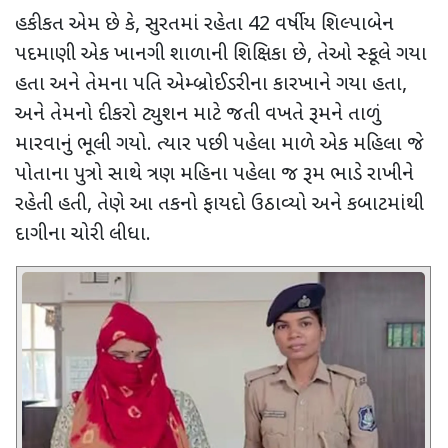
હકીકત એમ છે કે
,
સુરતમાં રહેતા
42
વર્ષીય શિલ્પાબેન
પદમાણી એક ખાનગી શાળાની શિક્ષિકા છે
,
તેઓ સ્કૂલે ગયા
હતા અને તેમના પતિ એમ્બ્રોઈડરીના કારખાને ગયા હતા
,
અને તેમનો દીકરો ટ્યુશન માટે જતી વખતે રૂમને તાળું
મારવાનું ભૂલી ગયો. ત્યાર પછી પહેલા માળે એક મહિલા જે
પોતાના પુત્રો સાથે ત્રણ મહિના પહેલા જ રૂમ ભાડે રાખીને
રહેતી હતી
,
તેણે આ તકનો ફાયદો ઉઠાવ્યો અને કબાટમાંથી
દાગીના ચોરી લીધા.