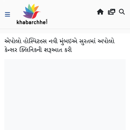
એપોલો હોસ્પિટલ્સ નવી મુંબઇએ સુરતમાં અપોલો
કેન્સર ક્લિનિકની શરૂઆત કરી