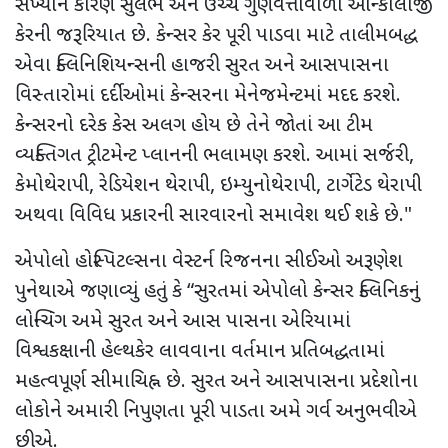
સંખ્યાને કારણે સુલભ અને ઉચ્ચ ગુણવત્તાવાળા ઓન્કોલોજી
કેરની જરૂરિયાત છે. કેન્સર કેર પૂરી પાડવા માટે તાલીમબદ્ધ
એવા ક્લિનિશિયન્સની હાજરી સુરત અને આસપાસના
વિસ્તારોમાં દર્દીઓમાં કેન્સરના મેનેજમેન્ટમાં મદદ કરશે.
કેન્સરનો દરેક કેસ અલગ હોય છે તેને જોતાં આ ટીમ
વ્યક્તિગત ટ્રીટમેન્ટ પ્લાનની ભલામણ કરશે. આમાં સર્જરી,
કેમોથેરાપી, રેડિયેશન થેરાપી, ઇમ્યુનોથેરાપી, ટાર્ગેટેડ થેરાપી
અથવા વિવિધ પ્રકારની સારવારનો સમાવેશ થઈ શકે છે."
એપોલો હોસ્પિટલ્સના વેસ્ટર્ન રિજનના સીઈઓ અરૂણેશ
પુનેથાએ જણાવ્યું હતું કે “સુરતમાં એપોલો કેન્સર ક્લિનિકનું
લોન્ચિંગ અમે સુરત અને આસ પાસના એરિયામાં
વિશ્વકક્ષાની હેલ્થકેર લાવવાના વર્તમાન પ્રતિબદ્ધતામાં
મહત્વપૂર્ણ સીમાચિહ્ન છે. સુરત અને આસપાસના પ્રદેશોના
લોકોને અમારી નિપુણતા પૂરી પાડતા અમે ગર્વ અનુભવીએ
છીએ.