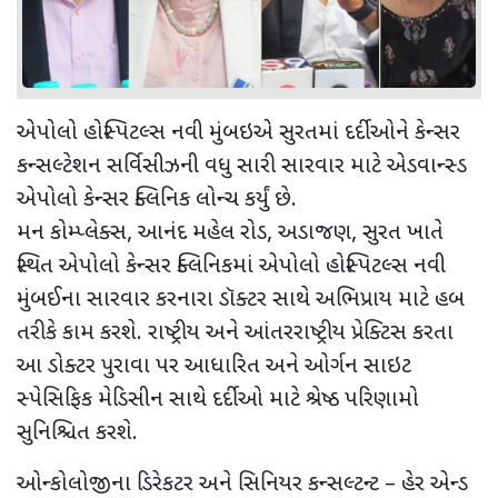
એપોલો હોસ્પિટલ્સ નવી મુંબઇએ સુરતમાં દર્દીઓને કેન્સર
કન્સલ્ટેશન સર્વિસીઝની વધુ સારી સારવાર માટે એડવાન્સ્ડ
એપોલો કેન્સર ક્લિનિક લોન્ચ કર્યું છે.
મન કોમ્પ્લેક્સ, આનંદ મહેલ રોડ, અડાજણ, સુરત ખાતે
સ્થિત એપોલો કેન્સર ક્લિનિકમાં એપોલો હોસ્પિટલ્સ નવી
મુંબઈના સારવાર કરનારા ડૉક્ટર સાથે અભિપ્રાય માટે હબ
તરીકે કામ કરશે. રાષ્ટ્રીય અને આંતરરાષ્ટ્રીય પ્રેક્ટિસ કરતા
આ ડોક્ટર પુરાવા પર આધારિત અને ઓર્ગન સાઇટ
સ્પેસિફિક મેડિસીન સાથે દર્દીઓ માટે શ્રેષ્ઠ પરિણામો
સુનિશ્ચિત કરશે.
ઓન્કોલોજીના ડિરેકટર અને સિનિયર કન્સલ્ટન્ટ – હેર એન્ડ