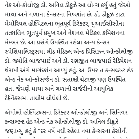
નેક ઓન્કોલોજી ડો. અનિલ ડીક્રૂઝે આ લોન્ચ કર્યુ હતું જેઓ
માથા અને ગળાના કેન્સરના નિષ્ણાંત છે. ડો. ડીક્રૂઝ ટાટા
મેમોરિયલ હોસ્પિટલના ભૂતપૂર્વ ડિરેકટર, યુઆઈસીસીના
તત્કાલિન ભૂતપૂર્વ પ્રમુખ અને નેશનલ મેડિકલ કમિશનના
મેમ્બર છે. આ પ્રસંગે ઉપસ્થિત રહેલા અન્ય કેન્સર
સ્પેશિયાલિસ્ટ્સમાં લીડ મેડિકલ એન્ડ પ્રિસિઝન ઓન્કોલોજી
ડો. જ્યોતિ બાજપાઈ અને ડો. રણજીત બાજપાઈ રેડિયેશન
થેરાપી અંગે માર્ગદર્શન આપ્યું હતું. આ ઉપરાંત કન્સલ્ટન્ટ હેડ
એન્ડ નેક ઓન્કોસર્જન ડો. સતાક્ષી ચેટરજી પણ ઉપસ્થિત
હતા જેમણે માથા અને ગળાની સર્જરીની આધુનિક
ટેક્નિકસમાં તાલીમ લીધેલી છે.
એપોલો હોસ્પિટલ્સના ડિરેક્ટર ઓન્કોલોજી અને સિનિયર
કન્સલ્ટન્ટ હેડ એન્ડ નેક ઓન્કોલોજી ડો. અનિલ ડીક્રૂઝે
જણાવ્યું હતું કે "દર વર્ષે વધી રહેલા નવા કેન્સરના કેસોની