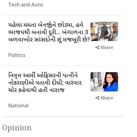
Tech and Auto
પહેલા મમતા બેનર્જીને છોડ્યા, હવે
ભાજપથી બનાવી દૂરી... બંગાળના 3
બળવાખોર સાંસદોની શું મજબૂરી છે?
Share
Politics
નિવૃત્ત આર્મી ઓફિસરની પત્નીને
નોકરાણીએ પતાવી દીધી; વારંવાર
ચોર કહેવાથી હતી નારાજ
Share
National
Opinion