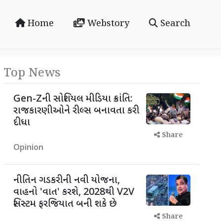
Home
Webstory
Search
Top News
Gen-Zની સોશિયલ મીડિયા ક્રાંતિ:
રાજકારણીઓને રીલ્સ બનાવતા કરી
દીધા
Share
Opinion
નીતિન ગડકરીની નવી યોજના,
વાહનો 'વાત' કરશે, 2028થી V2V
સિસ્ટમ ફરજિયાત બની શકે છે
Share