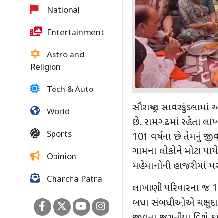
National
Entertainment
Astro and
Religion
Tech & Auto
સૌરાષ્ટ્રના સાવરકુંડલામ
World
છે. રામગઢમાં રહેતા લ
Sports
101
વર્ષના છે તેમનું જી
ગામના લોકોને મોટા પા
Opinion
મહેમાનોની હાજરીમાં મર
Charcha Patra
લાખાણી પરિવારના જ
બધા સંબધીઓએ ચક્ષુદાન