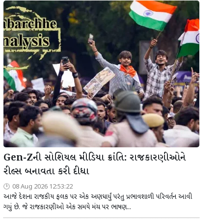
Gen-Zની સોશિયલ મીડિયા ક્રાંતિ: રાજકારણીઓને
રીલ્સ બનાવતા કરી દીધા
08 Aug 2026 12:53:22
આજે દેશના રાજકીય ફલક પર એક અણધાર્યું પરંતુ પ્રભાવશાળી પરિવર્તન આવી
ગયું છે. જે રાજકારણીઓ એક સમયે મંચ પર ભાષણ...