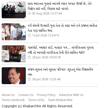
મારા ભારતના યુવાનો આપની અંદર અપાર ઊર્જા છે, તેને
વિક્ષેપ માટે નહીં, વિકાસ માટે વાપરો
05 Aug 2026 12:27:44
હર્ષ સંઘવી ઉત્સાહી યુવા નેતા તો રહ્યા અને હવે પ્રજાના માનીતા
નેતા પણ સાબિત થયા
12 Jul 2026 12:34:15
પાસપોર્ટ, આધાર કાર્ડ, મતદાર પત્ર... નાગરિકતાના પુરાવા
નથી તો આપણી નાગરિકતા કેવી રીતે સાબિત થશે?
26 Jun 2026 19:59:18
સંજય સુરાના અને સુરાના પરિવાર: સુરતનું એક વિશ્વસનીય
નામ
26 Jun 2026 12:35:40
About Us
Contact Us
Privacy Policy
Advertise With Us
Terms (Android)
Terms (iOS)
Team Khabarchhe
Copyright (c)
Khabarchhe
All Rights Reserved.