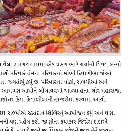
ાં આવેલા રામગઢ ગામમાં એક પ્રસંગ ભારે ચર્ચાનો વિષય બન્યો
ાખાણી પરિવારે તેમના પરિવારનો મોભી દિવાળીબા જેઓ
વતા જગતીયું કર્યું છે. પરિવારના લોકો
,
સંબધીઓ અને
યે આમંત્રણ આપીને બોલાવવમાં આવ્યા હતા. ગોર મહારાજ
,
ણોત્તર ક્રિયા દિવાળીબાની હાજરીમાં કરવામાં આવી.
101
સભ્યોએ રક્તદાન શિબિરનું આયોજન કર્યું અને ઘણા
ની પણ પહેલ કરી. જાણીતા કથાકાર જિગ્નેશ દાદાએ