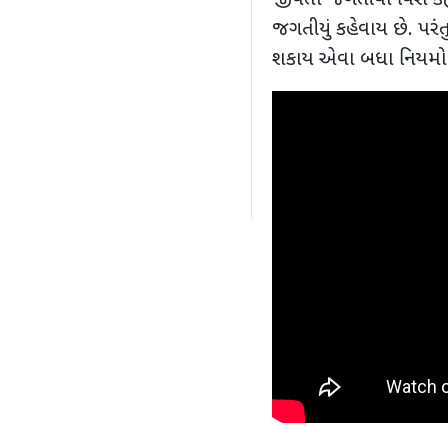
જીવતા જગતીયા વિશે કહ્યુ
જગતીયું કહેવાય છે. પ
શકાય એવા બધા નિયમો 