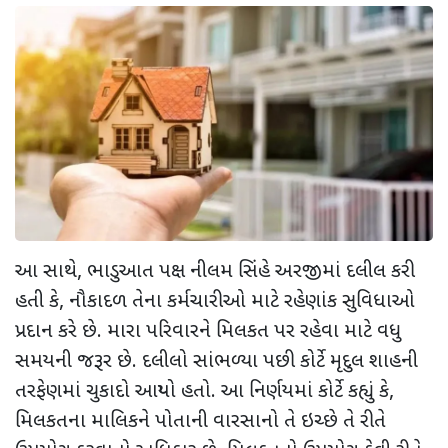
આ સાથે, ભાડુઆત પક્ષ નીલમ સિંહે અરજીમાં દલીલ કરી
હતી કે, નૌકાદળ તેના કર્મચારીઓ માટે રહેણાંક સુવિધાઓ
પ્રદાન કરે છે. મારા પરિવારને મિલકત પર રહેવા માટે વધુ
સમયની જરૂર છે. દલીલો સાંભળ્યા પછી કોર્ટે મૃદુલ શાહની
તરફેણમાં ચુકાદો આપ્યો હતો. આ નિર્ણયમાં કોર્ટે કહ્યું કે,
મિલકતના માલિકને પોતાની વારસાનો તે ઇચ્છે તે રીતે