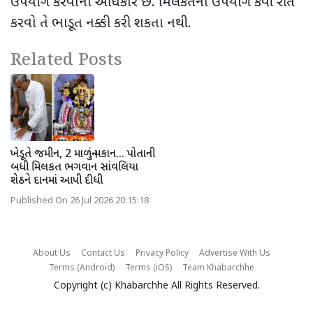
ઉપયોગ કરવાનો અધિકાર છે. મિલકતનો ઉપયોગ કેવી રીતે
કરવો તે ભાડૂત નક્કી કરી શકતા નથી.
Related Posts
ખેડૂતે જમીન, 2 માળનું મકાન... પોતાની
બધી મિલકત ભગવાન સાંવલિયા
શેઠને દાનમાં આપી દીધી
Published On 26 Jul 2026 20:15:18
About Us
Contact Us
Privacy Policy
Advertise With Us
Terms (Android)
Terms (iOS)
Team Khabarchhe
Copyright (c)
Khabarchhe
All Rights Reserved.