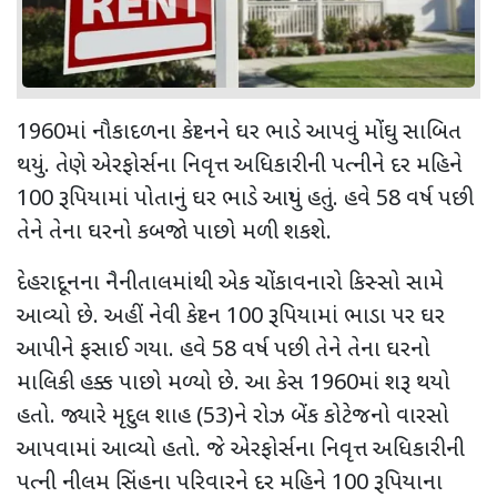
1960માં નૌકાદળના કેપ્ટનને ઘર ભાડે આપવું મોંઘુ સાબિત
થયું. તેણે એરફોર્સના નિવૃત્ત અધિકારીની પત્નીને દર મહિને
100 રૂપિયામાં પોતાનું ઘર ભાડે આપ્યું હતું. હવે 58 વર્ષ પછી
તેને તેના ઘરનો કબજો પાછો મળી શકશે.
દેહરાદૂનના નૈનીતાલમાંથી એક ચોંકાવનારો કિસ્સો સામે
આવ્યો છે. અહીં નેવી કેપ્ટન 100 રૂપિયામાં ભાડા પર ઘર
આપીને ફસાઈ ગયા. હવે 58 વર્ષ પછી તેને તેના ઘરનો
માલિકી હક્ક પાછો મળ્યો છે. આ કેસ 1960માં શરૂ થયો
હતો. જ્યારે મૃદુલ શાહ (53)ને રોઝ બેંક કોટેજનો વારસો
આપવામાં આવ્યો હતો. જે એરફોર્સના નિવૃત્ત અધિકારીની
પત્ની નીલમ સિંહના પરિવારને દર મહિને 100 રૂપિયાના