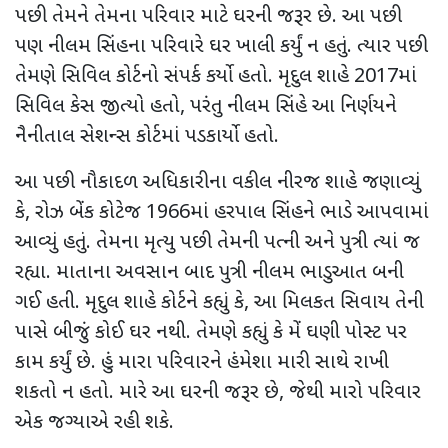
પછી તેમને તેમના પરિવાર માટે ઘરની જરૂર છે. આ પછી
પણ નીલમ સિંહના પરિવારે ઘર ખાલી કર્યું ન હતું. ત્યાર પછી
તેમણે સિવિલ કોર્ટનો સંપર્ક કર્યો હતો. મૃદુલ શાહે 2017માં
સિવિલ કેસ જીત્યો હતો, પરંતુ નીલમ સિંહે આ નિર્ણયને
નૈનીતાલ સેશન્સ કોર્ટમાં પડકાર્યો હતો.
આ પછી નૌકાદળ અધિકારીના વકીલ નીરજ શાહે જણાવ્યું
કે, રોઝ બેંક કોટેજ 1966માં હરપાલ સિંહને ભાડે આપવામાં
આવ્યું હતું. તેમના મૃત્યુ પછી તેમની પત્ની અને પુત્રી ત્યાં જ
રહ્યા. માતાના અવસાન બાદ પુત્રી નીલમ ભાડુઆત બની
ગઈ હતી. મૃદુલ શાહે કોર્ટને કહ્યું કે, આ મિલકત સિવાય તેની
પાસે બીજું કોઈ ઘર નથી. તેમણે કહ્યું કે મેં ઘણી પોસ્ટ પર
કામ કર્યું છે. હું મારા પરિવારને હંમેશા મારી સાથે રાખી
શકતો ન હતો. મારે આ ઘરની જરૂર છે, જેથી મારો પરિવાર
એક જગ્યાએ રહી શકે.