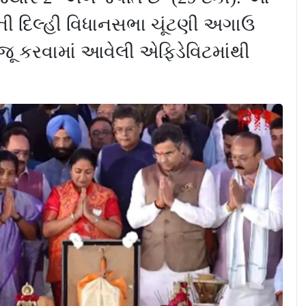
ની દિલ્હી વિધાનસભા ચૂંટણી અગાઉ
 રજૂ કરવામાં આવેલી એફિડેવિટમાંથી