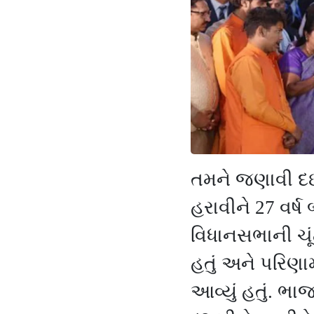
તમને જણાવી દ
હરાવીને
27
વર્ષ
વિધાનસભાની ચૂ
હતું અને પરિણ
આવ્યું હતું. ભા