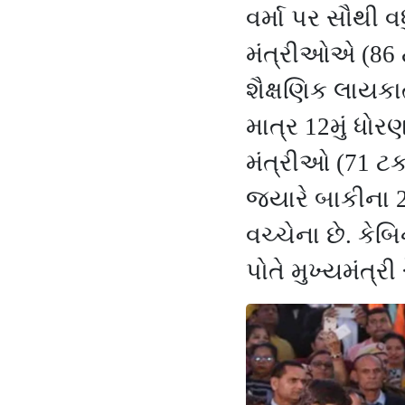
વર્મા પર સૌથી વ
મંત્રીઓએ (
86
શૈક્ષણિક લાયકા
માત્ર
12
મું ધોરણ
મંત્રીઓ (
71
ટક
જ્યારે બાકીના 2
વચ્ચેના છે. કેબ
પોતે મુખ્યમંત્રી 