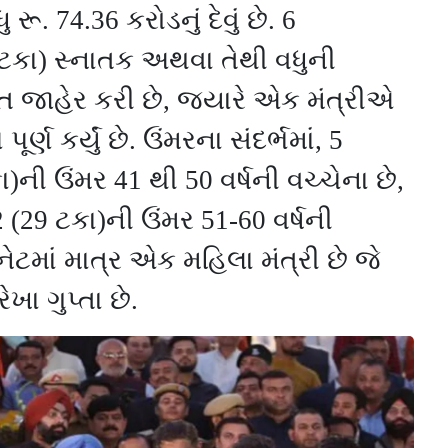
ધુ રૂ.
74.36
કરોડનું દેવું છે. 6
ટકા) સ્નાતક અથવા તેથી વધુની
ત જાહેર કરી છે
,
જ્યારે એક મંત્રીએ
 પૂર્ણ કર્યું છે. ઉંમરના સંદર્ભમાં
,
5
ા)ની ઉંમર
41
થી
50
વર્ષની વચ્ચેના છે
,
 (
29
ટકા)ની ઉંમર
51
-
60
વર્ષની
િનેટમાં માત્ર એક મહિલા મંત્રી છે જે
રેખા ગુપ્તા છે.