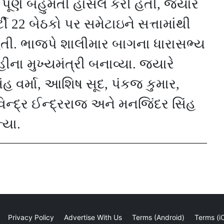
 પૂર્ણ બહુમતી હાંસલ કરી હતી
,
જ્યારે
ટી
22
બેઠકો પર સમેટાઇને સત્તામાંથી
ી. ભાજપે શાલીમાર બાગના ધારાસભ્ય
લ્હીના મુખ્યમંત્રી બનાવ્યા. જ્યારે
હ વર્મા
,
આશિષ સૂદ
,
પંકજ કુમાર
,
િન્દ્ર ઈન્દ્રરાજ અને મનજિંદર સિંહ
્યા.
Privacy Policy
Advertise With Us
Terms (Android)
Terms (i