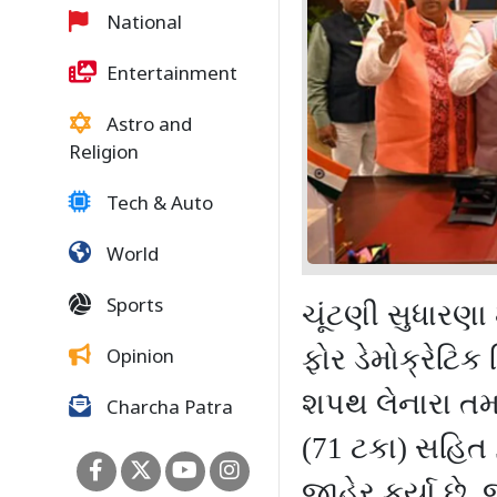
National
Entertainment
Astro and
Religion
Tech & Auto
World
Sports
ચૂંટણી સુધારણ
ફોર ડેમોક્રેટિક ર
Opinion
શપથ લેનારા ત
Charcha Patra
(
71
ટકા) સહિત
જાહેર કર્યા છે
,
જ