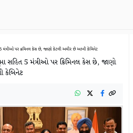
 5 મંત્રીઓ પર ક્રિમિનલ કેસ છે, જાણો કેટલી અમીર છે આખી કેબિનેટ
પ્તા સહિત 5 મંત્રીઓ પર ક્રિમિનલ કેસ છે, જાણો
 કેબિનેટ