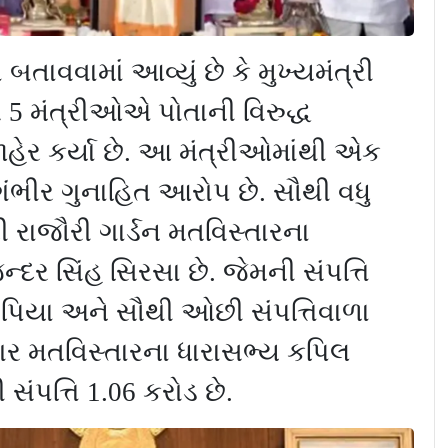
ાં બતાવવામાં આવ્યું છે કે મુખ્યમંત્રી
ત
5
મંત્રીઓએ પોતાની વિરુદ્ધ
હેર કર્યા છે. આ મંત્રીઓમાંથી એક
ંભીર ગુનાહિત આરોપ છે. સૌથી વધુ
્રી રાજૌરી ગાર્ડન મતવિસ્તારના
્દર સિંહ સિરસા છે. જેમની સંપત્તિ
પિયા અને સૌથી ઓછી સંપત્તિવાળા
ગર મતવિસ્તારના ધારાસભ્ય કપિલ
 સંપત્તિ
1.06
કરોડ છે.