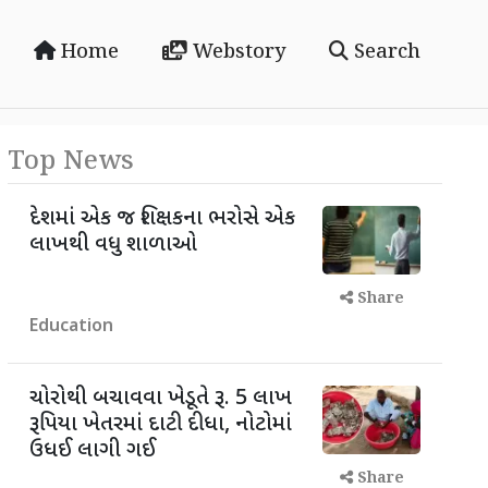
Home
Webstory
Search
Top News
દેશમાં એક જ શિક્ષકના ભરોસે એક
લાખથી વધુ શાળાઓ
Share
Education
ચોરોથી બચાવવા ખેડૂતે રૂ. 5 લાખ
રૂપિયા ખેતરમાં દાટી દીધા, નોટોમાં
ઉધઈ લાગી ગઈ
Share