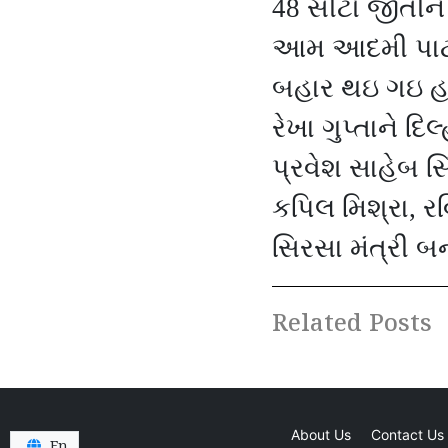
48
સીટો જીતીને
આમ આદમી પાર્
બહાર થઇ ગઇ હત
રેખા ગુપ્તાને દિ
પ્રવેશ સાહેબ સિં
કપિલ મિશ્રા
,
રવ
સિરસા મંત્રી બન
Related Posts
About Us
Contact Us
En