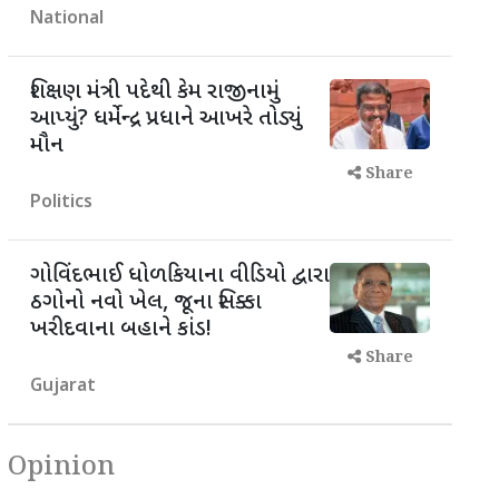
National
શિક્ષણ મંત્રી પદેથી કેમ રાજીનામું
આપ્યું? ધર્મેન્દ્ર પ્રધાને આખરે તોડ્યું
મૌન
Share
Politics
ગોવિંદભાઈ ધોળકિયાના વીડિયો દ્વારા
ઠગોનો નવો ખેલ, જૂના સિક્કા
ખરીદવાના બહાને કાંડ!
Share
Gujarat
Opinion