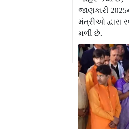
જાણકારી
2025
મંત્રીઓ દ્વારા
મળી છે.