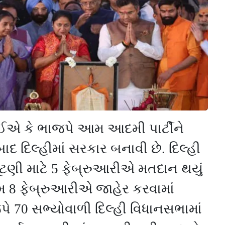
ઈએ કે ભાજપે આમ આદમી પાર્ટીને
 બાદ દિલ્હીમાં સરકાર બનાવી છે. દિલ્હી
ંટણી માટે
5
ફેબ્રુઆરીએ મતદાન થયું
ામ
8
ફેબ્રુઆરીએ જાહેર કરવામાં
જપે
70
સભ્યોવાળી દિલ્હી વિધાનસભામાં