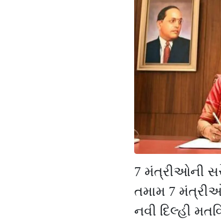
7 મંત્રીઓની સર
તમામ 7 મંત્રીઓ
નવી દિલ્હી મતવ