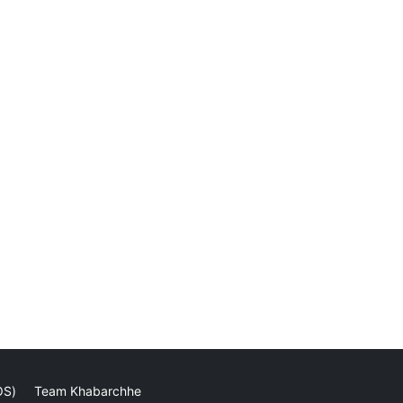
OS)
Team Khabarchhe