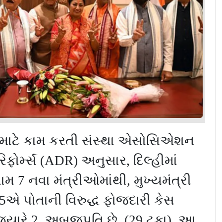
ા માટે કામ કરતી સંસ્થા એસોસિએશન
િફોર્મ્સ (
ADR)
અનુસાર
,
દિલ્હીમાં
મામ
7
નવા મંત્રીઓમાંથી
,
મુખ્યમંત્રી
5
એ પોતાની વિરુદ્ધ ફોજદારી કેસ
્યારે 2
અબજપતિ છે
(
29
ટકા). આ