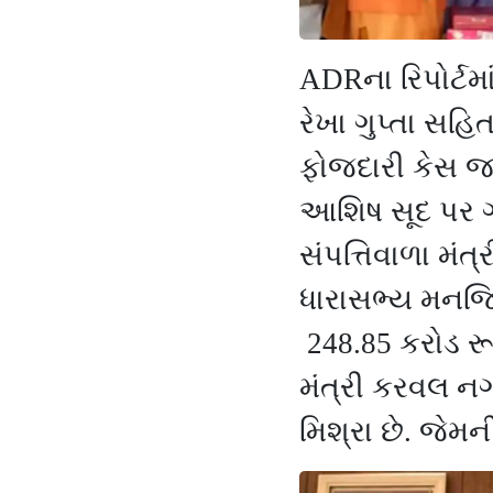
ADR
ના
રિપોર્ટમ
રેખા ગુપ્તા સહિ
ફોજદારી કેસ જા
આશિષ સૂદ પર ગ
સંપત્તિવાળા મંત
ધારાસભ્ય મનજિન
248.85
કરોડ રૂ
મંત્રી કરવલ ન
મિશ્રા છે. જેમની