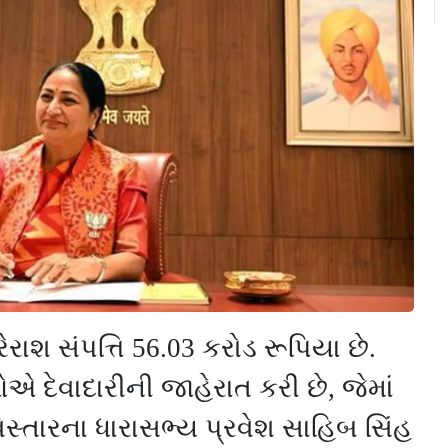
ેરાશ સંપત્તિ
56.03
કરોડ રૂપિયા છે.
એ દેવાદારીની જાહેરાત કરી છે
,
જેમાં
િસ્તારના ધારાસભ્ય પ્રવેશ સાહિબ સિંહ