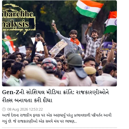
Gen-Zની સોશિયલ મીડિયા ક્રાંતિ: રાજકારણીઓને
રીલ્સ બનાવતા કરી દીધા
08 Aug 2026 12:53:22
આજે દેશના રાજકીય ફલક પર એક અણધાર્યું પરંતુ પ્રભાવશાળી પરિવર્તન આવી
ગયું છે. જે રાજકારણીઓ એક સમયે મંચ પર ભાષણ...