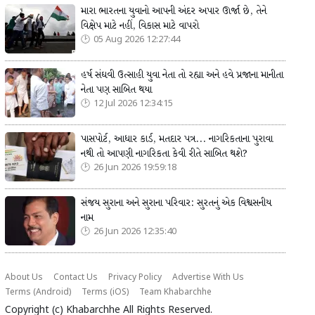
મારા ભારતના યુવાનો આપની અંદર અપાર ઊર્જા છે, તેને
વિક્ષેપ માટે નહીં, વિકાસ માટે વાપરો
05 Aug 2026 12:27:44
હર્ષ સંઘવી ઉત્સાહી યુવા નેતા તો રહ્યા અને હવે પ્રજાના માનીતા
નેતા પણ સાબિત થયા
12 Jul 2026 12:34:15
પાસપોર્ટ, આધાર કાર્ડ, મતદાર પત્ર... નાગરિકતાના પુરાવા
નથી તો આપણી નાગરિકતા કેવી રીતે સાબિત થશે?
26 Jun 2026 19:59:18
સંજય સુરાના અને સુરાના પરિવાર: સુરતનું એક વિશ્વસનીય
નામ
26 Jun 2026 12:35:40
About Us
Contact Us
Privacy Policy
Advertise With Us
Terms (Android)
Terms (iOS)
Team Khabarchhe
Copyright (c)
Khabarchhe
All Rights Reserved.