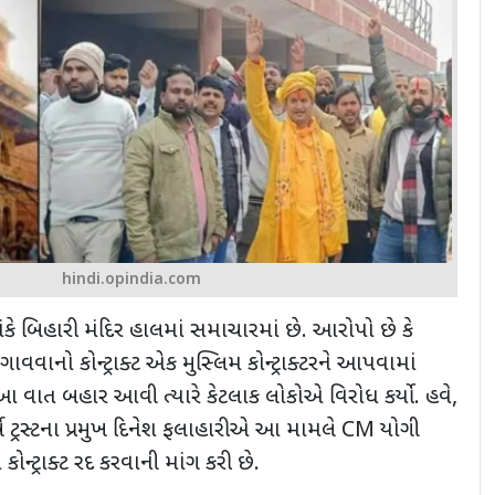
hindi.opindia.com
ં બાંકે બિહારી મંદિર હાલમાં સમાચારમાં છે. આરોપો છે કે
લગાવવાનો કોન્ટ્રાક્ટ એક મુસ્લિમ કોન્ટ્રાક્ટરને આપવામાં
 આ વાત બહાર આવી ત્યારે કેટલાક લોકોએ વિરોધ કર્યો. હવે
,
ર્ષ ટ્રસ્ટના પ્રમુખ દિનેશ ફલાહારીએ આ મામલે
CM
યોગી
ોન્ટ્રાક્ટ રદ કરવાની માંગ કરી છે.