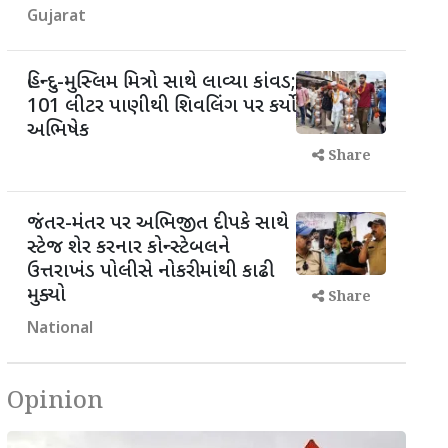
Gujarat
હિન્દુ-મુસ્લિમ મિત્રો સાથે લાવ્યા કાંવડ;
101 લીટર પાણીથી શિવલિંગ પર કર્યો
અભિષેક
Share
જંતર-મંતર પર અભિજીત દીપકે સાથે
સ્ટેજ શેર કરનાર કોન્સ્ટેબલને
ઉત્તરાખંડ પોલીસે નોકરીમાંથી કાઢી
મુક્યો
Share
National
Opinion