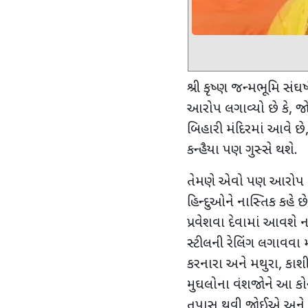
શ્રી કૃષ્ણ જન્મભૂમિ સંઘર
આરોપ લગાવ્યો છે કે
,
જો
બિહારી મંદિરમાં આવે છે
કન્હૈયા પણ ગુસ્સે થશે.
તેમણે એવો પણ આરોપ લ
હિન્દુઓને નાસ્તિક કહે
પ્રવેશવા દેવામાં આવશે નહી
સ્ટીલની રેલિંગ લગાવવા મા
કરનારા અને મથુરા
,
કાશ
મુઘલોના વંશજોને આ કોન્
તપાસ થવી જોઈએ અને કન