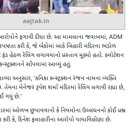
aajtak.in
આ આરોપોને ફગાવી દીધા છે. આ મામલાના જવાબમાં
, ADM
પષ્ટતા કરી કે
,
જે બેંકોમાં બાંકે બિહારી મંદિરના ભંડોળ
R
ફંડ હેઠળ રેલિંગ લગાવવાનો પ્રસ્તાવ મૂક્યો હતો. ક્વોટેશન
્સ્ટ્રક્શનને સોંપવામાં આવ્યું હતું.
ણાવ્યા અનુસાર
, '
કનિકા કન્સ્ટ્રક્શન રંજન નામના વ્યક્તિ
 તેમના મેનેજર રૂપેશ શર્મા મંદિરમાં રેલિંગ લગાવી રહ્યા છે
,
 ગયું છે.
'
ારમાં ઓળખ છુપાવવાનો કે નિયમોના ઉલ્લંઘનનો કોઈ પ્રશ્ન
 કરી કે
,
દિનેશ ફલાહારીના આરોપો પાયાવિહોણા છે.