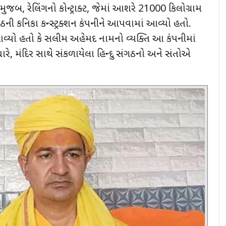
લ મુજબ
,
રેલિંગનો કોન્ટ્રાક્ટ
,
જેમાં આશરે
21000
કિલોગ્રામ
રઠની કનિકા કન્સ્ટ્રક્શન કંપનીને આપવામાં આવ્યો હતો.
્યો હતો કે સલીમ અહેમદ નામનો વ્યક્તિ આ કંપનીમાં
ારે
,
મંદિર સાથે સંકળાયેલા હિન્દુ સંગઠનો અને સંતોએ