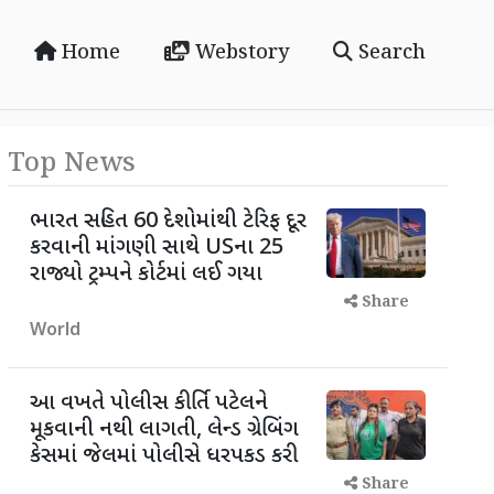
Home
Webstory
Search
Top News
ભારત સહિત 60 દેશોમાંથી ટેરિફ દૂર
કરવાની માંગણી સાથે USના 25
રાજ્યો ટ્રમ્પને કોર્ટમાં લઈ ગયા
Share
World
આ વખતે પોલીસ કીર્તિ પટેલને
મૂકવાની નથી લાગતી, લેન્ડ ગ્રેબિંગ
કેસમાં જેલમાં પોલીસે ધરપકડ કરી
Share