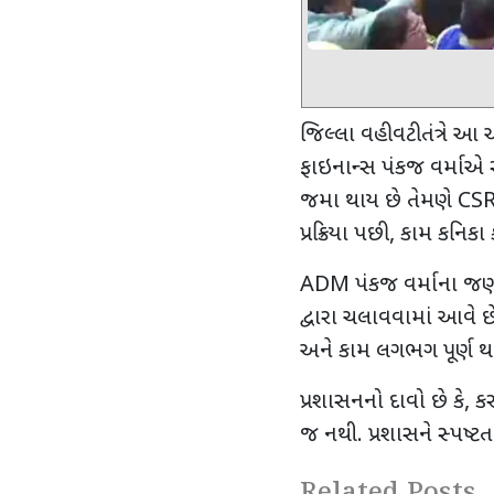
જિલ્લા વહીવટીતંત્રે 
ફાઇનાન્સ પંકજ વર્માએ સ્
જમા થાય છે તેમણે
CS
પ્રક્રિયા પછી
,
કામ કનિકા કન
ADM
પંકજ વર્માના જ
દ્વારા ચલાવવામાં આવે છે.
અને કામ લગભગ પૂર્ણ થઈ
પ્રશાસનનો દાવો છે કે
,
કર
જ નથી. પ્રશાસને સ્પષ્ટતા
Related Posts