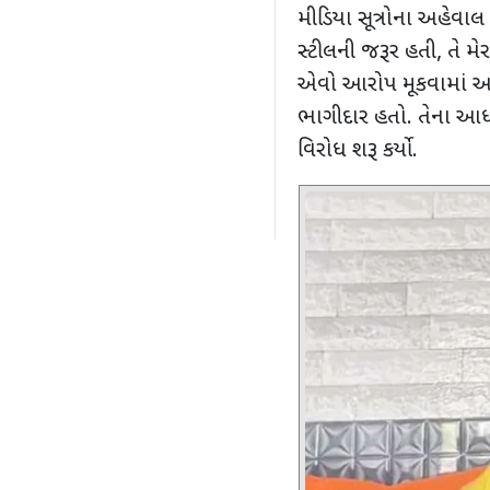
મીડિયા સૂત્રોના અહેવા
સ્ટીલની જરૂર હતી
,
તે મે
એવો આરોપ મૂકવામાં આવ
ભાગીદાર હતો. તેના આધ
વિરોધ શરૂ કર્યો.