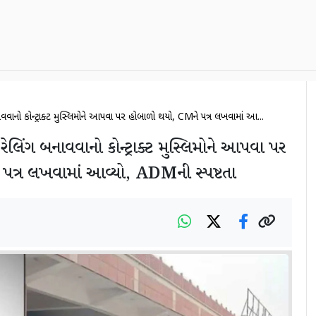
નાવવાનો કોન્ટ્રાક્ટ મુસ્લિમોને આપવા પર હોબાળો થયો, CMને પત્ર લખવામાં આ...
ં રેલિંગ બનાવવાનો કોન્ટ્રાક્ટ મુસ્લિમોને આપવા પર
પત્ર લખવામાં આવ્યો, ADMની સ્પષ્ટતા