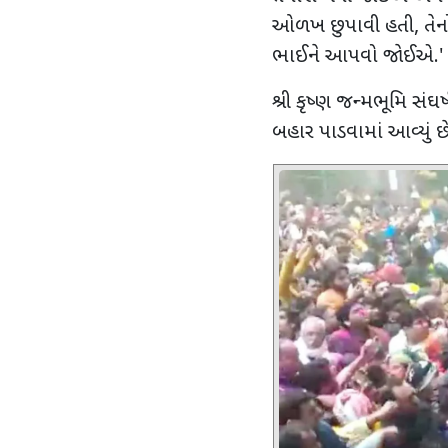
ઓળખ છુપાવી હતી
,
તેન
ભાઈને આપવો જોઈએ.
'
શ્રી કૃષ્ણ જન્મભૂમિ સંઘર
બહાર પાડવામાં આવ્યું છ