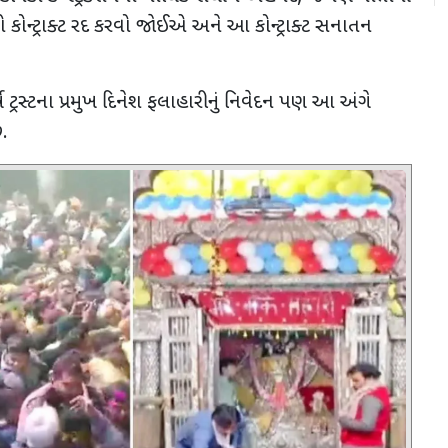
ો કોન્ટ્રાક્ટ રદ કરવો જોઈએ અને આ કોન્ટ્રાક્ટ સનાતન
્ષ ટ્રસ્ટના પ્રમુખ દિનેશ ફલાહારીનું નિવેદન પણ આ અંગે
ે.