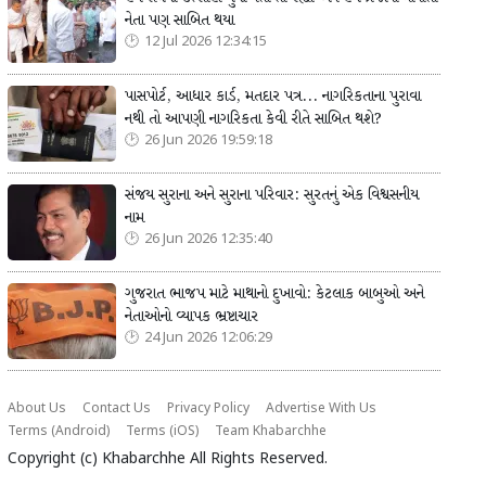
નેતા પણ સાબિત થયા
12 Jul 2026 12:34:15
પાસપોર્ટ, આધાર કાર્ડ, મતદાર પત્ર... નાગરિકતાના પુરાવા
નથી તો આપણી નાગરિકતા કેવી રીતે સાબિત થશે?
26 Jun 2026 19:59:18
સંજય સુરાના અને સુરાના પરિવાર: સુરતનું એક વિશ્વસનીય
નામ
26 Jun 2026 12:35:40
ગુજરાત ભાજપ માટે માથાનો દુખાવો: કેટલાક બાબુઓ અને
નેતાઓનો વ્યાપક ભ્રષ્ટાચાર
24 Jun 2026 12:06:29
About Us
Contact Us
Privacy Policy
Advertise With Us
Terms (Android)
Terms (iOS)
Team Khabarchhe
Copyright (c)
Khabarchhe
All Rights Reserved.