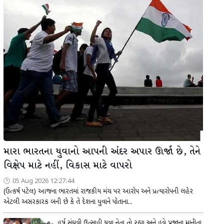
મારા ભારતના યુવાનો આપની અંદર અપાર ઊર્જા છે, તેને
વિક્ષેપ માટે નહીં, વિકાસ માટે વાપરો
05 Aug 2026 12:27:44
(ઉત્કર્ષ પટેલ) આજના ભારતમાં રાજકીય મંચ પર આરોપ અને પ્રત્યારોપની લહેર
એટલી અસરકારક બની છે કે તે દેશના યુવાને પોતાના...
હર્ષ સંઘવી ઉત્સાહી યુવા નેતા તો રહ્યા અને હવે પ્રજાના માનીતા