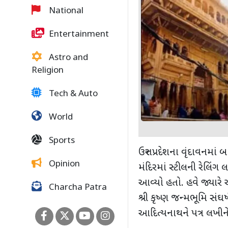
National
Entertainment
Astro and
Religion
Tech & Auto
World
Sports
ઉત્તર પ્રદેશના વૃંદાવનમા
Opinion
મંદિરમાં સ્ટીલની રેલિંગ 
આવ્યો હતો. હવે જ્યારે
Charcha Patra
શ્રી કૃષ્ણ જન્મભૂમિ સંઘ
આદિત્યનાથને પત્ર લખીને ક