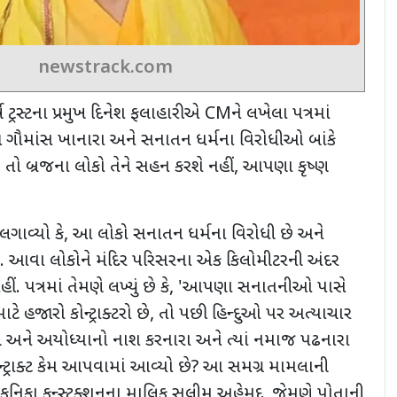
newstrack.com
્ષ ટ્રસ્ટના પ્રમુખ દિનેશ ફલાહારીએ
CM
ને લખેલા પત્રમાં
 ગૌમાંસ ખાનારા અને સનાતન ધર્મના વિરોધીઓ બાંકે
,
તો બ્રજના લોકો તેને સહન કરશે નહીં
,
આપણા કૃષ્ણ
ગાવ્યો કે
,
આ લોકો સનાતન ધર્મના વિરોધી છે અને
 છે. આવા લોકોને મંદિર પરિસરના એક કિલોમીટરની અંદર
ં. પત્રમાં તેમણે લખ્યું છે કે
, '
આપણા સનાતનીઓ પાસે
ટે હજારો કોન્ટ્રાક્ટરો છે
,
તો પછી હિન્દુઓ પર અત્યાચાર
ી અને અયોધ્યાનો નાશ કરનારા અને ત્યાં નમાજ પઢનારા
ટ્રાક્ટ કેમ આપવામાં આવ્યો છે
?
આ સમગ્ર મામલાની
િકા કન્સ્ટ્રક્શનના માલિક સલીમ અહેમદ
,
જેમણે પોતાની