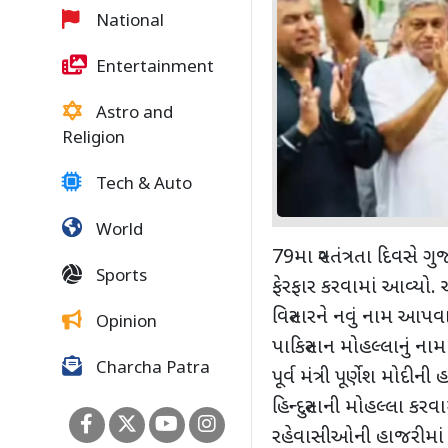
National
Entertainment
Astro and
Religion
Tech & Auto
World
79મા સ્વતંત્રતા દિવસે
Sports
ફેરફાર કરવામાં આવ્યો
વિસ્તારને નવું નામ આપવા
Opinion
પાકિસ્તાન મોહલ્લાનું ના
Charcha Patra
પૂર્વ મંત્રી પૂર્ણેશ મોદીની
હિન્દુસ્તાની મોહલ્લા કરવા
રહેવાસીઓની હાજરીમાં એક