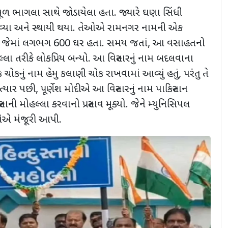
ળ ભાગલા સાથે જોડાયેલા હતા. જ્યારે ઘણા સિંધી
વ્યા અને સ્થાયી થયા. તેઓએ રામનગર નામની એક
,
જેમાં લગભગ 600 ઘર હતા. સમય જતાં
,
આ વસાહતનો
લા તરીકે લોકપ્રિય બન્યો. આ વિસ્તારનું નામ બદલવાના
ચોકનું નામ હેમુ કલાણી ચોક રાખવામાં આવ્યું હતું
,
પરંતુ તે
 ત્યાર પછી
,
પૂર્ણેશ મોદીએ આ વિસ્તારનું નામ પાકિસ્તાન
્તાની મોહલ્લા કરવાનો પ્રસ્તાવ મૂક્યો. જેને મ્યુનિસિપલ
ઓએ મંજૂરી આપી.