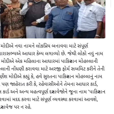
શ મોદીએ નવા નામને લોકપ્રિય બનાવવા માટે સંપૂર્ણ
ધારાસભ્યએ આધાર કેમ્પ લગાવ્યો છે. જેથી લોકો નવું નામ
ણેશ મોદીએ એક મહિલાના આધારમાં પાકિસ્તાન મોહલ્લાની
હલ્લાની નોંધણી કરાવવા માટે અરજી ફોર્મ સબમિટ કરીને તેની
ેશ મોદીએ કહ્યું કે
,
હવે સુરતના પાકિસ્તાન મોહલ્લાનું નામ
 પણ જાહેરાત કરી કે
,
રહેવાસીઓને તેમના આધાર કાર્ડ
,
ન કાર્ડ અને અન્ય મહત્વપૂર્ણ દસ્તાવેજોને જૂના નામ
'
પાકિસ્તાન
રવામાં મદદ કરવા માટે સંપૂર્ણ વ્યવસ્થા કરવામાં આવશે
,
તાવેજ પર ન રહે.