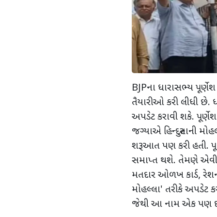
BJP
ના ધારાસભ્ય પૂર્ણે
તૈયારીઓ કરી લીધી છે. 
અપડેટ કરાવી શકે. પૂર્
જગ્યાએ હિન્દુસ્તાની મો
શરૂઆત પણ કરી હતી. પૂર્ણ
સમાપ્ત થશે. તેમણે એવી
મતદાર ઓળખ કાર્ડ
,
રેશ
મોહલ્લા
'
તરીકે અપડેટ ક
જેથી આ નામ એક પણ દસ્