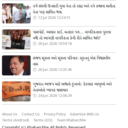
હર્ષ સંઘવી ઉત્સાહી યુવા નેતા તો રહ્યા અને હવે પ્રજાના માનીતા
નેતા પણ સાબિત થયા
12 Jul 2026 12:34:15
પાસપોર્ટ, આધાર કાર્ડ, મતદાર પત્ર... નાગરિકતાના પુરાવા
નથી તો આપણી નાગરિકતા કેવી રીતે સાબિત થશે?
26 Jun 2026 19:59:18
સંજય સુરાના અને સુરાના પરિવાર: સુરતનું એક વિશ્વસનીય
નામ
26 Jun 2026 12:35:40
ગુજરાત ભાજપ માટે માથાનો દુખાવો: કેટલાક બાબુઓ અને
નેતાઓનો વ્યાપક ભ્રષ્ટાચાર
24 Jun 2026 12:06:29
About Us
Contact Us
Privacy Policy
Advertise With Us
Terms (Android)
Terms (iOS)
Team Khabarchhe
Copyright (c)
Khabarchhe
All Rights Reserved.