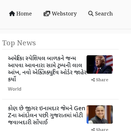
Home
Webstory
Search
Top News
અમેરિકા સ્પેશિયલ બાળકને જન્મ
આપવા આવનારા સામે ટ્રમ્પની લાલ
આંખ, નવો એક્ઝિક્યુટિવ ઓર્ડર જાહેર
કર્યો
Share
World
કોણ છે જીગર ઇનામદાર જેમને Gen
Zના આંદોલન પછી ગુજરાતમાં મોટી
જવાબદારી સોંપાઈ
Share