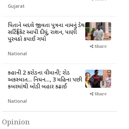
Gujarat
પિતાને બદલે જીવતા પુત્રના નામનું ડેથ
સર્ટિફિકેટ આપી દીધું, રાશન, પાણી
પુરવઠો કપાઈ ગયો
Share
National
કહાની 2 કરોડના વીમાની; રોડ
અકસ્માત... નિધન..., 3 મહિના પછી
કબરમાંથી બોડી બહાર કઢાઈ
Share
National
Opinion