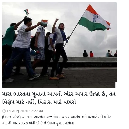
મારા ભારતના યુવાનો આપની અંદર અપાર ઊર્જા છે, તેને
વિક્ષેપ માટે નહીં, વિકાસ માટે વાપરો
05 Aug 2026 12:27:44
(ઉત્કર્ષ પટેલ) આજના ભારતમાં રાજકીય મંચ પર આરોપ અને પ્રત્યારોપની લહેર
એટલી અસરકારક બની છે કે તે દેશના યુવાને પોતાના...