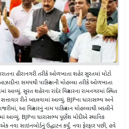
 ગુજરાતના હીરાનગરી તરીકે ઓળખાતા શહેર સુરતમાં મોટો
. આઝાદીના સમયથી પાકિસ્તાની મોહલ્લા તરીકે ઓળખાતા
માં આવ્યું. સુરત શહેરના રાંદેર વિસ્તારના રામનગરમાં સ્થિત
મ સત્તાવાર રીતે બદલવામાં આવ્યું.
BJP
ના ધારાસભ્ય અને
 હાજરીમાં
,
આ વિસ્તારનું નામ પાકિસ્તાન મોહલ્લાથી બદલીને
માં આવ્યું.
BJP
ના ધારાસભ્ય પૂર્ણેશ મોદીએ સ્થાનિક
 નવા સાઇનબોર્ડનું ઉદ્ઘાટન કર્યું. નવા ફેરફાર પછી
,
હવે