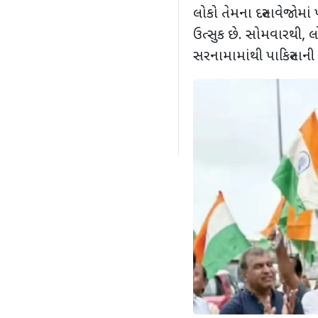
લોકો તેમના દસ્તાવેજોમાં
ઉત્સુક છે. સોમવારથી
,
લ
સરનામામાંથી પાકિસ્તાની