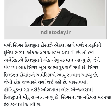
indiatoday.in
પંજાબી સિંગર દિલજીત દોસાંઝે એકલા હાથે પંજાબી સંસ્કૃતિને
દુનિયાભરમાં એક અલગ ઓળખ અપાવી છે. તો હવે
અમેરિકાએ દિલજીતને એક એવું સન્માન આપ્યું છે
,
જેને
મેળવ્યા બાદ સિંગર ખૂબ જ ભાવુક થઈ ગયો છે.
સિંગર
દિલજીત દોસાંઝને અમેરિકાએ આવું સન્માન આપ્યું છે
,
જેની દરેક જગ્યાએ ચર્ચા થઈ રહી છે. વાસ્તવમાં
,
હોલિવુડના ગઢ તરીકે ઓળખાતા લોસ એન્જલસમાં
દિલજીતને મોટું સન્માન મળ્યું છે. સિંગરના જન્મદિવસ પર રજા
જાહેર કરવામાં આવી છે.