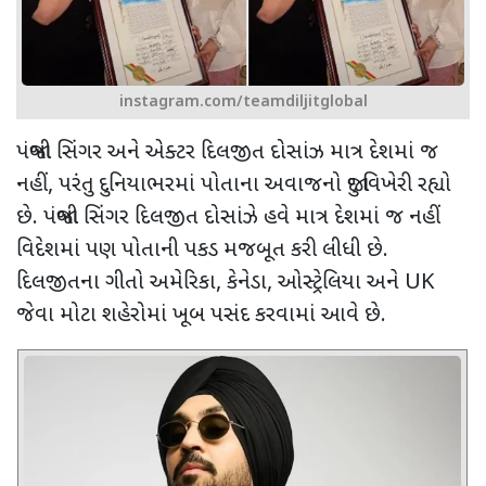
instagram.com/teamdiljitglobal
પંજાબી સિંગર અને એક્ટર દિલજીત દોસાંઝ માત્ર દેશમાં જ
નહીં, પરંતુ દુનિયાભરમાં પોતાના અવાજનો જાદુ વિખેરી રહ્યો
છે. પંજાબી સિંગર દિલજીત દોસાંઝે હવે માત્ર દેશમાં જ નહીં
વિદેશમાં પણ પોતાની પકડ મજબૂત કરી લીધી છે.
દિલજીતના ગીતો અમેરિકા
,
કેનેડા
,
ઓસ્ટ્રેલિયા અને
UK
જેવા મોટા શહેરોમાં ખૂબ પસંદ કરવામાં આવે છે.