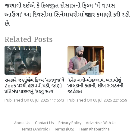
જણાવી દઈએ કે દિલજીત દોસાંઝની ફિલ્મ
'
મેં વાપસ
આઉંગા
'
આ દિવસોમાં સિનેમાઘરોમાં જોરદાર કમાણી કરી રહી
છે.
Related Posts
સરકારે જણાવ્યું કેમ ફિલ્મ 'સતલુજ'ને
'દરેક ગલી-મોહલ્લામાં બતાવીશું
Zee5 પરથી હટાવવી પડી, જાણો
ખાલડાની કહાની, શીખ સંગઠનની
પ્રતિબંધ પાછળનું 'કડવું સત્ય'
જાહેરાત
Published On 08 Jul 2026 11:15:43
Published On 08 Jul 2026 22:15:59
About Us
Contact Us
Privacy Policy
Advertise With Us
Terms (Android)
Terms (iOS)
Team Khabarchhe