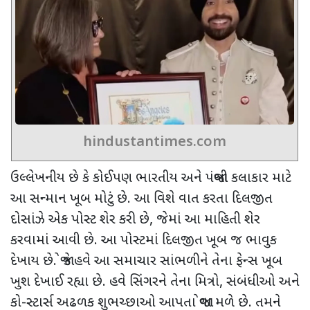
hindustantimes.com
ઉલ્લેખનીય છે કે કોઈપણ ભારતીય અને પંજાબી કલાકાર માટે
આ સન્માન ખૂબ મોટું છે. આ વિશે વાત કરતા દિલજીત
દોસાંઝે એક પોસ્ટ શેર કરી છે
,
જેમાં આ માહિતી શેર
કરવામાં આવી છે. આ પોસ્ટમાં દિલજીત ખૂબ જ ભાવુક
દેખાય છે. જો કે હવે આ સમાચાર સાંભળીને તેના ફેન્સ ખૂબ
ખુશ દેખાઈ રહ્યા છે. હવે સિંગરને તેના મિત્રો
,
સંબંધીઓ અને
કો-સ્ટાર્સ અઢળક શુભચ્છાઓ આપતા જોવા મળે છે. તમને