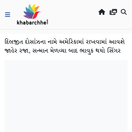
દિલજીત દોસાંઝના નામે અમેરિકામાં રાખવામાં આવશે
જાહેર રજા, સન્માન મેળવ્યા બાદ ભાવુક થયો સિંગર