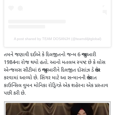
A post shared by TEAM DOSANJH (@teamdiljitglobal)
તમને જણાવી દઈએ કે દિલજીતનો જન્મ
6
જાન્યુઆરી
1984
ના રોજ થયો હતો. આનો મતલબ સ્પષ્ટ છે કે લોસ
એન્જલસ સીટીમાં
6
જાન્યુઆરીને દિલજીત દોસાંઝ ડે જાહેર
કરવામાં આવ્યો છે. સિંગર માટે આ સન્માનની જાહેરાત
કાઉન્સિલ વુમન મોનિકા રોડ્રિગ્ઝે એક શહેરના એક પ્રસ્તાવ
પછી કરી છે.