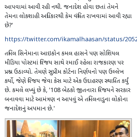
આપવામાં આવી રહી નથી. જનાદેશ હોવા છતાં તેમને
તેમના લોકશાહી અધિકારથી કેમ વંચિત રાખવામાં આવી રહ્યા
છે
?'
https://twitter.com/ikamalhaasan/status/20
તમિલ સિનેમાના આઇકોન કમલ હાસને પણ સોશિયલ
મીડિયા પોસ્ટમાં વિજય સાથે રમાઈ રહેલા રાજકારણ પર
પ્રશ્ન ઉઠાવ્યો. તેમણે સુપ્રીમ કોર્ટના નિર્ણયનો પણ ઉલ્લેખ
કર્યો
,
જેણે વિજય જેવા કેસ માટે એક ઉદાહરણ સ્થાપિત કર્યું
છે. કમલે લખ્યું છે કે
, '108
બેઠકો જીતનારા વિજયને સરકાર
બનાવવા માટે આમંત્રણ ન આપવું એ તમિલનાડુના લોકોના
જનાદેશનું અપમાન છે.
'