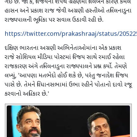
ગઈ છે. જો કે
,
વિજયના શપથ ગ્રહણમાં વિલંબને કારણે કમલ
હાસન અને પ્રકાશ રાજ જેવી અગ્રણી હસ્તીઓ તમિલનાડુના
રાજ્યપાલની ભૂમિકા પર સવાલ ઉઠાવી રહી છે.
https://twitter.com/prakashraaj/status/2052
દક્ષિણ ભારતના અગ્રણી અભિનેતાઓમાંના એક પ્રકાશ
રાજે સોશિયલ મીડિયા પોસ્ટમાં વિજય સાથે રમાઈ રહેલા
રાજકારણ અંગે તમિલનાડુના રાજ્યપાલને પ્રશ્ન કર્યો. તેમણે
લખ્યું
, '
આપણા મતભેદો હોઈ શકે છે
,
પરંતુ જનાદેશ વિજય
પાસે છે. તેમને વિધાનસભામાં ઉભા રહીને પોતાનો દાવો રજૂ
કરવાનો અધિકાર છે.
'