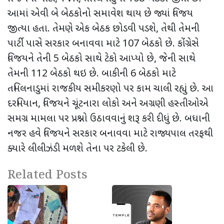
આમાં એવી બે બેઠકોનો સમાવેશ થાય છે જ્યાં વિજય
જીત્યા હતા. તેમણે એક બેઠક છોડવી પડશે
,
તેથી તેમની
પાર્ટી પાસે સરકાર બનાવવા માટે
107
બેઠકો છે. કોંગ્રેસે
વિજયને તેની
5
બેઠકો સાથે ટેકો આપ્યો છે
,
જેની સાથે
તેમની
112
બેઠકો થઇ છે. બાકીની
6
બેઠકો માટે
તમિલનાડુમાં રાજકીય સમીકરણો પર કામ ચાલી રહ્યું છે. આ
દરમિયાન
,
વિજયને ચૂંટનારા લોકો અને અગ્રણી હસ્તીઓએ
સમગ્ર મામલા પર પ્રશ્નો ઉઠાવવાનું શરૂ કરી દીધું છે. બધાની
નજર હવે વિજયને સરકાર બનાવવા માટે રાજ્યપાલ તરફથી
ક્યારે લીલીઝંડી મળશે તેના પર ટકેલી છે.
Related Posts