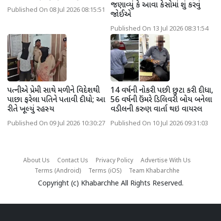
જણાવ્યું કે આવા કેસોમાં શું કરવું
Published On 08 Jul 2026 08:15:51
જોઈએ
Published On 13 Jul 2026 08:31:54
પત્નીએ પ્રેમી સાથે મળીને વિદેશથી
14 વર્ષની નોકરી પછી છુટા કરી દીધા,
પાછા ફરેલા પતિને પતાવી દીધો; આ
56 વર્ષની ઉંમરે ડિલિવરી બોય બનેલા
રીતે ખૂલ્યું રહસ્ય
વડીલની કરુણ વાર્તા થઇ વાયરલ
Published On 09 Jul 2026 10:30:27
Published On 10 Jul 2026 09:31:03
About Us
Contact Us
Privacy Policy
Advertise With Us
Terms (Android)
Terms (iOS)
Team Khabarchhe
Copyright (c)
Khabarchhe
All Rights Reserved.