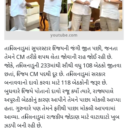
youtube.com
તામિલનાડુમાં સુપરસ્ટાર વિજયની જંગી જીત પછી
,
જનતા
તેમને
CM
તરીકે શપથ લેતા જોવાની રાહ જોઈ રહી છે.
જોકે
,
તમિલનાડુની
233
માંથી સૌથી વધુ
108
બેઠકો જીતવા
છતાં
,
વિજય
CM
પદથી દૂર છે. તમિલનાડુમાં સરકાર
બનાવવાનો દાવો કરવા માટે
118
બેઠકોની જરૂર છે.
બુધવારે વિજયે પોતાનો દાવો રજૂ કર્યો ત્યારે
,
રાજ્યપાલે
અપૂરતી બેઠકોનું કારણ આપીને તેમને પાછા મોકલી આપ્યા
હતા. ગુરુવારે પણ તેમને ફરીથી પાછા મોકલી આપવામાં
આવ્યા. તમિલનાડુમાં રાજકીય જોડાણ માટે વાટાઘાટો ખુબ
ઝડપી બની રહી છે.