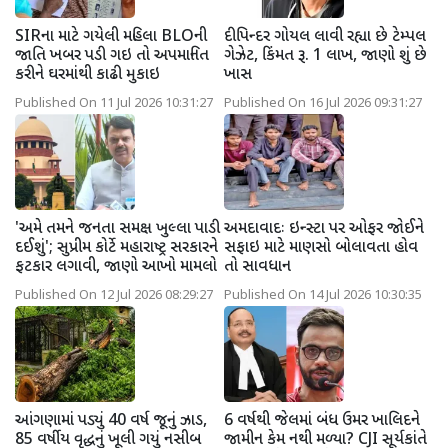
SIRના માટે ગયેલી મહિલા BLOની
દીપિન્દર ગોયલ લાવી રહ્યા છે ટેમ્પલ
જાતિ ખબર પડી ગઇ તો અપમાનિત
ગેઝેટ, કિંમત રૂ. 1 લાખ, જાણો શું છે
કરીને ઘરમાંથી કાઢી મુકાઇ
ખાસ
Published On 11 Jul 2026 10:31:27
Published On 16 Jul 2026 09:31:27
'અમે તમને જનતા સમક્ષ ખુલ્લા પાડી
અમદાવાદઃ ઇન્સ્ટા પર ઓફર જોઈને
દઈશું'; સુપ્રીમ કોર્ટે મહારાષ્ટ્ર સરકારને
સફાઇ માટે માણસો બોલાવતા હોવ
ફટકાર લગાવી, જાણો આખો મામલો
તો સાવધાન
Published On 12 Jul 2026 08:29:27
Published On 14 Jul 2026 10:30:35
આંગણામાં પડ્યું 40 વર્ષ જૂનું ઝાડ,
6 વર્ષથી જેલમાં બંધ ઉમર ખાલિદને
85 વર્ષીય વૃદ્ધનું ખૂલી ગયું નસીબ
જામીન કેમ નથી મળ્યા? CJI સૂર્યકાંતે