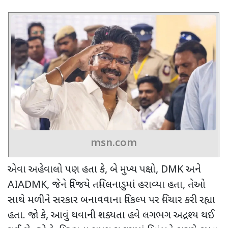
msn.com
એવા અહેવાલો પણ હતા કે
,
બે મુખ્ય પક્ષો
, DMK
અને
AIADMK,
જેને વિજયે તમિલનાડુમાં હરાવ્યા હતા
,
તેઓ
સાથે મળીને સરકાર બનાવવાના વિકલ્પ પર વિચાર કરી રહ્યા
હતા. જો કે
,
આવું થવાની શક્યતા હવે લગભગ અદ્રશ્ય થઈ