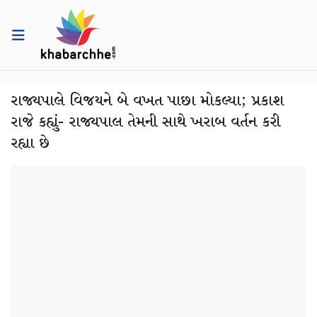
રાજ્યપાલે વિજયને બે વખત પાછા મોકલ્યા; પ્રકાશ
રાજે કહ્યું- રાજ્યપાલ તેમની સાથે ખરાબ વર્તન કરી
રહ્યા છે