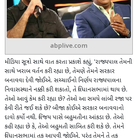
abplive.com
મીડિયા સૂત્રો સાથે વાત કરતા પ્રકાશે કહ્યું
, '
રાજ્યપાલ તેમની
સાથે ખરાબ વર્તન કરી રહ્યા છે
,
તેમણે તેમને સરકાર
બનાવવા દેવી જોઈએ. સચ્ચાઈનો નિર્ણય રાજ્યપાલના
નિવાસસ્થાને નક્કી કરી શકાતો
,
તે વિધાનસભામાં થાય છે.
તેઓ આવું કેમ કરી રહ્યા છે
?
તેઓ આ સમયે લાંબી રજા પર
કેવી રીતે જઈ શકે છે
?
બીજા કોઈએ સરકાર બનાવવાનો
દાવો કર્યો નથી. વિજય પાસે બહુમતીના આંકડા છે. તેઓ
કહી રહ્યા છે કે
,
તેઓ બહુમતી સાબિત કરી શકે છે. તેમને
વિધાનસભામાં તક આપવી જોઈએ
,
પરંતુ તેમને તે તક