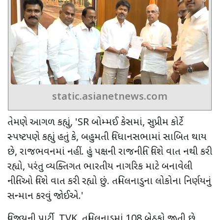
static.asianetnews.com
તેમણે આગળ કહ્યું
, 'SR
બોમ્મઈ કેસમાં
,
સુપ્રીમ કોર્ટે
સ્પષ્ટપણે કહ્યું હતું કે
,
બહુમતી વિધાનસભામાં સાબિત થાય
છે
,
રાજભવનમાં નહીં. હું પક્ષની રાજનીતિ વિશે વાત નથી કરી
રહ્યો
,
પરંતુ વ્યક્તિગત ભારતીય નાગરિક માટે બનાવેલી
નીતિઓ વિશે વાત કરી રહ્યો છું. તમિલનાડુના લોકોના નિર્ણયનું
સન્માન કરવું જોઈએ.
'
વિજયની પાર્ટી
, TVK,
તમિલનાડુમાં
108
બેઠકો જીતી છે.