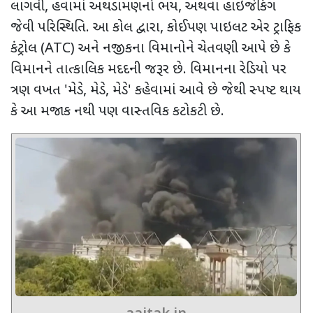
લાગવી
,
હવામાં અથડામણનો ભય
,
અથવા હાઇજેકિંગ
જેવી પરિસ્થિતિ. આ કોલ દ્વારા
,
કોઈપણ પાઇલટ એર ટ્રાફિક
કંટ્રોલ (
ATC)
અને નજીકના વિમાનોને ચેતવણી આપે છે કે
વિમાનને તાત્કાલિક મદદની જરૂર છે. વિમાનના રેડિયો પર
ત્રણ વખત
'
મેડે
,
મેડે
,
મેડે
'
કહેવામાં આવે છે જેથી સ્પષ્ટ થાય
કે આ મજાક નથી પણ વાસ્તવિક કટોકટી છે.