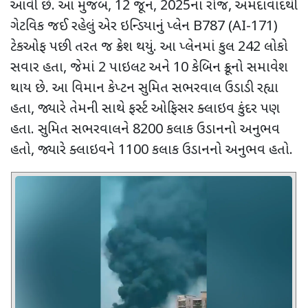
આવી છે. આ મુજબ
, 12
જૂન
, 2025
ના રોજ
,
અમદાવાદથી
ગેટવિક જઈ રહેલું એર ઇન્ડિયાનું પ્લેન
B787 (AI-171)
ટેકઓફ પછી તરત જ ક્રેશ થયું. આ પ્લેનમાં કુલ
242
લોકો
સવાર હતા
,
જેમાં
2
પાઇલટ અને
10
કેબિન ક્રૂનો સમાવેશ
થાય છે. આ વિમાન કેપ્ટન સુમિત સભરવાલ ઉડાડી રહ્યા
હતા
,
જ્યારે તેમની સાથે ફર્સ્ટ ઓફિસર ક્લાઇવ કુંદર પણ
હતા. સુમિત સભરવાલને
8200
કલાક ઉડાનનો અનુભવ
હતો
,
જ્યારે ક્લાઇવને
1100
કલાક ઉડાનનો અનુભવ હતો.