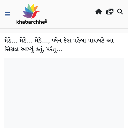
મેડે... મેડે... મેડે..., પ્લેન ક્રેશ પહેલા પાયલટે આ
સિગ્નલ આપ્યું હતું, પરંતુ...