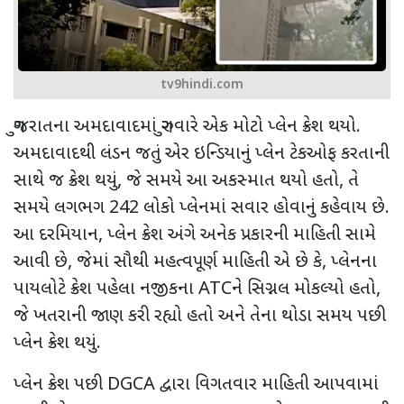
tv9hindi.com
ગુજરાતના અમદાવાદમાં ગુરુવારે એક મોટો પ્લેન ક્રેશ થયો.
અમદાવાદથી લંડન જતું એર ઇન્ડિયાનું પ્લેન ટેકઓફ કરતાની
સાથે જ ક્રેશ થયું
,
જે સમયે આ અકસ્માત થયો હતો
,
તે
સમયે લગભગ
242
લોકો પ્લેનમાં સવાર હોવાનું કહેવાય છે.
આ દરમિયાન
,
પ્લેન ક્રેશ અંગે અનેક પ્રકારની માહિતી સામે
આવી છે
,
જેમાં સૌથી મહત્વપૂર્ણ માહિતી એ છે કે
,
પ્લેનના
પાયલોટે ક્રેશ પહેલા નજીકના
ATC
ને સિગ્નલ મોકલ્યો હતો
,
જે ખતરાની જાણ કરી રહ્યો હતો અને તેના થોડા સમય પછી
પ્લેન ક્રેશ થયું.
પ્લેન ક્રેશ પછી
DGCA
દ્વારા વિગતવાર માહિતી આપવામાં