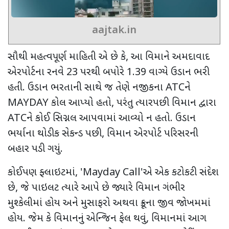
aajtak.in
સૌથી મહત્વપૂર્ણ માહિતી એ છે કે
,
આ વિમાને અમદાવાદ
એરપોર્ટના રનવે
23
પરથી બપોરે
1.39
વાગ્યે ઉડાન ભરી
હતી. ઉડાન ભરતાની સાથે જ તેણે નજીકના
ATC
ને
MAYDAY
કોલ આપ્યો હતો
,
પરંતુ ત્યારપછી વિમાન દ્વારા
ATC
ને કોઈ સિગ્નલ આપવામાં આવ્યો ન હતો. ઉડાન
ભર્યાના થોડીક સેકન્ડ પછી
,
વિમાન એરપોર્ટ પરિસરની
બહાર પડી ગયું.
કોઈપણ ફ્લાઇટમાં
, 'Mayday Call'
એ એક કટોકટી સંદેશ
છે
,
જે પાઇલટ ત્યારે આપે છે જ્યારે વિમાન ગંભીર
મુશ્કેલીમાં હોય અને મુસાફરો અથવા ક્રૂના જીવ જોખમમાં
હોય. જેમ કે વિમાનનું એન્જિન ફેલ થવું
,
વિમાનમાં આગ