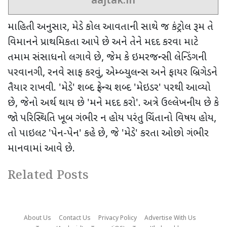
aajtak.in
માહિતી અનુસાર
,
મેડે કોલ આવતાની સાથે જ કંટ્રોલ રૂમ તે
વિમાનને પ્રાથમિકતા આપે છે અને તેને મદદ કરવા માટે
તમામ સંસાધનો લગાવે છે
,
જેમ કે ઇમરજન્સી લેન્ડિંગની
પરવાનગી
,
રનવે સાફ કરવું
,
એમ્બ્યુલન્સ અને ફાયર બ્રિગેડને
તૈયાર રાખવી.
'
મેડે
'
શબ્દ ફ્રેન્ચ શબ્દ
'
મેઇડર
'
પરથી આવ્યો
છે
,
જેનો અર્થ થાય છે
'
મને મદદ કરો
'.
અત્રે ઉલ્લેખનીય છે કે
જો પરિસ્થિતિ ખૂબ ગંભીર ન હોય પરંતુ ચિંતાનો વિષય હોય
,
તો પાઇલટ
'
પેન-પેન
'
કહે છે
,
જે
'
મેડે
'
કરતા ઓછો ગંભીર
માનવામાં આવે છે.
Related Posts
About Us
Contact Us
Privacy Policy
Advertise With Us