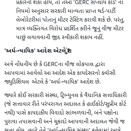
પ્રકારની શંકા હોય
,
તો તેઓ
'GERC
સપ્લાય કોડ
'
ના
નિયમો અનુસાર સરકારી માન્યતા પ્રાપ્ત થર્ડ-પાર્ટી
લેબોરેટરીમાં પોતાનું મીટર ટેસ્ટિંગ કરાવી શકે છે. પરંતુ
,
માત્ર વ્યક્તિગત વિરોધ પ્રદર્શિત કરીને જૂનું વીજ મીટર
પાછું લગાવવાની જીદ સ્વીકારી શકાય નહીં.
'
અર્ધ-ન્યાયિક
'
આદેશ એટલે શું
?
અત્રે નોંધનીય છે કે
GERC
ના વીજ લોકપાલ દ્વારા
આપવામાં આવેલો આ આદેશ એક કાયદેસરનો ક્વૉસી
જ્યુડિશિયલ
એટલે કે
'
અર્ધ-ન્યાયિક
'
આદેશ
છે.
જ્યારે કોઈ સરકારી સંસ્થા
,
ટ્રિબ્યુનલ કે વૈધાનિક સત્તાધિકારી
(જે સત્તાવાર રીતે પરંપરાગત અદાલત કે હાઈકોર્ટ/સુપ્રીમ કોર્ટ
નથી) પાસે કાયદાકીય વિવાદો સાંભળવાની
,
બંને પક્ષોના
પુરાવા તપાસવાની અને ચુકાદો આપવાની અદાલત જેવી જ
સત્તા હોય
,
ત્યારે તેને
'
અર્ધ-ન્યાયિક સંસ્થા
'
કહેવામાં આવે