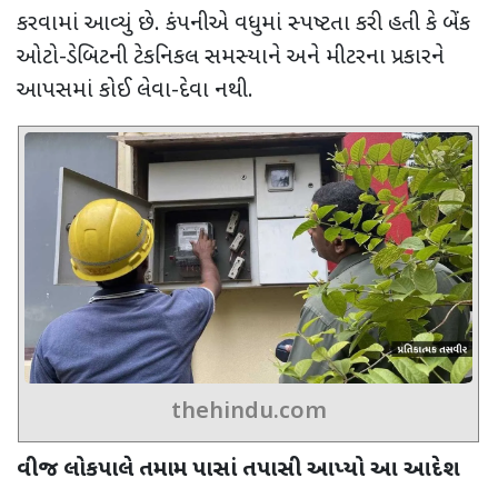
કરવામાં આવ્યું છે. કંપનીએ વધુમાં સ્પષ્ટતા કરી હતી કે બેંક
ઓટો-ડેબિટની ટેકનિકલ સમસ્યાને અને મીટરના પ્રકારને
આપસમાં કોઈ લેવા-દેવા નથી.
thehindu.com
વીજ લોકપાલે તમામ પાસાં તપાસી આપ્યો આ આદેશ