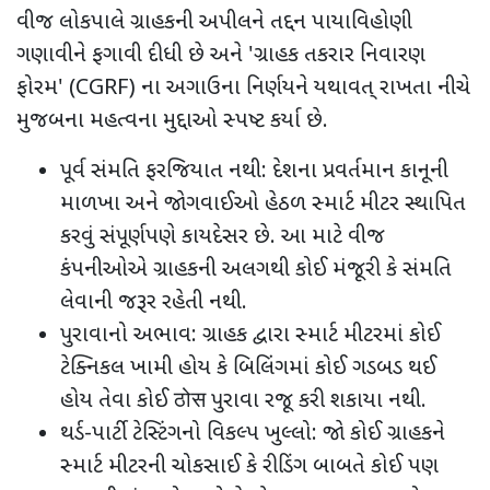
વીજ લોકપાલે ગ્રાહકની અપીલને તદ્દન પાયાવિહોણી
ગણાવીને ફગાવી દીધી છે અને
'
ગ્રાહક તકરાર નિવારણ
ફોરમ
' (CGRF)
ના અગાઉના નિર્ણયને યથાવત્ રાખતા નીચે
મુજબના મહત્વના મુદ્દાઓ સ્પષ્ટ કર્યા છે.
પૂર્વ સંમતિ ફરજિયાત નથી:
દેશના પ્રવર્તમાન કાનૂની
માળખા અને જોગવાઈઓ હેઠળ સ્માર્ટ મીટર સ્થાપિત
કરવું સંપૂર્ણપણે કાયદેસર છે. આ માટે વીજ
કંપનીઓએ ગ્રાહકની અલગથી કોઈ મંજૂરી કે સંમતિ
લેવાની જરૂર રહેતી નથી.
પુરાવાનો અભાવ:
ગ્રાહક દ્વારા સ્માર્ટ મીટરમાં કોઈ
ટેક્નિકલ ખામી હોય કે બિલિંગમાં કોઈ ગડબડ થઈ
હોય તેવા કોઈ
ठोस
પુરાવા રજૂ કરી શકાયા નથી.
થર્ડ-પાર્ટી ટેસ્ટિંગનો વિકલ્પ ખુલ્લો:
જો કોઈ ગ્રાહકને
સ્માર્ટ મીટરની ચોકસાઈ કે રીડિંગ બાબતે કોઈ પણ