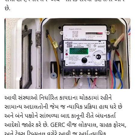
છે.
આવી સંસ્થાઓ નિર્ધારિત કાયદાના ચોકઠામાં રહીને
સામાન્ય અદાલતોની જેમ જ ન્યાયિક પ્રક્રિયા હાથ ધરે છે
અને બંને પક્ષોને સાંભળ્યા બાદ કાનૂની રીતે બંધનકર્તા
આદેશો જાહેર કરે છે.
GERC
વીજ લોકપાલ
,
ગ્રાહક ફોરમ
,
અને ટેક્સ ટ્રિબ્યુનલ વગેરે આવી જ અર્ધ-ન્યાયિક