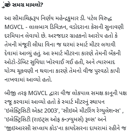
શું છે સમગ્ર મામલો
?
આ સીમાચિહ્નરૂપ નિર્ણય મહેન્દ્રકુમાર ડી. પટેલ વિરુદ્ધ
MGVCL -
લાલબાગ ડિવિઝન
,
વડોદરાના કેસની સુનાવણી
દરમિયાન લેવાયો છે.
અરજદાર ગ્રાહકનો આરોપ હતો કે
તેમની મંજૂરી લીધા વિના જ ઘરમાં સ્માર્ટ મીટર લગાવી
દેવામાં આવ્યું હતું. આ સ્માર્ટ મીટરના કારણે તેમની બેંકની
ઓટો-ડેબિટ સુવિધા ખોરવાઈ ગઈ હતી
,
અને ત્યારબાદ
યોગ્ય ચૂકવણી ન થવાના કારણે તેમનો વીજ પુરવઠો કાપી
નાખવામાં આવ્યો હતો.
બીજી તરફ
MGVCL
દ્વારા વીજ લોકપાલ સમક્ષ કાનૂની પક્ષ
રજૂ કરવામાં આવ્યો હતો કે સ્માર્ટ મીટરનું સ્થાપન
'
ઇલેક્ટ્રિસિટી એક્ટ 2003
', '
સીઇએ મીટરિંગ રેગ્યુલેશન્સ
' ,
'
ઇલેક્ટ્રિસિટી (રાઇટ્સ ઓફ કન્ઝ્યુમર્સ) રૂલ્સ
'
અને
'
જીઇઆરસી સપ્લાય કોડ
'
ના કાયદેસરના દાયરામાં રહીને જ