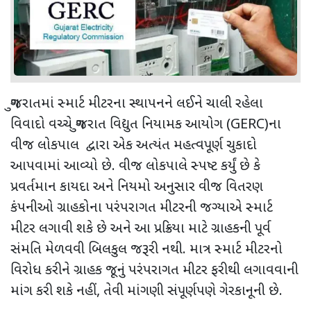
ગુજરાતમાં સ્માર્ટ મીટરના સ્થાપનને લઈને ચાલી રહેલા
વિવાદો વચ્ચે ગુજરાત વિદ્યુત નિયામક આયોગ (
GERC)
ના
વીજ લોકપાલ
દ્વારા એક અત્યંત મહત્વપૂર્ણ ચુકાદો
આપવામાં આવ્યો છે. વીજ લોકપાલે સ્પષ્ટ કર્યું છે કે
પ્રવર્તમાન કાયદા અને નિયમો અનુસાર વીજ વિતરણ
કંપનીઓ ગ્રાહકોના પરંપરાગત મીટરની જગ્યાએ સ્માર્ટ
મીટર લગાવી શકે છે અને આ પ્રક્રિયા માટે ગ્રાહકની પૂર્વ
સંમતિ મેળવવી બિલકુલ જરૂરી નથી. માત્ર સ્માર્ટ મીટરનો
વિરોધ કરીને ગ્રાહક જૂનું પરંપરાગત મીટર ફરીથી લગાવવાની
માંગ કરી શકે નહીં
,
તેવી માંગણી સંપૂર્ણપણે ગેરકાનૂની છે.