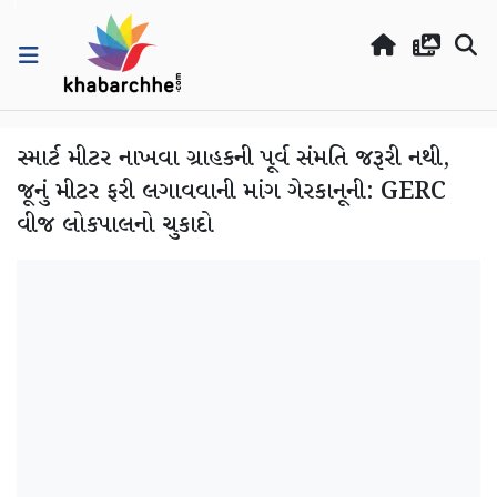
સ્માર્ટ મીટર નાખવા ગ્રાહકની પૂર્વ સંમતિ જરૂરી નથી,
જૂનું મીટર ફરી લગાવવાની માંગ ગેરકાનૂની: GERC
વીજ લોકપાલનો ચુકાદો