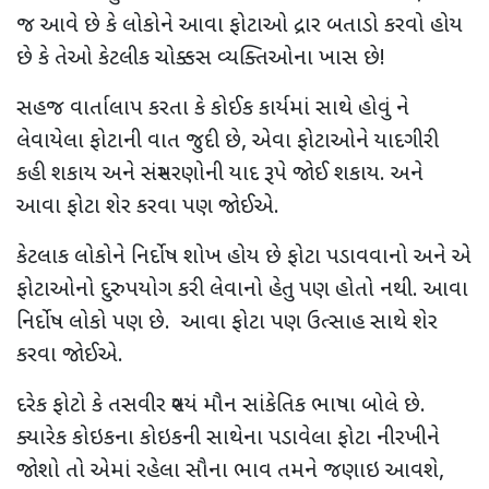
જ આવે છે કે લોકોને આવા ફોટાઓ દ્રાર બતાડો કરવો હોય
છે કે તેઓ કેટલીક ચોક્કસ વ્યક્તિઓના ખાસ છે!
સહજ વાર્તાલાપ કરતા કે કોઈક કાર્યમાં સાથે હોવું ને
લેવાયેલા ફોટાની વાત જુદી છે, એવા ફોટાઓને યાદગીરી
કહી શકાય અને સંસ્મરણોની યાદ રૂપે જોઈ શકાય. અને
આવા ફોટા શેર કરવા પણ જોઈએ.
કેટલાક લોકોને નિર્દોષ શોખ હોય છે ફોટા પડાવવાનો અને એ
ફોટાઓનો દુરુપયોગ કરી લેવાનો હેતુ પણ હોતો નથી. આવા
નિર્દોષ લોકો પણ છે. આવા ફોટા પણ ઉત્સાહ સાથે શેર
કરવા જોઈએ.
દરેક ફોટો કે તસવીર સ્વયં મૌન સાંકેતિક ભાષા બોલે છે.
ક્યારેક કોઇકના કોઇકની સાથેના પડાવેલા ફોટા નીરખીને
જોશો તો એમાં રહેલા સૌના ભાવ તમને જણાઇ આવશે,