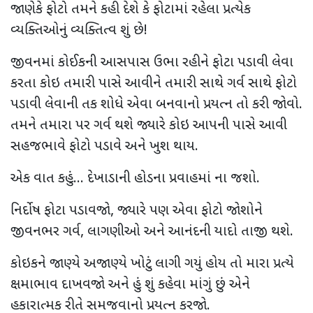
જાણેકે ફોટો તમને કહી દેશે કે ફોટામાં રહેલા પ્રત્યેક
વ્યક્તિઓનું વ્યક્તિત્વ શું છે!
જીવનમાં કોઈકની આસપાસ ઉભા રહીને ફોટા પડાવી લેવા
કરતા કોઇ તમારી પાસે આવીને તમારી સાથે ગર્વ સાથે ફોટો
પડાવી લેવાની તક શોધે એવા બનવાનો પ્રયત્ન તો કરી જોવો.
તમને તમારા પર ગર્વ થશે જ્યારે કોઇ આપની પાસે આવી
સહજભાવે ફોટો પડાવે અને ખુશ થાય.
એક વાત કહું... દેખાડાની હોડના પ્રવાહમાં ના જશો.
નિર્દોષ ફોટા પડાવજો, જ્યારે પણ એવા ફોટો જોશોને
જીવનભર ગર્વ, લાગણીઓ અને આનંદની યાદો તાજી થશે.
કોઇકને જાણ્યે અજાણ્યે ખોટું લાગી ગયું હોય તો મારા પ્રત્યે
ક્ષમાભાવ દાખવજો અને હું શું કહેવા માંગું છું એને
હકારાત્મક રીતે સમજવાનો પ્રયત્ન કરજો.