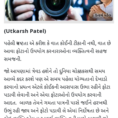
(Utkarsh Patel)
પહેલી સ્પષ્ટતા એ કરીશ કે વાત કોઈની ટીકાની નથી, વાત છે
આવા ફોટાનો ઉપયોગ કરનારાઓના વ્યક્તિત્વની સહજ
સમજની.
જો આપણામાં ત્રેવડ હશેને તો દુનિયા ચોક્કકસથી સમય
આવ્યે કદર કરશે પણ એ સમય પહેલા યોગ્યતાનો દેખાડો
કરવાનો પ્રયત્ન એટલે કોઈકની આસપાસ ઉભા રહીને ફોટા
પડાવી લેવાની અને એવા ફોટાઓનો ઉપયોગ કરવાની
આદત. બાળક તેમને ગમતા પાત્રની પાસે જઈને હરખથી
ઉભું રહી જાય અને ફોટો પડાવી લે એમાં નિર્દોષતા છે અને