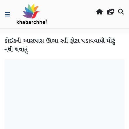
કોઈકની આસપાસ ઊભા રહી ફોટા પડાવવાથી મોટું
નથી થવાતું