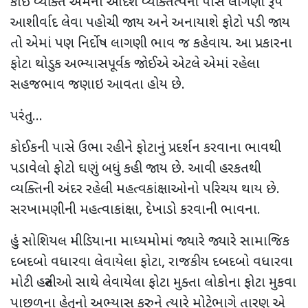
કોઇ વ્યક્તિ એમના આદર્શ વ્યક્તિત્વની પાસે લાગણી રૂપે
આશીર્વાદ લેવા પહોચી જાય અને અનાયાશે ફોટો પડી જાય
તો એમાં પણ નિર્દોષ લાગણી ભાવ જ કહેવાય. આ પ્રકારના
ફોટા થોડુક અભ્યાસપૂર્વક જોઈએ એટલે એમાં રહેલા
સહજભાવ જણાઇ આવતા હોય છે.
પરંતુ...
કોઈકની પાસે ઉભા રહીને ફોટાનું પ્રદર્શન કરવાના ભાવથી
પડાવેલો ફોટો ઘણું બધું કહી જાય છે. આવી હરકતથી
વ્યક્તિની અંદર રહેલી મહત્વકાંક્ષાઓનો પરિચય થાય છે.
સરખામણીની મહત્વાકાંક્ષા, દેખાડો કરવાની ભાવના.
હું સોશિયલ મીડિયાના માધ્યમોમાં જ્યારે જ્યારે સામાજિક
દબદબો વધારવા લેવાયેલા ફોટા, રાજકીય દબદબો વધારવા
મોટી હસ્તીઓ સાથે લેવાયેલા ફોટા મુક્તા લોકોના ફોટા મુકવા
પાછળના હેતુનો અભ્યાસ કરુને ત્યારે મોટેભાગે તારણ એ