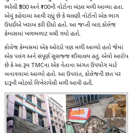
ભરેલી
₹500
અને
₹100
ની નોટોના બંડલ મળી આવ્યા હતા.
એવું કહેવામા આવી રહ્યું છે કે ચલણી નોટોનો એક ભાગ
ઉધઈએ ખરાબ કરી દીધો હતો. આ જપ્તી બાદ કોલેજ
કેમ્પસમાં ખળભળાટ મચી ગયો હતો.
કોલેજ કેમ્પસમાં એક ઓરડો પણ મળી આવ્યો હતો જેમાં
એક પલંગ અને સંપૂર્ણ સુસજ્જ શૌચાલય હતું. એવો આરોપ
છે કે આ રૂમ
TMC
ના એક નેતાના અંગત ઉપયોગ માટે
બનાવવામાં આવ્યો હતો. આ ઉપરાંત
,
કોલેજની છત પર
દારૂની બોટલો વિખેરાયેલી મળી આવી હતી.