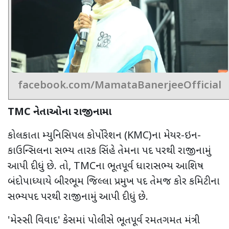
facebook.com/MamataBanerjeeOfficial
TMC
નેતાઓના રાજીનામા
કોલકાતા મ્યુનિસિપલ કોર્પોરેશન (
KMC
)ના મેયર-ઇન-
કાઉન્સિલના સભ્ય તારક સિંહે તેમના પદ પરથી રાજીનામું
આપી દીધું છે. તો
, TMC
ના ભૂતપૂર્વ ધારાસભ્ય આશિષ
બંદોપાધ્યાયે બીરભૂમ જિલ્લા પ્રમુખ પદ તેમજ કોર કમિટીના
સભ્યપદ પરથી રાજીનામું આપી દીધું છે.
'
મેસ્સી વિવાદ
'
કેસમાં પોલીસે ભૂતપૂર્વ રમતગમત મંત્રી