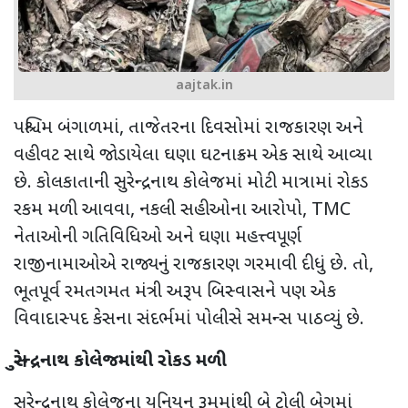
aajtak.in
પશ્ચિમ બંગાળમાં
,
તાજેતરના દિવસોમાં રાજકારણ અને
વહીવટ સાથે જોડાયેલા ઘણા ઘટનાક્રમ એક સાથે આવ્યા
છે. કોલકાતાની સુરેન્દ્રનાથ કોલેજમાં મોટી માત્રામાં રોકડ
રકમ મળી આવવા
,
નકલી સહીઓના આરોપો
, TMC
નેતાઓની ગતિવિધિઓ અને ઘણા મહત્ત્વપૂર્ણ
રાજીનામાઓએ રાજ્યનું રાજકારણ ગરમાવી દીધું છે. તો
,
ભૂતપૂર્વ રમતગમત મંત્રી અરૂપ બિસ્વાસને પણ એક
વિવાદાસ્પદ કેસના સંદર્ભમાં પોલીસે સમન્સ પાઠવ્યું છે.
સુરેન્દ્રનાથ કોલેજમાંથી રોકડ મળી
સુરેન્દ્રનાથ કોલેજના યુનિયન રૂમમાંથી બે ટ્રોલી બેગમાં