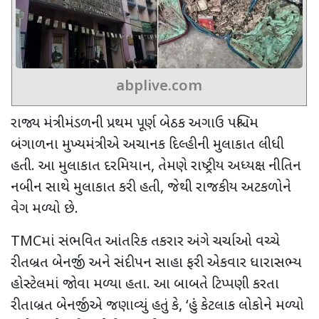
abplive.com
રાજ્ય મંત્રીમંડળની પ્રથમ પૂર્ણ બેઠક અગાઉ
પશ્ચિમ
બંગાળના મુખ્યમંત્રીએ અચાનક દિલ્હીની મુલાકાત લીધી
હતી. આ મુલાકાત દરમિયાન
,
તેમણે રાષ્ટ્રીય અધ્યક્ષ નીતિન
નબીન સાથે મુલાકાત કરી હતી
,
જેથી રાજકીય અટકળોને
વેગ મળ્યો છે.
TMC
માં સંભવિત આંતરિક તકરાર અંગે ચર્ચાઓ વચ્ચે
રીતબ્રત બેનર્જી અને સંદીપન સાહા ફરી એકવાર ધારાસભ્ય
હોસ્ટેલમાં જોવા મળ્યા હતા. આ બાબતે ટિપ્પણી કરતા
રીતાબ્રત બેનર્જીએ જણાવ્યું હતું કે
, ‘
હું કેટલાક લોકોને મળ્યો