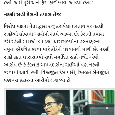
હતો. અમે મુરી અને ફિશ ફ્રાઈ ખાવા આવ્યા હતા.
’
નકલી સહી કેસની તપાસ તેજ
વિરોધ પક્ષના નેતા દ્વારા રજૂ કરાયેલા પ્રસ્તાવ પર નકલી
સહીઓ હોવાના આરોપો સામે આવ્યા છે. કેસની તપાસ
કરી રહેલી
CID
એ 3
TMC
ધારાસભ્યોના હસ્તાક્ષરના
નમૂના એકત્રિત કરવા માટે કોર્ટની પરવાનગી માંગી છે.
નકલી
સહી ફક્ત ધારાસભ્યો સુધી મર્યાદિત રહ્યો નથી. એવો
આરોપ છે કે કેટલાક અમલદારોની સહીઓ પણ નકલી
કરવામાં આવી હતી. વિશ્વજીત દેબ પછી
,
રિતબ્રત બેનર્જીએ
પણ આ પ્રકારના આરોપો લગાવ્યા છે.