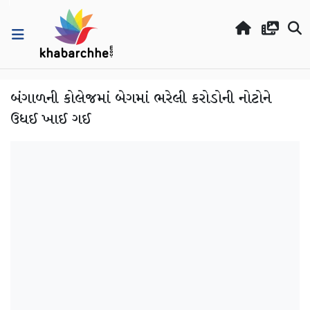
બંગાળની કોલેજમાં બેગમાં ભરેલી કરોડોની નોટોને
ઉધઈ ખાઈ ગઈ