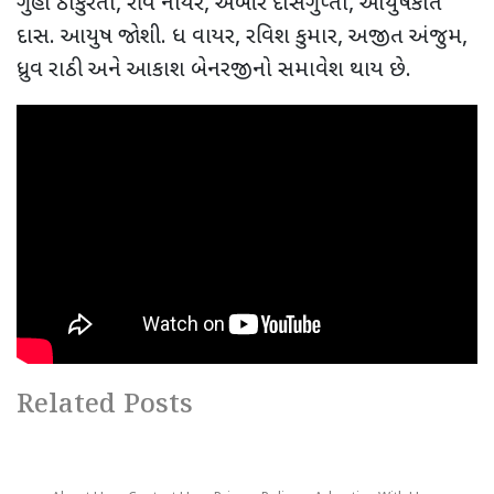
ગુહા ઠાકુરતા
,
રવિ નાયર
,
અબીર દાસગુપ્તા
,
આયુષકાંત
દાસ. આયુષ જોશી. ધ વાયર
,
રવિશ કુમાર
,
અજીત અંજુમ
,
ધ્રુવ રાઠી અને આકાશ બેનરજીનો સમાવેશ થાય છે.
Related Posts