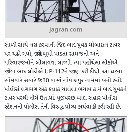
jagran.com
સાળી સાથે લગ્ન કરવાની જિદ બાદ યુવક મોબાઇલ ટાવર
પર ચઢી ગયો
,
જ્યાથી બૂમો પાડતા ગ્રામજનો અને
પરિવારજનોને બોલાવવા લાગ્યો. ત્યાં પહોંચેલા લોકોએ
જોયા બાદ લોકોએ
UP
-
112
ને જાણ કરી દીધી. આ ઘટના
સોમવારે સવારે
9:30
વાગ્યે ગોપાલપુર ગામમાં બની હતી.
પોલીસે લગભગ એક કલાક ચાલેલા બચાવ કાર્ય બાદ યુવકને
ટાવર પરથી નીચે ઉતાર્યો. પૂછપરછ બાદ
,
સહાર પોલીસ
સ્ટેશનની પોલીસ તેની વિરુદ્ધ યોગ્ય કાર્યવાહી કરી રહી છે.