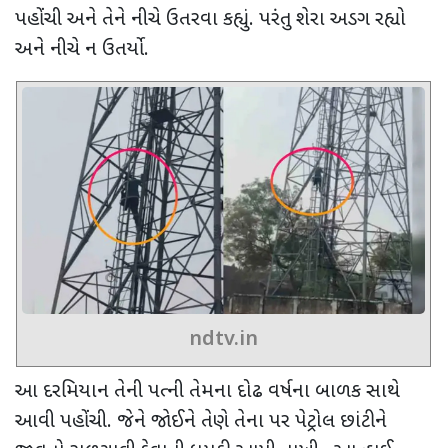
પહોંચી અને તેને નીચે ઉતરવા કહ્યું. પરંતુ
શેરા અડગ રહ્યો
અને નીચે ન ઉતર્યો.
ndtv.in
આ દરમિયાન
તેની પત્ની તેમના દોઢ વર્ષના બાળક સાથે
આવી પહોંચી. જેને જોઈને તેણે તેના પર પેટ્રોલ છાંટીને