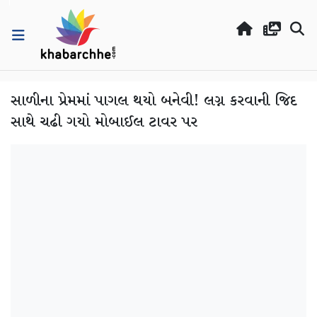
સાળીના પ્રેમમાં પાગલ થયો બનેવી! લગ્ન કરવાની જિદ
સાથે ચઢી ગયો મોબાઈલ ટાવર પર