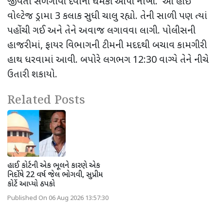
જીવતો સળગાવી દેવાની ધમકી આપી નાખી.
આ હાઈ
વોલ્ટેજ ડ્રામા 3 કલાક સુધી ચાલુ રહ્યો. તેની સાળી પણ ત્યાં
પહોંચી ગઈ અને તેને અવાજ લગાવવા લાગી. પોલીસની
હાજરીમાં
,
ફાયર વિભાગની ટીમની મદદથી બચાવ કામગીરી
હાથ ધરવામાં આવી. બપોરે લગભગ
12:30
વાગ્યે તેને નીચે
ઉતારી શકાયો.
Related Posts
હાઈ કોર્ટની એક ભૂલને કારણે એક
નિર્દોષે 22 વર્ષ જેલ ભોગવી, સુપ્રીમ
કોર્ટે આપ્યો ઠપકો
Published On 06 Aug 2026 13:57:30