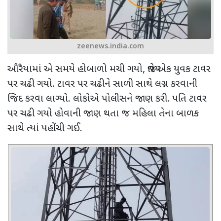
zeenews.india.com
ઔરૈયામાં એ સમયે હોબાળો મચી ગયો
,
જ્યારે એક યુવક ટાવર
પર ચઢી ગયો. ટાવર પર ચઢીને સાળી સાથે લગ્ન કરવાની
જિદ કરવા લાગ્યો. લોકોએ પોલીસને જાણ કરી. પતિ ટાવર
પર ચઢી ગયો હોવાની જાણ થતા જ મહિલા તેના બાળક
સાથે ત્યાં પહોંચી ગઈ.