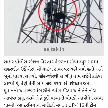
aajtak.in
સહાર પોલીસ સ્ટેશન વિસ્તાર હેઠળના ગોપાલપુર ગામમાં
શહરુદ્દીન ઉર્ફે શેરા
,
મોબાઇલ ટાવર પર ચઢી ગયો હતો અને
બૂમો પાડવા લાગ્યો
.
જોર-જોરથી સાળીનું નામ લઈને કહેવા
લાગ્યો કે
,
તેણે તેની સાથે લગ્ન કરવા છે. જ્યારે ગ્રામજનો
યુવાનનો અવાજ સાંભળીને ત્યાં પહોંચ્યા અને તેને નીચે
આવવા કહ્યું
,
ત્યારે તેણે કૂદી પડવાની ચીમકી આપીને દરવવા
લાગ્યો. આ દરમિયાન
,
માહિતી મળતા
UP-
112
ની ટીમ