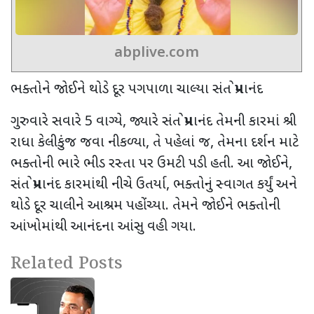
abplive.com
ભક્તોને જોઈને થોડે દૂર પગપાળા ચાલ્યા સંત પ્રેમાનંદ
ગુરુવારે સવારે 5 વાગ્યે, જ્યારે સંત પ્રેમાનંદ તેમની કારમાં શ્રી
રાધા કેલીકુંજ જવા નીકળ્યા, તે પહેલાં જ, તેમના દર્શન માટે
ભક્તોની ભારે ભીડ રસ્તા પર ઉમટી પડી હતી. આ જોઈને,
સંત પ્રેમાનંદ કારમાંથી નીચે ઉતર્યા, ભક્તોનું સ્વાગત કર્યું અને
થોડે દૂર ચાલીને આશ્રમ પહોંચ્યા. તેમને જોઈને ભક્તોની
આંખોમાંથી આનંદના આંસુ વહી ગયા.
Related Posts