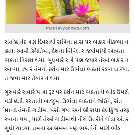
mantavyanews.com
સંત પ્રેમાનંદ ત્રણ દિવસથી રાત્રિના પ્રવાસ પર બહાર નીકળ્યા ન
હતા. આવી સ્થિતિમાં, દેશના વિવિધ રાજ્યોમાંથી આવતા
ભક્તો નિરાશ થયા. બુધવારે રાત્રે પણ જ્યારે તેઓ બહાર ન
આવ્યા, ત્યારે તેમના દર્શન માટે ઉભેલા ભક્તો રડવા લાગ્યા.
તે જવા માટે તૈયાર ન થયા.
ગુરુવારે સવારે યાત્રા રૂટ પર દર્શન માટે ભક્તોની ભીડ ઉમટી
પડી હતી. રસ્તાની બાજુમાં ઉભેલા ભક્તોને જોઈને, સંત
પ્રેમાનંદ તેમની ગાડીમાં બેસી ગયા અને શ્રી રાધા કેલીકુંજ તરફ
રવાના થયા, પછી તેઓ ગાડીમાંથી નીચે ઉતરીને થોડા અંતર
સુધી ચાલ્યા. તેમના આશ્રમમાં પણ ભક્તોની મોટી ભીડ