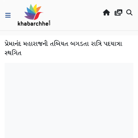
પ્રેમાનંદ મહારાજની તબિયત બગડતા રાત્રિ પદયાત્રા
સ્થગિત