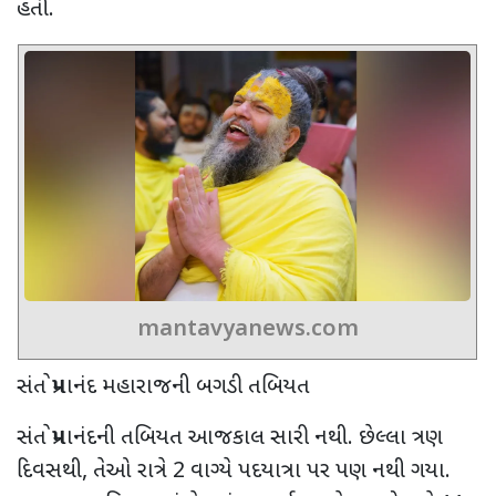
હતી.
mantavyanews.com
સંત પ્રેમાનંદ મહારાજની બગડી તબિયત
સંત પ્રેમાનંદની તબિયત આજકાલ સારી નથી. છેલ્લા ત્રણ
દિવસથી, તેઓ રાત્રે 2 વાગ્યે પદયાત્રા પર પણ નથી ગયા.