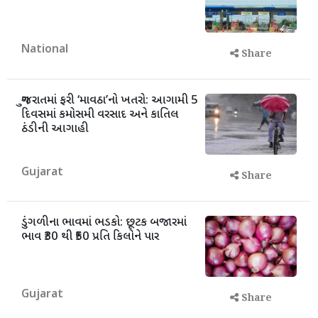
National
Share
ગુજરાતમાં ફરી ‘માવઠા’નો ખતરો: આગામી 5
દિવસમાં કમોસમી વરસાદ અને કાતિલ
ઠંડીની આગાહી
Gujarat
Share
ડુંગળીના ભાવમાં ભડકો: છૂટક બજારમાં
ભાવ ₹30 થી ₹50 પ્રતિ કિલોને પાર
Gujarat
Share