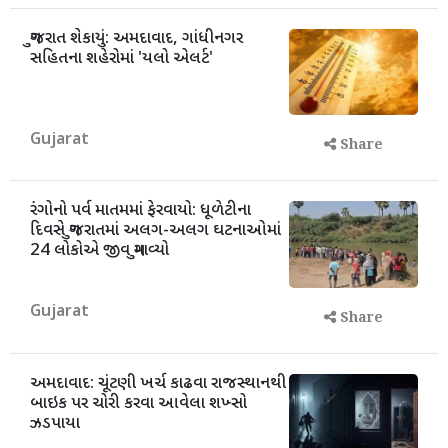
ગુજરાત શેકાયું: અમદાવાદ, ગાંધીનગર
સહિતના શહેરોમાં 'યલો એલર્ટ'
Gujarat
Share
રંગોનો પર્વ માતમમાં ફેરવાયો: ધૂળેટીના
દિવસે ગુજરાતમાં અલગ-અલગ ઘટનાઓમાં
24 લોકોએ જીવ ગુમાવ્યો
Gujarat
Share
અમદાવાદ: ચૂંટણી ખર્ચ કાઢવા રાજસ્થાનથી
બાઇક પર ચોરી કરવા આવેલા શખ્સો
ઝડપાયા