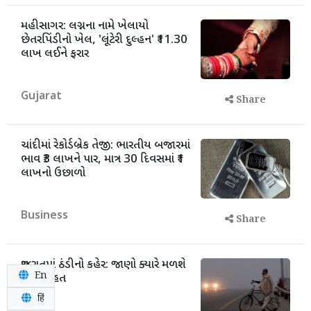
મહીસાગર: લગ્નના નામે ખેલાયો
છેતરપિંડીનો ખેલ, 'લૂંટેરી દુલ્હન' ₹11.30
લાખ લઈને ફરાર
Gujarat
Share
ચાંદીમાં રેકોર્ડબ્રેક તેજી: ભારતીય બજારમાં
ભાવ ₹3 લાખને પાર, માત્ર 30 દિવસમાં ₹1
લાખનો ઉછાળો
Business
Share
ગુજરાતમાં ઠંડીનો કહેર: જાણો ક્યારે મળશે
En
થોડી રાહત
हिं