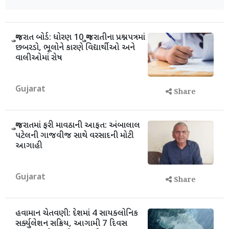
ગુજરાત બોર્ડ: ધોરણ 10 ગુજરાતીના પ્રશ્નપત્રમાં
છબરડો, ભૂલોને કારણે વિદ્યાર્થીઓ અને
વાલીઓમાં રોષ
Gujarat
Share
ગુજરાતમાં ફરી માવઠાની આફત: અંબાલાલ
પટેલની ગાજવીજ સાથે વરસાદની મોટી
આગાહી
Gujarat
Share
હવામાન ચેતવણી: દેશમાં 4 સાયક્લોનિક
સર્ક્યુલેશન સક્રિય, આગામી 7 દિવસ