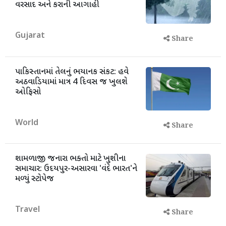
વરસાદ અને કરાની આગાહી
Gujarat
Share
પાકિસ્તાનમાં તેલનું ભયાનક સંકટ: હવે
અઠવાડિયામાં માત્ર 4 દિવસ જ ખુલશે
ઓફિસો
World
Share
શામળાજી જનારા ભક્તો માટે ખુશીના
સમાચાર: ઉદયપુર-અસારવા 'વંદે ભારત'ને
મળ્યું સ્ટોપેજ
Travel
Share