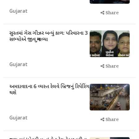
Gujarat
Share
સુરતમાં ગેસ ગીઝર બન્યું કાળ: પરિવારના 3
સભ્યોએ જીવ ગુમાવ્યા
Gujarat
Share
અમદાવાદના 6 વ્યસ્ત રેલવે બ્રિજનું રિપેરિંગ
થશે
Gujarat
Share