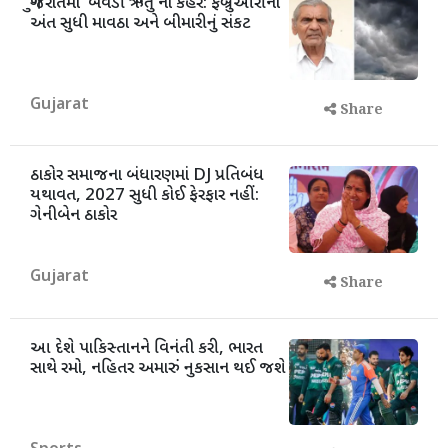
ગુજરાતમાં 'બેવડી ઋતુ'નો કહેર: ફેબ્રુઆરીના
અંત સુધી માવઠા અને બીમારીનું સંકટ
Gujarat
Share
ઠાકોર સમાજના બંધારણમાં DJ પ્રતિબંધ
યથાવત, 2027 સુધી કોઈ ફેરફાર નહીં:
ગેનીબેન ઠાકોર
Gujarat
Share
આ દેશે પાકિસ્તાનને વિનંતી કરી, ભારત
સાથે રમો, નહિતર અમારું નુકસાન થઈ જશે