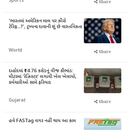
Sports
Share
'ભારતમાં અમેરિકન માલ પર ઝીરો
ટેરિફ...?', ટ્રમ્પના દાવાની શું છે વાસ્તવિકતા
World
Share
દાહોદમાં ₹14.76 કરોડનું વીજ કૌભાંડ:
મીટરમાં 'રેઝિસ્ટર' લગાવી ખેલ ખેલાયો,
કર્મચારીઓ સામે ફરિયાદ
Gujarat
Share
હવે FASTag વગર નહીં થાય આ કામ