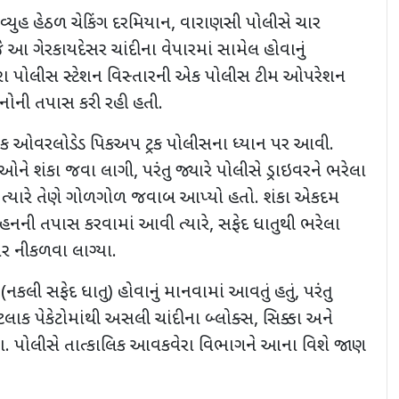
્યુહ હેઠળ ચેકિંગ દરમિયાન
,
વારાણસી પોલીસે ચાર
ે આ ગેરકાયદેસર ચાંદીના વેપારમાં સામેલ હોવાનું
રા પોલીસ સ્ટેશન વિસ્તારની એક પોલીસ ટીમ ઓપરેશન
ાહનોની તપાસ કરી રહી હતી.
ક ઓવરલોડેડ પિકઅપ ટ્રક પોલીસના ધ્યાન પર આવી.
ેઓને શંકા જવા લાગી
,
પરંતુ જ્યારે પોલીસે ડ્રાઇવરને ભરેલા
,
ત્યારે તેણે ગોળગોળ જવાબ આપ્યો હતો. શંકા એકદમ
હનની તપાસ કરવામાં આવી ત્યારે
,
સફેદ ધાતુથી ભરેલા
ર નીકળવા લાગ્યા.
 (નકલી સફેદ ધાતુ) હોવાનું માનવામાં આવતું હતું
,
પરંતુ
ેટલાક પેકેટોમાંથી અસલી ચાંદીના બ્લોક્સ
,
સિક્કા અને
. પોલીસે તાત્કાલિક આવકવેરા વિભાગને આના વિશે જાણ