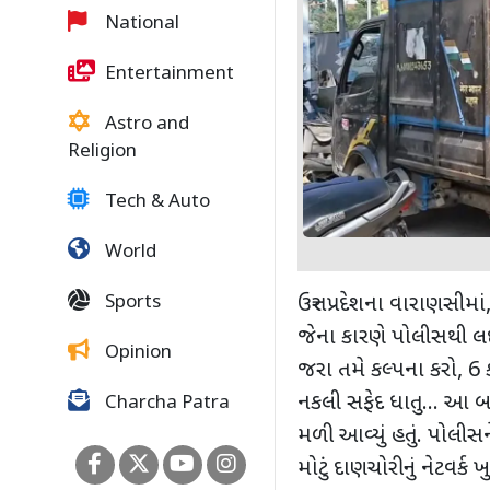
National
Entertainment
Astro and
Religion
Tech & Auto
World
Sports
ઉત્તર પ્રદેશના વારાણસીમાં
જેના કારણે પોલીસથી લ
Opinion
જરા તમે કલ્પના કરો
, 6
ક
નકલી સફેદ ધાતુ... આ બ
Charcha Patra
મળી આવ્યું હતું. પોલીસ
મોટું દાણચોરીનું નેટવર્ક ખુ