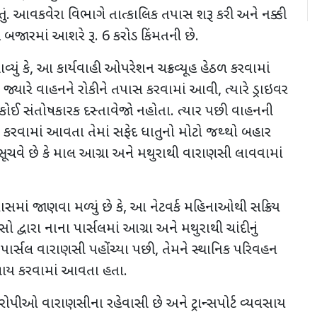
ું. આવકવેરા વિભાગે તાત્કાલિક તપાસ શરૂ કરી અને નક્કી
ાંદી બજારમાં આશરે રૂ.
6
કરોડ કિંમતની છે.
યું કે
,
આ કાર્યવાહી ઓપરેશન ચક્રવ્યૂહ હેઠળ કરવામાં
,
જ્યારે વાહનને રોકીને તપાસ કરવામાં આવી
,
ત્યારે ડ્રાઇવર
કોઈ સંતોષકારક દસ્તાવેજો નહોતા. ત્યાર પછી વાહનની
વામાં આવતા તેમાં સફેદ ધાતુનો મોટો જથ્થો બહાર
સૂચવે છે કે માલ આગ્રા અને મથુરાથી વારાણસી લાવવામાં
ાં જાણવા મળ્યું છે કે
,
આ નેટવર્ક મહિનાઓથી સક્રિય
 દ્વારા નાના પાર્સલમાં આગ્રા અને મથુરાથી ચાંદીનું
ાર્સલ વારાણસી પહોંચ્યા પછી
,
તેમને સ્થાનિક પરિવહન
્લાય કરવામાં આવતા હતા.
પીઓ વારાણસીના રહેવાસી છે અને ટ્રાન્સપોર્ટ વ્યવસાય