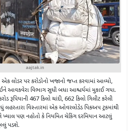
aajtak.in
,
એક લોડર પર કરોડોનો ખજાનો જપ્ત કરવામાં આવ્યો
,
ઈને આવકવેરા વિભાગ સુધી બધા આશ્ચર્યમાં મુકાઈ ગયા.
રોડ રૂપિયાની
467
કિલો ચાંદી
, 662
કિલો ગિલીટ કરેલી
ધું લહરતારા વિસ્તારમાં એક ઓવરલોડેડ પિકઅપ ટ્રકમાંથી
ને ખ્યાલ પણ નહોતો કે નિયમિત ચેકિંગ દરમિયાન આટલું
લ્લું પડશે.