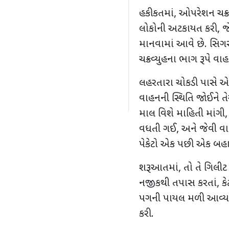
હકીકતમાં
,
ઓપરેશન ચક્રવ
લોકોની અટકાયત કરી
,
જ
માનવામાં આવે છે. સિગ
ચક્રવ્યુહના ભાગ રૂપે વ
લહરતારા ચોકડી પાસે એ
વાહનની સ્થિતિ જોઈને ત
માલ વિશે માહિતી માંગી
વધતી ગઈ
,
અને જેવી વા
પેકેટો એક પછી એક બહા
શરૂઆતમાં
,
તો તે ગિલીટ
નજીકથી તપાસ કરતાં
,
ક
પગની પાયલ મળી આવ્યા
કરી.