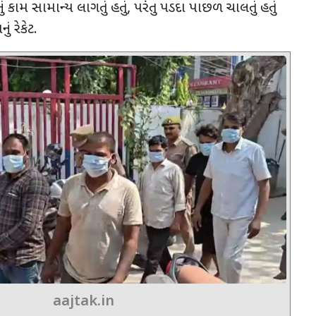
ં કામ સામાન્ય લાગતું હતું
,
પરંતુ પડદા પાછળ ચાલતું હતું
ં રેકેટ.
aajtak.in