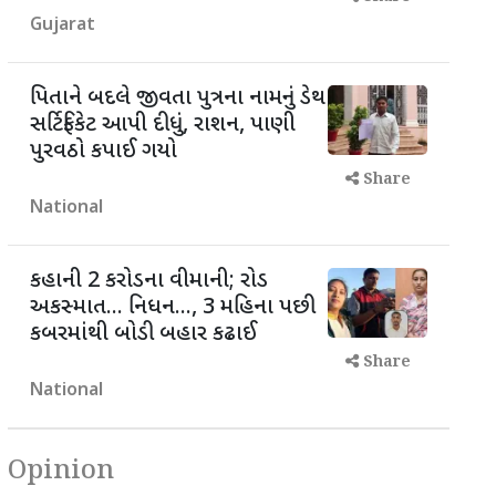
Gujarat
પિતાને બદલે જીવતા પુત્રના નામનું ડેથ
સર્ટિફિકેટ આપી દીધું, રાશન, પાણી
પુરવઠો કપાઈ ગયો
Share
National
કહાની 2 કરોડના વીમાની; રોડ
અકસ્માત... નિધન..., 3 મહિના પછી
કબરમાંથી બોડી બહાર કઢાઈ
Share
National
Opinion