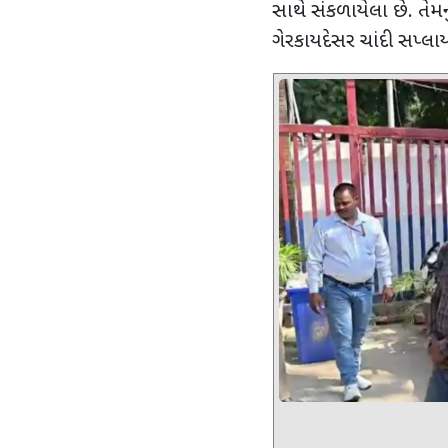
સાથે સંકળાયેલા છે. તેમનુ
ગેરકાયદેસર ચાંદી સપ્લાયનુ