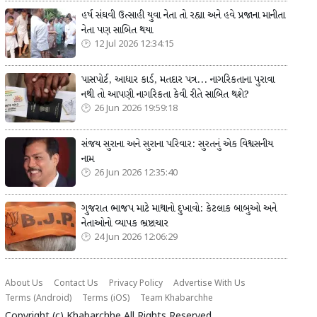
હર્ષ સંઘવી ઉત્સાહી યુવા નેતા તો રહ્યા અને હવે પ્રજાના માનીતા
નેતા પણ સાબિત થયા
12 Jul 2026 12:34:15
પાસપોર્ટ, આધાર કાર્ડ, મતદાર પત્ર... નાગરિકતાના પુરાવા
નથી તો આપણી નાગરિકતા કેવી રીતે સાબિત થશે?
26 Jun 2026 19:59:18
સંજય સુરાના અને સુરાના પરિવાર: સુરતનું એક વિશ્વસનીય
નામ
26 Jun 2026 12:35:40
ગુજરાત ભાજપ માટે માથાનો દુખાવો: કેટલાક બાબુઓ અને
નેતાઓનો વ્યાપક ભ્રષ્ટાચાર
24 Jun 2026 12:06:29
About Us
Contact Us
Privacy Policy
Advertise With Us
Terms (Android)
Terms (iOS)
Team Khabarchhe
Copyright (c)
Khabarchhe
All Rights Reserved.