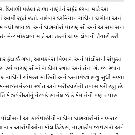
ર
,
દિવાળી પહેલા કાળા નાણાંને સફેદ કરવા માટે આ
ાં આવી રહ્યો હતો. તહેવાર દરમિયાન ચાંદીના દાગીના અને
ક વધી જાય છે
,
અને દાણચોરો વારાણસી અને આસપાસના
ઇનમેન્ટ મોકલવા માટે આ તકનો લાભ લેવાની તૈયારી કરી
ાર ફેલાઈ ગયા
,
આવકવેરા વિભાગ અને પોલીસની સંયુક્ત
 હવે વારાણસીમાં ચાંદીના સ્ત્રોત અને તેના ગંતવ્ય સ્થાન
રાયેલ ચાંદીની ચોક્કસ માહિતી અને દસ્તાવેજો હજુ સુધી મળ્યા
સાઇનમેન્ટના સ્ત્રોત અને ખરીદદારોની તપાસ કરી રહ્યું છે.
િ કે ઝવેરીઓનું નેટવર્ક સામેલ છે કે કેમ તેની પણ તપાસ
 પોલીસની આ કાર્યવાહીથી ચાંદીના દાણચોરોમાં ગભરાટ
 આ ચાર આરોપીઓના કોલ ડિટેલ્સ
,
નાણાકીય વ્યવહારો અને