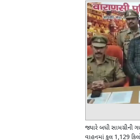
જ્યારે બધી સામગ્રીની 
વાહનમાં કુલ
1,129
કિલો