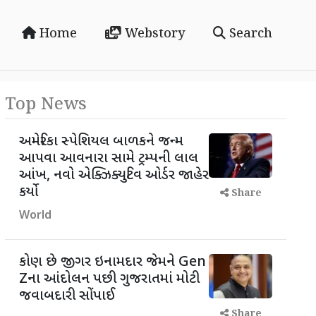
Home
Webstory
Search
Top News
અમેરિકા સ્પેશિયલ બાળકને જન્મ
આપવા આવનારા સામે ટ્રમ્પની લાલ
આંખ, નવો એક્ઝિક્યુટિવ ઓર્ડર જાહેર
કર્યો
Share
World
કોણ છે જીગર ઇનામદાર જેમને Gen
Zના આંદોલન પછી ગુજરાતમાં મોટી
જવાબદારી સોંપાઈ
Share