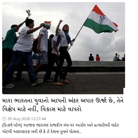
મારા ભારતના યુવાનો આપની અંદર અપાર ઊર્જા છે, તેને
વિક્ષેપ માટે નહીં, વિકાસ માટે વાપરો
05 Aug 2026 12:27:44
(ઉત્કર્ષ પટેલ) આજના ભારતમાં રાજકીય મંચ પર આરોપ અને પ્રત્યારોપની લહેર
એટલી અસરકારક બની છે કે તે દેશના યુવાને પોતાના...