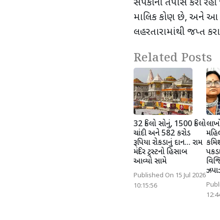
સંપર્કોની તપાસ કરી રહી
માલિક કોણ છે
,
અને આ ધ
લહરતારામાંથી જપ્ત કરા
Related Posts
32 કિલો સોનું, 1500 કિલો
લાખો
ચાંદી અને 582 કરોડ
મહિલ
રૂપિયા રોકડાનું દાન... રામ
કમિશ
મંદિર ટ્રસ્ટનો હિસાબ
પકડ
આવ્યો સામે
વિજિ
ઝપા
Published On 15 Jul 2026
Publ
10:15:56
12:4