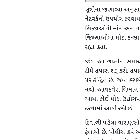
સૂત્રોના જણાવ્યા અનુસા
નેટવર્કનો ઉપયોગ કરવામ
સિક્કાઓની માંગ અચાન
જિલ્લાઓમાં મોટા કન્સા
રહ્યા હતા.
જેવા આ જપ્તીના સમાચ
ટીમે તપાસ શરૂ કરી. તપાસ
પર કેન્દ્રિત છે. જપ્ત ક
નથી. આવકવેરા વિભાગ કન્
આમાં કોઈ મોટા ઉદ્યોગપત
કરવામાં આવી રહી છે.
દિવાળી પહેલા વારાણસી
ફેલાયો છે. પોલીસ હવે