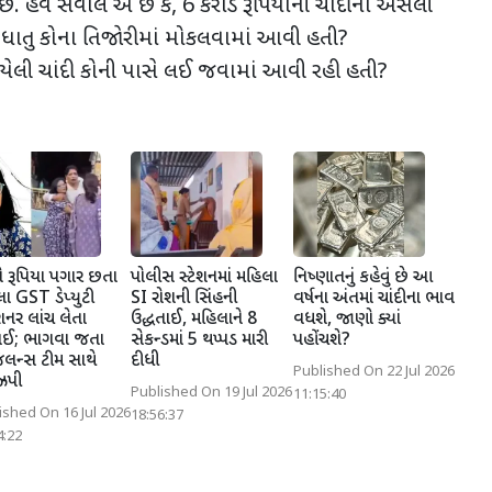
 છે. હવે સવાલ એ છે કે
, 6
કરોડ રૂપિયાની ચાંદીનો અસલી
ાતુ કોના તિજોરીમાં મોકલવામાં આવી હતી
?
યેલી ચાંદી કોની પાસે લઈ જવામાં આવી રહી હતી
?
 રૂપિયા પગાર છતા
પોલીસ સ્ટેશનમાં મહિલા
નિષ્ણાતનું કહેવું છે આ
ા GST ડેપ્યુટી
SI રોશની સિંહની
વર્ષના અંતમાં ચાંદીના ભાવ
નર લાંચ લેતા
ઉદ્ધતાઈ, મહિલાને 8
વધશે, જાણો ક્યાં
ાઈ; ભાગવા જતા
સેકન્ડમાં 5 થપ્પડ મારી
પહોંચશે?
લન્સ ટીમ સાથે
દીધી
Published On 22 Jul 2026
ઝપી
Published On 19 Jul 2026
11:15:40
ished On 16 Jul 2026
18:56:37
4:22