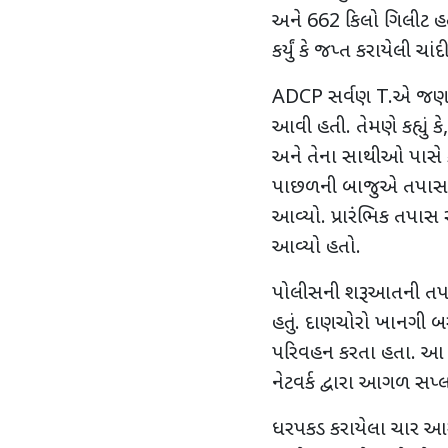
અને
662
કિલો ગિલીટ હત
કર્યું કે જપ્ત કરાયેલી ચ
ADCP
સર્વણ
T.
એ જણાવ્
આવી હતી. તેમણે કહ્યું કે
અને તેના સાથીઓ પાસે 
પાછળની બાજુએ તપાસ કર
આવ્યો. પ્રારંભિક તપાસ 
આવ્યો હતો.
પોલીસની શરૂઆતની તપાસમ
હતું. દાણચોરો ખાનગી બસો
પરિવહન કરતા હતા. આ પ
નેટવર્ક દ્વારા આગળ સપ
ધરપકડ કરાયેલા ચાર આરો