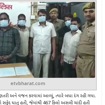
etvbharat.com
ગણતરી અને વજન કરવામાં આવ્યું
,
ત્યારે બધા દંગ રહી ગયા.
 સફેદ ધાતુ હતી
,
જેમાંથી
467
કિલો અસલી ચાંદી હતી