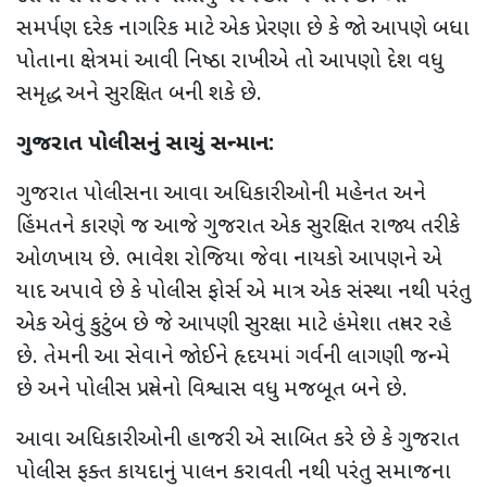
સમર્પણ દરેક નાગરિક માટે એક પ્રેરણા છે કે જો આપણે બધા
પોતાના ક્ષેત્રમાં આવી નિષ્ઠા રાખીએ તો આપણો દેશ વધુ
સમૃદ્ધ અને સુરક્ષિત બની શકે છે.
ગુજરાત પોલીસનું સાચું સન્માન:
ગુજરાત પોલીસના આવા અધિકારીઓની મહેનત અને
હિંમતને કારણે જ આજે ગુજરાત એક સુરક્ષિત રાજ્ય તરીકે
ઓળખાય છે. ભાવેશ રોજિયા જેવા નાયકો આપણને એ
યાદ અપાવે છે કે પોલીસ ફોર્સ એ માત્ર એક સંસ્થા નથી પરંતુ
એક એવું કુટુંબ છે જે આપણી સુરક્ષા માટે હંમેશા તત્પર રહે
છે. તેમની આ સેવાને જોઈને હૃદયમાં ગર્વની લાગણી જન્મે
છે અને પોલીસ પ્રત્યેનો વિશ્વાસ વધુ મજબૂત બને છે.
આવા અધિકારીઓની હાજરી એ સાબિત કરે છે કે ગુજરાત
પોલીસ ફક્ત કાયદાનું પાલન કરાવતી નથી પરંતુ સમાજના