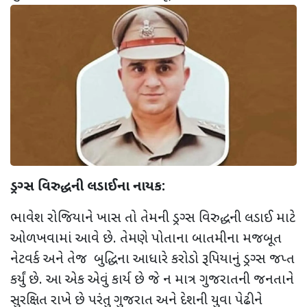
ડ્રગ્સ વિરુદ્ધની લડાઈના નાયક:
ભાવેશ રોજિયાને ખાસ તો તેમની ડ્રગ્સ વિરુદ્ધની લડાઈ માટે
ઓળખવામાં આવે છે. તેમણે પોતાના બાતમીના મજબૂત
નેટવર્ક અને તેજ બુદ્ધિના આધારે કરોડો રૂપિયાનું ડ્રગ્સ જપ્ત
કર્યું છે. આ એક એવું કાર્ય છે જે ન માત્ર ગુજરાતની જનતાને
સુરક્ષિત રાખે છે પરંતુ ગુજરાત અને દેશની યુવા પેઢીને