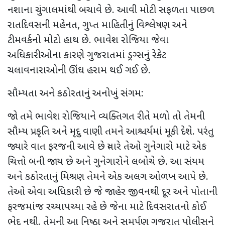
નશાના ચુંગાલમાંથી બચાવે છે. આવી મોટી સફળતા પાછળ
રાતદિવસની મહેનત
,
ગુપ્ત માહિતીનું વિશ્લેષણ અને
ટીમવર્કનો મોટો હાથ છે. ભાવેશ રોજિયા જેવા
અધિકારીઓના કારણે ગુજરાતમાં ડ્રગ્સનું રેકેટ
ચલાવનારાઓની ઊંઘ હરામ થઈ ગઈ છે.
સૌમ્યતા અને કઠોરતાનું અનોખું સંગમ:
જો તમે ભાવેશ રોજિયાને વ્યક્તિગત રીતે મળો તો તેમની
સૌમ્ય પ્રકૃતિ અને મૃદુ વાણી તમને આશ્ચર્યમાં મૂકી દેશે. પરંતુ
જ્યારે વાત ફરજની આવે છે ત્યારે તેઓ ગુનેગારો માટે એક
ચિત્તો બની જાય છે અને ગુનેગારોને લબોચે છે. આ સંયમ
અને કઠોરતાનું મિશ્રણ તેમને એક અલગ ઓળખ આપે છે.
તેઓ એવા અધિકારી છે જે જાહેર જીવનથી દૂર અને પોતાની
ફરજમાંજ રચ્યાપચ્યા રહે છે જેના માટે દિવસરાતનો કોઈ
ભેદ નથી. તેમની આ નિષ્ઠા અને સમર્પણ ગુજરાત પોલીસને