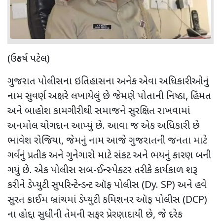
(ઉત્કર્ષ પટેલ)
ગુજરાત પોલીસના ઇતિહાસના અનેક એવા અધિકારીઓનું
નામ સુવર્ણ અક્ષરે લખાયેલું છે જેમણે પોતાની નિષ્ઠા
,
હિંમત
અને બાહોશ કામગીરીથી સમાજને સુરક્ષિત રાખવામાં
અનમોલ યોગદાન આપ્યું છે. આવા જ એક અધિકારી છે
ભાવેશ રોજિયા
,
જેમનું નામ આજે ગુજરાતની જનતા માટે
ગર્વનું પ્રતીક અને ગુનેગારો માટે સંકટ અને ભયનું કારણ બની
ગયું છે. એક પોલીસ સબ-ઈન્સ્પેક્ટર તરીકે કાર્યકાળ શરૂ
કરીને ડેપ્યુટી સુપરિન્ટેન્ડન્ટ ઑફ પોલીસ (
Dy. SP)
અને હવે
સુરત ક્રાઈમ બ્રાંચમાં ડેપ્યુટી કમિશનર ઑફ પોલીસ (
DCP)
ના હોદ્દા સુધીની તેમની સફર પ્રેરણાદાયી છે
,
જે દરેક