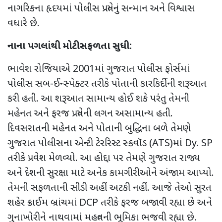
નાગરિકના હૃદયમાં પોલીસ પ્રત્યેનું સન્માન અને વિશ્વાસ
વધારે છે.
નાના પગલાંથી મોટી સફળતા સુધી:
ભાવેશ રોજિયાએ 2001માં ગુજરાત પોલીસ ફોર્સમાં
પોલીસ સબ-ઈન્સ્પેક્ટર તરીકે પોતાની કારકિર્દીની શરૂઆત
કરી હતી. આ શરૂઆત સામાન્ય હોઈ શકે પરંતુ તેમની
મહેનત અને ફરજ પ્રત્યેની લગન અસામાન્ય હતી.
દિવસરાતની મહેનત અને પોતાની બુદ્ધિના બળે તેમણે
ગુજરાત પોલીસના એન્ટી ટેરરિસ્ટ સ્ક્વૉડ (
ATS)
માં
Dy. SP
તરીકે પ્રવેશ મેળવ્યો. આ હોદ્દા પર તેમણે ગુજરાત રાજ્ય
અને દેશની સુરક્ષા માટે અનેક કામગીરીઓને અંજામ આપ્યો.
તેમની સફળતાની સીડી અહીં અટકી નહીં. આજે તેઓ સુરત
શહેર ક્રાઈમ બ્રાંચમાં
DCP
તરીકે ફરજ બજાવી રહ્યા છે અને
ગુનાખોરીને નાથવામાં મહત્વની ભૂમિકા ભજવી રહ્યા છે.