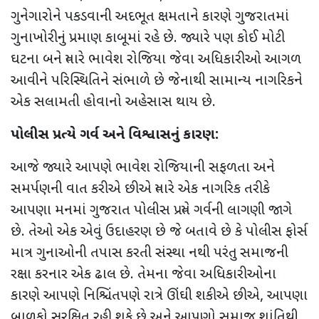
ગુનેગારોને પકડવાની અદભૂત ક્ષમતાને કારણે ગુજરાતમાં
ગુનાખોરીનું પ્રમાણ કાબૂમાં રહે છે. જ્યારે પણ કોઈ મોટી
ઘટના બને ત્યારે ભાવેશ રોજિયા જેવા અધિકારીઓ આગળ
આવીને પરિસ્થિતિને સંભાળે છે જેનાથી સામાન્ય નાગરિકને
એક સલામતી હોવાનો અહેસાસ થાય છે.
પોલીસ પ્રત્યે ગર્વ અને વિશ્વાસનું કારણ:
આજે જ્યારે આપણે ભાવેશ રોજિયાની સફળતા અને
સમર્પણની વાત કરીએ છીએ ત્યારે એક નાગરિક તરીકે
આપણા મનમાં ગુજરાત પોલીસ પ્રત્યે ગર્વની લાગણી જાગે
છે. તેઓ એક એવું ઉદાહરણ છે જે બતાવે છે કે પોલીસ ફોર્સ
માત્ર ગુનાઓની તપાસ કરતી સંસ્થા નથી પરંતુ સમાજની
રક્ષા કરનાર એક ઢાલ છે. તેમના જેવા અધિકારીઓના
કારણે આપણે નિશ્ચિંતપણે રાત્રે ઊંઘી શકીએ છીએ
,
આપણા
બાળકો સુરક્ષિત રહી શકે છે અને આપણો સમાજ શાંતિથી