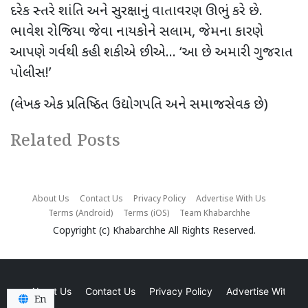
દરેક સ્તરે શાંતિ અને સુરક્ષાનું વાતાવરણ ઊભું કરે છે.
ભાવેશ રોજિયા જેવા નાયકોને સલામ
,
જેમના કારણે
આપણે ગર્વથી કહી શકીએ છીએ... ‘આ છે અમારી ગુજરાત
પોલીસ!’
(લેખક એક પ્રતિષ્ઠિત ઉદ્યોગપતિ અને સમાજસેવક છે)
Related Posts
About Us
Contact Us
Privacy Policy
Advertise With Us
Terms (Android)
Terms (iOS)
Team Khabarchhe
Copyright (c)
Khabarchhe
All Rights Reserved.
About Us
Contact Us
Privacy Policy
Advertise With Us
En