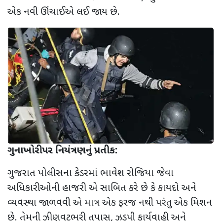
એક નવી ઊંચાઈએ લઈ જાય છે.
ગુનાખોરી પર નિયંત્રણનું પ્રતીક:
ગુજરાત પોલીસના કેડરમાં ભાવેશ રોજિયા જેવા
અધિકારીઓની હાજરી એ સાબિત કરે છે કે કાયદો અને
વ્યવસ્થા જાળવવી એ માત્ર એક ફરજ નથી પરંતુ એક મિશન
છે. તેમની ઝીણવટભરી તપાસ
,
ઝડપી કાર્યવાહી અને