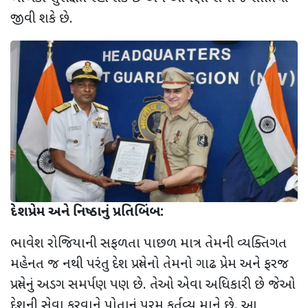
જીવી શકે છે.
દેશપ્રેમ અને નિષ્ઠાનું પ્રતિબિંબ:
ભાવેશ રોજિયાની સફળતા પાછળ માત્ર તેમની વ્યક્તિગત
મહેનત જ નથી પરંતુ દેશ પ્રત્યેનો તેમનો ગાઢ પ્રેમ અને ફરજ
પ્રત્યેનું અડગ સમર્પણ પણ છે. તેઓ એવા અધિકારી છે જેઓ
દેશની સેવા કરવાને પોતાનું પરમ કર્તવ્ય માને છે. આ