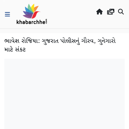
ભાવેશ રોજિયા: ગુજરાત પોલીસનું ગૌરવ, ગુનેગારો
માટે સંકટ