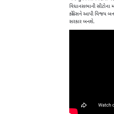
વિધાનસભાની સીટોના મત
કોંગ્રેસને આપી વિજય બન
સરકાર બનશે.