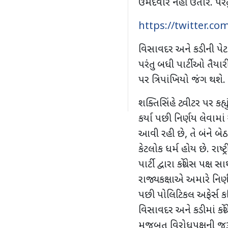
ઉમેદવાર નહીં ઉતારે. પરં
https://twitter.c
વિસાવદર અને કડીની પેટા
પરંતુ બધી પાર્ટીઓ તૈયારી
પર ત્રિપાંખિયો જંગ થશે.
શક્તિસિંહે ટ્વીટર પર કહ્ય
કર્યા પછી નિર્ણય લેવામા
આવી રહી છે, તે બંને બે
કેટલોક ધર્મ હોય છે. રા
પાર્ટી દ્વારા કોંગ્રેસ પક
રાજ્યકક્ષાએ અમારે નિર
પછી પોલિટિકલ અફેર્સ કમિ
વિસાવદર અને કડીમાં કોંગ
મજબુત વિરોધપક્ષની જરૂર