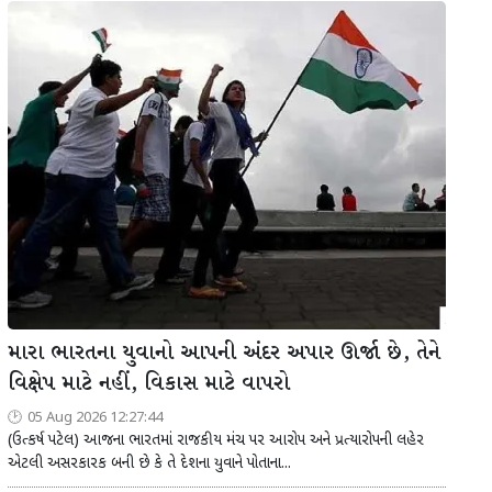
મારા ભારતના યુવાનો આપની અંદર અપાર ઊર્જા છે, તેને
વિક્ષેપ માટે નહીં, વિકાસ માટે વાપરો
05 Aug 2026 12:27:44
(ઉત્કર્ષ પટેલ) આજના ભારતમાં રાજકીય મંચ પર આરોપ અને પ્રત્યારોપની લહેર
એટલી અસરકારક બની છે કે તે દેશના યુવાને પોતાના...