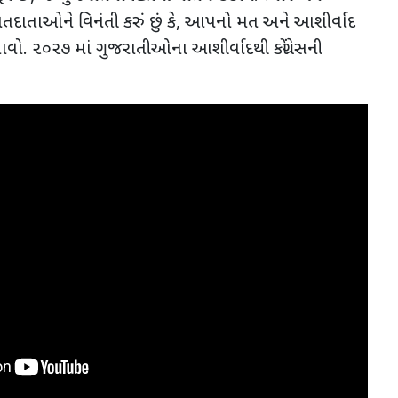
દાતાઓને વિનંતી કરું છું કે, આપનો મત અને આશીર્વાદ
ાવો. ૨૦૨૭ માં ગુજરાતીઓના આશીર્વાદથી કોંગ્રેસની