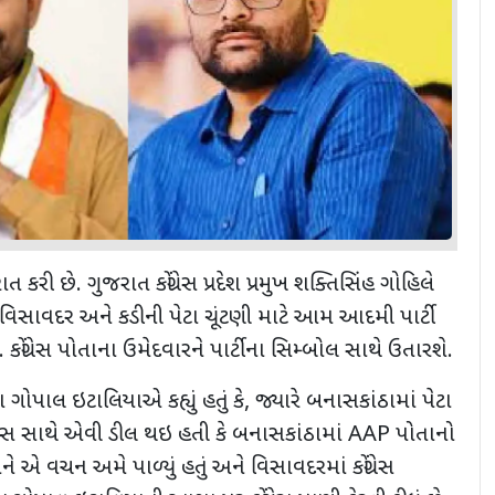
ાહેરાત કરી છે. ગુજરાત કોંગ્રેસ પ્રદેશ પ્રમુખ શક્તિસિંહ ગોહિલે
ાં વિસાવદર અને કડીની પેટા ચૂંટણી માટે આમ આદમી પાર્ટી
કોંગ્રેસ પોતાના ઉમેદવારને પાર્ટીના સિમ્બોલ સાથે ઉતારશે.
ગોપાલ ઇટાલિયાએ કહ્યું હતું કે
,
જ્યારે બનાસકાંઠામાં પેટા
ંગ્રેસ સાથે એવી ડીલ થઇ હતી કે બનાસકાંઠામાં
AAP
પોતાનો
 એ વચન અમે પાળ્યું હતું અને વિસાવદરમાં કોંગ્રેસ