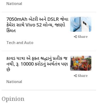
National
7050mAh બેટરી અને DSLR જેવા
કેમેરા સાથે Vivo S2 લોન્ચ, જાણો
કિંમત
Share
Tech and Auto
કાવડ યાત્રા એ ફક્ત શ્રદ્ધાનું પ્રતીક જ
નથી, રૂ. 10000 કરોડનું અર્થતંત્ર પણ
છે
Share
National
Opinion