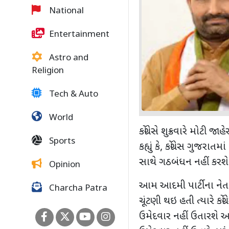
National
Entertainment
Astro and
Religion
Tech & Auto
World
કોંગ્રેસે શુક્રવારે મોટી જ
Sports
કહ્યું કે
,
કોંગ્રેસ ગુજરાતમ
સાથે ગઠબંધન નહીં કરશે. 
Opinion
આમ આદમી પાર્ટીના નેતા 
Charcha Patra
ચૂંટણી થઇ હતી ત્યારે કો
ઉમેદવાર નહીં ઉતારશે અને