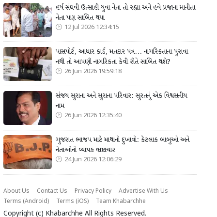
હર્ષ સંઘવી ઉત્સાહી યુવા નેતા તો રહ્યા અને હવે પ્રજાના માનીતા
નેતા પણ સાબિત થયા
12 Jul 2026 12:34:15
પાસપોર્ટ, આધાર કાર્ડ, મતદાર પત્ર... નાગરિકતાના પુરાવા
નથી તો આપણી નાગરિકતા કેવી રીતે સાબિત થશે?
26 Jun 2026 19:59:18
સંજય સુરાના અને સુરાના પરિવાર: સુરતનું એક વિશ્વસનીય
નામ
26 Jun 2026 12:35:40
ગુજરાત ભાજપ માટે માથાનો દુખાવો: કેટલાક બાબુઓ અને
નેતાઓનો વ્યાપક ભ્રષ્ટાચાર
24 Jun 2026 12:06:29
About Us
Contact Us
Privacy Policy
Advertise With Us
Terms (Android)
Terms (iOS)
Team Khabarchhe
Copyright (c)
Khabarchhe
All Rights Reserved.