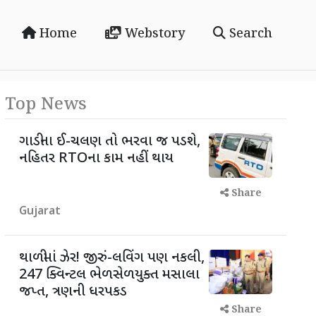
Home
Webstory
Search
Top News
ગાડીના ઈ-ચલણ તો ભરવા જ પડશે,
નહિતર RTOના કામ નહીં થાય
Share
Gujarat
થાળીમાં ઝેર! જીરું-લવિંગ પણ નકલી,
247 ક્વિન્ટલ ભેળસેળયુક્ત મસાલા
જપ્ત, ત્રણની ધરપકડ
Share