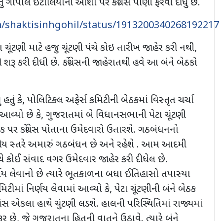
તુ ગોપાલ ઇટાલિયાની આશા પર કોંગ્રેસ પાણી ફેરવી દીધું છે.
om/shaktisinhgohil/status/1913200340268192217
 ચૂંટણી માટે હજુ ચૂંટણી પંચે કોઇ તારીખ જાહેર કરી નથી
,
 શરૂ કરી દીધી છે. કોંગ્રેસની જાહેરાતથી હવે આ બંને બેઠકો
ું હતું કે, પોલિટિકલ અફેર્સ કમિટીની બેઠકમાં વિસ્તૃત ચર્ચા
ં આવ્યો છે કે, ગુજરાતમાં બે વિધાનસભાની પેટા ચૂંટણી
ઠક પર કોંગ્રેસ પોતાના ઉમેદવારો ઉતારશે. ગઠબંધનનો
ષ્ટ્રીય સ્તરે અમારું ગઠબંધન છે અને રહેશે . આમ આદમી
્ષ સાથે કોઈ સંવાદ વગર ઉમેદવાર જાહેર કરી દીધેલ છે.
્ણય લેવાનો છે ત્યારે ભૂતકાળના બધા ઈતિહાસો તપાસ્યા
ટીમાં નિર્ણય લેવામાં આવ્યો કે, પેટા ચૂંટણીની બંને બેઠક
્રેસ એકલા હાથે ચુંટણી લડશે. હાલની પરિસ્થિતિમાં રાજ્યમાં
 છે, જે ગુજરાતના હિતની વાતને ઉઠાવે. ત્યારે બંને