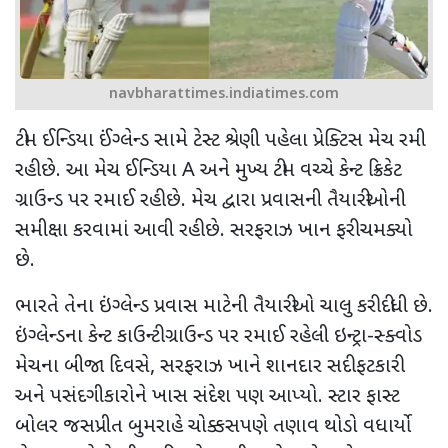
navbharattimes.indiatimes.com
ટીમ ઈન્ડિયા ઈંગ્લેન્ડ સામે ટેસ્ટ શ્રેણી પહેલા પ્રેક્ટિસ મેચ રમી
રહી છે. આ મેચ ઈન્ડિયા
A
અને મુખ્ય ટીમ વચ્ચે કેન્ટ ક્રિકેટ
ગ્રાઉન્ડ પર રમાઈ રહી છે. મેચ દ્વારા પ્રવાસની તૈયારીઓની
સમીક્ષા કરવામાં આવી રહી છે. સરફરાઝ ખાન ફરી ચમક્યો
છે.
ભારતે તેના ઇંગ્લેન્ડ પ્રવાસ માટેની તૈયારીઓ ચાલુ કરી દીધી છે.
ઇંગ્લેન્ડના કેન્ટ કાઉન્ટી ગ્રાઉન્ડ પર રમાઈ રહેલી ઇન્ટ્રા-સ્ક્વોડ
મેચના બીજા દિવસે
,
સરફરાઝ ખાને શાનદાર સદી ફટકારી
અને પસંદગીકારોને ખાસ સંદેશ પણ આપ્યો. સ્ટાર ફાસ્ટ
બોલર જસપ્રીત બુમરાહે ચોક્કસપણે તણાવ થોડો વધાર્યો