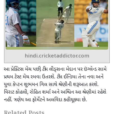
hindi.cricketaddictor.com
આ પ્રેક્ટિસ મેચ પછી
,
ટીમ લીડ્સના મેદાન પર ઇંગ્લેન્ડ સામે
પ્રથમ ટેસ્ટ મેચ રમવા ઉતરશે. ટીમ ઈન્ડિયા તેના નવા અને
યુવા કેપ્ટન શુભમન ગિલ સાથે શ્રેણીની શરૂઆત કરશે.
વિરાટ કોહલી
,
રોહિત શર્મા અને અશ્વિન આ શ્રેણીમાં રહેશે
નહીં. ત્રણેય આ ફોર્મેટને અલવિદા કહી ચૂક્યા છે.
Related Posts