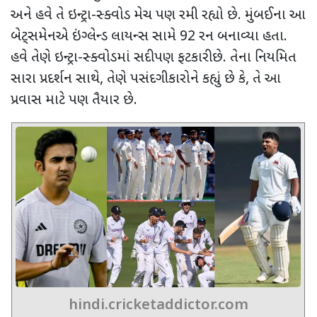
અને હવે તે ઇન્ટ્રા-સ્ક્વોડ મેચ પણ રમી રહ્યો છે. મુંબઈના આ
બેટ્સમેનએ ઇંગ્લેન્ડ લાયન્સ સામે
92
રન બનાવ્યા હતા.
હવે તેણે ઇન્ટ્રા-સ્ક્વોડમાં સદી પણ ફટકારી છે. તેના નિયમિત
સારા પ્રદર્શન સાથે
,
તેણે પસંદગીકારોને કહ્યું છે કે
,
તે આ
પ્રવાસ માટે પણ તૈયાર છે.
hindi.cricketaddictor.com