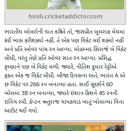
hindi.cricketaddictor.com
ભારતીય બોલરોની વાત કરીએ તો
,
જસપ્રીત બુમરાહ મેચમાં
કંઈ ખાસ કરી શક્યો નહીં. તે એક પણ વિકેટ લઈ શક્યો નહીં
અને પ્રતિ ઓવર પાંચ રન આપ્યા. મોહમ્મદ સિરાજે બે વિકેટ
લીધી
,
પરંતુ તેણે પ્રતિ ઓવર સાત રન આપ્યા. પ્રસિદ્ધ
કૃષ્ણાને પણ બે વિકેટ મળી. જ્યારે
,
નીતિશ કુમાર રેડ્ડીએ
ફક્ત એક જ વિકેટ લીધી. બીજા દિવસના અંતે
,
ભારત
A
એ
છ વિકેટ પર
266
રન બનાવ્યા હતા. સાઈ સુદર્શને
60
બોલમાં
38
રન બનાવ્યા
,
જ્યારે ઇશાન કિશને
45
રનની
ઇનિંગ રમી. કેપ્ટન ઋતુરાજ ગાયકવાડ ખાતું ખોલાવ્યા વિના
આઉટ થઈ ગયો.