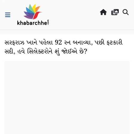
સરફરાઝ ખાને પહેલા 92 રન બનાવ્યા, પછી ફટકારી
સદી, હવે સિલેક્ટરોને શું જોઈએ છે?