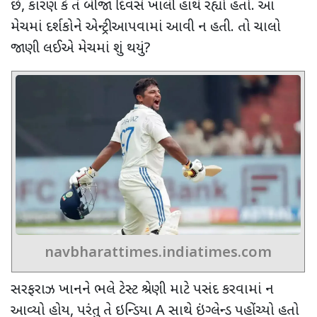
છે
,
કારણ કે તે બીજા દિવસે ખાલી હાથે રહ્યો હતો. આ
મેચમાં દર્શકોને એન્ટ્રી આપવામાં આવી ન હતી. તો ચાલો
જાણી લઈએ મેચમાં શું થયું
?
navbharattimes.indiatimes.com
સરફરાઝ ખાનને ભલે ટેસ્ટ શ્રેણી માટે પસંદ કરવામાં ન
આવ્યો હોય
,
પરંતુ તે ઇન્ડિયા
A
સાથે ઇંગ્લેન્ડ પહોંચ્યો હતો