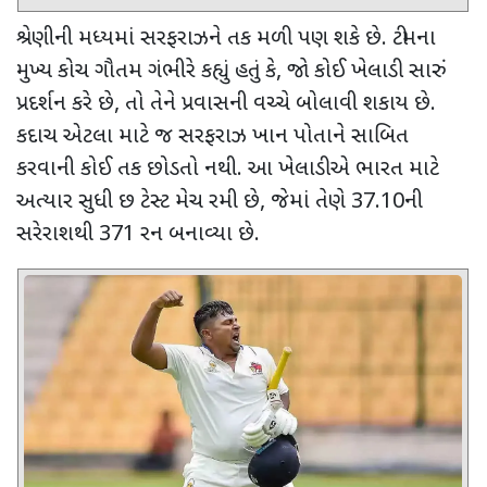
શ્રેણીની મધ્યમાં સરફરાઝને તક મળી પણ શકે છે. ટીમના
મુખ્ય કોચ ગૌતમ ગંભીરે કહ્યું હતું કે
,
જો કોઈ ખેલાડી સારું
પ્રદર્શન કરે છે
,
તો તેને પ્રવાસની વચ્ચે બોલાવી શકાય છે.
કદાચ એટલા માટે જ સરફરાઝ ખાન પોતાને સાબિત
કરવાની કોઈ તક છોડતો નથી. આ ખેલાડીએ ભારત માટે
અત્યાર સુધી છ ટેસ્ટ મેચ રમી છે
,
જેમાં તેણે
37.10
ની
સરેરાશથી
371
રન બનાવ્યા છે.