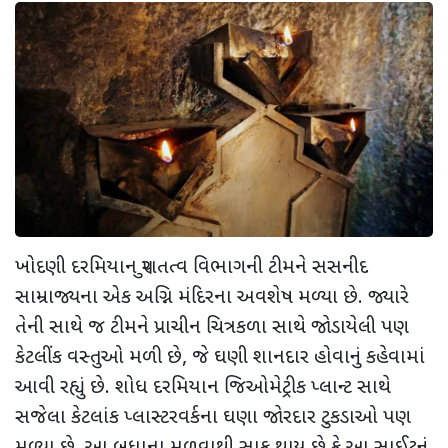
ખોદણી દરમિયાન પુરાતત્વ વિભાગની ટીમને સસનીદ
સામ્રાજ્યના એક અગ્નિ મંદિરના અવશેષ મળ્યા છે. જ્યારે
તેની સાથે જ ટીમને પ્રાચીન ચિત્રકળા સાથે જોડાયેલી પણ
કેટલીંક વસ્તુઓ મળી છે, જે ઘણી શાનદાર હોવાનું કહેવામાં
આવી રહ્યું છે. શોધ દરમિયાન જિઓમેટ્રીક પ્લાન્ટ સાથે
સજેલા કેટલાંક પ્લાસ્ટરવર્કના ઘણા જોરદાર ટુકડાઓ પણ
મળ્યા છે. આ બધાના મળવાથી સાફ થાય છે કે આ સાઈટનું