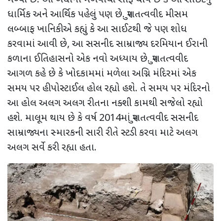
ધાર્મિક અને આર્થિક પહેલું પણ છે. પુરાતત્વવીદ મીસમ
લબ્બાફ ખાનિકીએ કહ્યું કે આ સાઈટથી જે પણ શોધ
કરવામાં આવી છે, આ સસનીદ સામ્રાજ્ય દરમિયાન ઈરાની
કળાના ઈતિહાસનો એક નવો અધ્યાય છે. પુરાતત્વવીદ
આગળ કહે છે કે ખોદકામમાં મળેલા અગ્નિ મંદિરમાં એક
સમય પર હીપોસ્ટાઈલ હોલ રહ્યો હશે. તે સમય પર મંદિરનો
આ હોલ અલગ અલગ રીતના નક્શી કામથી સજેલો રહ્યો
હશે. માલૂમ થાય છે કે વર્ષ 2014માં પુરાતત્વવીદ સસનીદ
સામ્રાજ્યના સ્મારકની સારી રીતે સ્ટડી કરવા માટે અલગ
અલગ સર્વે કરી રહ્યા હતા.