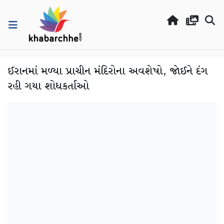
ઈરાનમાં મળ્યા પ્રાચીન મંદિરોના અવશેષો, જોઈને દંગ
રહી ગયા શોધકર્તાઓ