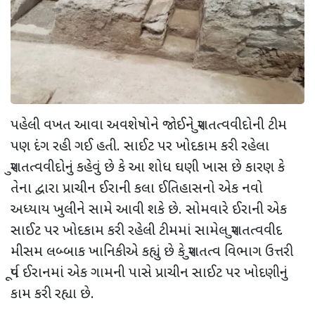
પહેલી વખત આવા અવશેષોને જોઈને પુરાતત્વવીદોની ટીમ
પણ દંગ રહી ગઈ હતી. સાઈટ પર ખોદકામ કરી રહેલા
પુરાતત્વવીદોનું કહેવું છે કે આ શોધ ઘણી ખાસ છે કારણ કે
તેના દ્વારા પ્રાચીન ઈરાની કલા ઈતિહાસનો એક નવો
અધ્યાય ખુલીને સામે આવી શકે છે. સોમવારે ઈરાની એક
સાઈટ પર ખોદકામ કરી રહેલી ટીમમાં સામેલ પુરાતત્વવીદ
મીસમ લબ્બાક ખાનિકીએ કહ્યું છે કે પુરાતત્વ વિભાગ ઉત્તરી
પૂર્વ ઈરાનમાં એક ગામની પાસે પ્રાચીન સાઈટ પર ખોદણીનું
કામ કરી રહ્યા છે.