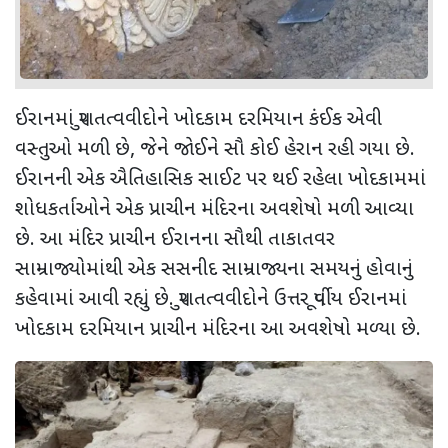
ઈરાનમાં પુરાતત્વવીદોને ખોદકામ દરમિયાન કંઈક એવી
વસ્તુઓ મળી છે, જેને જોઈને સૌ કોઈ હેરાન રહી ગયા છે.
ઈરાનની એક ઐતિહાસિક સાઈટ પર થઈ રહેલા ખોદકામમાં
શોધકર્તાઓને એક પ્રાચીન મંદિરના અવશેષો મળી આવ્યા
છે. આ મંદિર પ્રાચીન ઈરાનના સૌથી તાકાતવર
સામ્રાજ્યોમાંથી એક સસનીદ સામ્રાજ્યના સમયનું હોવાનું
કહેવામાં આવી રહ્યું છે. પુરાતત્વવીદોને ઉત્તર પૂર્વીય ઈરાનમાં
ખોદકામ દરમિયાન પ્રાચીન મંદિરના આ અવશેષો મળ્યા છે.