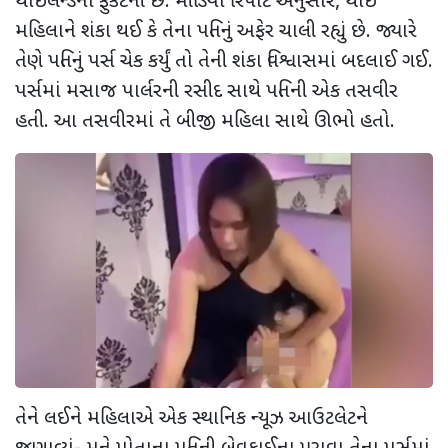
થાઈલેન્ડના ફુકેટની છે. મીડિયા રિપોર્ટ અનુસાર, થાઈ
મહિલાને શંકા થઈ કે તેના પતિનું અફેર ચાલી રહ્યું છે. જ્યારે
તેણે પતિનું પર્સ ચેક કર્યું તો તેની શંકા વિશ્વાસમાં બદલાઈ ગઈ.
પર્સમાં મસાજ પાર્લરની રસીદ સાથે પતિની એક તસવીર
હતી. આ તસવીરમાં તે બીજી મહિલા સાથે ઊભો હતો.
તેને લઈને મહિલાએ એક સ્થાનિક ન્યૂઝ આઉટલેટને