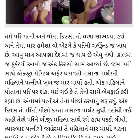
તમે પતિ-પત્ની અને વોના કિસ્સા તો ઘણા સાંભળ્યા હશે
અને તેમા માર હંમેશાં વો એટલે કે પતિની ગર્લફ્રેન્ડ જ ખાય
છે. આવુ માત્ર આપણા દેશમાં જ થાય છે એવુ નથી. હાલમાં
જ ફુકેટથી આવો જ એક કિસ્સો સામે આવ્યો છે. જેમા પતિ
સાથે એક્સ્ટ્રા મેરિટલ અફેર ધરાવતી મસાજ પાર્લરની
મહિલાને પત્નીએ ખૂબ જ માર માર્યો હતો. એક મહિલાને
પોતાના પતિ પર શંકા થઈ ગઈ કે તે તેની સાથે બેવફાઈ કરી
રહ્યો છે. એવામાં પત્નીએ તેનો પીછો કરવાનું શરૂ કર્યું. એક
દિવસ તે પતિનો પીછો કરતા મસાજ પાર્લર સુધી પહોંચી ગઈ.
અહીં તેણે પતિને બીજી મહિલા સાથે રંગે હાથ પકડી લીધો.
ત્યારબાદ પત્નીએ જાહેરમાં તે મહિલાને માર માર્યો. ઘટના