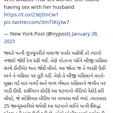
having sex with her husband
https://t.co/23eJIInCw1
pic.twitter.com/3mTlKiyIw7
— New York Post (@nypost)
January 28,
2023
જ્યારે પત્ની ગૂપચૂપરીતે મસાજ પાર્લર પહોંચી તો ત્યાંનો
નજારો જોઈ દંગ રહી ગઈ. તેણે પોતાના પતિને બીજી મહિલા
સાથે ઈન્ટીમેટ થતા જોઈ લીધો. આ જોતા જ તે ભડકી ઉઠી
અને તે મહિલા પર તૂટી પડી. તેણે તે બીજી મહિલાને લાતો-
મુક્કા વડે માર માર્યો અને વાળ ખેંચતા મહિલાને જમીન પર
પાડી દીધી. દરમિયાન કોઈકે આ ઘટનાનો વીડિયો રેકોર્ડ કરી
લીધો, જે સોશિયલ મીડિય પર વાયરલ થઈ ગયો. ત્યારબાદ
25 જાન્યુઆરીએ થયેલી આ ઘટનાને લઈને પત્ની વિરુદ્ધ