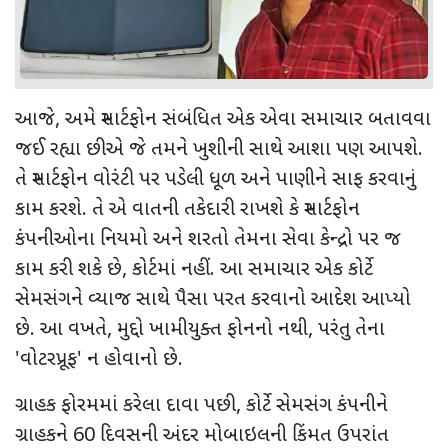
આજે
,
અમે સ્માર્ટફોન સંબંધિત એક એવા સમાચાર બતાવવા
જઈ રહ્યા છીએ જે તમને ખુશીની સાથે આશા પણ આપશે.
તે સ્માર્ટફોન વોરંટી પર પડેલી ધૂળ અને પાણીને સાફ કરવાનું
કામ કરશે. તે એ વાતની તકેદારી રાખશે કે સ્માર્ટફોન
કંપનીઓના નિયમો અને શરતો તેમના સેવા કેન્દ્રો પર જ
કામ કરી શકે છે
,
કોર્ટમાં નહીં. આ સમાચાર એક કોર્ટે
સેમસંગને વ્યાજ સાથે પૈસા પરત કરવાનો આદેશ આપ્યો
છે. આ વખતે
,
મુદ્દો ખામીયુક્ત ફોનનો નથી
,
પરંતુ તેના
'
વોટરપ્રૂફ
'
ન હોવાનો છે.
ગ્રાહક ફોરમમાં કરેલા દાવા પછી
,
કોર્ટે સેમસંગ કંપનીને
ગ્રાહકને
60
દિવસની અંદર મોબાઇલની કિંમત ઉપરાંત