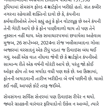
ખલીલાબાદમાં અગ્રવાલ ટેલિકોમ પાસેથી
157,998
રૂપિયા
માં સેમસંગ ફોલ્ડ
4
સ્માર્ટફોન ખરીદ્યો હતો. સંત કબીર
નગરના રહેવાસી શક્તિનો દાવો છે કે
,
કંપનીના
કર્મચારીઓએ તેમને કહ્યું હતું કે ફોન વોટરપ્રૂફ છે અને કંપની
તેની ગેરંટી આપે છે કે ફોન પાણીવાળો થાય તો પણ તેને
નુકસાન નહીં થાય. એક સમાચારપત્રમાં છપાયેલા અહેવાલ
મુજબ
, 26
સપ્ટેમ્બર
, 2024
ના રોજ ખલીલાબાદના ગોલા
બજારમાં વરસાદનું એક ટીપું પડતાં જ ડિવાઇસ બંધ થઈ
ગયું. અહીં એક વાત નોંધવા જેવી છે કે સ્માર્ટફોન કંપનીઓ
સામાન્ય રીતે એક વર્ષની વોરંટી આપે છે
,
પરંતુ જો કોઈ
ઓફર હોય તો આ મર્યાદા વધી પણ શકે છે. આ કિસ્સામાં
,
ફોનની બગાડવાની તારીખ ખરીદીના બે વર્ષ પછીની છે. ચાલો
કઈ નહીં
,
આપણે કોર્ટ તરફ જઈએ.
સેમસંગના સર્વિસ સેન્ટરમાં પણ ડિવાઇસ રીપેર ન થયો.
જ્યારે ગ્રાહકની વારંવાર ફરિયાદોનો ઉકેલ ન આવ્યો
,
ત્યારે