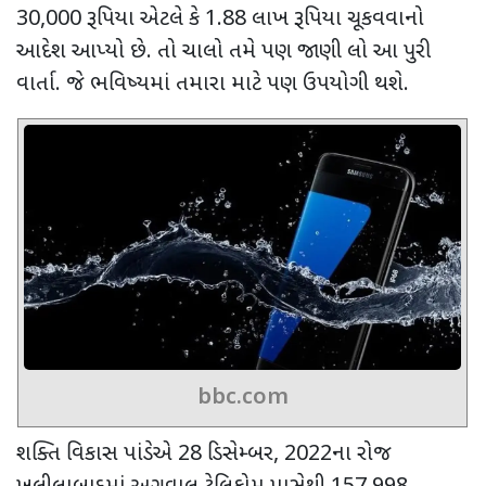
30,000
રૂપિયા એટલે કે
1.88
લાખ રૂપિયા ચૂકવવાનો
આદેશ આપ્યો છે. તો ચાલો તમે પણ જાણી લો આ પુરી
વાર્તા. જે ભવિષ્યમાં તમારા માટે પણ ઉપયોગી થશે.
bbc.com
શક્તિ વિકાસ પાંડેએ
28
ડિસેમ્બર
, 2022
ના રોજ