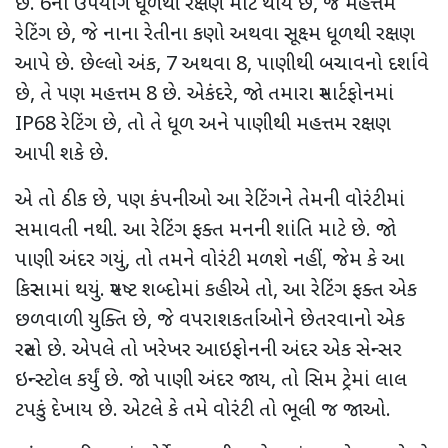
છે.
6
નો ઉપયોગ ધૂળથી રક્ષણ માટે થાય છે
,
જે મહત્તમ
રેટિંગ છે
,
જે નાના રેતીના કણો અથવા સૂક્ષ્મ ધૂળથી રક્ષણ
આપે છે. છેલ્લો અંક
, 7
અથવા
8,
પાણીથી બચાવનો દર્શાવે
છે
,
તે પણ મહત્તમ
8
છે. એકંદરે
,
જો તમારા સ્માર્ટફોનમાં
IP68
રેટિંગ છે
,
તો તે ધૂળ અને પાણીથી મહત્તમ રક્ષણ
આપી શકે છે.
એ તો ઠીક છે
,
પણ કંપનીઓ આ રેટિંગને તેમની વોરંટીમાં
સમાવતી નથી. આ રેટિંગ ફક્ત મનની શાંતિ માટે છે. જો
પાણી અંદર ગયું
,
તો તમને વોરંટી મળશે નહીં
,
જેમ કે આ
કિસ્સામાં થયું. સ્પષ્ટ શબ્દોમાં કહીએ તો
,
આ રેટિંગ ફક્ત એક
છળવાળી યુક્તિ છે
,
જે વપરાશકર્તાઓને છેતરવાનો એક
રસ્તો છે. એપલે તો ખરેખર આઇફોનની અંદર એક સેન્સર
ઇન્સ્ટોલ કર્યું છે. જો પાણી અંદર જાય
,
તો સિમ ટ્રેમાં લાલ
ટપકું દેખાય છે. એટલે કે તમે વોરંટી તો ભૂલી જ જાઓ.