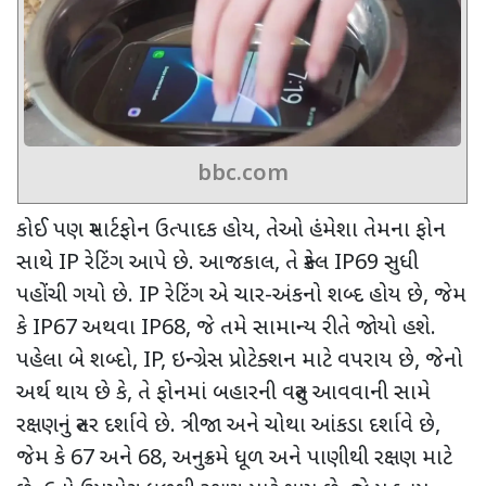
bbc.com
કોઈ પણ સ્માર્ટફોન ઉત્પાદક હોય
,
તેઓ હંમેશા તેમના ફોન
સાથે
IP
રેટિંગ આપે છે. આજકાલ
,
તે સ્કેલ
IP69
સુધી
પહોંચી ગયો છે.
IP
રેટિંગ એ ચાર-અંકનો શબ્દ હોય છે
,
જેમ
કે
IP67
અથવા
IP68,
જે તમે સામાન્ય રીતે જોયો હશે.
પહેલા બે શબ્દો
, IP,
ઇન્ગ્રેસ પ્રોટેક્શન માટે વપરાય છે
,
જેનો
અર્થ થાય છે કે
,
તે ફોનમાં બહારની વસ્તુ આવવાની સામે
રક્ષણનું સ્તર દર્શાવે છે. ત્રીજા અને ચોથા આંકડા દર્શાવે છે
,
જેમ કે
67
અને
68,
અનુક્રમે ધૂળ અને પાણીથી રક્ષણ માટે