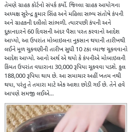
તેમણે ગ્રાહક કોર્ટનો સંપર્ક કર્યો. જિલ્લા ગ્રાહક આયોગના
અધ્યક્ષ સુરેન્દ્ર કુમાર સિંહ અને મહિલા સભ્ય સંતોષે કંપની
અને ગ્રાહકની દલીલો સાંભળી. ત્યારપછી કંપની અને
દુકાનદારને
60
દિવસની અંદર પૈસા પરત કરવાનો આદેશ
આપ્યો
,
આ ઉપરાંત મોબાઇલના નુકસાન થયાની તારીખથી
લઈને મૂળ ચુકવણીની તારીખ સુધી
10
ટકા વ્યાજ ચૂકવવાનો
આદેશ આપ્યો. આનો અર્થ એ થયો કે કંપનીએ મોબાઇલની
કિંમત ઉપરાંત વધારાના
30,000
રૂપિયા ચૂકવવા પડશે. કુલ
188,000
રૂપિયા થાય છે. આ સમાચાર અહીં ખતમ નથી
થયા
,
પરંતુ તે તમારા માટે એક આશા છોડી ગઈ છે. તેને હવે
આપણે સમજી લઈએ...