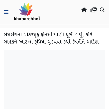
સેમસંગના વોટરપ્રૂફ ફોનમાં પાણી ઘૂસી ગયું, કોર્ટે
ગ્રાહકને આટલા રૂપિયા ચૂકવવા કર્યો કંપનીને આદેશ