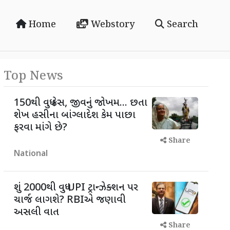
Home
Webstory
Search
Top News
150થી વધુ કેસ, જીવનું જોખમ... છતા
શેખ હસીના બાંગ્લાદેશ કેમ પાછા
ફરવા માંગે છે?
Share
National
શું 2000થી વધુ UPI ટ્રાન્ઝેક્શન પર
ચાર્જ લાગશે? RBIએ જણાવી
અસલી વાત
Share