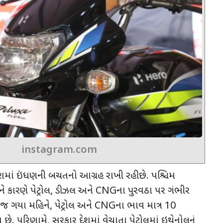
instagram.com
માં ઇંધણની બચતનો આગ્રહ રાખી રહી છે. પશ્ચિમ
કારણે પેટ્રોલ
,
ડીઝલ અને
CNG
ના પુરવઠા પર ગંભીર
 જ ગયા મહિને
,
પેટ્રોલ અને
CNG
ના ભાવ માત્ર
10
 છે. પરિણામે
,
સરકાર દેશમાં વેચાતા પેટ્રોલમાં ઇથેનોલનું