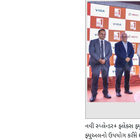
નવી સ્પ્લેન્ડર+ ફ્લેક્સ 
ફ્યુઅલનો ઉપયોગ કરીને