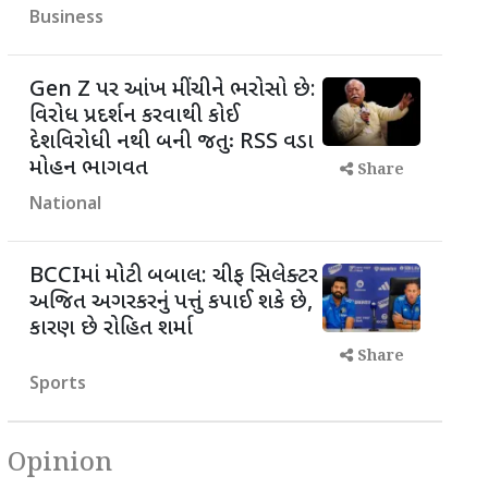
Business
Gen Z પર આંખ મીંચીને ભરોસો છે:
વિરોધ પ્રદર્શન કરવાથી કોઈ
દેશવિરોધી નથી બની જતુઃ RSS વડા
મોહન ભાગવત
Share
National
BCCIમાં મોટી બબાલ: ચીફ સિલેક્ટર
અજિત અગરકરનું પત્તું કપાઈ શકે છે,
કારણ છે રોહિત શર્મા
Share
Sports
Opinion