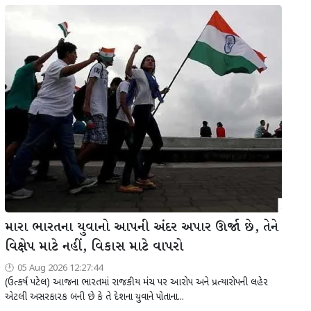
મારા ભારતના યુવાનો આપની અંદર અપાર ઊર્જા છે, તેને
વિક્ષેપ માટે નહીં, વિકાસ માટે વાપરો
05 Aug 2026 12:27:44
(ઉત્કર્ષ પટેલ) આજના ભારતમાં રાજકીય મંચ પર આરોપ અને પ્રત્યારોપની લહેર
એટલી અસરકારક બની છે કે તે દેશના યુવાને પોતાના...