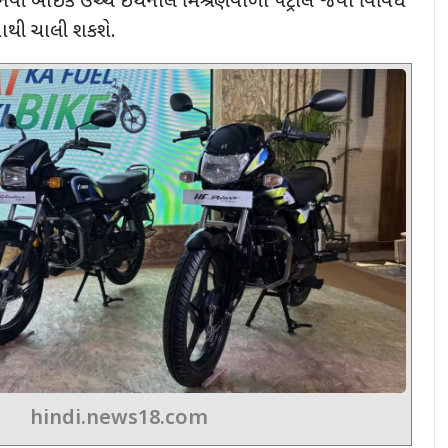
વી બાઇક ઉચ્ચ ઇથેનોલ મિશ્રણવાળા પેટ્રોલ જેવા વિવિધ
ાથી ચાલી શકશે.
hindi.news18.com