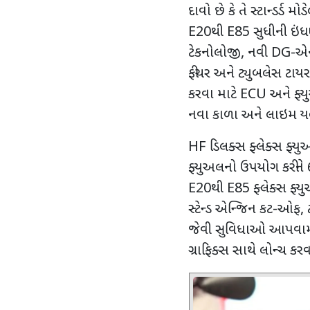
દાવો છે કે તે સ્ટાન્ડર્ડ 
E20
થી
E85
સુધીની ઇં
ટેકનોલોજી
,
નવી
DG-
એના
ફીચર અને ટ્યુબલેસ ટાયર
કરવા માટે
ECU
અને ફ્
નવા કાળા અને લાઇમ યલ
HF
ડિલક્સ ફ્લેક્સ ફ્
ફ્યુઅલનો ઉપયોગ કરીને
E20
થી
E85
ફ્લેક્સ ફ્ય
સ્ટેન્ડ એન્જિન કટ-ઓફ
,
જેવી સુવિધાઓ આપવામ
ગ્રાફિક્સ સાથે લોન્ચ કર