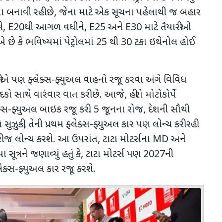
ા બનાવી રહી છે
,
જેના માટે એક સૂચના પહેલાથી જ બહાર
ે
, E20
થી આગળ વધીને
, E25
અને
E30
માટે તૈયારીઓ
 છે કે ભવિષ્યમાં પેટ્રોલમાં
25
થી
30
ટકા ઇથેનોલ હોઈ
ગડકરીએ પણ ફ્લેક્સ-ફ્યુઅલ વાહનો રજૂ કરવા અંગે વિવિધ
ાદકો સાથે વારંવાર વાત કરી છે. આજે
,
હીરો મોટોકોર્પે
ેક્સ-ફ્યુઅલ બાઇક રજૂ કરી.
5
જૂનના રોજ
,
દેશની સૌથી
 સુઝુકી
,
તેની પ્રથમ ફ્લેક્સ-ફ્યુઅલ કાર પણ લોન્ચ કરી રહી
રી જ લોન્ચ કરશે. આ ઉપરાંત
,
ટાટા મોટર્સના
MD
અને
 સૂત્રને જણાવ્યું હતું કે
,
ટાટા મોટર્સ પણ
2027
ની
લેક્સ-ફ્યુઅલ કાર રજૂ કરશે.