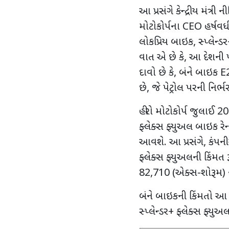
આ પ્રસંગે કેન્દ્રીય મંત્રી
મોટોકોર્પના
CEO
હર્ષવર
લોકપ્રિય બાઇક
,
સ્પ્લેન્
વાત એ છે કે
,
આ દેશની 
દાવો છે કે
,
બંને બાઇક
E
છે
,
જે પેટ્રોલ પરની નિર્
હીરો મોટોકોર્પ જુલાઈ
20
ફ્લેક્સ ફ્યુઅલ બાઇક રે
આવશે. આ પ્રસંગે
,
કંપન
ફ્લેક્સ ફ્યુઅલની કિંમત 
82,710 (
એક્સ-શોરૂમ) ન
બંને બાઇકની કિંમતો આ
સ્પ્લેન્ડર+ ફ્લેક્સ ફ્યુઅ