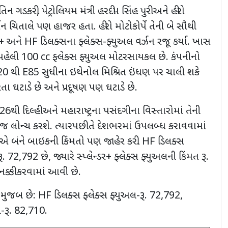
 નીતિન ગડકરી
,
પેટ્રોલિયમ મંત્રી હરદીપ સિંહ પુરી અને હીરો
્ધન ચિતાલે પણ હાજર હતા. હીરો મોટોકોર્પે તેની બે સૌથી
ડર+ અને
HF
ડિલક્સના ફ્લેક્સ-ફ્યુઅલ વર્ઝન રજૂ કર્યા. ખાસ
પહેલી
100 cc
ફ્લેક્સ ફ્યુઅલ મોટરસાયકલ છે. કંપનીનો
20
થી
E85
સુધીના ઇથેનોલ મિશ્રિત ઇંધણ પર ચાલી શકે
ભરતા ઘટાડે છે અને પ્રદૂષણ પણ ઘટાડે છે.
26
થી દિલ્હી અને મહારાષ્ટ્રના પસંદગીના વિસ્તારોમાં તેની
ન્જ લોન્ચ કરશે. ત્યારપછી તે દેશભરમાં ઉપલબ્ધ કરાવવામાં
ીએ બંને બાઇકની કિંમતો પણ જાહેર કરી.
HF
ડિલક્સ
રૂ.
72,792
છે
,
જ્યારે સ્પ્લેન્ડર+ ફ્લેક્સ ફ્યુઅલની કિંમત રૂ.
ક્કી કરવામાં આવી છે.
 મુજબ છે:
HF
ડિલક્સ ફ્લેક્સ ફ્યુઅલ-રૂ.
72,792,
લ-રૂ.
82,710.