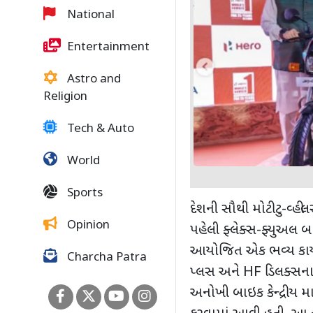
National
Entertainment
Astro and
Religion
Tech & Auto
World
Sports
દેશની સૌથી મોટી ટુ-વ્હીલ
Opinion
પહેલી ફ્લેક્સ-ફ્યુઅલ બ
આયોજિત એક ભવ્ય કાર્ય
Charcha Patra
પ્લસ અને
HF
ડિલક્સના 
અનોખી બાઇક કેન્દ્રીય મા