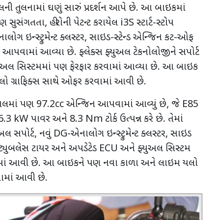
મોડેલની તુલનામાં ઘણું સારું પ્રદર્શન આપે છે. આ બાઇકમાં
ધણ સુસંગતતા
,
હીરોની પેટન્ટ કરાયેલ
i3S
સ્ટાર્ટ-સ્ટોપ
લોગ ઇન્સ્ટ્રુમેન્ટ ક્લસ્ટર
,
સાઇડ-સ્ટેન્ડ એન્જિન કટ-ઓફ
 આપવામાં આવ્યા છે. ફ્લેક્સ ફ્યુઅલ ટેકનોલોજીને સપોર્ટ
યુઅલ સિસ્ટમમાં પણ ફેરફાર કરવામાં આવ્યા છે. આ બાઇક
ો ગ્રાફિક્સ સાથે ઓફર કરવામાં આવી છે.
યુઅલમાં પણ
97.2cc
એન્જિન આપવામાં આવ્યું છે
,
જે
E85
6.3 kW
પાવર અને
8.3 Nm
ટોર્ક ઉત્પન્ન કરે છે. તેમાં
ુઅલ સપોર્ટ
,
નવું
DG-
એનાલોગ ઇન્સ્ટ્રુમેન્ટ ક્લસ્ટર
,
સાઇડ
ટ્યુબલેસ ટાયર અને અપડેટેડ
ECU
અને ફ્યુઅલ સિસ્ટમ
ાં આવી છે. આ બાઇકને પણ નવા કાળા અને લાઇમ યલો
વામાં આવી છે.