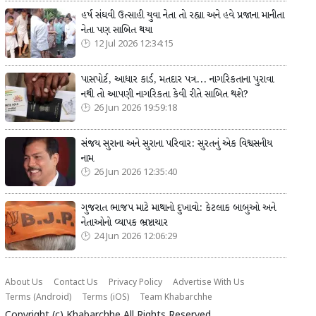
હર્ષ સંઘવી ઉત્સાહી યુવા નેતા તો રહ્યા અને હવે પ્રજાના માનીતા
નેતા પણ સાબિત થયા
12 Jul 2026 12:34:15
પાસપોર્ટ, આધાર કાર્ડ, મતદાર પત્ર... નાગરિકતાના પુરાવા
નથી તો આપણી નાગરિકતા કેવી રીતે સાબિત થશે?
26 Jun 2026 19:59:18
સંજય સુરાના અને સુરાના પરિવાર: સુરતનું એક વિશ્વસનીય
નામ
26 Jun 2026 12:35:40
ગુજરાત ભાજપ માટે માથાનો દુખાવો: કેટલાક બાબુઓ અને
નેતાઓનો વ્યાપક ભ્રષ્ટાચાર
24 Jun 2026 12:06:29
About Us
Contact Us
Privacy Policy
Advertise With Us
Terms (Android)
Terms (iOS)
Team Khabarchhe
Copyright (c)
Khabarchhe
All Rights Reserved.