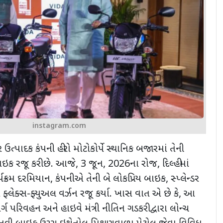
instagram.com
ર ઉત્પાદક કંપની હીરો મોટોકોર્પે સ્થાનિક બજારમાં તેની
ાઇક રજૂ કરી છે. આજે
, 3
જૂન
, 2026
ના રોજ
,
દિલ્હીમાં
ક્રમ દરમિયાન
,
કંપનીએ તેની બે લોકપ્રિય બાઇક
,
સ્પ્લેન્ડર
ફ્લેક્સ-ફ્યુઅલ વર્ઝન રજૂ કર્યા. ખાસ વાત એ છે કે
,
આ
ર્ગ પરિવહન અને હાઇવે મંત્રી નીતિન ગડકરી દ્વારા લોન્ચ