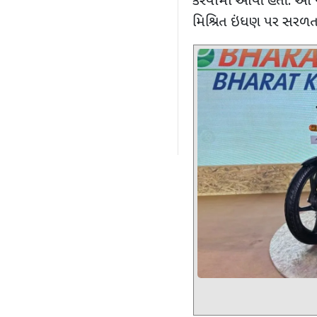
કરવામાં આવી હતી. આ ન
મિશ્રિત ઇંધણ પર સરળત