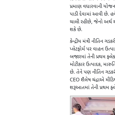
પ્રમાણ વધારવાની યોજન
પાડી દેવામાં આવી છે. હવ
ચાલી રહી છે
,
જેનો અર્થ એ
શકે છે.
કેન્દ્રીય મંત્રી નીતિન 
પ્લેટફોર્મ પર વાહન ઉત્પ
બજારમાં તેની પ્રથમ ફ્લ
મોટી કાર ઉત્પાદક
,
મારુતિ
છે. તેને પણ નીતિન ગડક
CEO
શૈલેષ ચંદ્રાએ મીડિયા
શરૂઆતમાં તેની પ્રથમ ફ્