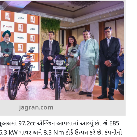
jagran.com
ફ્યુઅલમાં
97.2cc
એન્જિન આપવામાં આવ્યું છે
,
જે
E85
6.3 kW
પાવર અને
8.3 Nm
ટોર્ક ઉત્પન્ન કરે છે. કંપનીનો