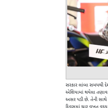
સરકાર લાંબા સમયથી દેશ
એશિયામાં થયેલા તણાવને 
અસર પડી છે. તેની સાથે
દિવસમાં ચાર વખત વધ્યા