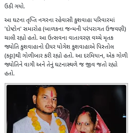
ઉઠી ગયો.
આ ઘટના તૃપ્તિ નગરના રહેવાસી કુશવાહા પરિવારમાં
'
દોષ્ટોન
'
સમારોહ (બાળકના જન્મની પરંપરાગત ઉજવણી)
ચાલી રહ્યો હતો. આ ઉત્સવના વાતાવરણ વચ્ચે
મૃતક
જ્યોતિ કુશવાહાનો દીયર યોગેશ કુશવાહાએ પિસ્તોલ
(કટ્ટા)થી ગોળીબાર કરી રહ્યો હતો. આ દરમિયાન
,
એક ગોળી
જ્યોતિને વાગી અને તેનું ઘટનાસ્થળે જ જીવ જતો રહ્યો
હતો.