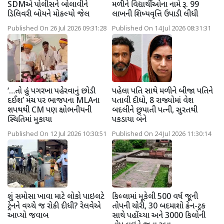
SDMએ પોલીસને બોલાવીને
મળીને વિદ્યાર્થીઓના નામે રૂ. 99
ડિલિવરી બોયને મોકલ્યો જેલ
લાખની શિષ્યવૃત્તિ ઉપાડી લીધી
Published On 26 Jul 2026 09:31:28
Published On 14 Jul 2026 08:31:31
‘…તો હું પગરખા પહેરવાનું છોડી
પહેલા પતિ સાથે મળીને બીજા પતિને
દઈશ’ મંચ પર ભાજપના MLAના
પતાવી દીધો, 8 રાજ્યોમાં વેશ
શપથથી CM પણ ક્ષોભનીયની
બદલીને છુપાતી પત્ની, સુરતથી
સ્થિતિમાં મુકાયા
પકડાયા બંને
Published On 12 Jul 2026 10:30:51
Published On 24 Jul 2026 11:30:14
શું સમોસા ખાવા માટે લોકો પાઇલટે
કિલ્લામાં મૂકેલી 500 વર્ષ જૂની
ટ્રેનને વચ્ચે જ રોકી દીધી? રેલવેએ
તોપની ચોરી, 30 બદમાશો ક્રેન-ટ્રક
આપ્યો જવાબ
સાથે પહોંચ્યા અને 3000 કિલોની