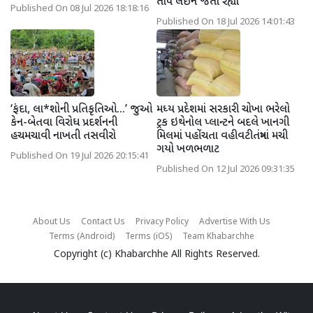
તોપ લઇને જતા રહ્યા
Published On 08 Jul 2026 18:18:16
Published On 18 Jul 2026 14:01:43
‘ફંદા, લા*શોની પ્રતિકૃતિઓ...’ જુઓ
મધ્ય પ્રદેશમાં સરકારી ચોખા ભરેલો
કેન-બેતવા વિરોધ પ્રદર્શનની
ટ્રક ઇથેનોલ પ્લાન્ટને બદલે ખાનગી
હચમચાવી નાખતી તસવીરો
મિલમાં પહોંચતા વહીવટીતંત્રમાં મચી
ગયો ખળભળાટ
Published On 19 Jul 2026 20:15:41
Published On 12 Jul 2026 09:31:35
About Us
Contact Us
Privacy Policy
Advertise With Us
Terms (Android)
Terms (iOS)
Team Khabarchhe
Copyright (c)
Khabarchhe
All Rights Reserved.