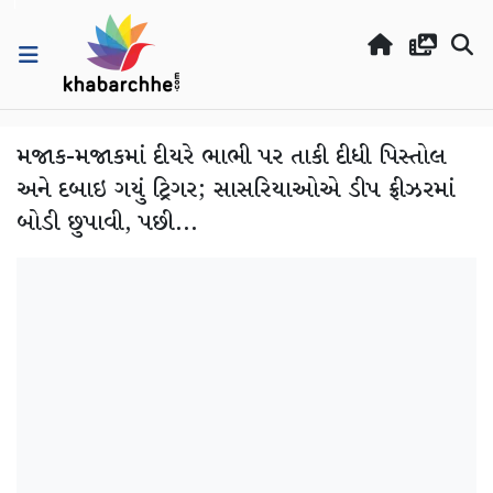
મજાક-મજાકમાં દીયરે ભાભી પર તાકી દીધી પિસ્તોલ
અને દબાઇ ગયું ટ્રિગર; સાસરિયાઓએ ડીપ ફ્રીઝરમાં
બોડી છુપાવી, પછી...