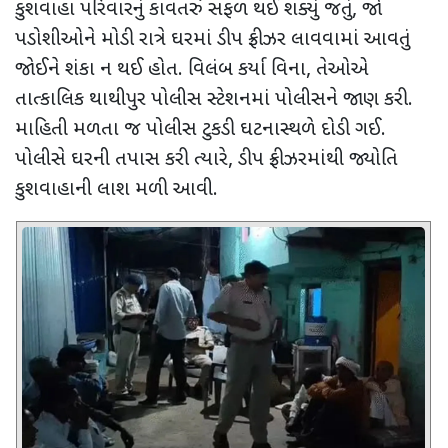
કુશવાહા પરિવારનું કાવતરું સફળ થઈ શક્યું જતું, જો
પડોશીઓને મોડી રાત્રે ઘરમાં ડીપ ફ્રીઝર લાવવામાં આવતું
જોઈને શંકા ન થઈ હોત. વિલંબ કર્યા વિના
,
તેઓએ
તાત્કાલિક થાથીપુર પોલીસ સ્ટેશનમાં પોલીસને જાણ કરી.
માહિતી મળતા જ
પોલીસ ટુકડી ઘટનાસ્થળે દોડી ગઈ.
પોલીસે ઘરની તપાસ કરી ત્યારે
,
ડીપ ફ્રીઝરમાંથી જ્યોતિ
કુશવાહાની લાશ મળી આવી.