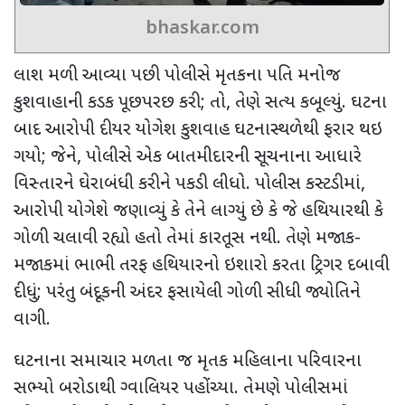
bhaskar.com
લાશ મળી આવ્યા પછી
પોલીસે મૃતકના પતિ મનોજ
કુશવાહાની કડક પૂછપરછ કરી
;
તો
,
તેણે સત્ય કબૂલ્યું. ઘટના
બાદ
આરોપી દીયર
યોગેશ કુશવાહ ઘટનાસ્થળેથી ફરાર થઇ
ગયો
;
જેને
,
પોલીસે એક બાતમીદારની સૂચનાના આધારે
વિસ્તારને ઘેરાબંધી કરીને પકડી લીધો. પોલીસ કસ્ટડીમાં
,
આરોપી યોગેશે જણાવ્યું કે તેને લાગ્યું છે કે જે હથિયારથી કે
ગોળી ચલાવી રહ્યો હતો તેમાં કારતૂસ નથી. તેણે મજાક-
મજાકમાં
ભાભી તરફ હથિયારનો ઇશારો કરતા ટ્રિગર દબાવી
દીધું
;
પરંતુ
બંદૂકની અંદર ફસાયેલી ગોળી સીધી જ્યોતિને
વાગી.
ઘટનાના સમાચાર મળતા જ
મૃતક મહિલાના પરિવારના
સભ્યો બરોડાથી ગ્વાલિયર પહોંચ્યા. તેમણે પોલીસમાં