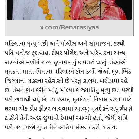
x.com/Benarasiyaa
મહિલાના મૃત્યુ પછી અને પોલીસ અને સામાજના ડરથી
પતિ મનોજ કુશવાહ,
દીયર યોગેશ
અને પરિવારના અન્ય
સભ્યોએ મળીને સત્ય છુપાવવાનું કાવતરું ઘડ્યું. તેઓએ
મૃતકના માતા-પિતાના પરિવારને ફોન કર્યો, જેઓ મૂળ ભિંડ
જિલ્લાના લહરના રહેવાસી છે પરંતુ હાલમાં બરોડામાં રહે
છે. તેમને ફોન કરીને ખોટું બોલ્યા કે જ્યોતિનું મૃત્યુ છત પરથી
પડી જવાથી થયું છે. ત્યારબાદ
,
મૃતદેહનો નિકાલ કરવા માટે
ઘરમાં એક ડીપ ફ્રીઝર લાવવામાં આવ્યું
;
મૃતદેહને સંપૂર્ણપણે
ઢાંકીને તેની અંદર છુપાવી દેવામાં આવ્યો હતો
,
જેથી
રાત્રિ
પડી ગયા પછી ગુપ્ત રીતે અંતિમ સંસ્કાર કરી શકાય.