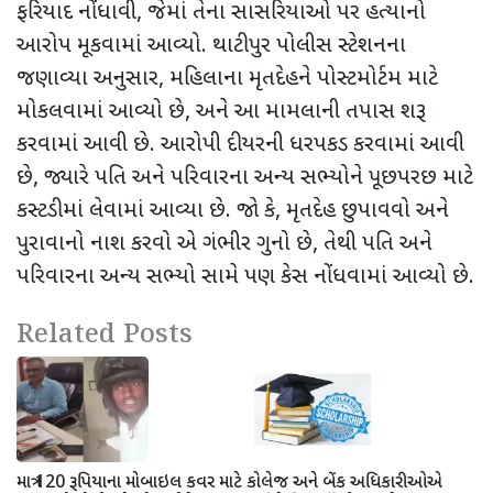
ફરિયાદ નોંધાવી
,
જેમાં તેના સાસરિયાઓ પર હત્યાનો
આરોપ મૂકવામાં આવ્યો. થાટીપુર પોલીસ સ્ટેશનના
જણાવ્યા અનુસાર
,
મહિલાના મૃતદેહને પોસ્ટમોર્ટમ માટે
મોકલવામાં આવ્યો છે
,
અને આ મામલાની તપાસ શરૂ
કરવામાં આવી છે. આરોપી દીયરની ધરપકડ કરવામાં આવી
છે
,
જ્યારે પતિ અને પરિવારના અન્ય સભ્યોને પૂછપરછ માટે
કસ્ટડીમાં લેવામાં આવ્યા છે. જો કે
,
મૃતદેહ છુપાવવો અને
પુરાવાનો નાશ કરવો એ ગંભીર ગુનો છે
,
તેથી પતિ અને
પરિવારના અન્ય સભ્યો સામે પણ કેસ નોંધવામાં આવ્યો છે.
Related Posts
માત્ર 120 રૂપિયાના મોબાઇલ કવર માટે
કોલેજ અને બેંક અધિકારીઓએ