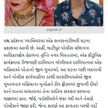
aajtak.in
મધ્ય પ્રદેશના ગ્વાલિયરમાં એક સનસનાટીભરી ઘટના
પ્રકાશમાં આવી છે. અહીં
,
થાટીપુર પોલીસ સ્ટેશનના
અધિકારક્ષેત્ર હેઠળના તૃપ્તિ નગર વિસ્તારમાં
,
એક કૌટુંબિક
કાર્યક્રમમાં ઉજવણી દરમિયાન ગોળીબાર દરમિયાનમાં એક
મહિલાએ પોતાનો જીવ ગુમાવ્યો. આ ઘટના પછી બદનામી
અને પોલીસ કાર્યવાહીના ડરથી સાસરિયાઓએ જીવ
ગુમાવનાર મહિલાના મૃતદેહને ડીપ ફ્રીઝરમાં છુપાવી દીધો
અને
રાતના અંધારામાં તેના અંતિમ સંસ્કાર કરવાના
ચક્કરમાં હતા. જોકે
,
પડોશીઓને શંકા ગઈ અને તેમણે
પોલીસને જાણ કરી
,
જેના કારણે આ કાવતરા પરથી પર્દો