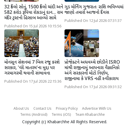
32 કિલો સોનું, 1500 કિલો ચાંદી અને
ગુડ મોર્નિંગ ગુજરાતઃ રાશિ ભવિષ્યમાં
582 કરોડ રૂપિયા રોકડાનું દાન... રામ
જાણો તમારો આજનો દિવસ
મંદિર ટ્રસ્ટનો હિસાબ આવ્યો સામે
Published On 12 Jul 2026 07:31:37
Published On 15 Jul 2026 10:15:56
મોનસૂન સેશનમાં 7 બિલ રજૂ કરશે
પ્રોજેક્ટને અધવચ્ચે છોડીને ISRO
સરકાર, 'વંદે માતરમ'ના મુદ્દા પર
માંથી રાજીનામું આપનારા વૈજ્ઞાનિકો
ગરમાગરમી થવાની સંભાવના
અંગે સરકારનો મોટો નિર્ણય,
રાજીનામા કે VRS નહીં સ્વીકારાય
Published On 17 Jul 2026 22:15:36
Published On 17 Jul 2026 09:31:32
About Us
Contact Us
Privacy Policy
Advertise With Us
Terms (Android)
Terms (iOS)
Team Khabarchhe
Copyright (c)
Khabarchhe
All Rights Reserved.