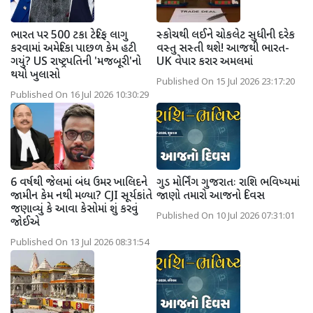
ભારત પર 500 ટકા ટેરિફ લાગુ
સ્કોચથી લઈને ચોકલેટ સુધીની દરેક
કરવામાં અમેરિકા પાછળ કેમ હટી
વસ્તુ સસ્તી થશે! આજથી ભારત-
ગયું? US રાષ્ટ્રપતિની 'મજબૂરી'નો
UK વેપાર કરાર અમલમાં
થયો ખુલાસો
Published On 15 Jul 2026 23:17:20
Published On 16 Jul 2026 10:30:29
6 વર્ષથી જેલમાં બંધ ઉમર ખાલિદને
ગુડ મોર્નિંગ ગુજરાતઃ રાશિ ભવિષ્યમાં
જામીન કેમ નથી મળ્યા? CJI સૂર્યકાંતે
જાણો તમારો આજનો દિવસ
જણાવ્યું કે આવા કેસોમાં શું કરવું
Published On 10 Jul 2026 07:31:01
જોઈએ
Published On 13 Jul 2026 08:31:54