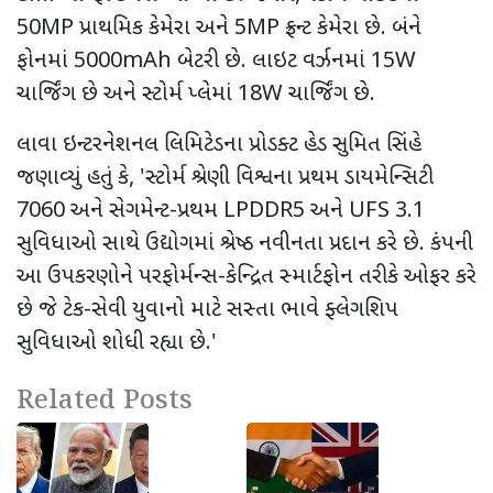
50MP
પ્રાથમિક કેમેરા અને
5MP
ફ્રન્ટ કેમેરા છે. બંને
ફોનમાં
5000mAh
બેટરી છે. લાઇટ વર્ઝનમાં
15W
ચાર્જિંગ છે અને સ્ટોર્મ પ્લેમાં
18W
ચાર્જિંગ છે.
લાવા ઇન્ટરનેશનલ લિમિટેડના પ્રોડક્ટ હેડ સુમિત સિંહે
જણાવ્યું હતું કે
, '
સ્ટોર્મ શ્રેણી વિશ્વના પ્રથમ ડાયમેન્સિટી
7060
અને સેગમેન્ટ-પ્રથમ
LPDDR5
અને
UFS 3.1
સુવિધાઓ સાથે ઉદ્યોગમાં શ્રેષ્ઠ નવીનતા પ્રદાન કરે છે. કંપની
આ ઉપકરણોને પરફોર્મન્સ-કેન્દ્રિત સ્માર્ટફોન તરીકે ઓફર કરે
છે જે ટેક-સેવી યુવાનો માટે સસ્તા ભાવે ફ્લેગશિપ
સુવિધાઓ શોધી રહ્યા છે.
'
Related Posts