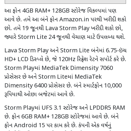
આ ફોન
4GB RAM+ 128GB
સ્ટોરેજ વિકલ્પમાં પણ
આવે છે. તમે આ બંને ફોન
Amazon.in
પરથી ખરીદી શકો
છો. તમે
19
જૂનથી
Lava Storm Play
ખરીદી શકો છો
,
જ્યારે
Storm Lite 24
જૂનથી વેચાણ માટે ઉપલબ્ધ થશે.
Lava Storm Play
અને
Storm Lite
બંનેમાં
6.75-
ઇંચ
HD+ LCD
ડિસ્પ્લે છે
,
જે
120Hz
રિફ્રેશ રેટને સપોર્ટ કરે છે.
Storm Play
માં
MediaTek Dimensity 7060
પ્રોસેસર છે અને
Storm Lite
માં
MediaTek
Dimensity 6400
પ્રોસેસર છે. બંને સ્માર્ટફોન
10,000
રૂપિયાથી ઓછા બજેટમાં આવે છે.
Storm Play
માં
UFS 3.1
સ્ટોરેજ અને
LPDDR5 RAM
છે. ફોન
6GB RAM+ 128GB
સ્ટોરેજમાં આવે છે. બંને
ફોન
Android 15
પર કામ કરે છે. કંપની એક વર્ષનું