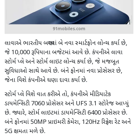
91mobiles.com
લાવાએ ભારતીય બજારમાં બે નવા સ્માર્ટફોન લોન્ચ કર્યા છે
,
જે
10,000
રૂપિયાના બજેટમાં આવે છે. કંપનીએ લાવા
સ્ટોર્મ પ્લે અને સ્ટોર્મ લાઇટ લોન્ચ કર્યા છે
,
જે મજબૂત
સુવિધાઓ સાથે આવે છે. બંને ફોનમાં નવા પ્રોસેસર છે
,
જેના વિશે કંપનીએ ઘણા દાવા કર્યા છે.
સ્ટોર્મ પ્લે વિશે વાત કરીએ તો
,
કંપનીએ મીડિયાટેક
ડાયમેન્સિટી
7060
પ્રોસેસર અને
UFS 3.1
સ્ટોરેજ આપ્યું
છે. જ્યારે
,
સ્ટોર્મ લાઇટમાં ડાયમેન્સિટી
6400
પ્રોસેસર છે.
બંને ફોનમાં
50MP
પ્રાઇમરી કેમેરા
, 120Hz
રિફ્રેશ રેટ અને
5G
ક્ષમતા મળે છે.