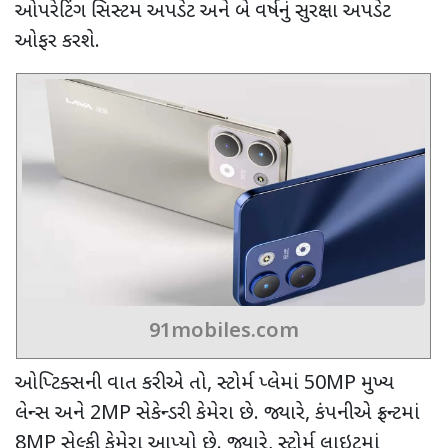
ઓપરેટિંગ સિસ્ટમ અપડેટ અને બે વર્ષનું સુરક્ષા અપડેટ
ઓફર કરશે.
91mobiles.com
ઓપ્ટિક્સની વાત કરીએ તો
,
સ્ટોર્મ પ્લેમાં
50MP
મુખ્ય
લેન્સ અને
2MP
સેકેન્ડરી કેમેરા છે. જ્યારે
,
કંપનીએ ફ્રન્ટમાં
8MP
સેલ્ફી કેમેરા આપ્યો છે. જ્યારે
,
સ્ટોર્મ લાઇટમાં