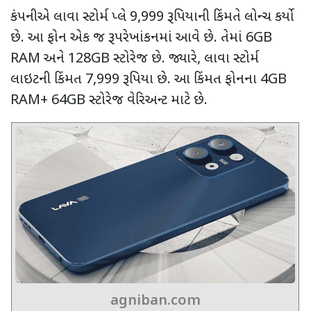
કંપનીએ લાવા સ્ટોર્મ પ્લે
9,999
રૂપિયાની કિંમતે લોન્ચ કર્યો
છે. આ ફોન એક જ રૂપરેખાંકનમાં આવે છે. તેમાં
6GB
RAM
અને
128GB
સ્ટોરેજ છે. જ્યારે
,
લાવા સ્ટોર્મ
લાઇટની કિંમત
7,999
રૂપિયા છે. આ કિંમત ફોનના
4GB
RAM+ 64GB
સ્ટોરેજ વેરિઅન્ટ માટે છે.
agniban.com