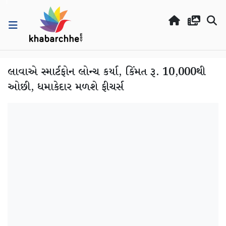
લાવાએ સ્માર્ટફોન લોન્ચ કર્યા, કિંમત રૂ. 10,000થી
ઓછી, ધમાકેદાર મળશે ફીચર્સ