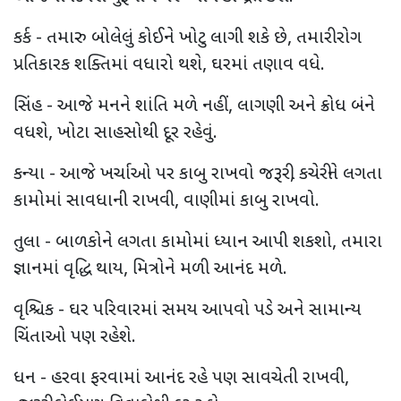
કર્ક - તમારુ બોલેલું કોઈને ખોટુ લાગી શકે છે, તમારી રોગ
પ્રતિકારક શક્તિમાં વધારો થશે, ઘરમાં તણાવ વધે.
સિંહ - આજે મનને શાંતિ મળે નહીં, લાગણી અને ક્રોધ બંને
વધશે, ખોટા સાહસોથી દૂર રહેવું.
કન્યા - આજે ખર્ચાઓ પર કાબુ રાખવો જરૂરી, કચેરીને લગતા
કામોમાં સાવધાની રાખવી, વાણીમાં કાબુ રાખવો.
તુલા - બાળકોને લગતા કામોમાં ધ્યાન આપી શકશો, તમારા
જ્ઞાનમાં વૃદ્ધિ થાય, મિત્રોને મળી આનંદ મળે.
વૃશ્ચિક - ઘર પરિવારમાં સમય આપવો પડે અને સામાન્ય
ચિંતાઓ પણ રહેશે.
ધન - હરવા ફરવામાં આનંદ રહે પણ સાવચેતી રાખવી,