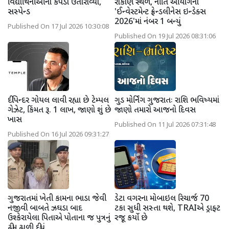
વિદ્યાર્થિનીઓના કપડા ઉતારાવ્યા,
રોકાણ સ્થળ, નીતિ આયોગના
સસ્પેન્ડ
'ઈન્વેસ્ટમેન્ટ ફ્રેન્ડલીનેસ ઇન્ડેક્સ
2026'માં નંબર 1 બન્યું
Published On 17 Jul 2026 10:30:08
Published On 19 Jul 2026 08:31:06
દીપિન્દર ગોયલ લાવી રહ્યા છે ટેમ્પલ
ગુડ મોર્નિંગ ગુજરાતઃ રાશિ ભવિષ્યમાં
ગેઝેટ, કિંમત રૂ. 1 લાખ, જાણો શું છે
જાણો તમારો આજનો દિવસ
ખાસ
Published On 11 Jul 2026 07:31:48
Published On 16 Jul 2026 09:31:27
ગુજરાતમાં ખેતી કામના ભાડા જેવી
ડેટા વગરના મોબાઇલ રિચાર્જ 70
નજીવી બાબતે ઝઘડા બાદ
ટકા સુધી સસ્તા થશે, TRAIએ ડ્રાફ્ટ
ઉશ્કેરાયેલા પિતાએ પોતાના જ પુત્રનું
રજૂ કર્યો છે
ઢીમ ઢાળી દીધું