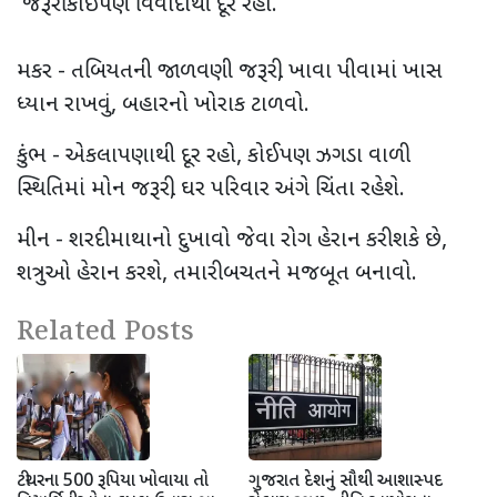
જરૂરી કોઈપણ વિવાદોથી દૂર રહો.
મકર - તબિયતની જાળવણી જરૂરી, ખાવા પીવામાં ખાસ
ધ્યાન રાખવું, બહારનો ખોરાક ટાળવો.
કુંભ - એકલાપણાથી દૂર રહો, કોઈપણ ઝગડા વાળી
સ્થિતિમાં મોન જરૂરી, ઘર પરિવાર અંગે ચિંતા રહેશે.
મીન - શરદી માથાનો દુખાવો જેવા રોગ હેરાન કરી શકે છે,
શત્રુઓ હેરાન કરશે, તમારી બચતને મજબૂત બનાવો.
Related Posts
ટીચરના 500 રૂપિયા ખોવાયા તો
ગુજરાત દેશનું સૌથી આશાસ્પદ