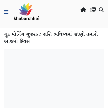
ગુડ મોર્નિંગ ગુજરાતઃ રાશિ ભવિષ્યમાં જાણો તમારો
આજનો દિવસ