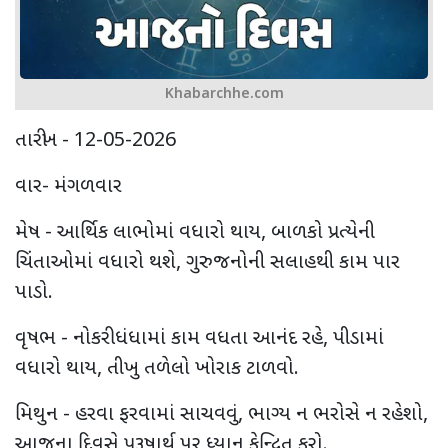
Khabarchhe.com
તારીખ - 12-05-2026
વાર- મંગળવાર
મેષ - આર્થિક લાભોમાં વધારો થાય, બાળકો પ્રત્યેની
ચિંતાઓમાં વધારો થશે, ગુરુજનોની સલાહથી કામ પાર
પાડો.
વૃષભ - નોકરી ધંધામાં કામ વધતા આનંદ રહે, પીડામાં
વધારો થાય, તીખુ તળેલો ખોરાક ટાળવો.
મિથુન - હરવા ફરવામાં સાચવવું, ભાગ્ય ન ભરોસે ન રહેશો,
આજના દિવસે પુરૂષાર્થ પર ધ્યાન કેન્દ્રિત કરો.