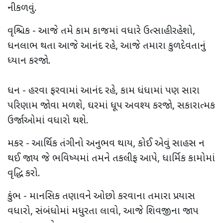
નીકળવું.
વૃશ્ચિક - આજે તમે કામ કાજમાં વધારે ઉત્સાહી રહેશો,
ધનલાભ થતા આજે આનંદ રહે, આજે તમારા કુળદેવતાનું
ધ્યાન કરજો.
ધન - હરવા ફરવામાં આનંદ રહે, કામ ધંધામાં પણ સારા
પરિણામ જોવા મળશે, ઘરમાં ધૂપ અવશ્ય કરજો, સકારાત્મક
ઉર્જાઓમાં વધારો થશે.
મકર - આર્થિક તંગીનો અનુભવ થાય, કોઈ એવું સાહસ ન
થઈ જાય જે ભવિષ્યમાં તમને તકલીફ આપે, ધાર્મિક કામોમાં
વૃદ્ધિ કરો.
કુંભ - માનસિક તણાવને ઓછો કરવાના તમારા પ્રયાસ
વધારો, સંબંધોમાં મધુરતા લાવો, આજે શિવજીના જાપ