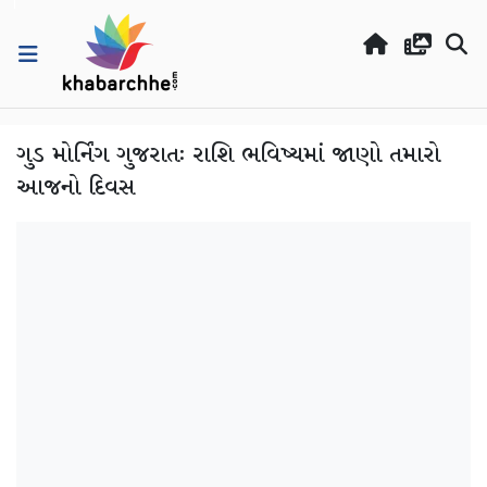
ગુડ મોર્નિંગ ગુજરાતઃ રાશિ ભવિષ્યમાં જાણો તમારો
આજનો દિવસ