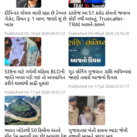
દીપિન્દર ગોયલ લાવી રહ્યા છે ટેમ્પલ
દરરોજ આ 51 કરોડ કોલનો જવાબ
ગેઝેટ, કિંમત રૂ. 1 લાખ, જાણો શું છે
કોઈ નથી આપતું, Truecaller-
ખાસ
TRAI આમને-સામને
Published On 16 Jul 2026 09:31:27
Published On 09 Jul 2026 22:16:23
SIRના માટે ગયેલી મહિલા BLOની
ગુડ મોર્નિંગ ગુજરાતઃ રાશિ ભવિષ્યમાં
જાતિ ખબર પડી ગઇ તો અપમાનિત
જાણો તમારો આજનો દિવસ
કરીને ઘરમાંથી કાઢી મુકાઇ
Published On 17 Jul 2026 07:31:17
Published On 11 Jul 2026 10:31:27
ભારત બોર્ડરથી 50 કિમીના અંતરે
ગુજરાતમાં ખેતી કામના ભાડા જેવી
ચીન ડેમ બનાવી રહ્યું છે! આપણા દેશ
નજીવી બાબતે ઝઘડા બાદ