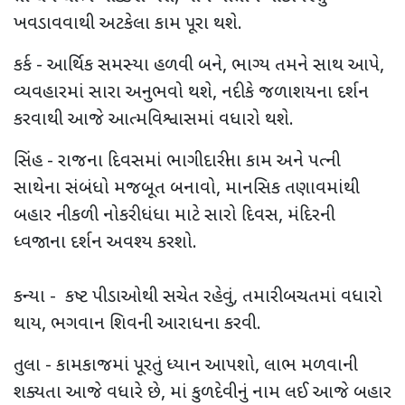
ખવડાવવાથી અટકેલા કામ પૂરા થશે.
કર્ક - આર્થિક સમસ્યા હળવી બને, ભાગ્ય તમને સાથ આપે,
વ્યવહારમાં સારા અનુભવો થશે, નદી કે જળાશયના દર્શન
કરવાથી આજે આત્મવિશ્વાસમાં વધારો થશે.
સિંહ - રાજના દિવસમાં ભાગીદારીના કામ અને પત્ની
સાથેના સંબંધો મજબૂત બનાવો, માનસિક તણાવમાંથી
બહાર નીકળી નોકરી ધંધા માટે સારો દિવસ, મંદિરની
ધ્વજાના દર્શન અવશ્ય કરશો.
કન્યા - કષ્ટ પીડાઓથી સચેત રહેવું, તમારી બચતમાં વધારો
થાય, ભગવાન શિવની આરાધના કરવી.
તુલા - કામકાજમાં પૂરતું ધ્યાન આપશો, લાભ મળવાની
શક્યતા આજે વધારે છે, માં કુળદેવીનું નામ લઈ આજે બહાર