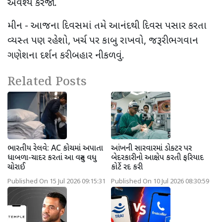
અવશ્ય કરજો.
મીન - આજના દિવસમાં તમે આનંદથી દિવસ પસાર કરતા
વ્યસ્ત પણ રહેશો, ખર્ચ પર કાબુ રાખવો, જરૂરી ભગવાન
ગણેશના દર્શન કરી બહાર નીકળવું.
Related Posts
ભારતીય રેલવે: AC કોચમાં અપાતા
આંખની સારવારમાં ડોક્ટર પર
ધાબળા-ચાદર કરતાં આ વસ્તુ વધુ
બેદરકારીનો આક્ષેપ કરતી ફરિયાદ
ચોરાઈ
કોર્ટે રદ કરી
Published On 15 Jul 2026 09:15:31
Published On 10 Jul 2026 08:30:59