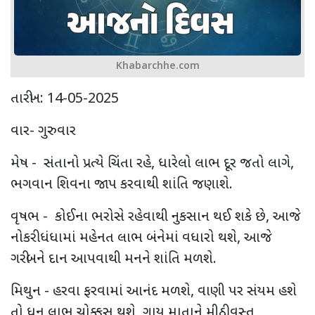
Khabarchhe.com
તારીખ: 14-05-2025
વાર- ગુરુવાર
મેષ - સંતાનો પ્રત્યે ચિંતા રહે, ધારેલો લાભ દૂર જતો લાગે,
ભગવાન શિવના જાપ કરવાથી શાંતિ જણાશે.
વૃષભ - કોઈના ભરોસે રહેવાથી નુકસાન થઈ શકે છે, આજે
નોકરી ધંધામાં મહેનત લાભ બંનેમાં વધારો થશે, આજે
ગરીબને દાન આપવાથી મનને શાંતિ મળશે.
મિથુન - હરવા ફરવામાં આનંદ મળશે, વાણી પર સંયમ હશે
તો ધન લાભ ચોક્કસ થશે, ગાય માતાને મીઠી વસ્તુ