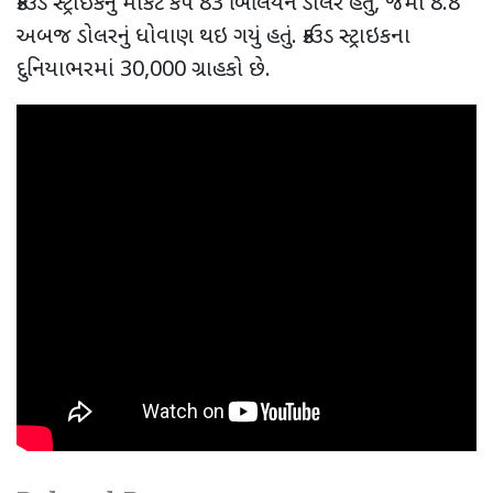
ક્રાઉડ સ્ટ્રાઇકનું માર્કેટ કેપ 83 બિલિયન ડોલર હતું, જેમાં 8.8
અબજ ડોલરનું ધોવાણ થઇ ગયું હતું. ક્રાઉડ સ્ટ્રાઇકના
દુનિયાભરમાં 30,000 ગ્રાહકો છે.