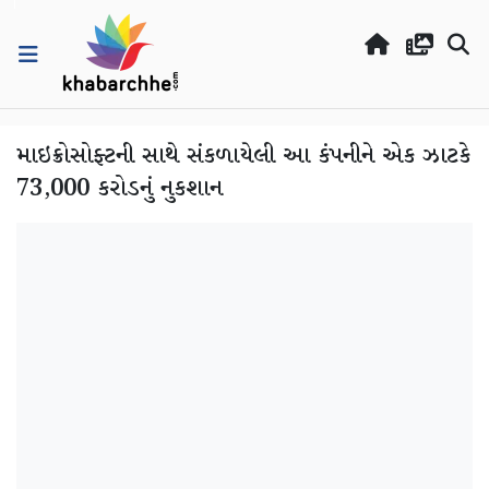
માઇક્રોસોફ્ટની સાથે સંકળાયેલી આ કંપનીને એક ઝાટકે
73,000 કરોડનું નુકશાન