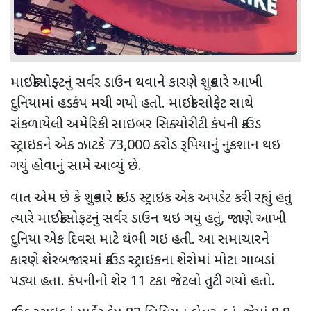
માઇક્રોસોફ્ટનું સર્વર ડાઉન થવાને કારણે શુક્રવારે આખી
દુનિયામાં હડકંપ મચી ગયો હતો. માઇક્રો સોફેટ સાથે
સંકળાયેલી અમેરિકી સાઇબર સિક્યોરીટી કંપની ક્રાઉડ
સ્ટ્રાઇકને એક ઝાટકે 73,000 કરોડ રૂપિયાનું નુકશાન થઇ
ગયું હોવાનું સામે આવ્યું છે.
વાત એમ છે કે શુક્રવારે ક્રાઇડ સ્ટ્રાઇક એક અપડેટ કરી રહ્યું હતું
ત્યારે માઇક્રોસોફટનું સર્વર ડાઉન થઇ ગયું હતું, જાણે આખી
દુનિયા એક દિવસ માટે થંભી ગઇ હતી. આ સમાચારને
કારણે શેરબજારમાં ક્રાઉડ સ્ટ્રાઇકના શેરોમાં મોટા ગાબડાં
પડ્યા હતા. કંપનીનો શેર 11 ટકા જેટલો તુટી ગયો હતો.