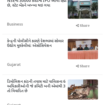
NSEનો 30000 કરોડનો IPO આવી રહ્યો
છે, સ્ટેટ બેંકને બખ્ખા થઇ ગયા
Business
Share
કેન્દ્રની પોલીસીને કારણે દેશભરમાં સોલાર
ઉદ્યોગ મુશ્કેલીમાં: એસોસિયેશન
Gujarat
Share
ડિમોલિશન કાંડની તપાસ માટે પાલિકાના 6
અધિકારીઓની જે કમિટી બની એમાંથી 3
તો વિવાદિત છે