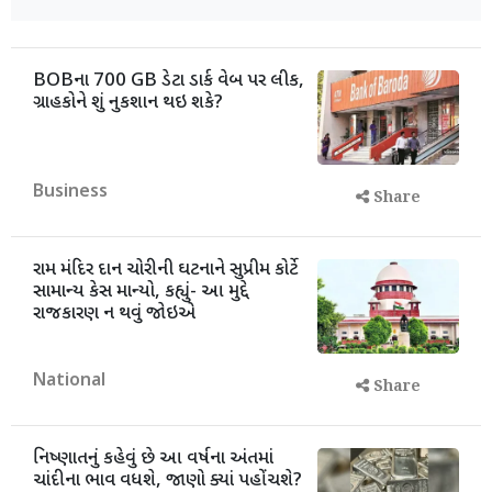
BOBના 700 GB ડેટા ડાર્ક વેબ પર લીક,
ગ્રાહકોને શું નુકશાન થઇ શકે?
Business
Share
રામ મંદિર દાન ચોરીની ઘટનાને સુપ્રીમ કોર્ટે
સામાન્ય કેસ માન્યો, કહ્યું- આ મુદ્દે
રાજકારણ ન થવું જોઇએ
National
Share
નિષ્ણાતનું કહેવું છે આ વર્ષના અંતમાં
ચાંદીના ભાવ વધશે, જાણો ક્યાં પહોંચશે?