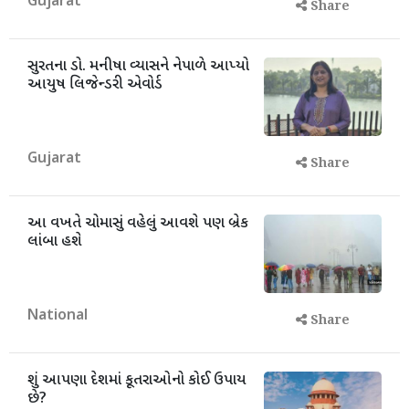
Gujarat
Share
સુરતના ડો. મનીષા વ્યાસને નેપાળે આપ્યો
આયુષ લિજેન્ડરી એવોર્ડ
Gujarat
Share
આ વખતે ચોમાસું વહેલું આવશે પણ બ્રેક
લાંબા હશે
National
Share
શું આપણા દેશમાં કૂતરાઓનો કોઈ ઉપાય
છે?