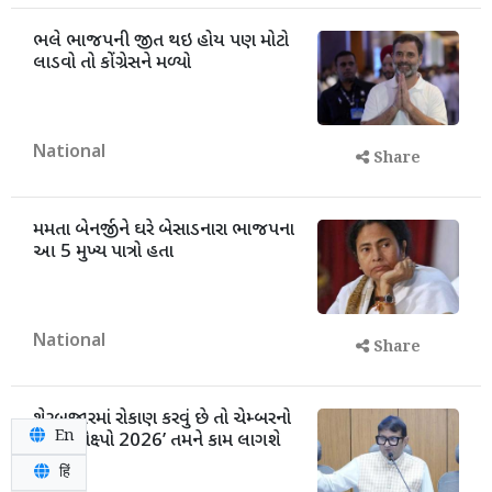
ભલે ભાજપની જીત થઇ હોય પણ મોટો
લાડવો તો કોંગ્રેસને મળ્યો
National
Share
મમતા બેનર્જીને ઘરે બેસાડનારા ભાજપના
આ 5 મુખ્ય પાત્રો હતા
National
Share
શેરબજારમાં રોકાણ કરવું છે તો ચેમ્બરનો
En
‘વેલ્થ એક્ષ્પો 2026’ તમને કામ લાગશે
हिं