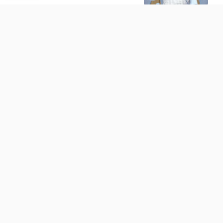
Gujarat
Share
પત્નીને પિયરમાંથી મળેલી સંપત્તિ પર
પતિનો અધિકાર નથી
National
Share
એપ્રિલથી ઘર નોંધણીની શરૂઆત, 33
સવાલોના જવાબ તૈયાર રાખજો
Gujarat
Share