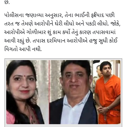
છે.
પોલીસના જણાવ્યા અનુસાર
,
તેના ભાઈની ફરિયાદ પછી
તરત જ તેમણે આરોપીને ઘેરી લીધો અને પકડી લીધો. જોકે
,
આરોપીએ ગોળીબાર શું કામ કર્યો તેનું કારણ તપાસવામાં
આવી રહ્યું છે. તપાસ દરમિયાન આરોપીએ હજુ સુધી કોઈ
વિગતો આપી નથી.