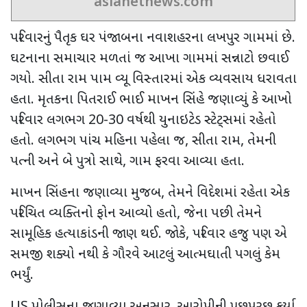
asianetnews.com
પરિવારનું પૈતૃક ઘર પંજાબના નવાશહરના લખપુર ગામમાં છે.
ઘટનાના સમાચાર મળતાં જ આખા ગામમાં સન્નાટો છવાઈ
ગયો. સીતા રામ પામ વ્યૂ વિસ્તારમાં એક વ્યવસાય ધરાવતા
હતા. મૃતકના પિતરાઈ ભાઈ માખન સિંહે જણાવ્યું કે આખો
પરિવાર લગભગ
20-30
વર્ષથી યુનાઇટેડ સ્ટેટ્સમાં રહેતો
હતો. લગભગ પાંચ મહિના પહેલા જ
,
સીતા રામ
,
તેમની
પત્ની અને બે પુત્રો સાથે
,
ગામ ફરવા આવ્યા હતા.
માખન સિંહના જણાવ્યા મુજબ
,
તેમને વિદેશમાં રહેતા એક
પરિચિત વ્યક્તિનો ફોન આવ્યો હતો
,
જેના પછી તેમને
સામૂહિક હત્યાકાંડની જાણ થઈ. જોકે
,
પરિવાર હજુ પણ એ
સમજી શક્યો નથી કે ગૌરવે આટલું આત્મઘાતી પગલું કેમ
ભર્યું.
US
પોલીસના જણાવ્યા અનુસાર
,
આરોપીની પૂછપરછ કર્યા