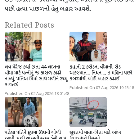
પછી હત્યા પાછળનો હેતુ બહાર આવશે.
Related Posts
લવ મેરેજ કર્યા છતા 44 લાખના
કહાની 2 કરોડના વીમાની; રોડ
વીમા માટે પત્નીનું જ કાસળ કાઢી
અકસ્માત... નિધન..., 3 મહિના પછી
નાખ્યું, પતિએ મિત્રો સાથે મળીને રચ્યું
કબરમાંથી બોડી બહાર કઢાઈ
કાવતરું
Published On 07 Aug 2026 19:15:18
Published On 02 Aug 2026 18:01:48
પહેલા પતિને દૂધમાં ઊંઘની ગોળી
સુરતથી માતા-પિતા માટે આંખ
આપી, પછી ચાદરની અંદર ઝેરી સાપ
ઉઘાડનારો કિસ્સો...