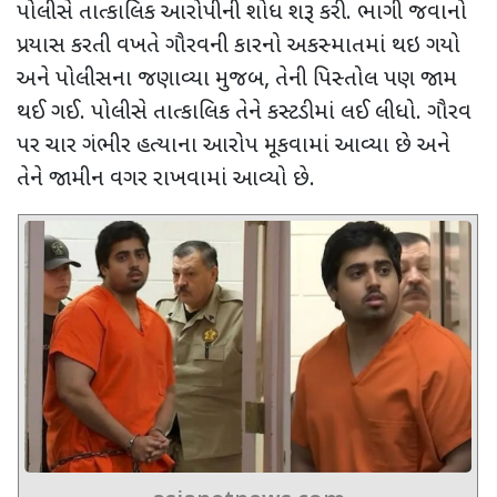
પોલીસે તાત્કાલિક આરોપીની શોધ શરૂ કરી. ભાગી જવાનો
પ્રયાસ કરતી વખતે ગૌરવની કારનો અકસ્માતમાં થઇ ગયો
અને પોલીસના જણાવ્યા મુજબ
,
તેની પિસ્તોલ પણ જામ
થઈ ગઈ. પોલીસે તાત્કાલિક તેને કસ્ટડીમાં લઈ લીધો. ગૌરવ
પર ચાર ગંભીર હત્યાના આરોપ મૂકવામાં આવ્યા છે અને
તેને જામીન વગર રાખવામાં આવ્યો છે.