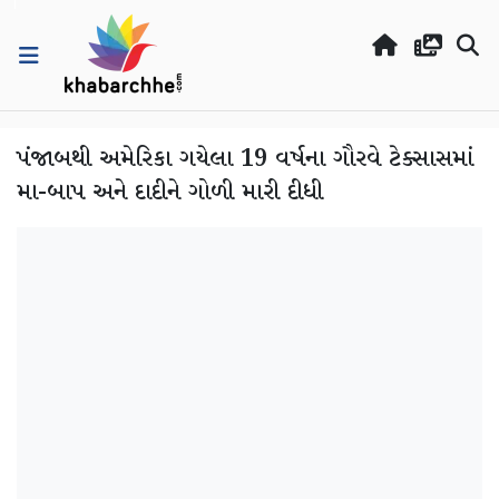
પંજાબથી અમેરિકા ગયેલા 19 વર્ષના ગૌરવે ટેક્સાસમાં
મા-બાપ અને દાદીને ગોળી મારી દીધી