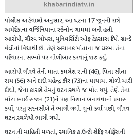
khabarindiatv.in
પોલીસ અહેવાલો અનુસાર
,
આ ઘટના
17
જૂનની રાત્રે
અમેરિકાના વર્જિનિયાના સ્કેનોન ગામમાં બની હતી.
આરોપી
,
ગૌરવ ચોપરા
,
યુનિવર્સિટી ઓફ ટેક્સાસ રિયો ગ્રાન્ડે
વેલીનો વિદ્યાર્થી છે. તેણે અચાનક પોતાના જ ઘરમાં તેના
પરિવારના સભ્યો પર ગોળીબાર કરવાનું શરુ કર્યું.
આરોપી ગૌરવે તેની માતા કમલેશ રાની (
46),
પિતા સીતા
રામ (
56)
અને દાદી મહેન્દ્ર કૌર (
73)
ના માથામાં ગોળી મારી
દીધી
,
જેના કારણે તેમનું ઘટનાસ્થળે જ મોત થયું. તેણે તેના
મોટા ભાઈ સજન (
21)
ને પણ નિશાન બનાવવાનો પ્રયાસ
કર્યો
,
પરંતુ સદનસીબે તે ભાગી ગયો. ગુનો કર્યા પછી
,
ગૌરવ
ઘટનાસ્થળેથી ભાગી ગયો.
ઘટનાની માહિતી મળતાં
,
સ્થાનિક કાઉન્ટી શેરિફ ઓફિસની