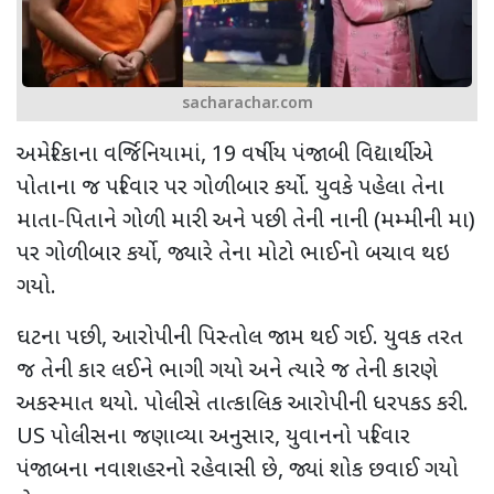
sacharachar.com
અમેરિકાના વર્જિનિયામાં
, 19
વર્ષીય પંજાબી વિદ્યાર્થીએ
પોતાના જ પરિવાર પર ગોળીબાર કર્યો. યુવકે પહેલા તેના
માતા-પિતાને ગોળી મારી અને પછી તેની નાની (મમ્મીની મા)
પર ગોળીબાર કર્યો
,
જ્યારે તેના મોટો ભાઈનો બચાવ થઇ
ગયો.
ઘટના પછી
,
આરોપીની પિસ્તોલ જામ થઈ ગઈ. યુવક તરત
જ તેની કાર લઈને ભાગી ગયો અને ત્યારે જ તેની કારણે
અકસ્માત થયો. પોલીસે તાત્કાલિક આરોપીની ધરપકડ કરી.
US
પોલીસના જણાવ્યા અનુસાર
,
યુવાનનો પરિવાર
પંજાબના નવાશહરનો રહેવાસી છે
,
જ્યાં શોક છવાઈ ગયો